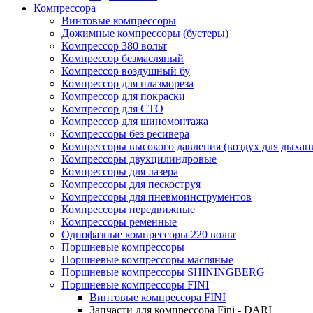
Компрессора
Винтовые компрессоры
Дожимные компрессоры (бустеры)
Компрессор 380 вольт
Компрессор безмасляный
Компрессор воздушный бу
Компрессор для плазмореза
Компрессор для покраски
Компрессор для СТО
Компрессор для шиномонтажа
Компрессоры без ресивера
Компрессоры высокого давления (воздух для дыхан
Компрессоры двухцилиндровые
Компрессоры для лазера
Компрессоры для пескоструя
Компрессоры для пневмоинструментов
Компрессоры передвижные
Компрессоры ременные
Однофазные компрессоры 220 вольт
Поршневые компрессоры
Поршневые компрессоры масляные
Поршневые компрессоры SHININGBERG
Поршневые компрессоры FINI
Винтовые компрессора FINI
Запчасти для компрессора Fini - DARI