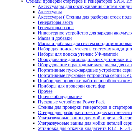
Стенды проверки стартеров и генераторов SPIN, И
Аксессуаары для обслуживания систем конд
Аксессуары
Аксессуары ( Стенды для разборки стоек подв
Генераторы азота
Генераторы озона
Инвертерное устройство для зарядки акку
Масла и добавки
Масла и добавки для систем кондиционирова
Набор для поиска утечек в системах кондици
Наборы для поиска утечекс УФ-лампой
Оборудование для холодильных установок и 
Оборудование и расходные материалы для са
Портативные пуско-зарядные устройства се
Портативные пусковые устройства серии E
Прибор для проверки работоспособности ком
Приборы для проверки света фар
Прочее
Прочее оборудование
Пусковые устройства Power Pack
Стенды для проверки генераторов и стартеро
Стенды для разборки стоек подвески пневмат
Ультразвуковые ванны для мойки деталей с
Ультразвуковые ванны для мойки деталей с
Установка для откачки хладагента R12 - R134