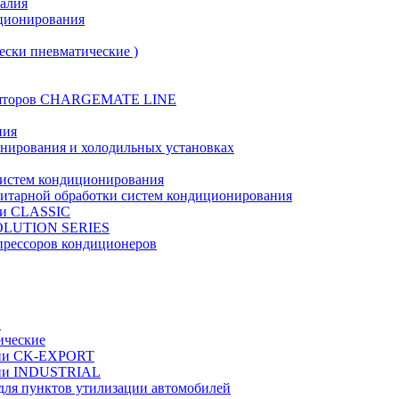
талия
иционирования
ески пневматические )
муляторов CHARGEMATE LINE
ния
онирования и холодильных установках
систем кондиционирования
нитарной обработки систем кондиционирования
рии CLASSIC
VOLUTION SERIES
прессоров кондиционеров
в
ические
ерии CK-EXPORT
ерии INDUSTRIAL
 для пунктов утилизации автомобилей