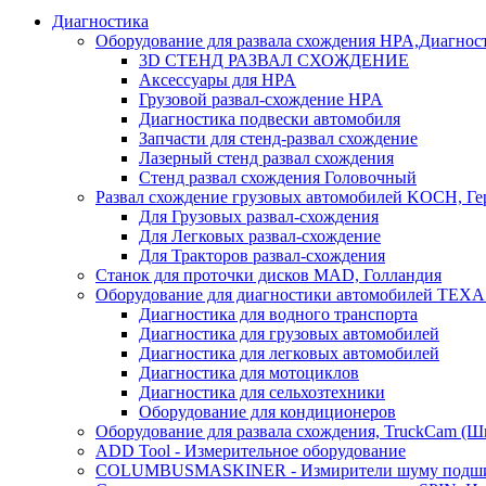
Диагностика
Оборудование для развала схождения HPA,Диагнос
3D СТЕНД РАЗВАЛ СХОЖДЕНИЕ
Аксессуары для HPA
Грузовой развал-схождение HPA
Диагностика подвески автомобиля
Запчасти для стенд-развал схождение
Лазерный стенд развал схождения
Стенд развал схождения Головочный
Развал схождение грузовых автомобилей KOCH, Г
Для Грузовых развал-схождения
Для Легковых развал-схождение
Для Тракторов развал-схождения
Станок для проточки дисков MAD, Голландия
Оборудование для диагностики автомобилей TEXA
Диагностика для водного транспорта
Диагностика для грузовых автомобилей
Диагностика для легковых автомобилей
Диагностика для мотоциклов
Диагностика для сельхозтехники
Оборудование для кондиционеров
Оборудование для развала схождения, TruckCam (Ш
ADD Tool - Измерительное оборудование
COLUMBUSMASKINER - Измирители шуму подшип