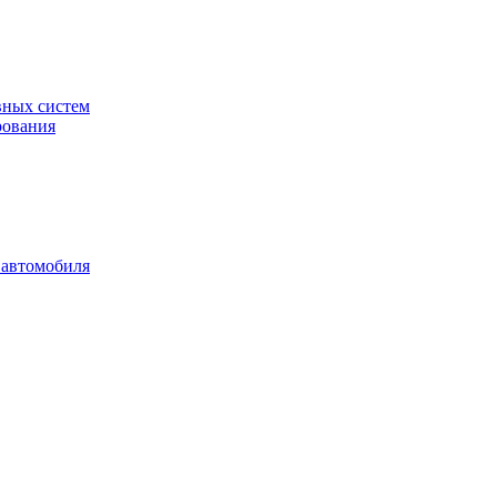
вных систем
рования
 автомобиля