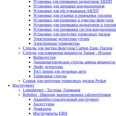
Установка для промывки радиаторов АКПП
Установки для заправки кондиционеров
Установки для обслуживания АКПП
Установки для откачки и перекачки топлива
Установки для проверки и очистки форсунок
Установки для промывки радиаторов и топли
Установки для промывки систем кондициони
Установки для проточки тормозных дисков
Электронные детекторы утечек
Электронные термометры
Стенды для чистки форсунок Carbon Zapp, Греция
Стенды для измерения мощности Vamag - Италия
Вибротестер
Динамометрические стенды замера мощности
Люфт детекторы
Тест линия для легковых авто
Тормозные стенды
Станок для проточки тормозных дисков Prokat
Инструмент
Leitenberger - Тестеры, Германия
Rehobot - Швеция, выпресовщики сайлентблоков
Аварийно-спасательный инструмент
Аксессуары
Домкраты
Инструменты EBH