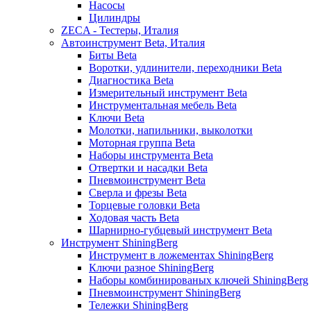
Насосы
Цилиндры
ZECA - Тестеры, Италия
Автоинструмент Beta, Италия
Биты Beta
Воротки, удлинители, переходники Beta
Диагностика Beta
Измерительный инструмент Beta
Инструментальная мебель Beta
Ключи Beta
Молотки, напильники, выколотки
Моторная группа Beta
Наборы инструмента Beta
Отвертки и насадки Beta
Пневмоинструмент Beta
Сверла и фрезы Beta
Торцевые головки Beta
Ходовая часть Beta
Шарнирно-губцевый инструмент Beta
Инструмент ShiningBerg
Инструмент в ложементах ShiningBerg
Ключи разное ShiningBerg
Наборы комбинированых ключей ShiningBerg
Пневмоинструмент ShiningBerg
Тележки ShiningBerg