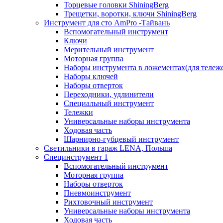
Торцевые головки ShiningBerg
Трещетки, воротки, ключи ShiningBerg
Инструмент для сто AmPro -Тайвань
Вспомогательный инструмент
Ключи
Мерительный инструмент
Моторная группа
Наборы инструмента в ложементах(для тележ
Наборы ключей
Наборы отверток
Переходники, удлинители
Специальный инструмент
Тележки
Универсальные наборы инструмента
Ходовая часть
Шарнирно-губцевый инструмент
Светильники в гараж LENA, Польша
Специнструмент 1
Вспомогательный инструмент
Моторная группа
Наборы отверток
Пневмоинструмент
Рихтовочный инструмент
Универсальные наборы инструмента
Ходовая часть