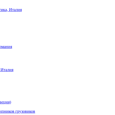
тика, Италия
ермания
 Италия
веция)
ников грузовиков