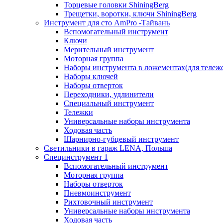
Торцевые головки ShiningBerg
Трещетки, воротки, ключи ShiningBerg
Инструмент для сто AmPro -Тайвань
Вспомогательный инструмент
Ключи
Мерительный инструмент
Моторная группа
Наборы инструмента в ложементах(для тележ
Наборы ключей
Наборы отверток
Переходники, удлинители
Специальный инструмент
Тележки
Универсальные наборы инструмента
Ходовая часть
Шарнирно-губцевый инструмент
Светильники в гараж LENA, Польша
Специнструмент 1
Вспомогательный инструмент
Моторная группа
Наборы отверток
Пневмоинструмент
Рихтовочный инструмент
Универсальные наборы инструмента
Ходовая часть