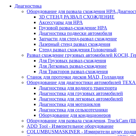
Диагностика
Оборудование для развала схождения HPA,Диагнос
3D СТЕНД РАЗВАЛ СХОЖДЕНИЕ
Аксессуары для HPA
Грузовой развал-схождение HPA
Диагностика подвески автомобиля
Запчасти для стенд-развал схождение
Лазерный стенд развал схождения
Стенд развал схождения Головочный
Развал схождение грузовых автомобилей KOCH, Г
Для Грузовых развал-схождения
Для Легковых развал-схождение
Для Тракторов развал-схождения
Станок для проточки дисков MAD, Голландия
Оборудование для диагностики автомобилей TEXA
Диагностика для водного транспорта
Диагностика для грузовых автомобилей
Диагностика для легковых автомобилей
Диагностика для мотоциклов
Диагностика для сельхозтехники
Оборудование для кондиционеров
Оборудование для развала схождения, TruckCam (Ш
ADD Tool - Измерительное оборудование
COLUMBUSMASKINER - Измирители шуму подшип