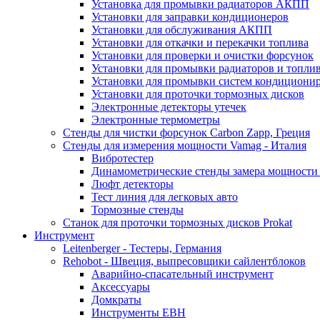
Установка для промывки радиаторов АКПП
Установки для заправки кондиционеров
Установки для обслуживания АКПП
Установки для откачки и перекачки топлива
Установки для проверки и очистки форсунок
Установки для промывки радиаторов и топли
Установки для промывки систем кондициони
Установки для проточки тормозных дисков
Электронные детекторы утечек
Электронные термометры
Стенды для чистки форсунок Carbon Zapp, Греция
Стенды для измерения мощности Vamag - Италия
Вибротестер
Динамометрические стенды замера мощности
Люфт детекторы
Тест линия для легковых авто
Тормозные стенды
Станок для проточки тормозных дисков Prokat
Инструмент
Leitenberger - Тестеры, Германия
Rehobot - Швеция, выпресовщики сайлентблоков
Аварийно-спасательный инструмент
Аксессуары
Домкраты
Инструменты EBH