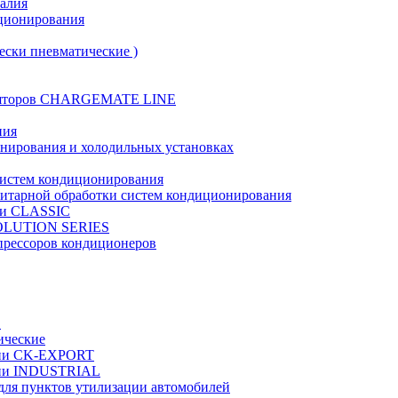
талия
иционирования
ески пневматические )
муляторов CHARGEMATE LINE
ния
онирования и холодильных установках
систем кондиционирования
нитарной обработки систем кондиционирования
рии CLASSIC
VOLUTION SERIES
прессоров кондиционеров
в
ические
ерии CK-EXPORT
ерии INDUSTRIAL
 для пунктов утилизации автомобилей