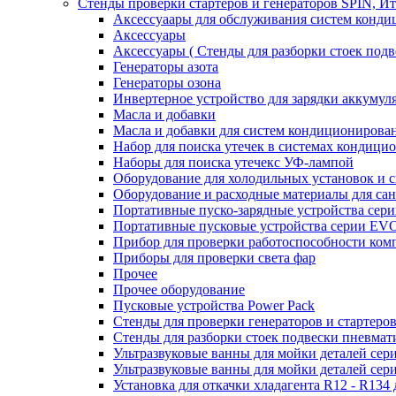
Стенды проверки стартеров и генераторов SPIN, И
Аксессуаары для обслуживания систем конд
Аксессуары
Аксессуары ( Стенды для разборки стоек подв
Генераторы азота
Генераторы озона
Инвертерное устройство для зарядки акку
Масла и добавки
Масла и добавки для систем кондиционирова
Набор для поиска утечек в системах кондици
Наборы для поиска утечекс УФ-лампой
Оборудование для холодильных установок и 
Оборудование и расходные материалы для са
Портативные пуско-зарядные устройства се
Портативные пусковые устройства серии E
Прибор для проверки работоспособности ком
Приборы для проверки света фар
Прочее
Прочее оборудование
Пусковые устройства Power Pack
Стенды для проверки генераторов и стартеро
Стенды для разборки стоек подвески пневмат
Ультразвуковые ванны для мойки деталей с
Ультразвуковые ванны для мойки деталей с
Установка для откачки хладагента R12 - R134