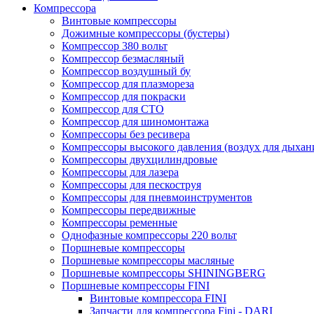
Компрессора
Винтовые компрессоры
Дожимные компрессоры (бустеры)
Компрессор 380 вольт
Компрессор безмасляный
Компрессор воздушный бу
Компрессор для плазмореза
Компрессор для покраски
Компрессор для СТО
Компрессор для шиномонтажа
Компрессоры без ресивера
Компрессоры высокого давления (воздух для дыхан
Компрессоры двухцилиндровые
Компрессоры для лазера
Компрессоры для пескоструя
Компрессоры для пневмоинструментов
Компрессоры передвижные
Компрессоры ременные
Однофазные компрессоры 220 вольт
Поршневые компрессоры
Поршневые компрессоры масляные
Поршневые компрессоры SHININGBERG
Поршневые компрессоры FINI
Винтовые компрессора FINI
Запчасти для компрессора Fini - DARI