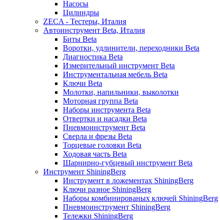
Насосы
Цилиндры
ZECA - Тестеры, Италия
Автоинструмент Beta, Италия
Биты Beta
Воротки, удлинители, переходники Beta
Диагностика Beta
Измерительный инструмент Beta
Инструментальная мебель Beta
Ключи Beta
Молотки, напильники, выколотки
Моторная группа Beta
Наборы инструмента Beta
Отвертки и насадки Beta
Пневмоинструмент Beta
Сверла и фрезы Beta
Торцевые головки Beta
Ходовая часть Beta
Шарнирно-губцевый инструмент Beta
Инструмент ShiningBerg
Инструмент в ложементах ShiningBerg
Ключи разное ShiningBerg
Наборы комбинированых ключей ShiningBerg
Пневмоинструмент ShiningBerg
Тележки ShiningBerg