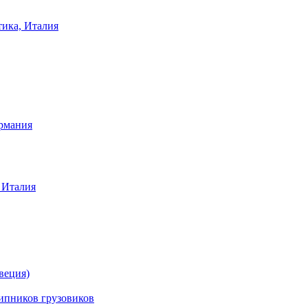
тика, Италия
ермания
 Италия
веция)
ников грузовиков