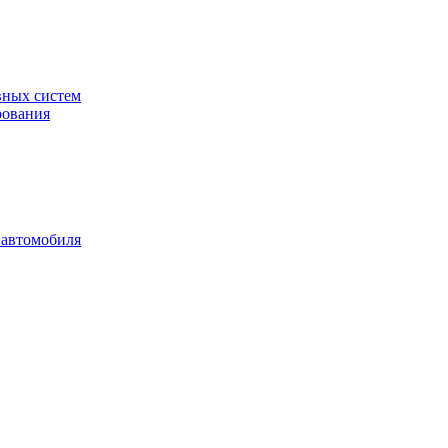
вных систем
рования
 автомобиля