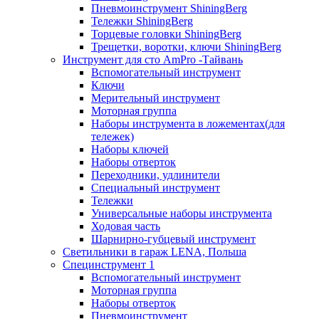
Пневмоинструмент ShiningBerg
Тележки ShiningBerg
Торцевые головки ShiningBerg
Трещетки, воротки, ключи ShiningBerg
Инструмент для сто AmPro -Тайвань
Вспомогательный инструмент
Ключи
Мерительный инструмент
Моторная группа
Наборы инструмента в ложементах(для
тележек)
Наборы ключей
Наборы отверток
Переходники, удлинители
Специальный инструмент
Тележки
Универсальные наборы инструмента
Ходовая часть
Шарнирно-губцевый инструмент
Светильники в гараж LENA, Польша
Специнструмент 1
Вспомогательный инструмент
Моторная группа
Наборы отверток
Пневмоинструмент