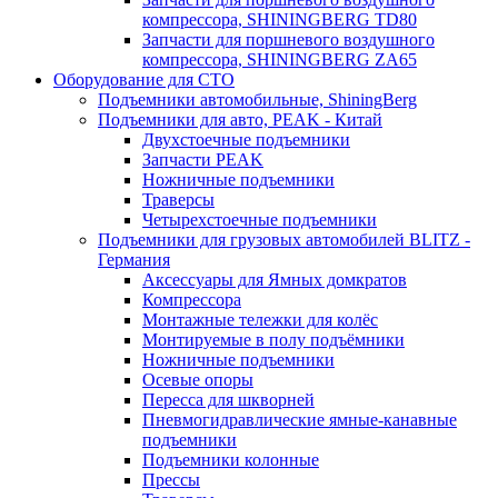
компрессора, SHININGBERG TD80
Запчасти для поршневого воздушного
компрессора, SHININGBERG ZA65
Оборудование для СТО
Подъемники автомобильные, ShiningBerg
Подъемники для авто, PEAK - Китай
Двухстоечные подъемники
Запчасти PEAK
Ножничные подъемники
Траверсы
Четырехстоечные подъемники
Подъемники для грузовых автомобилей BLITZ -
Германия
Аксессуары для Ямных домкратов
Компрессора
Монтажные тележки для колёс
Монтируемые в полу подъёмники
Ножничные подъемники
Осевые опоры
Пересса для шкворней
Пневмогидравлические ямные-канавные
подъемники
Подъемники колонные
Прессы