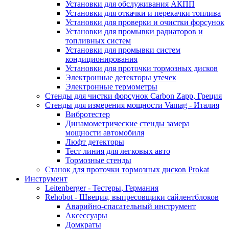
Установки для обслуживания АКПП
Установки для откачки и перекачки топлива
Установки для проверки и очистки форсунок
Установки для промывки радиаторов и
топливных систем
Установки для промывки систем
кондиционирования
Установки для проточки тормозных дисков
Электронные детекторы утечек
Электронные термометры
Стенды для чистки форсунок Carbon Zapp, Греция
Стенды для измерения мощности Vamag - Италия
Вибротестер
Динамометрические стенды замера
мощности автомобиля
Люфт детекторы
Тест линия для легковых авто
Тормозные стенды
Станок для проточки тормозных дисков Prokat
Инструмент
Leitenberger - Тестеры, Германия
Rehobot - Швеция, выпресовщики сайлентблоков
Аварийно-спасательный инструмент
Аксессуары
Домкраты