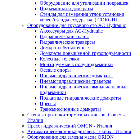
Оборудование для утилизации покрышек
Подъемники и домкраты
Стенды для измерения углов установки
колес (стенды сход/развал) CORGHI
Оборудование для грузового сто АС-Hydraulic
Аксессуары для АС-Hydraulic
Гидравлические краны
Гидравлические траверсы
Домкраты бутылочные
Домкраты повышенной грузоподъёмности
Колесные тележки
Монтируемые в полу подъёмники
Осевые опоры
Пневмогидравлические домкраты
Пневмогидравлические траверсы
Пневмогидравлические ямные-канавные
подъемники
Подкатные гидравлические домкраты
Прессы
Трансмиссионные домкраты
Стенды проточки тормозных дисков, Comec -
Италия
Пресс гидравлический OMCN - Италия
Автоматическая мойка деталей, Teknox - Италия
Оборудование для замены масла ORION