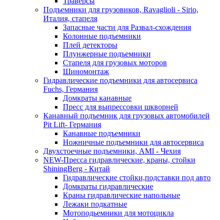
Траверсы
Подъемники для грузовиков, Ravaglioli - Sirio,
Италия, стапеля
Запасные части для Развал-схождения
Колонные подъемники
Плей детекторы
Плунжерные подъемники
Стапеля для грузовых моторов
Шиномонтаж
Гидравлические подъемники для автосервиса
Fuchs, Германия
Домкраты канавные
Пресс для выпрессовки шкворней
Канавный подъемник для грузовых автомобилей
Pit Lift- Германия
Канавные подъемники
Ножничные подъемники для автосервиса
Двухстоечные подъемники, АМІ - Чехия
NEW-Пресса гидравлические, краны, стойки
ShiningBerg - Китай
Гидравлические стойки,подставки под авто
Домкраты гидравлические
Краны гидравлические напольные
Лежаки подкатные
Мотоподьемники для мотоцикла