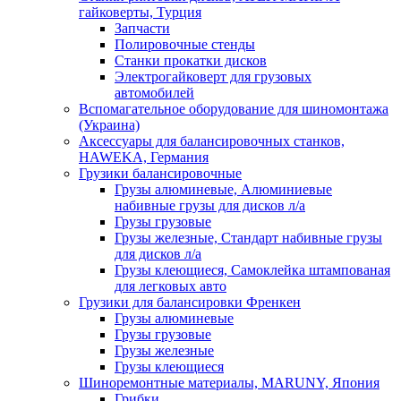
гайковерты, Турция
Запчасти
Полировочные стенды
Станки прокатки дисков
Электрогайковерт для грузовых
автомобилей
Вспомагательное оборудование для шиномонтажа
(Украина)
Аксессуары для балансировочных станков,
HAWEKA, Германия
Грузики балансировочные
Грузы алюминевые, Алюминиевые
набивные грузы для дисков л/а
Грузы грузовые
Грузы железные, Cтандарт набивные грузы
для дисков л/а
Грузы клеющиеся, Самоклейка штампованая
для легковых авто
Грузики для балансировки Френкен
Грузы алюминевые
Грузы грузовые
Грузы железные
Грузы клеющиеся
Шиноремонтные материалы, MARUNY, Япония
Грибки