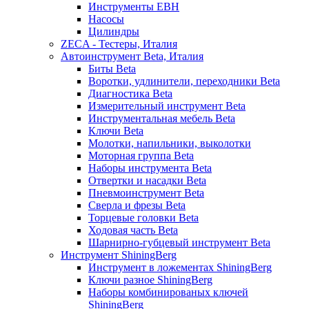
Инструменты EBH
Насосы
Цилиндры
ZECA - Тестеры, Италия
Автоинструмент Beta, Италия
Биты Beta
Воротки, удлинители, переходники Beta
Диагностика Beta
Измерительный инструмент Beta
Инструментальная мебель Beta
Ключи Beta
Молотки, напильники, выколотки
Моторная группа Beta
Наборы инструмента Beta
Отвертки и насадки Beta
Пневмоинструмент Beta
Сверла и фрезы Beta
Торцевые головки Beta
Ходовая часть Beta
Шарнирно-губцевый инструмент Beta
Инструмент ShiningBerg
Инструмент в ложементах ShiningBerg
Ключи разное ShiningBerg
Наборы комбинированых ключей
ShiningBerg