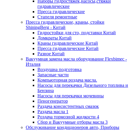
Наборы гидростяжек,насосы,стяжки
гидравлические
Пресса гидравлические
Стапеля ремонтные
Пресса гидравлические, краны, стойки
ShiningBerg - Китай
Гидростойки для сто, подставки Китай
Домкраты Китай
Краны гидравлические Китай
Пресса гидравлические Китай
Разное Китай
Вакуумная замена масла оборудование Flexbimeс -
Италия
Воздушна подготовка
Запасные части
Компьюторная роздача масла.
Насосы для перекачки Дизельного топлива и
Бензина
Насосы для перекачки мочевины
Пеногенератор
Раздача консистентных смазок
Раздача масла 1
Роздача тормозной жидкости 4
Сбор и Вакуумные отборы масла 3
Обслуживание кондиционеров авто, Приборы