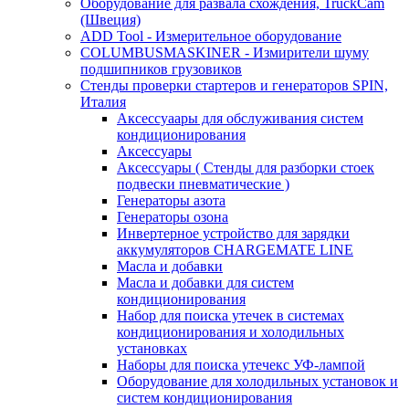
Оборудование для развала схождения, TruckCam
(Швеция)
ADD Tool - Измерительное оборудование
COLUMBUSMASKINER - Измирители шуму
подшипников грузовиков
Стенды проверки стартеров и генераторов SPIN,
Италия
Аксессуаары для обслуживания систем
кондиционирования
Аксессуары
Аксессуары ( Стенды для разборки стоек
подвески пневматические )
Генераторы азота
Генераторы озона
Инвертерное устройство для зарядки
аккумуляторов CHARGEMATE LINE
Масла и добавки
Масла и добавки для систем
кондиционирования
Набор для поиска утечек в системах
кондиционирования и холодильных
установках
Наборы для поиска утечекс УФ-лампой
Оборудование для холодильных установок и
систем кондиционирования