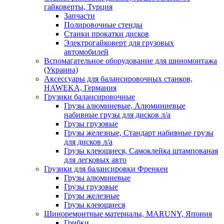
гайковерты, Турция
Запчасти
Полировочные стенды
Станки прокатки дисков
Электрогайковерт для грузовых
автомобилей
Вспомагательное оборудование для шиномонтажа
(Украина)
Аксессуары для балансировочных станков,
HAWEKA, Германия
Грузики балансировочные
Грузы алюминевые, Алюминиевые
набивные грузы для дисков л/а
Грузы грузовые
Грузы железные, Cтандарт набивные грузы
для дисков л/а
Грузы клеющиеся, Самоклейка штампованая
для легковых авто
Грузики для балансировки Френкен
Грузы алюминевые
Грузы грузовые
Грузы железные
Грузы клеющиеся
Шиноремонтные материалы, MARUNY, Япония
Грибки