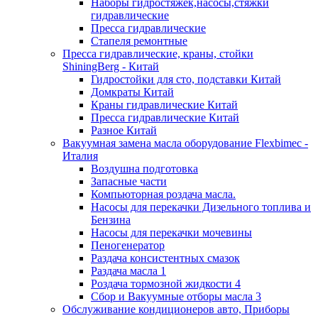
Наборы гидростяжек,насосы,стяжки
гидравлические
Пресса гидравлические
Стапеля ремонтные
Пресса гидравлические, краны, стойки
ShiningBerg - Китай
Гидростойки для сто, подставки Китай
Домкраты Китай
Краны гидравлические Китай
Пресса гидравлические Китай
Разное Китай
Вакуумная замена масла оборудование Flexbimeс -
Италия
Воздушна подготовка
Запасные части
Компьюторная роздача масла.
Насосы для перекачки Дизельного топлива и
Бензина
Насосы для перекачки мочевины
Пеногенератор
Раздача консистентных смазок
Раздача масла 1
Роздача тормозной жидкости 4
Сбор и Вакуумные отборы масла 3
Обслуживание кондиционеров авто, Приборы