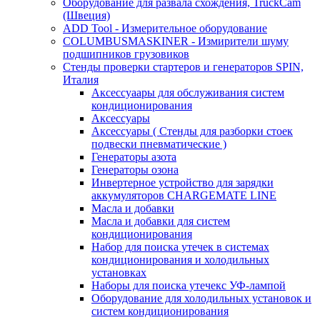
Оборудование для развала схождения, TruckCam
(Швеция)
ADD Tool - Измерительное оборудование
COLUMBUSMASKINER - Измирители шуму
подшипников грузовиков
Стенды проверки стартеров и генераторов SPIN,
Италия
Аксессуаары для обслуживания систем
кондиционирования
Аксессуары
Аксессуары ( Стенды для разборки стоек
подвески пневматические )
Генераторы азота
Генераторы озона
Инвертерное устройство для зарядки
аккумуляторов CHARGEMATE LINE
Масла и добавки
Масла и добавки для систем
кондиционирования
Набор для поиска утечек в системах
кондиционирования и холодильных
установках
Наборы для поиска утечекс УФ-лампой
Оборудование для холодильных установок и
систем кондиционирования