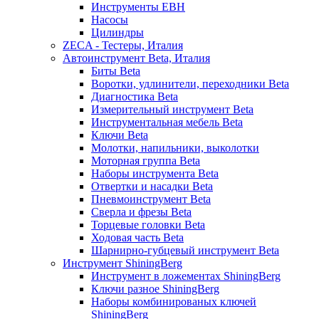
Инструменты EBH
Насосы
Цилиндры
ZECA - Тестеры, Италия
Автоинструмент Beta, Италия
Биты Beta
Воротки, удлинители, переходники Beta
Диагностика Beta
Измерительный инструмент Beta
Инструментальная мебель Beta
Ключи Beta
Молотки, напильники, выколотки
Моторная группа Beta
Наборы инструмента Beta
Отвертки и насадки Beta
Пневмоинструмент Beta
Сверла и фрезы Beta
Торцевые головки Beta
Ходовая часть Beta
Шарнирно-губцевый инструмент Beta
Инструмент ShiningBerg
Инструмент в ложементах ShiningBerg
Ключи разное ShiningBerg
Наборы комбинированых ключей
ShiningBerg