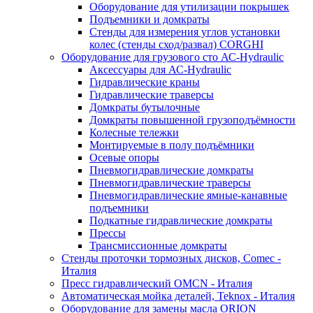
Оборудование для утилизации покрышек
Подъемники и домкраты
Стенды для измерения углов установки
колес (стенды сход/развал) CORGHI
Оборудование для грузового сто АС-Hydraulic
Аксессуары для АС-Hydraulic
Гидравлические краны
Гидравлические траверсы
Домкраты бутылочные
Домкраты повышенной грузоподъёмности
Колесные тележки
Монтируемые в полу подъёмники
Осевые опоры
Пневмогидравлические домкраты
Пневмогидравлические траверсы
Пневмогидравлические ямные-канавные
подъемники
Подкатные гидравлические домкраты
Прессы
Трансмиссионные домкраты
Стенды проточки тормозных дисков, Comec -
Италия
Пресс гидравлический OMCN - Италия
Автоматическая мойка деталей, Teknox - Италия
Оборудование для замены масла ORION