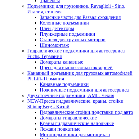
Траверсы
Подъемники для грузовиков, Ravaglioli - Sirio,
Италия, стапеля
Запасные части для Развал-схождения
Колонные подъемники
Плей детекторы
Плунжерные подъемники
Стапеля для грузовых моторов
Шиномонтаж
Гидравлические подъемники для автосервиса
Fuchs, Германия
Домкраты канавные
Пресс для выпрессовки шкворней
Канавный подъемник для грузовых автомобилей
Pit Lift- Германия
Канавные подъемники
Ножничные подъемники для автосервиса
Двухстоечные подъемники, АМІ - Чехия
NEW-Пресса гидравлические, краны, стойки
ShiningBerg - Китай
Гидравлические стойки,подставки под авто
Домкраты гидравлические
Краны гидравлические напольные
Лежаки подкатные
Мотоподьемники для мотоцикла