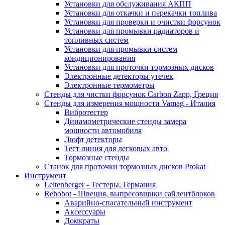
Установки для обслуживания АКПП
Установки для откачки и перекачки топлива
Установки для проверки и очистки форсунок
Установки для промывки радиаторов и
топливных систем
Установки для промывки систем
кондиционирования
Установки для проточки тормозных дисков
Электронные детекторы утечек
Электронные термометры
Стенды для чистки форсунок Carbon Zapp, Греция
Стенды для измерения мощности Vamag - Италия
Вибротестер
Динамометрические стенды замера
мощности автомобиля
Люфт детекторы
Тест линия для легковых авто
Тормозные стенды
Станок для проточки тормозных дисков Prokat
Инструмент
Leitenberger - Тестеры, Германия
Rehobot - Швеция, выпресовщики сайлентблоков
Аварийно-спасательный инструмент
Аксессуары
Домкраты