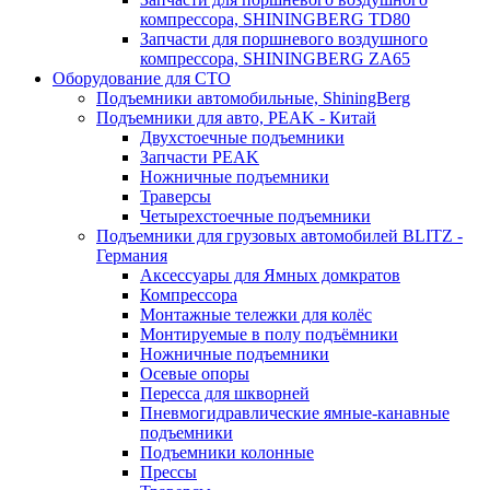
компрессора, SHININGBERG TD80
Запчасти для поршневого воздушного
компрессора, SHININGBERG ZA65
Оборудование для СТО
Подъемники автомобильные, ShiningBerg
Подъемники для авто, PEAK - Китай
Двухстоечные подъемники
Запчасти PEAK
Ножничные подъемники
Траверсы
Четырехстоечные подъемники
Подъемники для грузовых автомобилей BLITZ -
Германия
Аксессуары для Ямных домкратов
Компрессора
Монтажные тележки для колёс
Монтируемые в полу подъёмники
Ножничные подъемники
Осевые опоры
Пересса для шкворней
Пневмогидравлические ямные-канавные
подъемники
Подъемники колонные
Прессы