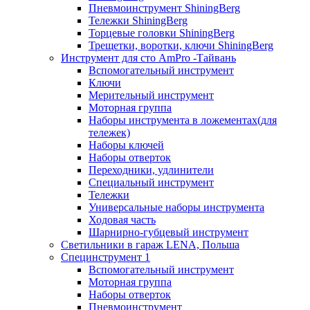
Пневмоинструмент ShiningBerg
Тележки ShiningBerg
Торцевые головки ShiningBerg
Трещетки, воротки, ключи ShiningBerg
Инструмент для сто AmPro -Тайвань
Вспомогательный инструмент
Ключи
Мерительный инструмент
Моторная группа
Наборы инструмента в ложементах(для
тележек)
Наборы ключей
Наборы отверток
Переходники, удлинители
Специальный инструмент
Тележки
Универсальные наборы инструмента
Ходовая часть
Шарнирно-губцевый инструмент
Светильники в гараж LENA, Польша
Специнструмент 1
Вспомогательный инструмент
Моторная группа
Наборы отверток
Пневмоинструмент