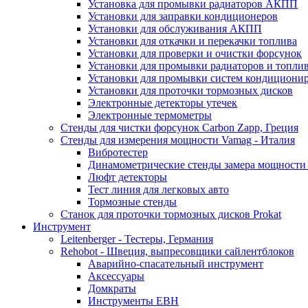
Установка для промывки радиаторов АКПП
Установки для заправки кондиционеров
Установки для обслуживания АКПП
Установки для откачки и перекачки топлива
Установки для проверки и очистки форсунок
Установки для промывки радиаторов и топли
Установки для промывки систем кондициони
Установки для проточки тормозных дисков
Электронные детекторы утечек
Электронные термометры
Стенды для чистки форсунок Carbon Zapp, Греция
Стенды для измерения мощности Vamag - Италия
Вибротестер
Динамометрические стенды замера мощности
Люфт детекторы
Тест линия для легковых авто
Тормозные стенды
Станок для проточки тормозных дисков Prokat
Инструмент
Leitenberger - Тестеры, Германия
Rehobot - Швеция, выпресовщики сайлентблоков
Аварийно-спасательный инструмент
Аксессуары
Домкраты
Инструменты EBH