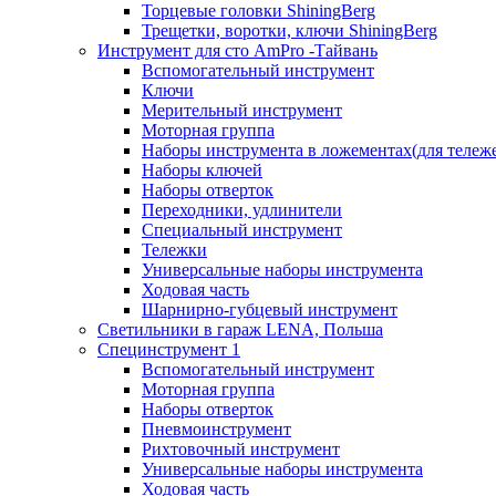
Торцевые головки ShiningBerg
Трещетки, воротки, ключи ShiningBerg
Инструмент для сто AmPro -Тайвань
Вспомогательный инструмент
Ключи
Мерительный инструмент
Моторная группа
Наборы инструмента в ложементах(для тележ
Наборы ключей
Наборы отверток
Переходники, удлинители
Специальный инструмент
Тележки
Универсальные наборы инструмента
Ходовая часть
Шарнирно-губцевый инструмент
Светильники в гараж LENA, Польша
Специнструмент 1
Вспомогательный инструмент
Моторная группа
Наборы отверток
Пневмоинструмент
Рихтовочный инструмент
Универсальные наборы инструмента
Ходовая часть