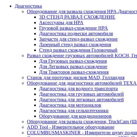
Диагностика
Оборудование для развала схождения HPA,Диагнос
3D СТЕНД РАЗВАЛ СХОЖДЕНИЕ
Аксессуары для HPA
Грузовой развал-схождение HPA
Диагностика подвески автомобиля
Запчасти для стенд-развал схождение
Лазерный стенд развал схождения
Стенд развал схождения Головочный
Развал схождение грузовых автомобилей KOCH, Г
Для Грузовых развал-схождения
Для Легковых развал-схождение
Для Тракторов развал-схождения
Станок для проточки дисков MAD, Голландия
Оборудование для диагностики автомобилей TEXA
Диагностика для водного транспорта
Диагностика для грузовых автомобилей
Диагностика для легковых автомобилей
Диагностика для мотоциклов
Диагностика для сельхозтехники
Оборудование для кондиционеров
Оборудование для развала схождения, TruckCam (Ш
ADD Tool - Измерительное оборудование
COLUMBUSMASKINER - Измирители шуму подшип