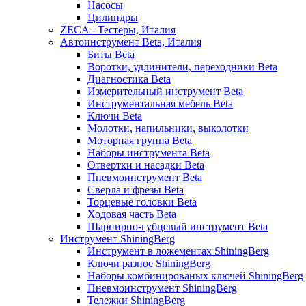
Насосы
Цилиндры
ZECA - Тестеры, Италия
Автоинструмент Beta, Италия
Биты Beta
Воротки, удлинители, переходники Beta
Диагностика Beta
Измерительный инструмент Beta
Инструментальная мебель Beta
Ключи Beta
Молотки, напильники, выколотки
Моторная группа Beta
Наборы инструмента Beta
Отвертки и насадки Beta
Пневмоинструмент Beta
Сверла и фрезы Beta
Торцевые головки Beta
Ходовая часть Beta
Шарнирно-губцевый инструмент Beta
Инструмент ShiningBerg
Инструмент в ложементах ShiningBerg
Ключи разное ShiningBerg
Наборы комбинированых ключей ShiningBerg
Пневмоинструмент ShiningBerg
Тележки ShiningBerg