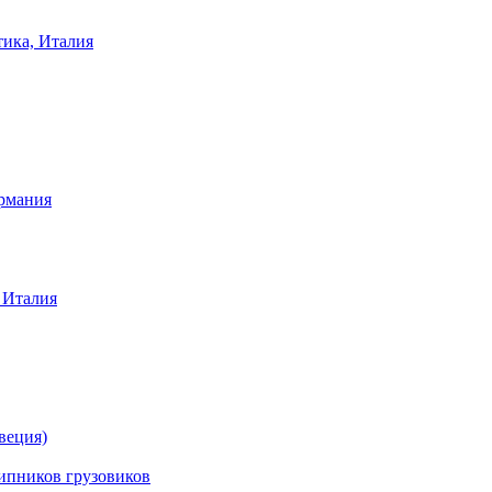
тика, Италия
ермания
 Италия
веция)
ников грузовиков