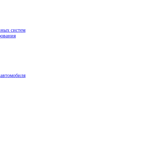
вных систем
рования
 автомобиля