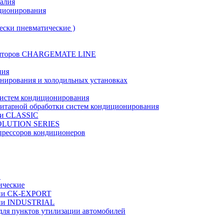
талия
иционирования
ески пневматические )
муляторов CHARGEMATE LINE
ния
онирования и холодильных установках
систем кондиционирования
нитарной обработки систем кондиционирования
рии CLASSIC
VOLUTION SERIES
прессоров кондиционеров
в
ические
ерии CK-EXPORT
ерии INDUSTRIAL
 для пунктов утилизации автомобилей