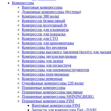
Компрессора
Винтовые компрессоры
Дожимные компрессоры (бустеры)
Компрессор 380 вольт
Компрессор безмасляный
Компрессор воздушный бу
Компрессор для плазмореза
Компрессор для покраски
Компрессор для СТО
Компрессор для шиномонтажа
Компрессоры без ресивера
Компрессоры высокого давления (воздух для дыхан
Компрессоры двухцилиндровые
Компрессоры для лазера
Компрессоры для пескоструя
Компрессоры для пневмоинструментов
Компрессоры передвижные
Компрессоры ременные
Однофазные компрессоры 220 вольт
Поршневые компрессоры
Поршневые компрессоры масляные
Поршневые компрессоры SHININGBERG
Поршневые компрессоры FINI
Винтовые компрессора FINI
Запчасти для компрессора Fini - DARI