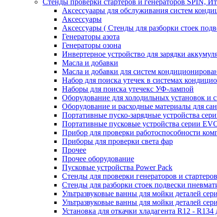
Стенды проверки стартеров и генераторов SPIN, И
Аксессуаары для обслуживания систем конд
Аксессуары
Аксессуары ( Стенды для разборки стоек подв
Генераторы азота
Генераторы озона
Инвертерное устройство для зарядки акку
Масла и добавки
Масла и добавки для систем кондиционирова
Набор для поиска утечек в системах кондици
Наборы для поиска утечекс УФ-лампой
Оборудование для холодильных установок и 
Оборудование и расходные материалы для са
Портативные пуско-зарядные устройства се
Портативные пусковые устройства серии E
Прибор для проверки работоспособности ком
Приборы для проверки света фар
Прочее
Прочее оборудование
Пусковые устройства Power Pack
Стенды для проверки генераторов и стартеро
Стенды для разборки стоек подвески пневмат
Ультразвуковые ванны для мойки деталей с
Ультразвуковые ванны для мойки деталей с
Установка для откачки хладагента R12 - R134