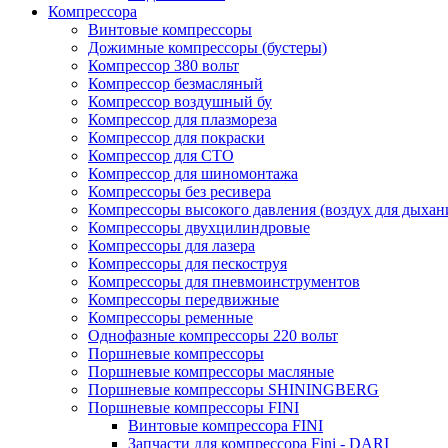
Компрессора
Винтовые компрессоры
Дожимные компрессоры (бустеры)
Компрессор 380 вольт
Компрессор безмасляный
Компрессор воздушный бу
Компрессор для плазмореза
Компрессор для покраски
Компрессор для СТО
Компрессор для шиномонтажа
Компрессоры без ресивера
Компрессоры высокого давления (воздух для дыхан
Компрессоры двухцилиндровые
Компрессоры для лазера
Компрессоры для пескоструя
Компрессоры для пневмоинструментов
Компрессоры передвижные
Компрессоры ременные
Однофазные компрессоры 220 вольт
Поршневые компрессоры
Поршневые компрессоры масляные
Поршневые компрессоры SHININGBERG
Поршневые компрессоры FINI
Винтовые компрессора FINI
Запчасти для компрессора Fini - DARI