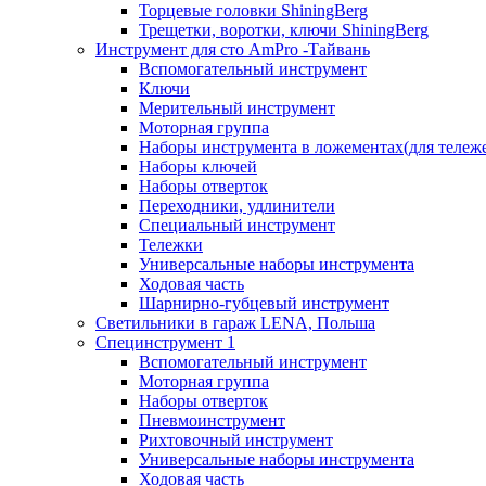
Торцевые головки ShiningBerg
Трещетки, воротки, ключи ShiningBerg
Инструмент для сто AmPro -Тайвань
Вспомогательный инструмент
Ключи
Мерительный инструмент
Моторная группа
Наборы инструмента в ложементах(для тележ
Наборы ключей
Наборы отверток
Переходники, удлинители
Специальный инструмент
Тележки
Универсальные наборы инструмента
Ходовая часть
Шарнирно-губцевый инструмент
Светильники в гараж LENA, Польша
Специнструмент 1
Вспомогательный инструмент
Моторная группа
Наборы отверток
Пневмоинструмент
Рихтовочный инструмент
Универсальные наборы инструмента
Ходовая часть