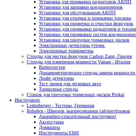
Установка для промывки радиаторов АКПП
Установки для заправки кондиционеров
Установки для обслуживания АКПП
Установки для откачки и перекачки топлива
Установки для проверки и очистки форсунок
Установки для промывки радиаторов и топли
Установки для промывки систем кондициони
Установки для проточки тормозных дисков
Электронные детекторы утечек
Электронные термометры
Стенды для чистки форсунок Carbon Zapp, Греция
Стенды для измерения мощности Vamag - Италия
Вибротестер
Динамометрические стенды замера мощности
Люфт детекторы
Тест линия для легковых авто
Тормозные стенды
Станок для проточки тормозных дисков Prokat
Инструмент
Leitenberger - Тестеры, Германия
Rehobot - Швеция, выпресовщики сайлентблоков
Аварийно-спасательный инструмент
Аксессуары
Домкраты
Инструменты EBH