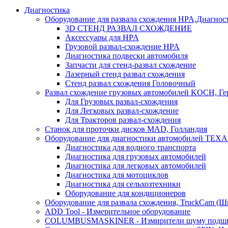
Диагностика
Оборудование для развала схождения HPA,Диагнос
3D СТЕНД РАЗВАЛ СХОЖДЕНИЕ
Аксессуары для HPA
Грузовой развал-схождение HPA
Диагностика подвески автомобиля
Запчасти для стенд-развал схождение
Лазерный стенд развал схождения
Стенд развал схождения Головочный
Развал схождение грузовых автомобилей KOCH, Г
Для Грузовых развал-схождения
Для Легковых развал-схождение
Для Тракторов развал-схождения
Станок для проточки дисков MAD, Голландия
Оборудование для диагностики автомобилей TEXA
Диагностика для водного транспорта
Диагностика для грузовых автомобилей
Диагностика для легковых автомобилей
Диагностика для мотоциклов
Диагностика для сельхозтехники
Оборудование для кондиционеров
Оборудование для развала схождения, TruckCam (Ш
ADD Tool - Измерительное оборудование
COLUMBUSMASKINER - Измирители шуму подшип