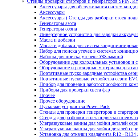
Стенды проверки стартеров и генераторов SPIN, И
Аксессуаары для обслуживания систем конд
Аксессуары
Аксессуары ( Стенды для разборки стоек подв
Генераторы азота
Генераторы озона
Инвертерное устройство для зарядки акку
Масла и добавки
Масла и добавки для систем кондиционирова
Набор для поиска утечек в системах кондици
Наборы для поиска утечекс УФ-лампой
Оборудование для холодильных установок и 
Оборудование и расходные материалы для са
Портативные пуско-зарядные устройства се
Портативные пусковые устройства серии E
Прибор для проверки работоспособности ком
Приборы для проверки света фар
Прочее
Прочее оборудование
Пусковые устройства Power Pack
Стенды для проверки генераторов и стартеро
Стенды для разборки стоек подвески пневмат
Ультразвуковые ванны для мойки деталей с
Ультразвуковые ванны для мойки деталей с
Установка для откачки хладагента R12 - R134