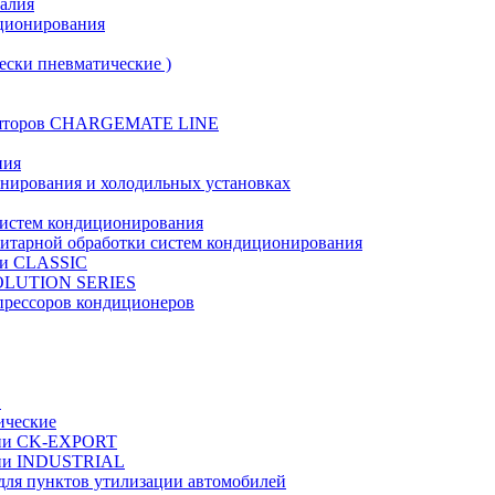
талия
иционирования
ески пневматические )
муляторов CHARGEMATE LINE
ния
онирования и холодильных установках
систем кондиционирования
нитарной обработки систем кондиционирования
рии CLASSIC
VOLUTION SERIES
прессоров кондиционеров
в
ические
ерии CK-EXPORT
ерии INDUSTRIAL
 для пунктов утилизации автомобилей