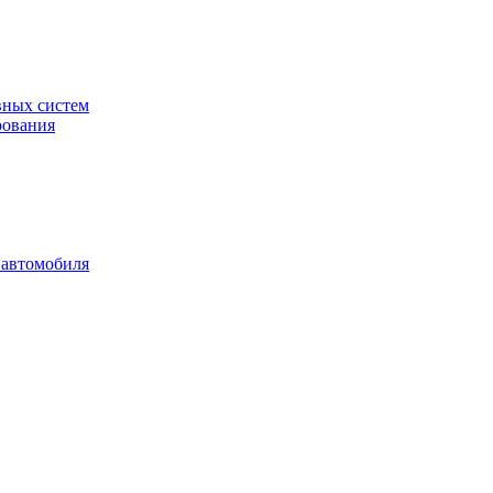
вных систем
рования
 автомобиля