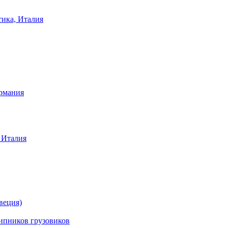
тика, Италия
ермания
 Италия
веция)
ников грузовиков