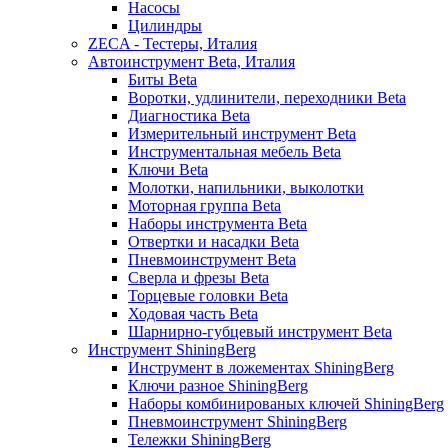
Насосы
Цилиндры
ZECA - Тестеры, Италия
Автоинструмент Beta, Италия
Биты Beta
Воротки, удлинители, переходники Beta
Диагностика Beta
Измерительный инструмент Beta
Инструментальная мебель Beta
Ключи Beta
Молотки, напильники, выколотки
Моторная группа Beta
Наборы инструмента Beta
Отвертки и насадки Beta
Пневмоинструмент Beta
Сверла и фрезы Beta
Торцевые головки Beta
Ходовая часть Beta
Шарнирно-губцевый инструмент Beta
Инструмент ShiningBerg
Инструмент в ложементах ShiningBerg
Ключи разное ShiningBerg
Наборы комбинированых ключей ShiningBerg
Пневмоинструмент ShiningBerg
Тележки ShiningBerg