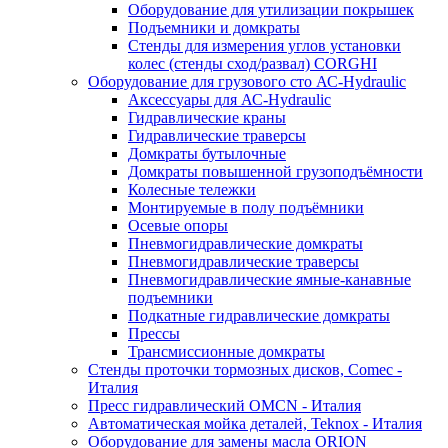
Оборудование для утилизации покрышек
Подъемники и домкраты
Стенды для измерения углов установки
колес (стенды сход/развал) CORGHI
Оборудование для грузового сто АС-Hydraulic
Аксессуары для АС-Hydraulic
Гидравлические краны
Гидравлические траверсы
Домкраты бутылочные
Домкраты повышенной грузоподъёмности
Колесные тележки
Монтируемые в полу подъёмники
Осевые опоры
Пневмогидравлические домкраты
Пневмогидравлические траверсы
Пневмогидравлические ямные-канавные
подъемники
Подкатные гидравлические домкраты
Прессы
Трансмиссионные домкраты
Стенды проточки тормозных дисков, Comec -
Италия
Пресс гидравлический OMCN - Италия
Автоматическая мойка деталей, Teknox - Италия
Оборудование для замены масла ORION