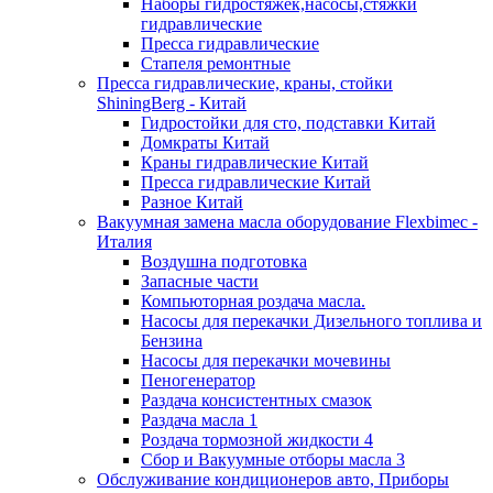
Наборы гидростяжек,насосы,стяжки
гидравлические
Пресса гидравлические
Стапеля ремонтные
Пресса гидравлические, краны, стойки
ShiningBerg - Китай
Гидростойки для сто, подставки Китай
Домкраты Китай
Краны гидравлические Китай
Пресса гидравлические Китай
Разное Китай
Вакуумная замена масла оборудование Flexbimeс -
Италия
Воздушна подготовка
Запасные части
Компьюторная роздача масла.
Насосы для перекачки Дизельного топлива и
Бензина
Насосы для перекачки мочевины
Пеногенератор
Раздача консистентных смазок
Раздача масла 1
Роздача тормозной жидкости 4
Сбор и Вакуумные отборы масла 3
Обслуживание кондиционеров авто, Приборы