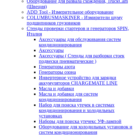
Оборудование для развала схождения, TruckCam
(Швеция)
ADD Tool - Измерительное оборудование
COLUMBUSMASKINER - Измирители шуму
подшипников грузовиков
Стенды проверки стартеров и генераторов SPIN,
Италия
Аксессуаары для обслуживания систем
кондиционирования
Аксессуары
Аксессуары ( Стенды для разборки стоек
подвески пневматические )
Генераторы азота
Генераторы озона
Инвертерное устройство для зарядки
аккумуляторов CHARGEMATE LINE
Масла и добавки
Масла и добавки для систем
кондиционирования
Набор для поиска утечек в системах
кондиционирования и холодильных
установках
Наборы для поиска утечекс УФ-лампой
Оборудование для холодильных установок и
систем кондиционирования