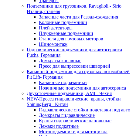
Траверсы
Подъемники для грузовиков, Ravaglioli - Sirio,
Италия, стапеля
Запасные части для Развал-схождения
Колонные подъемники
Плей детекторы
Плунжерные подъемники
Стапеля для грузовых моторов
Шиномонтаж
Гидравлические подъемники для автосервиса
Fuchs, Германия
Домкраты канавные
Пресс для выпрессовки шкворней
Канавный подъемник для грузовых автомобилей
Pit Lift- Германия
Канавные подъемники
Ножничные подъемники для автосервиса
Двухстоечные подъемники, АМІ - Чехия
NEW-Пресса гидравлические, краны, стойки
ShiningBerg - Китай
Гидравлические стойки,подставки под авто
Домкраты гидравлические
Краны гидравлические напольные
Лежаки подкатные
Мотоподьемники для мотоцикла