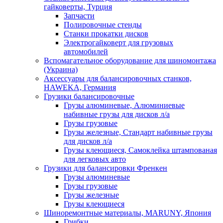
гайковерты, Турция
Запчасти
Полировочные стенды
Станки прокатки дисков
Электрогайковерт для грузовых
автомобилей
Вспомагательное оборудование для шиномонтажа
(Украина)
Аксессуары для балансировочных станков,
HAWEKA, Германия
Грузики балансировочные
Грузы алюминевые, Алюминиевые
набивные грузы для дисков л/а
Грузы грузовые
Грузы железные, Cтандарт набивные грузы
для дисков л/а
Грузы клеющиеся, Самоклейка штампованая
для легковых авто
Грузики для балансировки Френкен
Грузы алюминевые
Грузы грузовые
Грузы железные
Грузы клеющиеся
Шиноремонтные материалы, MARUNY, Япония
Грибки