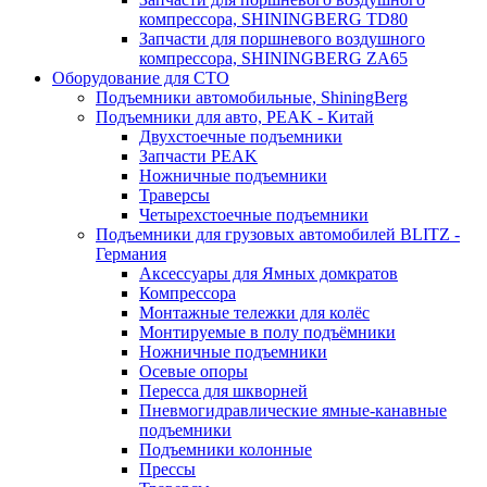
компрессора, SHININGBERG TD80
Запчасти для поршневого воздушного
компрессора, SHININGBERG ZA65
Оборудование для СТО
Подъемники автомобильные, ShiningBerg
Подъемники для авто, PEAK - Китай
Двухстоечные подъемники
Запчасти PEAK
Ножничные подъемники
Траверсы
Четырехстоечные подъемники
Подъемники для грузовых автомобилей BLITZ -
Германия
Аксессуары для Ямных домкратов
Компрессора
Монтажные тележки для колёс
Монтируемые в полу подъёмники
Ножничные подъемники
Осевые опоры
Пересса для шкворней
Пневмогидравлические ямные-канавные
подъемники
Подъемники колонные
Прессы