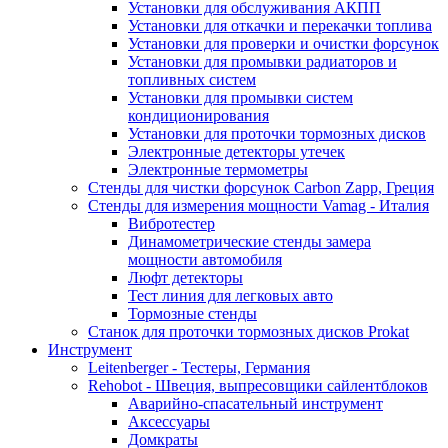
Установки для обслуживания АКПП
Установки для откачки и перекачки топлива
Установки для проверки и очистки форсунок
Установки для промывки радиаторов и
топливных систем
Установки для промывки систем
кондиционирования
Установки для проточки тормозных дисков
Электронные детекторы утечек
Электронные термометры
Стенды для чистки форсунок Carbon Zapp, Греция
Стенды для измерения мощности Vamag - Италия
Вибротестер
Динамометрические стенды замера
мощности автомобиля
Люфт детекторы
Тест линия для легковых авто
Тормозные стенды
Станок для проточки тормозных дисков Prokat
Инструмент
Leitenberger - Тестеры, Германия
Rehobot - Швеция, выпресовщики сайлентблоков
Аварийно-спасательный инструмент
Аксессуары
Домкраты