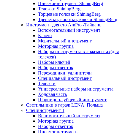
Пневмоинструмент ShiningBerg
Тележки ShiningBerg
Торцевые головки ShiningBerg
Трещетки, воротки, ключи ShiningBerg
Инструмент для сто AmPro -Тайвань
Вспомогательный инструмент
Ключи
Мерительный инструмент
Моторная группа
Наборы инструмента в ложементах(для
тележек)
Наборы ключей
Наборы отверток
Переходники, удлинители
Специальный инструмент
Тележки
Универсальные наборы инструмента
Ходовая часть
Шарнирно-губцевый инструмент
Светильники в гараж LENA, Польша
Специнструмент 1
Вспомогательный инструмент
Моторная группа
Наборы отверток
Пневмоинструмент