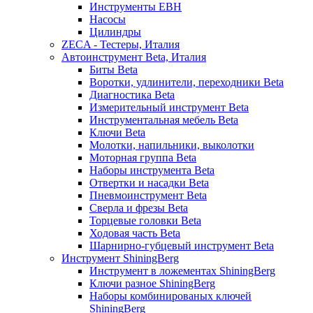
Инструменты EBH
Насосы
Цилиндры
ZECA - Тестеры, Италия
Автоинструмент Beta, Италия
Биты Beta
Воротки, удлинители, переходники Beta
Диагностика Beta
Измерительный инструмент Beta
Инструментальная мебель Beta
Ключи Beta
Молотки, напильники, выколотки
Моторная группа Beta
Наборы инструмента Beta
Отвертки и насадки Beta
Пневмоинструмент Beta
Сверла и фрезы Beta
Торцевые головки Beta
Ходовая часть Beta
Шарнирно-губцевый инструмент Beta
Инструмент ShiningBerg
Инструмент в ложементах ShiningBerg
Ключи разное ShiningBerg
Наборы комбинированых ключей
ShiningBerg