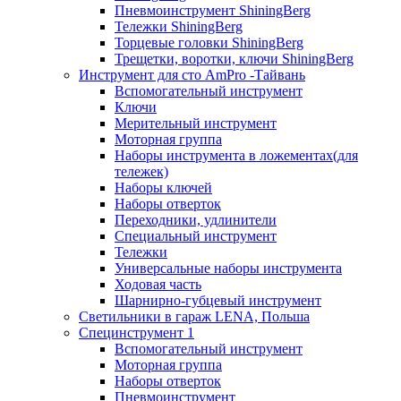
Пневмоинструмент ShiningBerg
Тележки ShiningBerg
Торцевые головки ShiningBerg
Трещетки, воротки, ключи ShiningBerg
Инструмент для сто AmPro -Тайвань
Вспомогательный инструмент
Ключи
Мерительный инструмент
Моторная группа
Наборы инструмента в ложементах(для
тележек)
Наборы ключей
Наборы отверток
Переходники, удлинители
Специальный инструмент
Тележки
Универсальные наборы инструмента
Ходовая часть
Шарнирно-губцевый инструмент
Светильники в гараж LENA, Польша
Специнструмент 1
Вспомогательный инструмент
Моторная группа
Наборы отверток
Пневмоинструмент