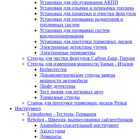
Установки для обслуживания АКПП
Установки для откачки и перекачки топлива
Установки для проверки и очистки форсунок
Установки для промывки радиаторов и
топливных систем
Установки для промывки систем
кондиционирования
Установки для проточки тормозных дисков
Электронные детекторы утечек
Электронные термометры
Стенды для чистки форсунок Carbon Zapp, Греция
Стенды для измерения мощности Vamag - Италия
Вибротестер
Динамометрические стенды замера
мощности автомобиля
Люфт детекторы
Тест линия для легковых авто
Тормозные стенды
Станок для проточки тормозных дисков Prokat
Инструмент
Leitenberger - Тестеры, Германия
Rehobot - Швеция, выпресовщики сайлентблоков
Аварийно-спасательный инструмент
Аксессуары
Домкраты