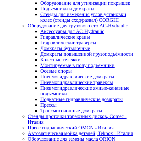
Оборудование для утилизации покрышек
Подъемники и домкраты
Стенды для измерения углов установки
колес (стенды сход/развал) CORGHI
Оборудование для грузового сто АС-Hydraulic
Аксессуары для АС-Hydraulic
Гидравлические краны
Гидравлические траверсы
Домкраты бутылочные
Домкраты повышенной грузоподъёмности
Колесные тележки
Монтируемые в полу подъёмники
Осевые опоры
Пневмогидравлические домкраты
Пневмогидравлические траверсы
Пневмогидравлические ямные-канавные
подъемники
Подкатные гидравлические домкраты
Прессы
Трансмиссионные домкраты
Стенды проточки тормозных дисков, Comec -
Италия
Пресс гидравлический OMCN - Италия
Автоматическая мойка деталей, Teknox - Италия
Оборудование для замены масла ORION