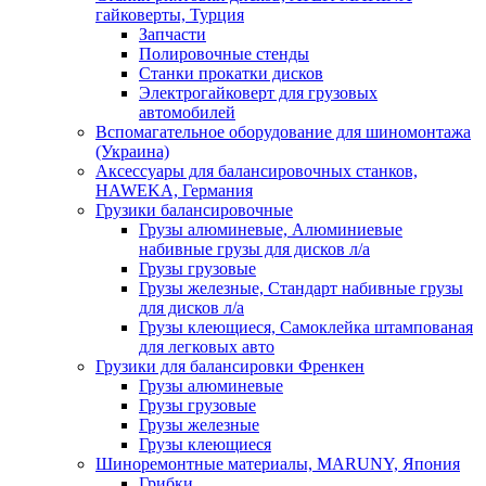
гайковерты, Турция
Запчасти
Полировочные стенды
Станки прокатки дисков
Электрогайковерт для грузовых
автомобилей
Вспомагательное оборудование для шиномонтажа
(Украина)
Аксессуары для балансировочных станков,
HAWEKA, Германия
Грузики балансировочные
Грузы алюминевые, Алюминиевые
набивные грузы для дисков л/а
Грузы грузовые
Грузы железные, Cтандарт набивные грузы
для дисков л/а
Грузы клеющиеся, Самоклейка штампованая
для легковых авто
Грузики для балансировки Френкен
Грузы алюминевые
Грузы грузовые
Грузы железные
Грузы клеющиеся
Шиноремонтные материалы, MARUNY, Япония
Грибки