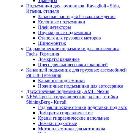
Траверсы
Подъемники для грузовиков, Ravaglioli - Sirio,
Италия, стапеля
Запасные части для Развал-схождения
Колонные подъемники
Плей детекторы
Плунжерные подъемники
Стапеля для грузовых моторов
Шиномонтаж
Гидравлические подъемники для автосервиса
Fuchs, Германия
Домкраты канавные
Пресс для выпрессовки шкворней
Канавный подъемник для грузовых автомобилей
Pit Lift- Германия
Канавные подъемники
Ножничные подъемники для автосервиса
Двухстоечные подъемники, АМІ - Чехия
NEW-Пресса гидравлические, краны, стойки
ShiningBerg - Китай
Гидравлические стойки,подставки под авто
Домкраты гидравлические
Краны гидравлические напольные
Лежаки подкатные
Мотоподьемники для мотоцикла