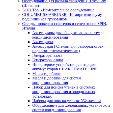
Оборудование для развала схождения, TruckCam
(Швеция)
ADD Tool - Измерительное оборудование
COLUMBUSMASKINER - Измирители шуму
подшипников грузовиков
Стенды проверки стартеров и генераторов SPIN,
Италия
Аксессуаары для обслуживания систем
кондиционирования
Аксессуары
Аксессуары ( Стенды для разборки стоек
подвески пневматические )
Генераторы азота
Генераторы озона
Инвертерное устройство для зарядки
аккумуляторов CHARGEMATE LINE
Масла и добавки
Масла и добавки для систем
кондиционирования
Набор для поиска утечек в системах
кондиционирования и холодильных
установках
Наборы для поиска утечекс УФ-лампой
Оборудование для холодильных установок и
систем кондиционирования