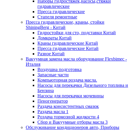
Наборы гидростяжек,насосы,стяжки
гидравлические
Пресса гидравлические
Стапеля ремонтные
Пресса гидравлические, краны, стойки
ShiningBerg - Китай
Гидростойки для сто, подставки Китай
Домкраты Китай
Краны гидравлические Китай
Пресса гидравлические Китай
Разное Китай
Вакуумная замена масла оборудование Flexbimeс -
Италия
Воздушна подготовка
Запасные части
Компьюторная роздача масла.
Насосы для перекачки Дизельного топлива и
Бензина
Насосы для перекачки мочевины
Пеногенератор
Раздача консистентных смазок
Раздача масла 1
Роздача тормозной жидкости 4
Сбор и Вакуумные отборы масла 3
Обслуживание кондиционеров авто, Приборы