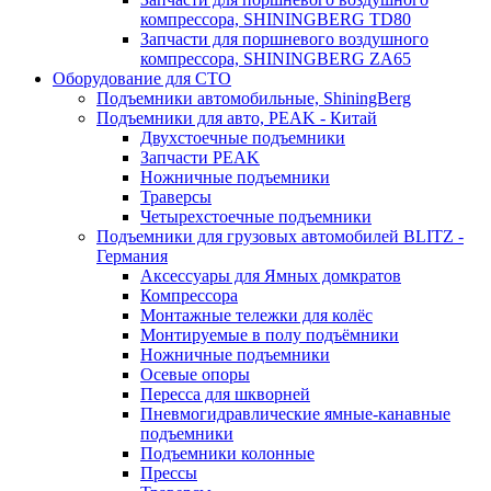
компрессора, SHININGBERG TD80
Запчасти для поршневого воздушного
компрессора, SHININGBERG ZA65
Оборудование для СТО
Подъемники автомобильные, ShiningBerg
Подъемники для авто, PEAK - Китай
Двухстоечные подъемники
Запчасти PEAK
Ножничные подъемники
Траверсы
Четырехстоечные подъемники
Подъемники для грузовых автомобилей BLITZ -
Германия
Аксессуары для Ямных домкратов
Компрессора
Монтажные тележки для колёс
Монтируемые в полу подъёмники
Ножничные подъемники
Осевые опоры
Пересса для шкворней
Пневмогидравлические ямные-канавные
подъемники
Подъемники колонные
Прессы