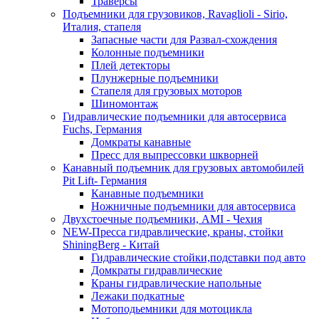
Траверсы
Подъемники для грузовиков, Ravaglioli - Sirio,
Италия, стапеля
Запасные части для Развал-схождения
Колонные подъемники
Плей детекторы
Плунжерные подъемники
Стапеля для грузовых моторов
Шиномонтаж
Гидравлические подъемники для автосервиса
Fuchs, Германия
Домкраты канавные
Пресс для выпрессовки шкворней
Канавный подъемник для грузовых автомобилей
Pit Lift- Германия
Канавные подъемники
Ножничные подъемники для автосервиса
Двухстоечные подъемники, АМІ - Чехия
NEW-Пресса гидравлические, краны, стойки
ShiningBerg - Китай
Гидравлические стойки,подставки под авто
Домкраты гидравлические
Краны гидравлические напольные
Лежаки подкатные
Мотоподьемники для мотоцикла