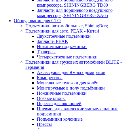
компрессора, SHININGBERG TD80
Запчасти для поршневого воздушного
компрессора, SHININGBERG ZA65
Оборудование для СТО
Подъемники автомобильные, ShiningBerg
Подъемники для авто, PEAK - Китай
Двухстоечные подъемники
Запчасти PEAK
Ножничные подъемники
Траверсы
Четырехстоечные подъемники
Подъемники для грузовых автомобилей BLITZ -
Германия
Аксессуары для Ямных домкратов
Компрессора
Монтажные тележки для колёс
Монтируемые в полу подъёмники
Ножничные подъемники
Осевые опоры
Пересса для шкворней
Пневмогидравлические ямные-канавные
подъемники
Подъемники колонные
Прессы