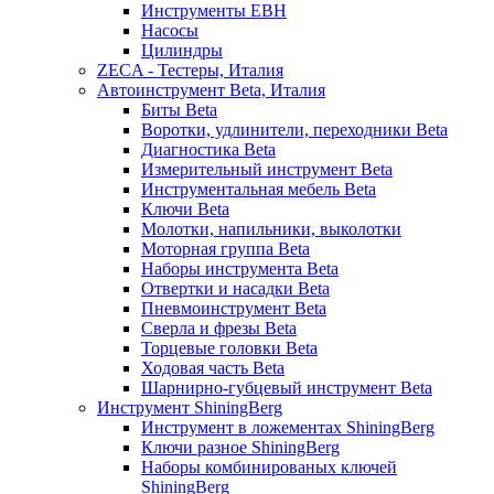
Инструменты EBH
Насосы
Цилиндры
ZECA - Тестеры, Италия
Автоинструмент Beta, Италия
Биты Beta
Воротки, удлинители, переходники Beta
Диагностика Beta
Измерительный инструмент Beta
Инструментальная мебель Beta
Ключи Beta
Молотки, напильники, выколотки
Моторная группа Beta
Наборы инструмента Beta
Отвертки и насадки Beta
Пневмоинструмент Beta
Сверла и фрезы Beta
Торцевые головки Beta
Ходовая часть Beta
Шарнирно-губцевый инструмент Beta
Инструмент ShiningBerg
Инструмент в ложементах ShiningBerg
Ключи разное ShiningBerg
Наборы комбинированых ключей
ShiningBerg