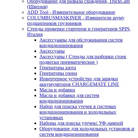
Оборудование для развала схождения, TruckCam
(Швеция)
ADD Tool - Измерительное оборудование
COLUMBUSMASKINER - Измирители шуму
подшипников грузовиков
Стенды проверки стартеров и генераторов SPIN,
Италия
Аксессуаары для обслуживания систем
кондиционирования
Аксессуары
Аксессуары ( Стенды для разборки стоек
подвески пневматические )
Генераторы азота
Генераторы озона
Инвертерное устройство для зарядки
аккумуляторов CHARGEMATE LINE
Масла и добавки
Масла и добавки для систем
кондиционирования
Набор для поиска утечек в системах
кондиционирования и холодильных
установках
Наборы для поиска утечекс УФ-лампой
Оборудование для холодильных установок и
систем кондиционирования