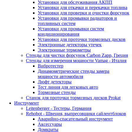
Установки для обслуживания АКПП
Установки для откачки и перекачки топлива
Установки для проверки и очистки форсунок
Установки для промывки радиаторов и
топливных систем
Установки для промывки систем
кондиционирования
Установки для проточки тормозных дисков
Электронные детекторы утечек
Электронные термометры
Стенды для чистки форсунок Carbon Zapp, Греция
Стенды для измерения мощности Vamag - Италия
Вибротестер
Динамометрические стенды замера
мощности автомобиля
Люфт детекторы
Тест линия для легковых авто
Тормозные стенды
Станок для проточки тормозных дисков Prokat
Инструмент
Leitenberger - Тестеры, Германия
Rehobot - Швеция, выпресовщики сайлентблоков
Аварийно-спасательный инструмент
Аксессуары
Домкраты