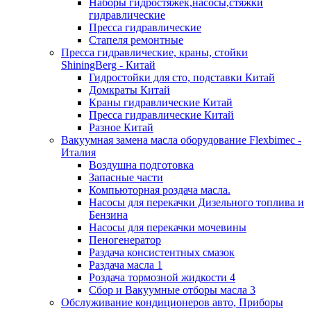
Наборы гидростяжек,насосы,стяжки
гидравлические
Пресса гидравлические
Стапеля ремонтные
Пресса гидравлические, краны, стойки
ShiningBerg - Китай
Гидростойки для сто, подставки Китай
Домкраты Китай
Краны гидравлические Китай
Пресса гидравлические Китай
Разное Китай
Вакуумная замена масла оборудование Flexbimeс -
Италия
Воздушна подготовка
Запасные части
Компьюторная роздача масла.
Насосы для перекачки Дизельного топлива и
Бензина
Насосы для перекачки мочевины
Пеногенератор
Раздача консистентных смазок
Раздача масла 1
Роздача тормозной жидкости 4
Сбор и Вакуумные отборы масла 3
Обслуживание кондиционеров авто, Приборы