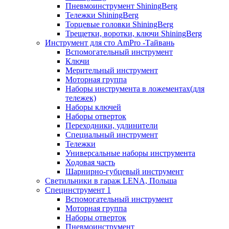
Пневмоинструмент ShiningBerg
Тележки ShiningBerg
Торцевые головки ShiningBerg
Трещетки, воротки, ключи ShiningBerg
Инструмент для сто AmPro -Тайвань
Вспомогательный инструмент
Ключи
Мерительный инструмент
Моторная группа
Наборы инструмента в ложементах(для
тележек)
Наборы ключей
Наборы отверток
Переходники, удлинители
Специальный инструмент
Тележки
Универсальные наборы инструмента
Ходовая часть
Шарнирно-губцевый инструмент
Светильники в гараж LENA, Польша
Специнструмент 1
Вспомогательный инструмент
Моторная группа
Наборы отверток
Пневмоинструмент