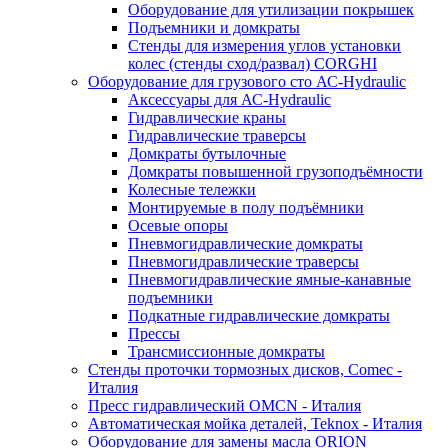
Оборудование для утилизации покрышек
Подъемники и домкраты
Стенды для измерения углов установки
колес (стенды сход/развал) CORGHI
Оборудование для грузового сто АС-Hydraulic
Аксессуары для АС-Hydraulic
Гидравлические краны
Гидравлические траверсы
Домкраты бутылочные
Домкраты повышенной грузоподъёмности
Колесные тележки
Монтируемые в полу подъёмники
Осевые опоры
Пневмогидравлические домкраты
Пневмогидравлические траверсы
Пневмогидравлические ямные-канавные
подъемники
Подкатные гидравлические домкраты
Прессы
Трансмиссионные домкраты
Стенды проточки тормозных дисков, Comec -
Италия
Пресс гидравлический OMCN - Италия
Автоматическая мойка деталей, Teknox - Италия
Оборудование для замены масла ORION