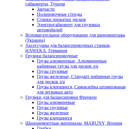
гайковерты, Турция
Запчасти
Полировочные стенды
Станки прокатки дисков
Электрогайковерт для грузовых
автомобилей
Вспомагательное оборудование для шиномонтажа
(Украина)
Аксессуары для балансировочных станков,
HAWEKA, Германия
Грузики балансировочные
Грузы алюминевые, Алюминиевые
набивные грузы для дисков л/а
Грузы грузовые
Грузы железные, Cтандарт набивные грузы
для дисков л/а
Грузы клеющиеся, Самоклейка штампованая
для легковых авто
Грузики для балансировки Френкен
Грузы алюминевые
Грузы грузовые
Грузы железные
Грузы клеющиеся
Шиноремонтные материалы, MARUNY, Япония
Грибки