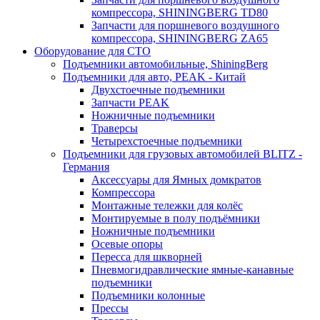
компрессора, SHININGBERG TD80
Запчасти для поршневого воздушного
компрессора, SHININGBERG ZA65
Оборудование для СТО
Подъемники автомобильные, ShiningBerg
Подъемники для авто, PEAK - Китай
Двухстоечные подъемники
Запчасти PEAK
Ножничные подъемники
Траверсы
Четырехстоечные подъемники
Подъемники для грузовых автомобилей BLITZ -
Германия
Аксессуары для Ямных домкратов
Компрессора
Монтажные тележки для колёс
Монтируемые в полу подъёмники
Ножничные подъемники
Осевые опоры
Пересса для шкворней
Пневмогидравлические ямные-канавные
подъемники
Подъемники колонные
Прессы