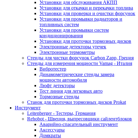
Установки для обслуживания АКПП
Установки для откачки и перекачки топлива
Установки для проверки и очистки форсунок
Установки для промывки радиаторов и
топливных систем
Установки для промывки систем
кондиционирования
Установки для проточки тормозных дисков
Электронные детекторы утечек
Электронные термометры
Стенды для чистки форсунок Carbon Zapp, Греция
Стенды для измерения мощности Vamag - Италия
Вибротестер
Динамометрические стенды замера
мощности автомобиля
Люфт детекторы
Тест линия для легковых авто
Тормозные стенды
Станок для проточки тормозных дисков Prokat
Инструмент
Leitenberger - Тестеры, Германия
Rehobot - Швеция, выпресовщики сайлентблоков
Аварийно-спасательный инструмент
Аксессуары
Домкраты