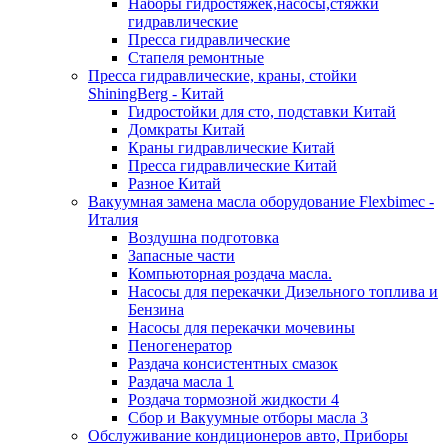
Наборы гидростяжек,насосы,стяжки
гидравлические
Пресса гидравлические
Стапеля ремонтные
Пресса гидравлические, краны, стойки
ShiningBerg - Китай
Гидростойки для сто, подставки Китай
Домкраты Китай
Краны гидравлические Китай
Пресса гидравлические Китай
Разное Китай
Вакуумная замена масла оборудование Flexbimeс -
Италия
Воздушна подготовка
Запасные части
Компьюторная роздача масла.
Насосы для перекачки Дизельного топлива и
Бензина
Насосы для перекачки мочевины
Пеногенератор
Раздача консистентных смазок
Раздача масла 1
Роздача тормозной жидкости 4
Сбор и Вакуумные отборы масла 3
Обслуживание кондиционеров авто, Приборы