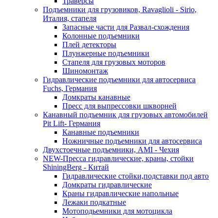
Траверсы
Подъемники для грузовиков, Ravaglioli - Sirio,
Италия, стапеля
Запасные части для Развал-схождения
Колонные подъемники
Плей детекторы
Плунжерные подъемники
Стапеля для грузовых моторов
Шиномонтаж
Гидравлические подъемники для автосервиса
Fuchs, Германия
Домкраты канавные
Пресс для выпрессовки шкворней
Канавный подъемник для грузовых автомобилей
Pit Lift- Германия
Канавные подъемники
Ножничные подъемники для автосервиса
Двухстоечные подъемники, АМІ - Чехия
NEW-Пресса гидравлические, краны, стойки
ShiningBerg - Китай
Гидравлические стойки,подставки под авто
Домкраты гидравлические
Краны гидравлические напольные
Лежаки подкатные
Мотоподьемники для мотоцикла