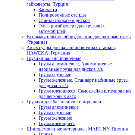
гайковерты, Турция
Запчасти
Полировочные стенды
Станки прокатки дисков
Электрогайковерт для грузовых
автомобилей
Вспомагательное оборудование для шиномонтажа
(Украина)
Аксессуары для балансировочных станков,
HAWEKA, Германия
Грузики балансировочные
Грузы алюминевые, Алюминиевые
набивные грузы для дисков л/а
Грузы грузовые
Грузы железные, Cтандарт набивные грузы
для дисков л/а
Грузы клеющиеся, Самоклейка штампованая
для легковых авто
Грузики для балансировки Френкен
Грузы алюминевые
Грузы грузовые
Грузы железные
Грузы клеющиеся
Шиноремонтные материалы, MARUNY, Япония
Грибки