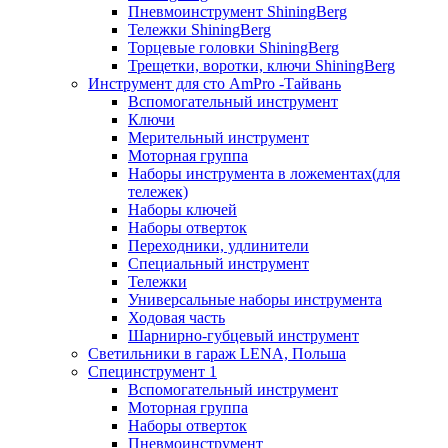
Пневмоинструмент ShiningBerg
Тележки ShiningBerg
Торцевые головки ShiningBerg
Трещетки, воротки, ключи ShiningBerg
Инструмент для сто AmPro -Тайвань
Вспомогательный инструмент
Ключи
Мерительный инструмент
Моторная группа
Наборы инструмента в ложементах(для
тележек)
Наборы ключей
Наборы отверток
Переходники, удлинители
Специальный инструмент
Тележки
Универсальные наборы инструмента
Ходовая часть
Шарнирно-губцевый инструмент
Светильники в гараж LENA, Польша
Специнструмент 1
Вспомогательный инструмент
Моторная группа
Наборы отверток
Пневмоинструмент