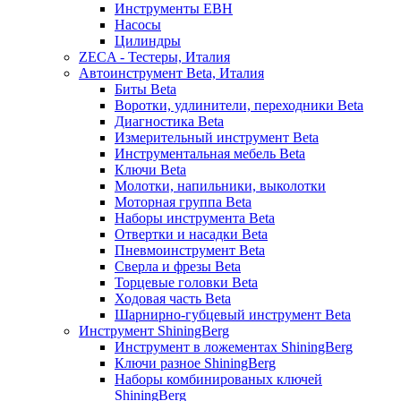
Инструменты EBH
Насосы
Цилиндры
ZECA - Тестеры, Италия
Автоинструмент Beta, Италия
Биты Beta
Воротки, удлинители, переходники Beta
Диагностика Beta
Измерительный инструмент Beta
Инструментальная мебель Beta
Ключи Beta
Молотки, напильники, выколотки
Моторная группа Beta
Наборы инструмента Beta
Отвертки и насадки Beta
Пневмоинструмент Beta
Сверла и фрезы Beta
Торцевые головки Beta
Ходовая часть Beta
Шарнирно-губцевый инструмент Beta
Инструмент ShiningBerg
Инструмент в ложементах ShiningBerg
Ключи разное ShiningBerg
Наборы комбинированых ключей
ShiningBerg