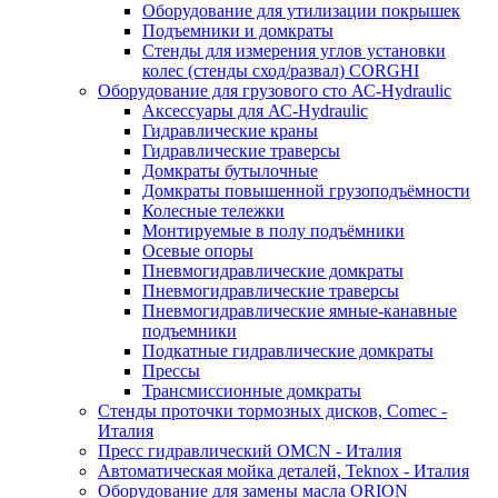
Оборудование для утилизации покрышек
Подъемники и домкраты
Стенды для измерения углов установки
колес (стенды сход/развал) CORGHI
Оборудование для грузового сто АС-Hydraulic
Аксессуары для АС-Hydraulic
Гидравлические краны
Гидравлические траверсы
Домкраты бутылочные
Домкраты повышенной грузоподъёмности
Колесные тележки
Монтируемые в полу подъёмники
Осевые опоры
Пневмогидравлические домкраты
Пневмогидравлические траверсы
Пневмогидравлические ямные-канавные
подъемники
Подкатные гидравлические домкраты
Прессы
Трансмиссионные домкраты
Стенды проточки тормозных дисков, Comec -
Италия
Пресс гидравлический OMCN - Италия
Автоматическая мойка деталей, Teknox - Италия
Оборудование для замены масла ORION