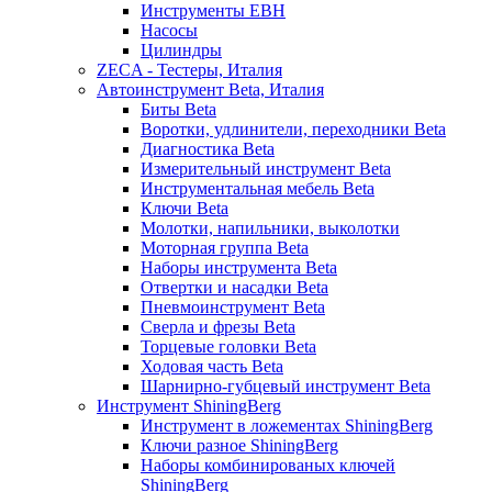
Инструменты EBH
Насосы
Цилиндры
ZECA - Тестеры, Италия
Автоинструмент Beta, Италия
Биты Beta
Воротки, удлинители, переходники Beta
Диагностика Beta
Измерительный инструмент Beta
Инструментальная мебель Beta
Ключи Beta
Молотки, напильники, выколотки
Моторная группа Beta
Наборы инструмента Beta
Отвертки и насадки Beta
Пневмоинструмент Beta
Сверла и фрезы Beta
Торцевые головки Beta
Ходовая часть Beta
Шарнирно-губцевый инструмент Beta
Инструмент ShiningBerg
Инструмент в ложементах ShiningBerg
Ключи разное ShiningBerg
Наборы комбинированых ключей
ShiningBerg