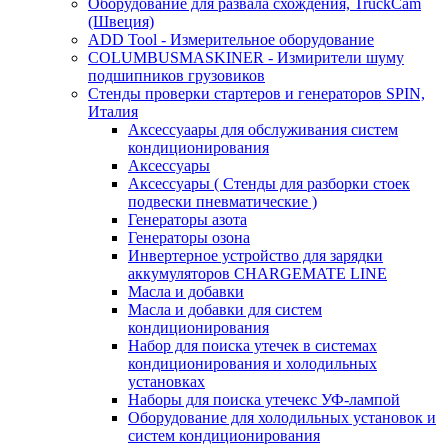
Оборудование для развала схождения, TruckCam
(Швеция)
ADD Tool - Измерительное оборудование
COLUMBUSMASKINER - Измирители шуму
подшипников грузовиков
Стенды проверки стартеров и генераторов SPIN,
Италия
Аксессуаары для обслуживания систем
кондиционирования
Аксессуары
Аксессуары ( Стенды для разборки стоек
подвески пневматические )
Генераторы азота
Генераторы озона
Инвертерное устройство для зарядки
аккумуляторов CHARGEMATE LINE
Масла и добавки
Масла и добавки для систем
кондиционирования
Набор для поиска утечек в системах
кондиционирования и холодильных
установках
Наборы для поиска утечекс УФ-лампой
Оборудование для холодильных установок и
систем кондиционирования