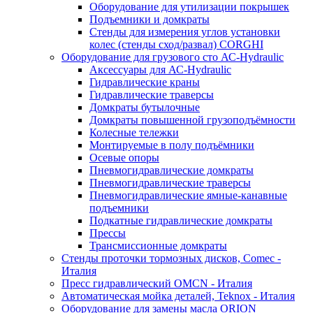
Оборудование для утилизации покрышек
Подъемники и домкраты
Стенды для измерения углов установки
колес (стенды сход/развал) CORGHI
Оборудование для грузового сто АС-Hydraulic
Аксессуары для АС-Hydraulic
Гидравлические краны
Гидравлические траверсы
Домкраты бутылочные
Домкраты повышенной грузоподъёмности
Колесные тележки
Монтируемые в полу подъёмники
Осевые опоры
Пневмогидравлические домкраты
Пневмогидравлические траверсы
Пневмогидравлические ямные-канавные
подъемники
Подкатные гидравлические домкраты
Прессы
Трансмиссионные домкраты
Стенды проточки тормозных дисков, Comec -
Италия
Пресс гидравлический OMCN - Италия
Автоматическая мойка деталей, Teknox - Италия
Оборудование для замены масла ORION