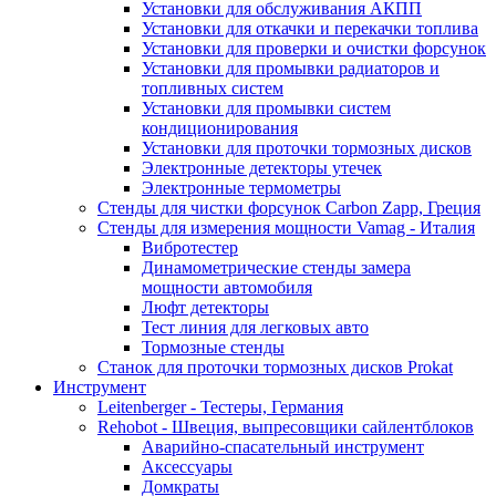
Установки для обслуживания АКПП
Установки для откачки и перекачки топлива
Установки для проверки и очистки форсунок
Установки для промывки радиаторов и
топливных систем
Установки для промывки систем
кондиционирования
Установки для проточки тормозных дисков
Электронные детекторы утечек
Электронные термометры
Стенды для чистки форсунок Carbon Zapp, Греция
Стенды для измерения мощности Vamag - Италия
Вибротестер
Динамометрические стенды замера
мощности автомобиля
Люфт детекторы
Тест линия для легковых авто
Тормозные стенды
Станок для проточки тормозных дисков Prokat
Инструмент
Leitenberger - Тестеры, Германия
Rehobot - Швеция, выпресовщики сайлентблоков
Аварийно-спасательный инструмент
Аксессуары
Домкраты