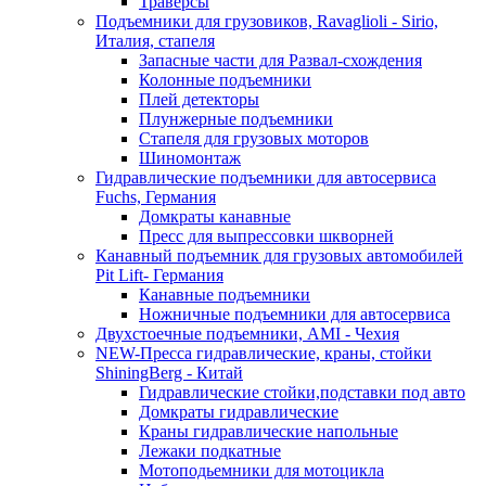
Траверсы
Подъемники для грузовиков, Ravaglioli - Sirio,
Италия, стапеля
Запасные части для Развал-схождения
Колонные подъемники
Плей детекторы
Плунжерные подъемники
Стапеля для грузовых моторов
Шиномонтаж
Гидравлические подъемники для автосервиса
Fuchs, Германия
Домкраты канавные
Пресс для выпрессовки шкворней
Канавный подъемник для грузовых автомобилей
Pit Lift- Германия
Канавные подъемники
Ножничные подъемники для автосервиса
Двухстоечные подъемники, АМІ - Чехия
NEW-Пресса гидравлические, краны, стойки
ShiningBerg - Китай
Гидравлические стойки,подставки под авто
Домкраты гидравлические
Краны гидравлические напольные
Лежаки подкатные
Мотоподьемники для мотоцикла