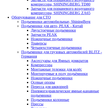
компрессора, SHININGBERG TD80
Запчасти для поршневого воздушного
компрессора, SHININGBERG ZA65
Оборудование для СТО
Подъемники автомобильные, ShiningBerg
Подъемники для авто, PEAK - Китай
Двухстоечные подъемники
Запчасти PEAK
Ножничные подъемники
Траверсы
Четырехстоечные подъемники
Подъемники для грузовых автомобилей BLITZ -
Германия
Аксессуары для Ямных домкратов
Компрессора
Монтажные тележки для колёс
Монтируемые в полу подъёмники
Ножничные подъемники
Осевые опоры
Пересса для шкворней
Пневмогидравлические ямные-канавные
подъемники
Подъемники колонные
Прессы