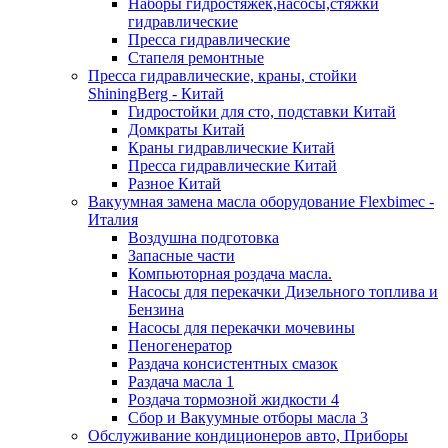
Наборы гидростяжек,насосы,стяжки
гидравлические
Пресса гидравлические
Стапеля ремонтные
Пресса гидравлические, краны, стойки
ShiningBerg - Китай
Гидростойки для сто, подставки Китай
Домкраты Китай
Краны гидравлические Китай
Пресса гидравлические Китай
Разное Китай
Вакуумная замена масла оборудование Flexbimeс -
Италия
Воздушна подготовка
Запасные части
Компьюторная роздача масла.
Насосы для перекачки Дизельного топлива и
Бензина
Насосы для перекачки мочевины
Пеногенератор
Раздача консистентных смазок
Раздача масла 1
Роздача тормозной жидкости 4
Сбор и Вакуумные отборы масла 3
Обслуживание кондиционеров авто, Приборы