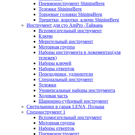
Пневмоинструмент ShiningBerg
Тележки ShiningBerg
Торцевые головки ShiningBerg
Трещетки, воротки, ключи ShiningBerg
Инструмент для сто AmPro -Тайвань
Вспомогательный инструмент
Ключи
Мерительный инструмент
Моторная группа
Наборы инструмента в ложементах(для
тележек)
Наборы ключей
Наборы отверток
Переходники, удлинители
Специальный инструмент
Тележки
Универсальные наборы инструмента
Ходовая часть
Шарнирно-губцевый инструмент
Светильники в гараж LENA, Польша
Специнструмент 1
Вспомогательный инструмент
Моторная группа
Наборы отверток
Пневмоинструмент