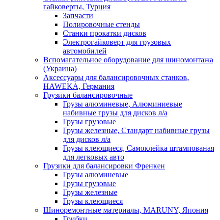
гайковерты, Турция
Запчасти
Полировочные стенды
Станки прокатки дисков
Электрогайковерт для грузовых
автомобилей
Вспомагательное оборудование для шиномонтажа
(Украина)
Аксессуары для балансировочных станков,
HAWEKA, Германия
Грузики балансировочные
Грузы алюминевые, Алюминиевые
набивные грузы для дисков л/а
Грузы грузовые
Грузы железные, Cтандарт набивные грузы
для дисков л/а
Грузы клеющиеся, Самоклейка штампованая
для легковых авто
Грузики для балансировки Френкен
Грузы алюминевые
Грузы грузовые
Грузы железные
Грузы клеющиеся
Шиноремонтные материалы, MARUNY, Япония
Грибки