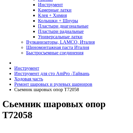
Инструмент
Камерные латки
Клея + Химия
Колышки + Шнуры
Пластыри диагональные
Пластыри радиальные
Универсальные латки
Вулканизаторы, LAMCO, Италия
Шиномонтажная паста Италия
Быстросъемные соединения
Инструмент
Инструмент для сто AmPro -Тайвань
Ходовая часть
Ремонт шаровых и рулевых шарниров
Сьемник шаровых опор T72058
Сьемник шаровых опор
T72058