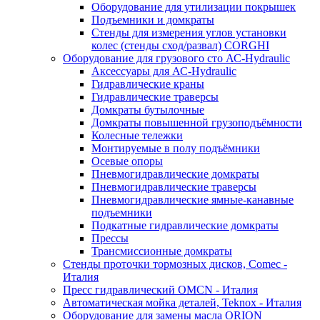
Оборудование для утилизации покрышек
Подъемники и домкраты
Стенды для измерения углов установки
колес (стенды сход/развал) CORGHI
Оборудование для грузового сто АС-Hydraulic
Аксессуары для АС-Hydraulic
Гидравлические краны
Гидравлические траверсы
Домкраты бутылочные
Домкраты повышенной грузоподъёмности
Колесные тележки
Монтируемые в полу подъёмники
Осевые опоры
Пневмогидравлические домкраты
Пневмогидравлические траверсы
Пневмогидравлические ямные-канавные
подъемники
Подкатные гидравлические домкраты
Прессы
Трансмиссионные домкраты
Стенды проточки тормозных дисков, Comec -
Италия
Пресс гидравлический OMCN - Италия
Автоматическая мойка деталей, Teknox - Италия
Оборудование для замены масла ORION