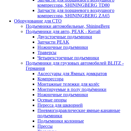
компрессора, SHININGBERG TD80
Запчасти для поршневого воздушного
компрессора, SHININGBERG ZA65
Оборудование для СТО
Подъемники автомобильные, ShiningBerg
Подъемники для авто, PEAK - Китай
Двухстоечные подъемники
Запчасти PEAK
Ножничные подъемники
Траверсы
Четырехстоечные подъемники
Подъемники для грузовых автомобилей BLITZ -
Германия
Аксессуары для Ямных домкратов
Компрессора
Монтажные тележки для колёс
Монтируемые в полу подъёмники
Ножничные подъемники
Осевые опоры
Пересса для шкворней
Пневмогидравлические ямные-канавные
подъемники
Подъемники колонные
Прессы