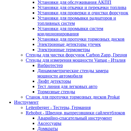
Установки для обслуживания АКПП
Установки для откачки и перекачки топлива
Установки для проверки и очистки форсунок
Установки для промывки радиаторов и
топливных систем
Установки для промывки систем
кондиционирования
Установки для проточки тормозных дисков
Электронные детекторы утечек
Электронные термометры
Стенды для чистки форсунок Carbon Zapp, Греция
Стенды для измерения мощности Vamag - Италия
Вибротестер
Динамометрические стенды замера
мощности автомобиля
Люфт детекторы
Тест линия для легковых авто
Тормозные стенды
Станок для проточки тормозных дисков Prokat
Инструмент
Leitenberger - Тестеры, Германия
Rehobot - Швеция, выпресовщики сайлентблоков
Аварийно-спасательный инструмент
Аксессуары
Домкраты