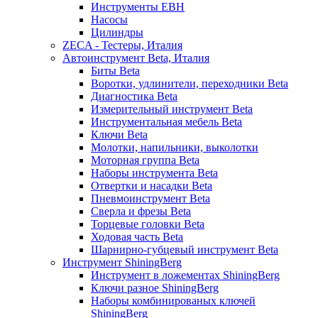
Инструменты EBH
Насосы
Цилиндры
ZECA - Тестеры, Италия
Автоинструмент Beta, Италия
Биты Beta
Воротки, удлинители, переходники Beta
Диагностика Beta
Измерительный инструмент Beta
Инструментальная мебель Beta
Ключи Beta
Молотки, напильники, выколотки
Моторная группа Beta
Наборы инструмента Beta
Отвертки и насадки Beta
Пневмоинструмент Beta
Сверла и фрезы Beta
Торцевые головки Beta
Ходовая часть Beta
Шарнирно-губцевый инструмент Beta
Инструмент ShiningBerg
Инструмент в ложементах ShiningBerg
Ключи разное ShiningBerg
Наборы комбинированых ключей
ShiningBerg