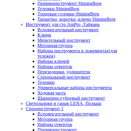
Пневмоинструмент ShiningBerg
Тележки ShiningBerg
Торцевые головки ShiningBerg
Трещетки, воротки, ключи ShiningBerg
Инструмент для сто AmPro -Тайвань
Вспомогательный инструмент
Ключи
Мерительный инструмент
Моторная группа
Наборы инструмента в ложементах(для
тележек)
Наборы ключей
Наборы отверток
Переходники, удлинители
Специальный инструмент
Тележки
Универсальные наборы инструмента
Ходовая часть
Шарнирно-губцевый инструмент
Светильники в гараж LENA, Польша
Специнструмент 1
Вспомогательный инструмент
Моторная группа
Наборы отверток
Пневмоинструмент