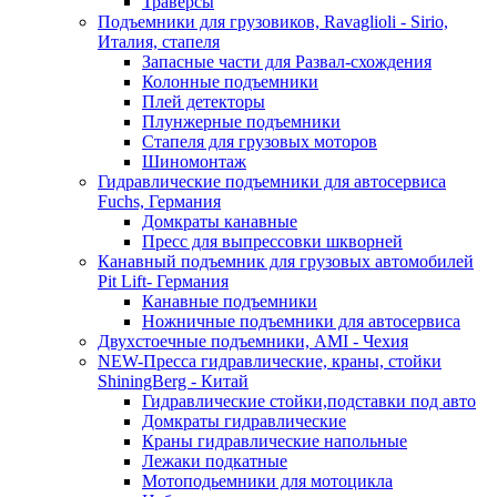
Траверсы
Подъемники для грузовиков, Ravaglioli - Sirio,
Италия, стапеля
Запасные части для Развал-схождения
Колонные подъемники
Плей детекторы
Плунжерные подъемники
Стапеля для грузовых моторов
Шиномонтаж
Гидравлические подъемники для автосервиса
Fuchs, Германия
Домкраты канавные
Пресс для выпрессовки шкворней
Канавный подъемник для грузовых автомобилей
Pit Lift- Германия
Канавные подъемники
Ножничные подъемники для автосервиса
Двухстоечные подъемники, АМІ - Чехия
NEW-Пресса гидравлические, краны, стойки
ShiningBerg - Китай
Гидравлические стойки,подставки под авто
Домкраты гидравлические
Краны гидравлические напольные
Лежаки подкатные
Мотоподьемники для мотоцикла