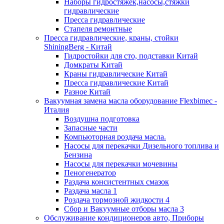
Наборы гидростяжек,насосы,стяжки
гидравлические
Пресса гидравлические
Стапеля ремонтные
Пресса гидравлические, краны, стойки
ShiningBerg - Китай
Гидростойки для сто, подставки Китай
Домкраты Китай
Краны гидравлические Китай
Пресса гидравлические Китай
Разное Китай
Вакуумная замена масла оборудование Flexbimeс -
Италия
Воздушна подготовка
Запасные части
Компьюторная роздача масла.
Насосы для перекачки Дизельного топлива и
Бензина
Насосы для перекачки мочевины
Пеногенератор
Раздача консистентных смазок
Раздача масла 1
Роздача тормозной жидкости 4
Сбор и Вакуумные отборы масла 3
Обслуживание кондиционеров авто, Приборы