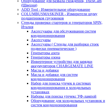
Оборудование для развала схождения, TruckCam
(Швеция)
ADD Tool - Измерительное оборудование
COLUMBUSMASKINER - Измирители шуму
подшипников грузовиков
Стенды проверки стартеров и генераторов SPIN,
Италия
Аксессуаары для обслуживания систем
кондиционирования
Аксессуары
Аксессуары ( Стенды для разборки стоек
подвески пневматические )
Генераторы азота
Генераторы озона
Инвертерное устройство для зарядки
аккумуляторов CHARGEMATE LINE
Масла и добавки
Масла и добавки для систем
кондиционирования
Набор для поиска утечек в системах
кондиционирования и холодильных
установках
Наборы для поиска утечекс УФ-лампой
Оборудование для холодильных установок и
систем кондиционирования