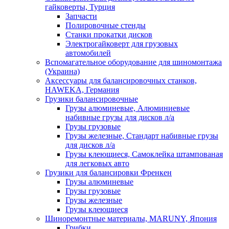
гайковерты, Турция
Запчасти
Полировочные стенды
Станки прокатки дисков
Электрогайковерт для грузовых
автомобилей
Вспомагательное оборудование для шиномонтажа
(Украина)
Аксессуары для балансировочных станков,
HAWEKA, Германия
Грузики балансировочные
Грузы алюминевые, Алюминиевые
набивные грузы для дисков л/а
Грузы грузовые
Грузы железные, Cтандарт набивные грузы
для дисков л/а
Грузы клеющиеся, Самоклейка штампованая
для легковых авто
Грузики для балансировки Френкен
Грузы алюминевые
Грузы грузовые
Грузы железные
Грузы клеющиеся
Шиноремонтные материалы, MARUNY, Япония
Грибки