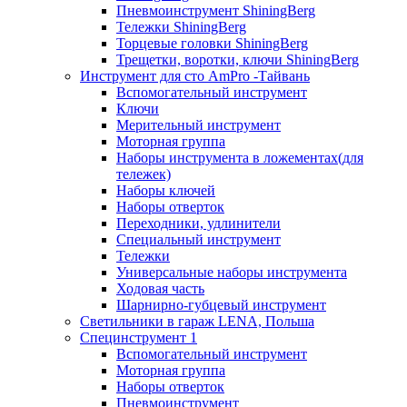
Пневмоинструмент ShiningBerg
Тележки ShiningBerg
Торцевые головки ShiningBerg
Трещетки, воротки, ключи ShiningBerg
Инструмент для сто AmPro -Тайвань
Вспомогательный инструмент
Ключи
Мерительный инструмент
Моторная группа
Наборы инструмента в ложементах(для
тележек)
Наборы ключей
Наборы отверток
Переходники, удлинители
Специальный инструмент
Тележки
Универсальные наборы инструмента
Ходовая часть
Шарнирно-губцевый инструмент
Светильники в гараж LENA, Польша
Специнструмент 1
Вспомогательный инструмент
Моторная группа
Наборы отверток
Пневмоинструмент