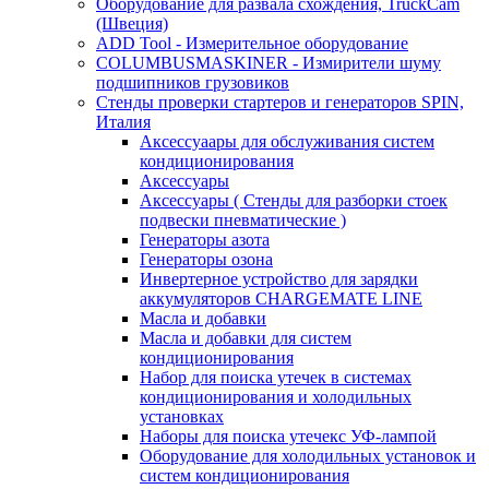
Оборудование для развала схождения, TruckCam
(Швеция)
ADD Tool - Измерительное оборудование
COLUMBUSMASKINER - Измирители шуму
подшипников грузовиков
Стенды проверки стартеров и генераторов SPIN,
Италия
Аксессуаары для обслуживания систем
кондиционирования
Аксессуары
Аксессуары ( Стенды для разборки стоек
подвески пневматические )
Генераторы азота
Генераторы озона
Инвертерное устройство для зарядки
аккумуляторов CHARGEMATE LINE
Масла и добавки
Масла и добавки для систем
кондиционирования
Набор для поиска утечек в системах
кондиционирования и холодильных
установках
Наборы для поиска утечекс УФ-лампой
Оборудование для холодильных установок и
систем кондиционирования