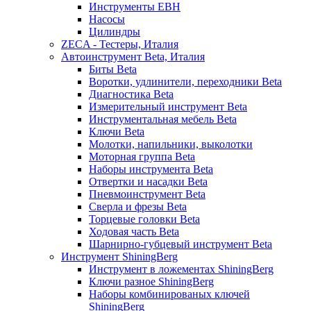
Инструменты EBH
Насосы
Цилиндры
ZECA - Тестеры, Италия
Автоинструмент Beta, Италия
Биты Beta
Воротки, удлинители, переходники Beta
Диагностика Beta
Измерительный инструмент Beta
Инструментальная мебель Beta
Ключи Beta
Молотки, напильники, выколотки
Моторная группа Beta
Наборы инструмента Beta
Отвертки и насадки Beta
Пневмоинструмент Beta
Сверла и фрезы Beta
Торцевые головки Beta
Ходовая часть Beta
Шарнирно-губцевый инструмент Beta
Инструмент ShiningBerg
Инструмент в ложементах ShiningBerg
Ключи разное ShiningBerg
Наборы комбинированых ключей
ShiningBerg