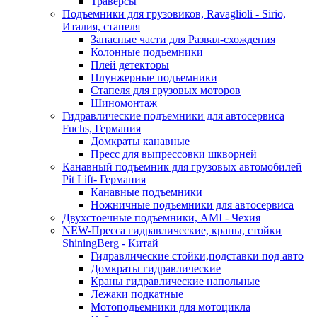
Траверсы
Подъемники для грузовиков, Ravaglioli - Sirio,
Италия, стапеля
Запасные части для Развал-схождения
Колонные подъемники
Плей детекторы
Плунжерные подъемники
Стапеля для грузовых моторов
Шиномонтаж
Гидравлические подъемники для автосервиса
Fuchs, Германия
Домкраты канавные
Пресс для выпрессовки шкворней
Канавный подъемник для грузовых автомобилей
Pit Lift- Германия
Канавные подъемники
Ножничные подъемники для автосервиса
Двухстоечные подъемники, АМІ - Чехия
NEW-Пресса гидравлические, краны, стойки
ShiningBerg - Китай
Гидравлические стойки,подставки под авто
Домкраты гидравлические
Краны гидравлические напольные
Лежаки подкатные
Мотоподьемники для мотоцикла