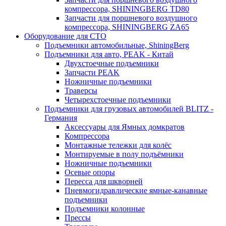
компрессора, SHININGBERG TD80
Запчасти для поршневого воздушного
компрессора, SHININGBERG ZA65
Оборудование для СТО
Подъемники автомобильные, ShiningBerg
Подъемники для авто, PEAK - Китай
Двухстоечные подъемники
Запчасти PEAK
Ножничные подъемники
Траверсы
Четырехстоечные подъемники
Подъемники для грузовых автомобилей BLITZ -
Германия
Аксессуары для Ямных домкратов
Компрессора
Монтажные тележки для колёс
Монтируемые в полу подъёмники
Ножничные подъемники
Осевые опоры
Пересса для шкворней
Пневмогидравлические ямные-канавные
подъемники
Подъемники колонные
Прессы