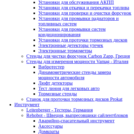
Установки для обслуживания АКПП
Установки для откачки и перекачки топлива
Установки для проверки и очистки форсунок
Установки для промывки радиаторов и
топливных систем
Установки для промывки систем
кондиционирования
Установки для проточки тормозных дисков
Электронные детекторы утечек
Электронные термометры
Стенды для чистки форсунок Carbon Zapp, Греция
Стенды для измерения мощности Vamag - Италия
Вибротестер
Динамометрические стенды замера
мощности автомобиля
Люфт детекторы
Тест линия для легковых авто
Тормозные стенды
Станок для проточки тормозных дисков Prokat
Инструмент
Leitenberger - Тестеры, Германия
Rehobot - Швеция, выпресовщики сайлентблоков
Аварийно-спасательный инструмент
Аксессуары
Домкраты