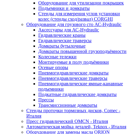
Оборудование для утилизации покрышек
Подъемники и домкраты
Стенды для измерения углов установки
колес (стенды сход/развал) CORGHI
Оборудование для грузового сто АС-Hydraulic
Аксессуары для АС-Hydraulic
Гидравлические краны
Гидравлические траверсы
Домкраты бутылочные
Домкраты повышенной грузоподъёмности
Колесные тележки
Монтируемые в полу подъёмники
Осевые опоры
Пневмогидравлические домкраты
Пневмогидравлические траверсы
Пневмогидравлические ямные-канавные
подъемники
Подкатные гидравлические домкраты
Прессы
Трансмиссионные домкраты
Стенды проточки тормозных дисков, Comec -
Италия
Пресс гидравлический OMCN - Италия
Автоматическая мойка деталей, Teknox - Италия
Оборудование для замены масла ORION