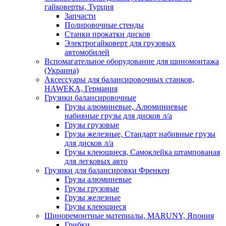
гайковерты, Турция
Запчасти
Полировочные стенды
Станки прокатки дисков
Электрогайковерт для грузовых
автомобилей
Вспомагательное оборудование для шиномонтажа
(Украина)
Аксессуары для балансировочных станков,
HAWEKA, Германия
Грузики балансировочные
Грузы алюминевые, Алюминиевые
набивные грузы для дисков л/а
Грузы грузовые
Грузы железные, Cтандарт набивные грузы
для дисков л/а
Грузы клеющиеся, Самоклейка штампованая
для легковых авто
Грузики для балансировки Френкен
Грузы алюминевые
Грузы грузовые
Грузы железные
Грузы клеющиеся
Шиноремонтные материалы, MARUNY, Япония
Грибки