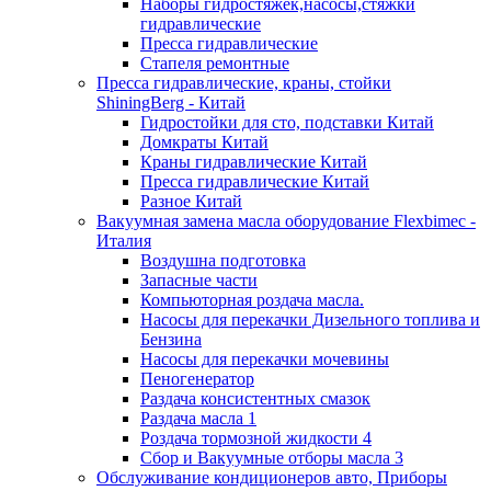
Наборы гидростяжек,насосы,стяжки
гидравлические
Пресса гидравлические
Стапеля ремонтные
Пресса гидравлические, краны, стойки
ShiningBerg - Китай
Гидростойки для сто, подставки Китай
Домкраты Китай
Краны гидравлические Китай
Пресса гидравлические Китай
Разное Китай
Вакуумная замена масла оборудование Flexbimeс -
Италия
Воздушна подготовка
Запасные части
Компьюторная роздача масла.
Насосы для перекачки Дизельного топлива и
Бензина
Насосы для перекачки мочевины
Пеногенератор
Раздача консистентных смазок
Раздача масла 1
Роздача тормозной жидкости 4
Сбор и Вакуумные отборы масла 3
Обслуживание кондиционеров авто, Приборы