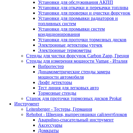
Установки для обслуживания АКПП
Установки для откачки и перекачки топлива
Установки для проверки и очистки форсунок
Установки для промывки радиаторов и
топливных систем
Установки для промывки систем
кондиционирования
Установки для проточки тормозных дисков
Электронные детекторы утечек
Электронные термометры
Стенды для чистки форсунок Carbon Zapp, Греция
Стенды для измерения мощности Vamag - Италия
Вибротестер
Динамометрические стенды замера
мощности автомобиля
Люфт детекторы
Тест линия для легковых авто
Тормозные стенды
Станок для проточки тормозных дисков Prokat
Инструмент
Leitenberger - Тестеры, Германия
Rehobot - Швеция, выпресовщики сайлентблоков
Аварийно-спасательный инструмент
Аксессуары
Домкраты