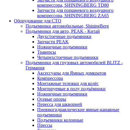
компрессора, SHININGBERG TD80
Запчасти для поршневого воздушного
компрессора, SHININGBERG ZA65
Оборудование для СТО
Подъемники автомобильные, ShiningBerg
Подъемники для авто, PEAK - Китай
Двухстоечные подъемники
Запчасти PEAK
Ножничные подъемники
Траверсы
Четырехстоечные подъемники
Подъемники для грузовых автомобилей BLITZ -
Германия
Аксессуары для Ямных домкратов
Компрессора
Монтажные тележки для колёс
Монтируемые в полу подъёмники
Ножничные подъемники
Осевые опоры
Пересса для шкворней
Пневмогидравлические ямные-канавные
подъемники
Подъемники колонные
Прессы