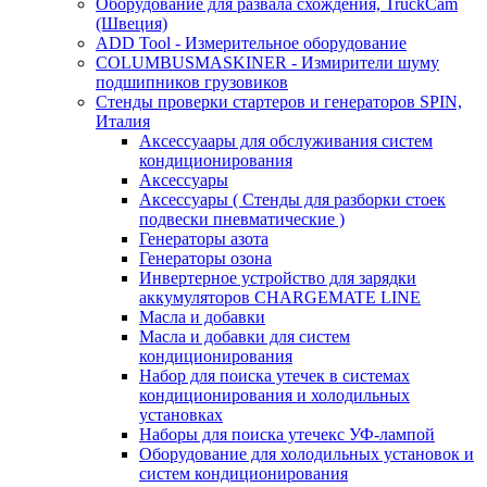
Оборудование для развала схождения, TruckCam
(Швеция)
ADD Tool - Измерительное оборудование
COLUMBUSMASKINER - Измирители шуму
подшипников грузовиков
Стенды проверки стартеров и генераторов SPIN,
Италия
Аксессуаары для обслуживания систем
кондиционирования
Аксессуары
Аксессуары ( Стенды для разборки стоек
подвески пневматические )
Генераторы азота
Генераторы озона
Инвертерное устройство для зарядки
аккумуляторов CHARGEMATE LINE
Масла и добавки
Масла и добавки для систем
кондиционирования
Набор для поиска утечек в системах
кондиционирования и холодильных
установках
Наборы для поиска утечекс УФ-лампой
Оборудование для холодильных установок и
систем кондиционирования