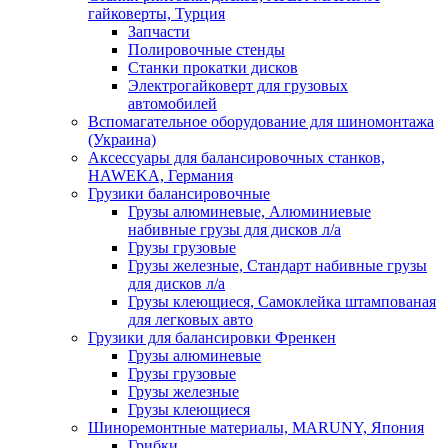
гайковерты, Турция
Запчасти
Полировочные стенды
Станки прокатки дисков
Электрогайковерт для грузовых
автомобилей
Вспомагательное оборудование для шиномонтажа
(Украина)
Аксессуары для балансировочных станков,
HAWEKA, Германия
Грузики балансировочные
Грузы алюминевые, Алюминиевые
набивные грузы для дисков л/а
Грузы грузовые
Грузы железные, Cтандарт набивные грузы
для дисков л/а
Грузы клеющиеся, Самоклейка штампованая
для легковых авто
Грузики для балансировки Френкен
Грузы алюминевые
Грузы грузовые
Грузы железные
Грузы клеющиеся
Шиноремонтные материалы, MARUNY, Япония
Грибки