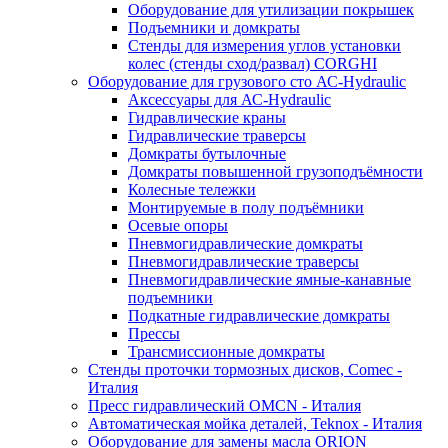
Оборудование для утилизации покрышек
Подъемники и домкраты
Стенды для измерения углов установки
колес (стенды сход/развал) CORGHI
Оборудование для грузового сто АС-Hydraulic
Аксессуары для АС-Hydraulic
Гидравлические краны
Гидравлические траверсы
Домкраты бутылочные
Домкраты повышенной грузоподъёмности
Колесные тележки
Монтируемые в полу подъёмники
Осевые опоры
Пневмогидравлические домкраты
Пневмогидравлические траверсы
Пневмогидравлические ямные-канавные
подъемники
Подкатные гидравлические домкраты
Прессы
Трансмиссионные домкраты
Стенды проточки тормозных дисков, Comec -
Италия
Пресс гидравлический OMCN - Италия
Автоматическая мойка деталей, Teknox - Италия
Оборудование для замены масла ORION