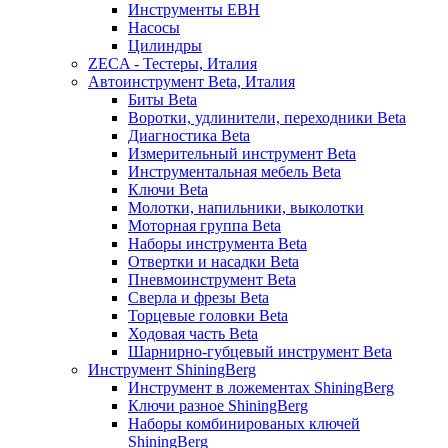
Инструменты EBH
Насосы
Цилиндры
ZECA - Тестеры, Италия
Автоинструмент Beta, Италия
Биты Beta
Воротки, удлинители, переходники Beta
Диагностика Beta
Измерительный инструмент Beta
Инструментальная мебель Beta
Ключи Beta
Молотки, напильники, выколотки
Моторная группа Beta
Наборы инструмента Beta
Отвертки и насадки Beta
Пневмоинструмент Beta
Сверла и фрезы Beta
Торцевые головки Beta
Ходовая часть Beta
Шарнирно-губцевый инструмент Beta
Инструмент ShiningBerg
Инструмент в ложементах ShiningBerg
Ключи разное ShiningBerg
Наборы комбинированых ключей
ShiningBerg