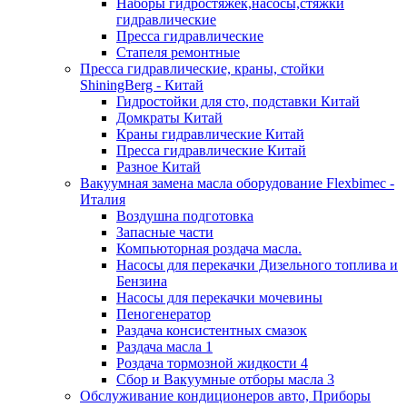
Наборы гидростяжек,насосы,стяжки
гидравлические
Пресса гидравлические
Стапеля ремонтные
Пресса гидравлические, краны, стойки
ShiningBerg - Китай
Гидростойки для сто, подставки Китай
Домкраты Китай
Краны гидравлические Китай
Пресса гидравлические Китай
Разное Китай
Вакуумная замена масла оборудование Flexbimeс -
Италия
Воздушна подготовка
Запасные части
Компьюторная роздача масла.
Насосы для перекачки Дизельного топлива и
Бензина
Насосы для перекачки мочевины
Пеногенератор
Раздача консистентных смазок
Раздача масла 1
Роздача тормозной жидкости 4
Сбор и Вакуумные отборы масла 3
Обслуживание кондиционеров авто, Приборы