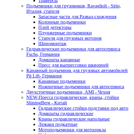
Траверсы
Подъемники для грузовиков, Ravaglioli - Sirio,
Италия, стапеля
Запасные части для Развал-схождения
Колонные подъемники
Плей детекторы
Плунжерные подъемники
Стапеля для грузовых моторов
Шиномонтаж
Гидравлические подъемники для автосервиса
Fuchs, Германия
Домкраты канавные
Пресс для выпрессовки шкворней
Канавный подъемник для грузовых автомобилей
Pit Lift- Германия
Канавные подъемники
Ножничные подъемники для автосервиса
Двухстоечные подъемники, АМІ - Чехия
NEW-Пресса гидравлические, краны, стойки
ShiningBerg - Китай
Гидравлические стойки,подставки под авто
Домкраты гидравлические
Краны гидравлические напольные
Лежаки подкатные
Мотоподьемники для мотоцикла