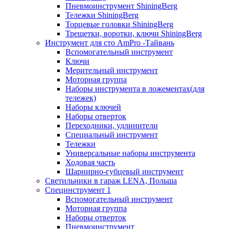
Пневмоинструмент ShiningBerg
Тележки ShiningBerg
Торцевые головки ShiningBerg
Трещетки, воротки, ключи ShiningBerg
Инструмент для сто AmPro -Тайвань
Вспомогательный инструмент
Ключи
Мерительный инструмент
Моторная группа
Наборы инструмента в ложементах(для
тележек)
Наборы ключей
Наборы отверток
Переходники, удлинители
Специальный инструмент
Тележки
Универсальные наборы инструмента
Ходовая часть
Шарнирно-губцевый инструмент
Светильники в гараж LENA, Польша
Специнструмент 1
Вспомогательный инструмент
Моторная группа
Наборы отверток
Пневмоинструмент