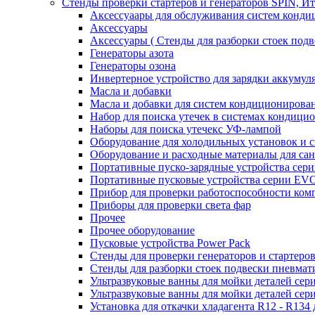
Стенды проверки стартеров и генераторов SPIN, И
Аксессуаары для обслуживания систем конд
Аксессуары
Аксессуары ( Стенды для разборки стоек подв
Генераторы азота
Генераторы озона
Инвертерное устройство для зарядки акку
Масла и добавки
Масла и добавки для систем кондиционирова
Набор для поиска утечек в системах кондици
Наборы для поиска утечекс УФ-лампой
Оборудование для холодильных установок и 
Оборудование и расходные материалы для са
Портативные пуско-зарядные устройства се
Портативные пусковые устройства серии E
Прибор для проверки работоспособности ком
Приборы для проверки света фар
Прочее
Прочее оборудование
Пусковые устройства Power Pack
Стенды для проверки генераторов и стартеро
Стенды для разборки стоек подвески пневмат
Ультразвуковые ванны для мойки деталей с
Ультразвуковые ванны для мойки деталей с
Установка для откачки хладагента R12 - R134