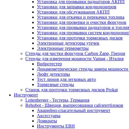
Установка для промывки радиаторов АКПП
Установки для заправки кондиционеров
Установки для обслуживания АКПП
Установки для откачки и перекачки топлива
Установки для проверки и очистки форсунок
Установки для промывки радиаторов и топли
Установки для промывки систем кондициони
Установки для проточки тормозных дисков
Электронные детекторы утечек
Электронные термометры
Стенды для чистки форсунок Carbon Zapp, Греция
Стенды для измерения мощности Vamag - Италия
Вибротестер
Динамометрические стенды замера мощности
Люфт детекторы
Тест линия для легковых авто
Тормозные стенды
Станок для проточки тормозных дисков Prokat
Инструмент
Leitenberger - Тестеры, Германия
Rehobot - Швеция, выпресовщики сайлентблоков
Аварийно-спасательный инструмент
Аксессуары
Домкраты
Инструменты EBH