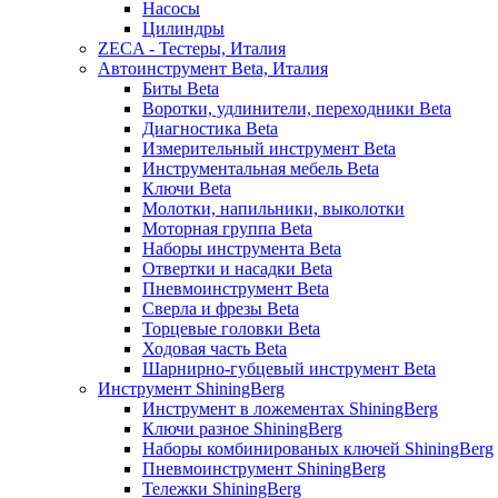
Насосы
Цилиндры
ZECA - Тестеры, Италия
Автоинструмент Beta, Италия
Биты Beta
Воротки, удлинители, переходники Beta
Диагностика Beta
Измерительный инструмент Beta
Инструментальная мебель Beta
Ключи Beta
Молотки, напильники, выколотки
Моторная группа Beta
Наборы инструмента Beta
Отвертки и насадки Beta
Пневмоинструмент Beta
Сверла и фрезы Beta
Торцевые головки Beta
Ходовая часть Beta
Шарнирно-губцевый инструмент Beta
Инструмент ShiningBerg
Инструмент в ложементах ShiningBerg
Ключи разное ShiningBerg
Наборы комбинированых ключей ShiningBerg
Пневмоинструмент ShiningBerg
Тележки ShiningBerg