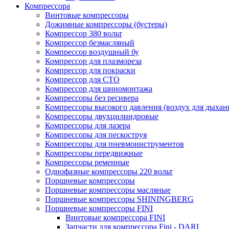
Компрессора
Винтовые компрессоры
Дожимные компрессоры (бустеры)
Компрессор 380 вольт
Компрессор безмасляный
Компрессор воздушный бу
Компрессор для плазмореза
Компрессор для покраски
Компрессор для СТО
Компрессор для шиномонтажа
Компрессоры без ресивера
Компрессоры высокого давления (воздух для дыхан
Компрессоры двухцилиндровые
Компрессоры для лазера
Компрессоры для пескоструя
Компрессоры для пневмоинструментов
Компрессоры передвижные
Компрессоры ременные
Однофазные компрессоры 220 вольт
Поршневые компрессоры
Поршневые компрессоры масляные
Поршневые компрессоры SHININGBERG
Поршневые компрессоры FINI
Винтовые компрессора FINI
Запчасти для компрессора Fini - DARI