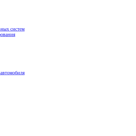
вных систем
рования
 автомобиля