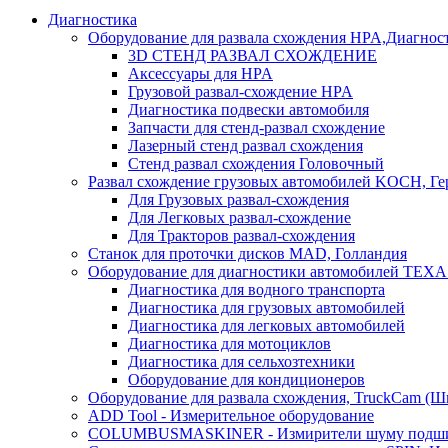
Диагностика
Оборудование для развала схождения HPA,Диагнос
3D СТЕНД РАЗВАЛ СХОЖДЕНИЕ
Аксессуары для HPA
Грузовой развал-схождение HPA
Диагностика подвески автомобиля
Запчасти для стенд-развал схождение
Лазерный стенд развал схождения
Стенд развал схождения Головочный
Развал схождение грузовых автомобилей KOCH, Г
Для Грузовых развал-схождения
Для Легковых развал-схождение
Для Тракторов развал-схождения
Станок для проточки дисков MAD, Голландия
Оборудование для диагностики автомобилей TEXA
Диагностика для водного транспорта
Диагностика для грузовых автомобилей
Диагностика для легковых автомобилей
Диагностика для мотоциклов
Диагностика для сельхозтехники
Оборудование для кондиционеров
Оборудование для развала схождения, TruckCam (Ш
ADD Tool - Измерительное оборудование
COLUMBUSMASKINER - Измирители шуму подшип