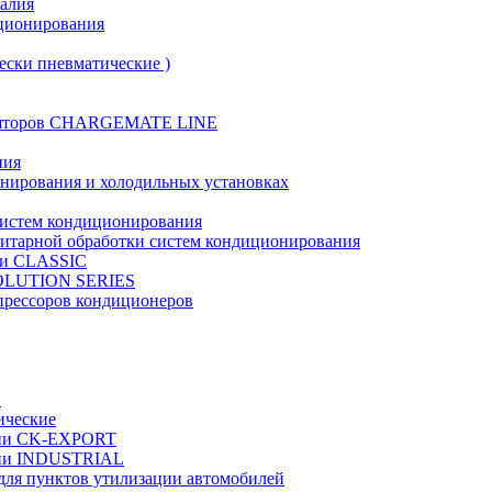
талия
иционирования
ески пневматические )
муляторов CHARGEMATE LINE
ния
онирования и холодильных установках
систем кондиционирования
нитарной обработки систем кондиционирования
рии CLASSIC
VOLUTION SERIES
прессоров кондиционеров
в
ические
ерии CK-EXPORT
ерии INDUSTRIAL
 для пунктов утилизации автомобилей