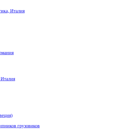
тика, Италия
ермания
 Италия
веция)
ников грузовиков