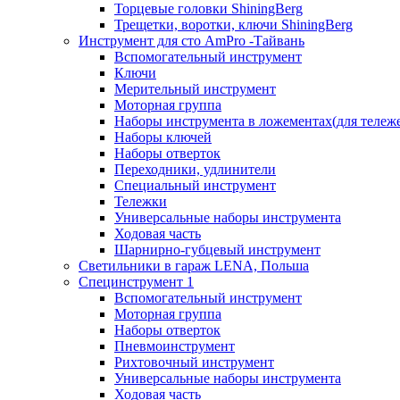
Торцевые головки ShiningBerg
Трещетки, воротки, ключи ShiningBerg
Инструмент для сто AmPro -Тайвань
Вспомогательный инструмент
Ключи
Мерительный инструмент
Моторная группа
Наборы инструмента в ложементах(для тележ
Наборы ключей
Наборы отверток
Переходники, удлинители
Специальный инструмент
Тележки
Универсальные наборы инструмента
Ходовая часть
Шарнирно-губцевый инструмент
Светильники в гараж LENA, Польша
Специнструмент 1
Вспомогательный инструмент
Моторная группа
Наборы отверток
Пневмоинструмент
Рихтовочный инструмент
Универсальные наборы инструмента
Ходовая часть