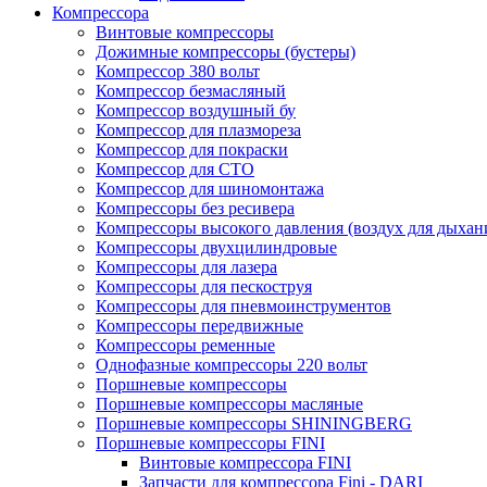
Компрессора
Винтовые компрессоры
Дожимные компрессоры (бустеры)
Компрессор 380 вольт
Компрессор безмасляный
Компрессор воздушный бу
Компрессор для плазмореза
Компрессор для покраски
Компрессор для СТО
Компрессор для шиномонтажа
Компрессоры без ресивера
Компрессоры высокого давления (воздух для дыхан
Компрессоры двухцилиндровые
Компрессоры для лазера
Компрессоры для пескоструя
Компрессоры для пневмоинструментов
Компрессоры передвижные
Компрессоры ременные
Однофазные компрессоры 220 вольт
Поршневые компрессоры
Поршневые компрессоры масляные
Поршневые компрессоры SHININGBERG
Поршневые компрессоры FINI
Винтовые компрессора FINI
Запчасти для компрессора Fini - DARI