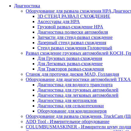
Диагностика
Оборудование для развала схождения HPA,Диагнос
3D СТЕНД РАЗВАЛ СХОЖДЕНИЕ
Аксессуары для HPA
Грузовой развал-схождение HPA
Диагностика подвески автомобиля
Запчасти для стенд-развал схождение
Лазерный стенд развал схождения
Стенд развал схождения Головочный
Развал схождение грузовых автомобилей KOCH, Г
Для Грузовых развал-схождения
Для Легковых развал-схождение
Для Тракторов развал-схождения
Станок для проточки дисков MAD, Голландия
Оборудование для диагностики автомобилей TEXA
Диагностика для водного транспорта
Диагностика для грузовых автомобилей
Диагностика для легковых автомобилей
Диагностика для мотоциклов
Диагностика для сельхозтехники
Оборудование для кондиционеров
Оборудование для развала схождения, TruckCam (Ш
ADD Tool - Измерительное оборудование
COLUMBUSMASKINER - Измирители шуму подшип