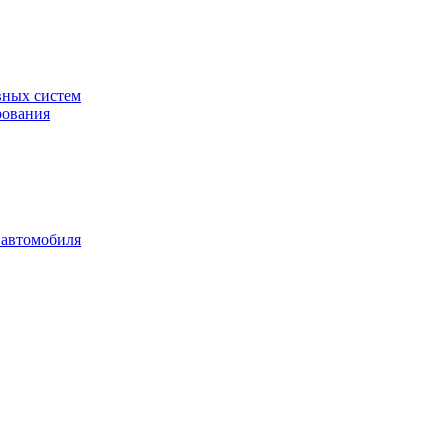
вных систем
рования
 автомобиля