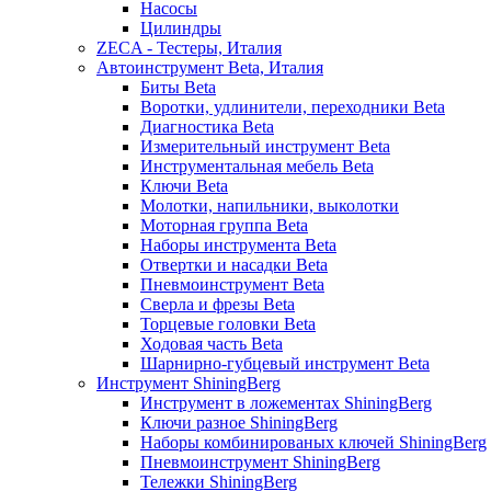
Насосы
Цилиндры
ZECA - Тестеры, Италия
Автоинструмент Beta, Италия
Биты Beta
Воротки, удлинители, переходники Beta
Диагностика Beta
Измерительный инструмент Beta
Инструментальная мебель Beta
Ключи Beta
Молотки, напильники, выколотки
Моторная группа Beta
Наборы инструмента Beta
Отвертки и насадки Beta
Пневмоинструмент Beta
Сверла и фрезы Beta
Торцевые головки Beta
Ходовая часть Beta
Шарнирно-губцевый инструмент Beta
Инструмент ShiningBerg
Инструмент в ложементах ShiningBerg
Ключи разное ShiningBerg
Наборы комбинированых ключей ShiningBerg
Пневмоинструмент ShiningBerg
Тележки ShiningBerg