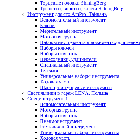
Торцевые головки ShiningBerg
Трещетки, воротки, ключи ShiningBerg
Инструмент для сто AmPro -Тайвань
Вспомогательный инструмент
Ключи
Мерительный инструмент
Моторная группа
Наборы инструмента в ложементах(для тележ
Наборы ключей
Наборы отверток
Переходники, удлинители
Специальный инструмент
Тележки
Универсальные наборы инструмента
Ходовая часть
Шарнирно-губцевый инструмент
Светильники в гараж LENA, Польша
Специнструмент 1
Вспомогательный инструмент
Моторная группа
Наборы отверток
Пневмоинструмент
Рихтовочный инструмент
Универсальные наборы инструмента
Ходовая часть