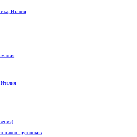
тика, Италия
ермания
 Италия
веция)
ников грузовиков