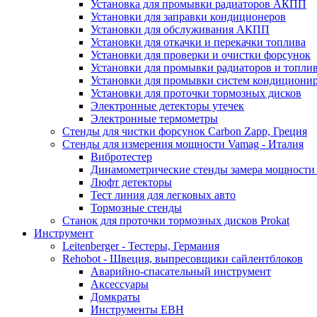
Установка для промывки радиаторов АКПП
Установки для заправки кондиционеров
Установки для обслуживания АКПП
Установки для откачки и перекачки топлива
Установки для проверки и очистки форсунок
Установки для промывки радиаторов и топли
Установки для промывки систем кондициони
Установки для проточки тормозных дисков
Электронные детекторы утечек
Электронные термометры
Стенды для чистки форсунок Carbon Zapp, Греция
Стенды для измерения мощности Vamag - Италия
Вибротестер
Динамометрические стенды замера мощности
Люфт детекторы
Тест линия для легковых авто
Тормозные стенды
Станок для проточки тормозных дисков Prokat
Инструмент
Leitenberger - Тестеры, Германия
Rehobot - Швеция, выпресовщики сайлентблоков
Аварийно-спасательный инструмент
Аксессуары
Домкраты
Инструменты EBH