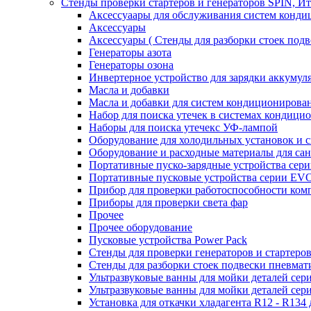
Стенды проверки стартеров и генераторов SPIN, И
Аксессуаары для обслуживания систем конд
Аксессуары
Аксессуары ( Стенды для разборки стоек подв
Генераторы азота
Генераторы озона
Инвертерное устройство для зарядки акку
Масла и добавки
Масла и добавки для систем кондиционирова
Набор для поиска утечек в системах кондици
Наборы для поиска утечекс УФ-лампой
Оборудование для холодильных установок и 
Оборудование и расходные материалы для са
Портативные пуско-зарядные устройства се
Портативные пусковые устройства серии E
Прибор для проверки работоспособности ком
Приборы для проверки света фар
Прочее
Прочее оборудование
Пусковые устройства Power Pack
Стенды для проверки генераторов и стартеро
Стенды для разборки стоек подвески пневмат
Ультразвуковые ванны для мойки деталей с
Ультразвуковые ванны для мойки деталей с
Установка для откачки хладагента R12 - R134