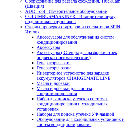
Оборудование для развала схождения, TruckCam
(Швеция)
ADD Tool - Измерительное оборудование
COLUMBUSMASKINER - Измирители шуму
подшипников грузовиков
Стенды проверки стартеров и генераторов SPIN,
Италия
Аксессуаары для обслуживания систем
кондиционирования
Аксессуары
Аксессуары ( Стенды для разборки стоек
подвески пневматические )
Генераторы азота
Генераторы озона
Инвертерное устройство для зарядки
аккумуляторов CHARGEMATE LINE
Масла и добавки
Масла и добавки для систем
кондиционирования
Набор для поиска утечек в системах
кондиционирования и холодильных
установках
Наборы для поиска утечекс УФ-лампой
Оборудование для холодильных установок и
систем кондиционирования