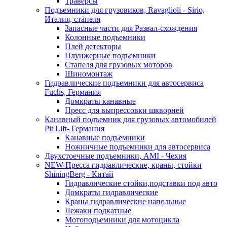
Траверсы
Подъемники для грузовиков, Ravaglioli - Sirio,
Италия, стапеля
Запасные части для Развал-схождения
Колонные подъемники
Плей детекторы
Плунжерные подъемники
Стапеля для грузовых моторов
Шиномонтаж
Гидравлические подъемники для автосервиса
Fuchs, Германия
Домкраты канавные
Пресс для выпрессовки шкворней
Канавный подъемник для грузовых автомобилей
Pit Lift- Германия
Канавные подъемники
Ножничные подъемники для автосервиса
Двухстоечные подъемники, АМІ - Чехия
NEW-Пресса гидравлические, краны, стойки
ShiningBerg - Китай
Гидравлические стойки,подставки под авто
Домкраты гидравлические
Краны гидравлические напольные
Лежаки подкатные
Мотоподьемники для мотоцикла