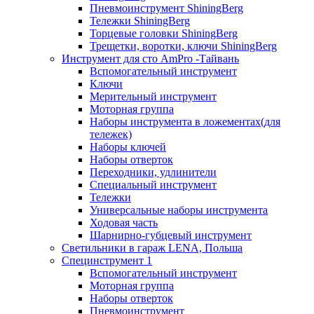
Пневмоинструмент ShiningBerg
Тележки ShiningBerg
Торцевые головки ShiningBerg
Трещетки, воротки, ключи ShiningBerg
Инструмент для сто AmPro -Тайвань
Вспомогательный инструмент
Ключи
Мерительный инструмент
Моторная группа
Наборы инструмента в ложементах(для
тележек)
Наборы ключей
Наборы отверток
Переходники, удлинители
Специальный инструмент
Тележки
Универсальные наборы инструмента
Ходовая часть
Шарнирно-губцевый инструмент
Светильники в гараж LENA, Польша
Специнструмент 1
Вспомогательный инструмент
Моторная группа
Наборы отверток
Пневмоинструмент