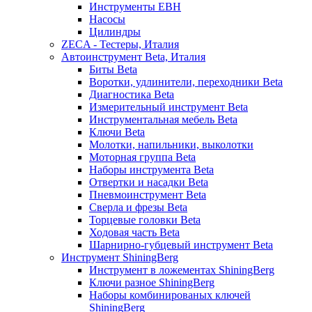
Инструменты EBH
Насосы
Цилиндры
ZECA - Тестеры, Италия
Автоинструмент Beta, Италия
Биты Beta
Воротки, удлинители, переходники Beta
Диагностика Beta
Измерительный инструмент Beta
Инструментальная мебель Beta
Ключи Beta
Молотки, напильники, выколотки
Моторная группа Beta
Наборы инструмента Beta
Отвертки и насадки Beta
Пневмоинструмент Beta
Сверла и фрезы Beta
Торцевые головки Beta
Ходовая часть Beta
Шарнирно-губцевый инструмент Beta
Инструмент ShiningBerg
Инструмент в ложементах ShiningBerg
Ключи разное ShiningBerg
Наборы комбинированых ключей
ShiningBerg