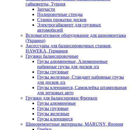
гайковерты, Турция
Запчасти
Полировочные стенды
Станки прокатки дисков
Электрогайковерт для грузовых
автомобилей
Вспомагательное оборудование для шиномонтажа
(Украина)
Аксессуары для балансировочных станков,
HAWEKA, Германия
Грузики балансировочные
Грузы алюминевые, Алюминиевые
набивные грузы для дисков л/а
Грузы грузовые
Грузы железные, Cтандарт набивные грузы
для дисков л/а
Грузы клеющиеся, Самоклейка штампованая
для легковых авто
Грузики для балансировки Френкен
Грузы алюминевые
Грузы грузовые
Грузы железные
Грузы клеющиеся
Шиноремонтные материалы, MARUNY, Япония
Грибки