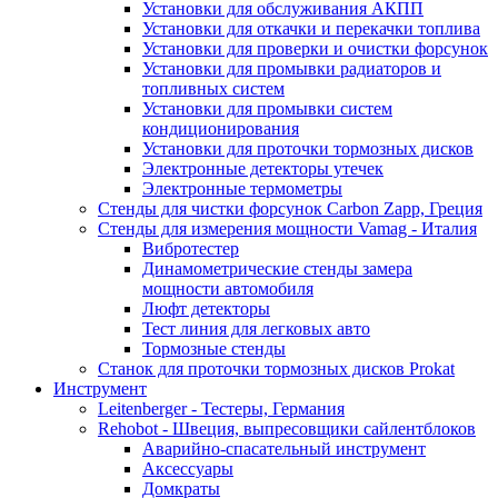
Установки для обслуживания АКПП
Установки для откачки и перекачки топлива
Установки для проверки и очистки форсунок
Установки для промывки радиаторов и
топливных систем
Установки для промывки систем
кондиционирования
Установки для проточки тормозных дисков
Электронные детекторы утечек
Электронные термометры
Стенды для чистки форсунок Carbon Zapp, Греция
Стенды для измерения мощности Vamag - Италия
Вибротестер
Динамометрические стенды замера
мощности автомобиля
Люфт детекторы
Тест линия для легковых авто
Тормозные стенды
Станок для проточки тормозных дисков Prokat
Инструмент
Leitenberger - Тестеры, Германия
Rehobot - Швеция, выпресовщики сайлентблоков
Аварийно-спасательный инструмент
Аксессуары
Домкраты