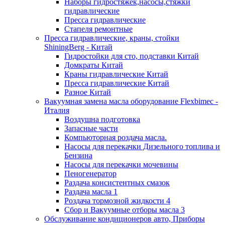
Наборы гидростяжек,насосы,стяжки
гидравлические
Пресса гидравлические
Стапеля ремонтные
Пресса гидравлические, краны, стойки
ShiningBerg - Китай
Гидростойки для сто, подставки Китай
Домкраты Китай
Краны гидравлические Китай
Пресса гидравлические Китай
Разное Китай
Вакуумная замена масла оборудование Flexbimeс -
Италия
Воздушна подготовка
Запасные части
Компьюторная роздача масла.
Насосы для перекачки Дизельного топлива и
Бензина
Насосы для перекачки мочевины
Пеногенератор
Раздача консистентных смазок
Раздача масла 1
Роздача тормозной жидкости 4
Сбор и Вакуумные отборы масла 3
Обслуживание кондиционеров авто, Приборы