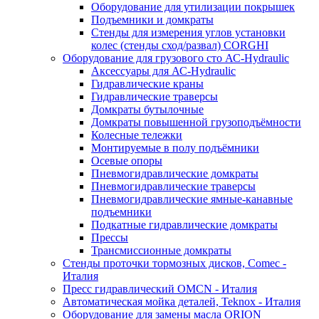
Оборудование для утилизации покрышек
Подъемники и домкраты
Стенды для измерения углов установки
колес (стенды сход/развал) CORGHI
Оборудование для грузового сто АС-Hydraulic
Аксессуары для АС-Hydraulic
Гидравлические краны
Гидравлические траверсы
Домкраты бутылочные
Домкраты повышенной грузоподъёмности
Колесные тележки
Монтируемые в полу подъёмники
Осевые опоры
Пневмогидравлические домкраты
Пневмогидравлические траверсы
Пневмогидравлические ямные-канавные
подъемники
Подкатные гидравлические домкраты
Прессы
Трансмиссионные домкраты
Стенды проточки тормозных дисков, Comec -
Италия
Пресс гидравлический OMCN - Италия
Автоматическая мойка деталей, Teknox - Италия
Оборудование для замены масла ORION