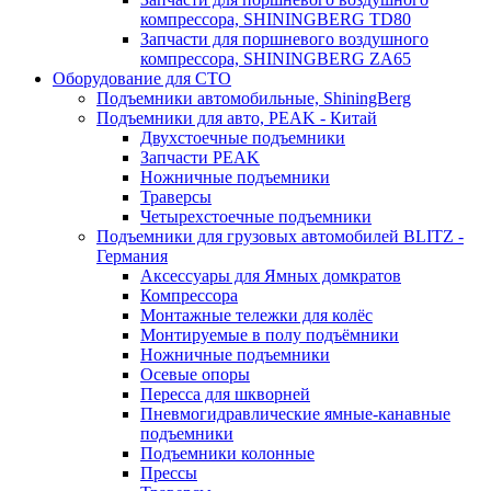
компрессора, SHININGBERG TD80
Запчасти для поршневого воздушного
компрессора, SHININGBERG ZA65
Оборудование для СТО
Подъемники автомобильные, ShiningBerg
Подъемники для авто, PEAK - Китай
Двухстоечные подъемники
Запчасти PEAK
Ножничные подъемники
Траверсы
Четырехстоечные подъемники
Подъемники для грузовых автомобилей BLITZ -
Германия
Аксессуары для Ямных домкратов
Компрессора
Монтажные тележки для колёс
Монтируемые в полу подъёмники
Ножничные подъемники
Осевые опоры
Пересса для шкворней
Пневмогидравлические ямные-канавные
подъемники
Подъемники колонные
Прессы