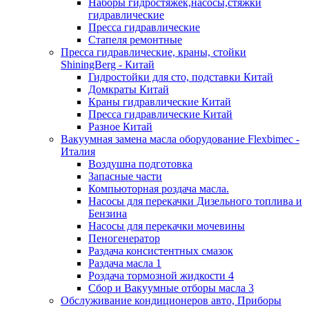
Наборы гидростяжек,насосы,стяжки
гидравлические
Пресса гидравлические
Стапеля ремонтные
Пресса гидравлические, краны, стойки
ShiningBerg - Китай
Гидростойки для сто, подставки Китай
Домкраты Китай
Краны гидравлические Китай
Пресса гидравлические Китай
Разное Китай
Вакуумная замена масла оборудование Flexbimeс -
Италия
Воздушна подготовка
Запасные части
Компьюторная роздача масла.
Насосы для перекачки Дизельного топлива и
Бензина
Насосы для перекачки мочевины
Пеногенератор
Раздача консистентных смазок
Раздача масла 1
Роздача тормозной жидкости 4
Сбор и Вакуумные отборы масла 3
Обслуживание кондиционеров авто, Приборы