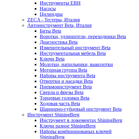
Инструменты EBH
Насосы
Цилиндры
ZECA - Тестеры, Италия
Автоинструмент Beta, Италия
Биты Beta
Воротки, удлинители, переходники Beta
Диагностика Beta
Измерительный инструмент Beta
Инструментальная мебель Beta
Ключи Beta
Молотки, напильники, выколотки
Моторная группа Beta
Наборы инструмента Beta
Отвертки и насадки Beta
Пневмоинструмент Beta
Сверла и фрезы Beta
Торцевые головки Beta
Ходовая часть Beta
Шарнирно-губцевый инструмент Beta
Инструмент ShiningBerg
Инструмент в ложементах ShiningBerg
Ключи разное ShiningBerg
Наборы комбинированых ключей
ShiningBerg