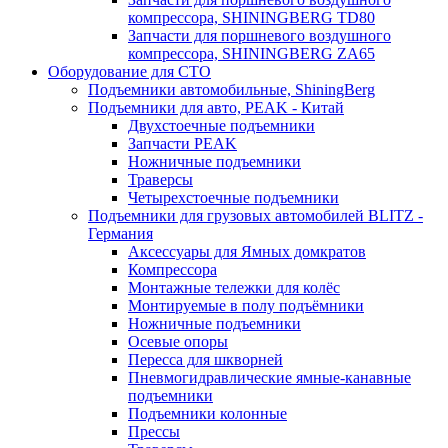
компрессора, SHININGBERG TD80
Запчасти для поршневого воздушного
компрессора, SHININGBERG ZA65
Оборудование для СТО
Подъемники автомобильные, ShiningBerg
Подъемники для авто, PEAK - Китай
Двухстоечные подъемники
Запчасти PEAK
Ножничные подъемники
Траверсы
Четырехстоечные подъемники
Подъемники для грузовых автомобилей BLITZ -
Германия
Аксессуары для Ямных домкратов
Компрессора
Монтажные тележки для колёс
Монтируемые в полу подъёмники
Ножничные подъемники
Осевые опоры
Пересса для шкворней
Пневмогидравлические ямные-канавные
подъемники
Подъемники колонные
Прессы