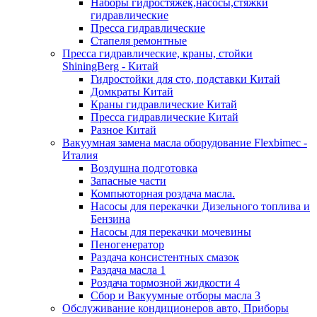
Наборы гидростяжек,насосы,стяжки
гидравлические
Пресса гидравлические
Стапеля ремонтные
Пресса гидравлические, краны, стойки
ShiningBerg - Китай
Гидростойки для сто, подставки Китай
Домкраты Китай
Краны гидравлические Китай
Пресса гидравлические Китай
Разное Китай
Вакуумная замена масла оборудование Flexbimeс -
Италия
Воздушна подготовка
Запасные части
Компьюторная роздача масла.
Насосы для перекачки Дизельного топлива и
Бензина
Насосы для перекачки мочевины
Пеногенератор
Раздача консистентных смазок
Раздача масла 1
Роздача тормозной жидкости 4
Сбор и Вакуумные отборы масла 3
Обслуживание кондиционеров авто, Приборы