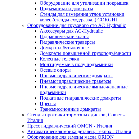
Оборудование для утилизации покрышек
Подъемники и домкраты
Стенды для измерения углов установки
колес (стенды сход/развал) CORGHI
Оборудование для грузового сто АС-Hydraulic
Аксессуары для АС-Hydraulic
Гидравлические краны
Гидравлические траверсы
Домкраты бутылочные
Домкраты повышенной грузоподъёмности
Колесные тележки
Монтируемые в полу подъёмники
Осевые опоры
Пневмогидравлические домкраты
Пневмогидравлические траверсы
Пневмогидравлические ямные-канавные
подъемники
Подкатные гидравлические домкраты
Прессы
Трансмиссионные домкраты
Стенды проточки тормозных дисков, Comec -
Италия
Пресс гидравлический OMCN - Италия
Автоматическая мойка деталей, Teknox - Италия
Оборудование для замены масла ORION