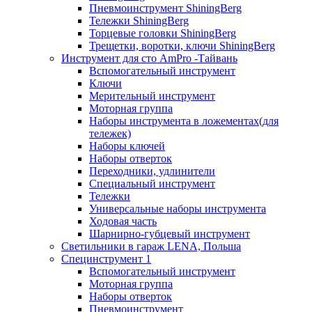
Пневмоинструмент ShiningBerg
Тележки ShiningBerg
Торцевые головки ShiningBerg
Трещетки, воротки, ключи ShiningBerg
Инструмент для сто AmPro -Тайвань
Вспомогательный инструмент
Ключи
Мерительный инструмент
Моторная группа
Наборы инструмента в ложементах(для
тележек)
Наборы ключей
Наборы отверток
Переходники, удлинители
Специальный инструмент
Тележки
Универсальные наборы инструмента
Ходовая часть
Шарнирно-губцевый инструмент
Светильники в гараж LENA, Польша
Специнструмент 1
Вспомогательный инструмент
Моторная группа
Наборы отверток
Пневмоинструмент