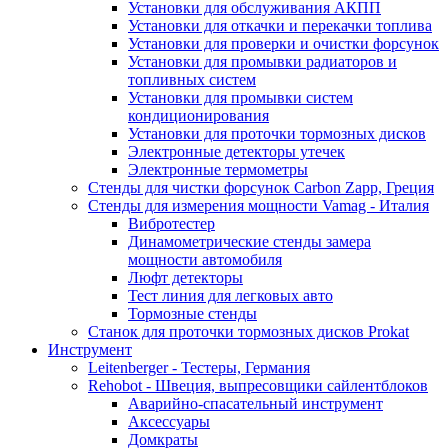
Установки для обслуживания АКПП
Установки для откачки и перекачки топлива
Установки для проверки и очистки форсунок
Установки для промывки радиаторов и
топливных систем
Установки для промывки систем
кондиционирования
Установки для проточки тормозных дисков
Электронные детекторы утечек
Электронные термометры
Стенды для чистки форсунок Carbon Zapp, Греция
Стенды для измерения мощности Vamag - Италия
Вибротестер
Динамометрические стенды замера
мощности автомобиля
Люфт детекторы
Тест линия для легковых авто
Тормозные стенды
Станок для проточки тормозных дисков Prokat
Инструмент
Leitenberger - Тестеры, Германия
Rehobot - Швеция, выпресовщики сайлентблоков
Аварийно-спасательный инструмент
Аксессуары
Домкраты