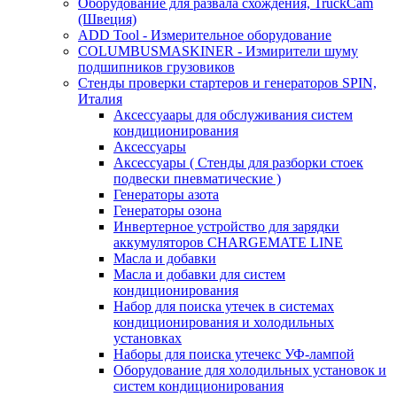
Оборудование для развала схождения, TruckCam
(Швеция)
ADD Tool - Измерительное оборудование
COLUMBUSMASKINER - Измирители шуму
подшипников грузовиков
Стенды проверки стартеров и генераторов SPIN,
Италия
Аксессуаары для обслуживания систем
кондиционирования
Аксессуары
Аксессуары ( Стенды для разборки стоек
подвески пневматические )
Генераторы азота
Генераторы озона
Инвертерное устройство для зарядки
аккумуляторов CHARGEMATE LINE
Масла и добавки
Масла и добавки для систем
кондиционирования
Набор для поиска утечек в системах
кондиционирования и холодильных
установках
Наборы для поиска утечекс УФ-лампой
Оборудование для холодильных установок и
систем кондиционирования