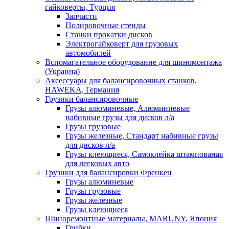
гайковерты, Турция
Запчасти
Полировочные стенды
Станки прокатки дисков
Электрогайковерт для грузовых
автомобилей
Вспомагательное оборудование для шиномонтажа
(Украина)
Аксессуары для балансировочных станков,
HAWEKA, Германия
Грузики балансировочные
Грузы алюминевые, Алюминиевые
набивные грузы для дисков л/а
Грузы грузовые
Грузы железные, Cтандарт набивные грузы
для дисков л/а
Грузы клеющиеся, Самоклейка штампованая
для легковых авто
Грузики для балансировки Френкен
Грузы алюминевые
Грузы грузовые
Грузы железные
Грузы клеющиеся
Шиноремонтные материалы, MARUNY, Япония
Грибки