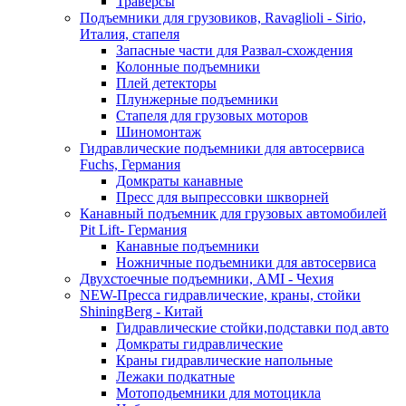
Траверсы
Подъемники для грузовиков, Ravaglioli - Sirio,
Италия, стапеля
Запасные части для Развал-схождения
Колонные подъемники
Плей детекторы
Плунжерные подъемники
Стапеля для грузовых моторов
Шиномонтаж
Гидравлические подъемники для автосервиса
Fuchs, Германия
Домкраты канавные
Пресс для выпрессовки шкворней
Канавный подъемник для грузовых автомобилей
Pit Lift- Германия
Канавные подъемники
Ножничные подъемники для автосервиса
Двухстоечные подъемники, АМІ - Чехия
NEW-Пресса гидравлические, краны, стойки
ShiningBerg - Китай
Гидравлические стойки,подставки под авто
Домкраты гидравлические
Краны гидравлические напольные
Лежаки подкатные
Мотоподьемники для мотоцикла