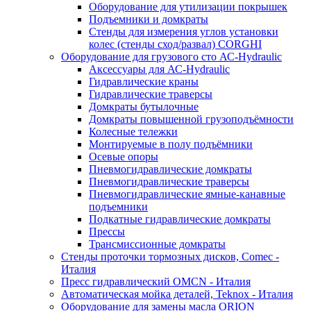
Оборудование для утилизации покрышек
Подъемники и домкраты
Стенды для измерения углов установки
колес (стенды сход/развал) CORGHI
Оборудование для грузового сто АС-Hydraulic
Аксессуары для АС-Hydraulic
Гидравлические краны
Гидравлические траверсы
Домкраты бутылочные
Домкраты повышенной грузоподъёмности
Колесные тележки
Монтируемые в полу подъёмники
Осевые опоры
Пневмогидравлические домкраты
Пневмогидравлические траверсы
Пневмогидравлические ямные-канавные
подъемники
Подкатные гидравлические домкраты
Прессы
Трансмиссионные домкраты
Стенды проточки тормозных дисков, Comec -
Италия
Пресс гидравлический OMCN - Италия
Автоматическая мойка деталей, Teknox - Италия
Оборудование для замены масла ORION