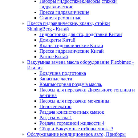
Наборы гидростяжек,насосы,стяжки
гидравлические
Пресса гидравлические
Стапеля ремонтные
Пресса гидравлические, краны, стойки
ShiningBerg - Китай
Гидростойки для сто, подставки Китай
Домкраты Китай
Краны гидравлические Китай
Пресса гидравлические Китай
Разное Китай
Вакуумная замена масла оборудование Flexbimeс -
Италия
Воздушна подготовка
Запасные части
Компьюторная роздача масла.
Насосы для перекачки Дизельного топлива и
Бензина
Насосы для перекачки мочевины
Пеногенератор
Раздача консистентных смазок
Раздача масла 1
Роздача тормозной жидкости 4
Сбор и Вакуумные отборы масла 3
Обслуживание кондиционеров авто, Приборы