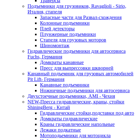
Траверсы
Подъемники для грузовиков, Ravaglioli - Sirio,
Италия, стапеля
Запасные части для Развал-схождения
Колонные подъемники
Плей детекторы
Плунжерные подъемники
Стапеля для грузовых моторов
Шиномонтаж
Гидравлические подъемники для автосервиса
Fuchs, Германия
Домкраты канавные
Пресс для выпрессовки шкворней
Канавный подъемник для грузовых автомобилей
Pit Lift- Германия
Канавные подъемники
Ножничные подъемники для автосервиса
Двухстоечные подъемники, АМІ - Чехия
NEW-Пресса гидравлические, краны, стойки
ShiningBerg - Китай
Гидравлические стойки,подставки под авто
Домкраты гидравлические
Краны гидравлические напольные
Лежаки подкатные
Мотоподьемники для мотоцикла