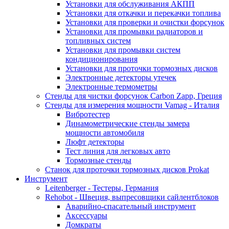
Установки для обслуживания АКПП
Установки для откачки и перекачки топлива
Установки для проверки и очистки форсунок
Установки для промывки радиаторов и
топливных систем
Установки для промывки систем
кондиционирования
Установки для проточки тормозных дисков
Электронные детекторы утечек
Электронные термометры
Стенды для чистки форсунок Carbon Zapp, Греция
Стенды для измерения мощности Vamag - Италия
Вибротестер
Динамометрические стенды замера
мощности автомобиля
Люфт детекторы
Тест линия для легковых авто
Тормозные стенды
Станок для проточки тормозных дисков Prokat
Инструмент
Leitenberger - Тестеры, Германия
Rehobot - Швеция, выпресовщики сайлентблоков
Аварийно-спасательный инструмент
Аксессуары
Домкраты