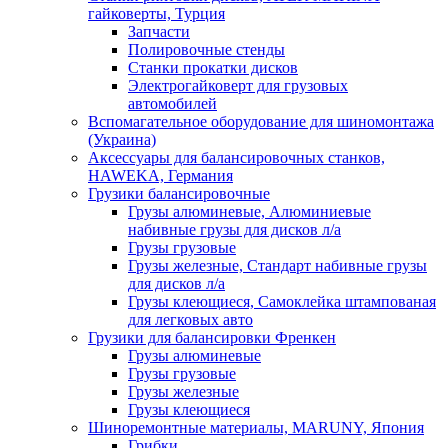
гайковерты, Турция
Запчасти
Полировочные стенды
Станки прокатки дисков
Электрогайковерт для грузовых
автомобилей
Вспомагательное оборудование для шиномонтажа
(Украина)
Аксессуары для балансировочных станков,
HAWEKA, Германия
Грузики балансировочные
Грузы алюминевые, Алюминиевые
набивные грузы для дисков л/а
Грузы грузовые
Грузы железные, Cтандарт набивные грузы
для дисков л/а
Грузы клеющиеся, Самоклейка штампованая
для легковых авто
Грузики для балансировки Френкен
Грузы алюминевые
Грузы грузовые
Грузы железные
Грузы клеющиеся
Шиноремонтные материалы, MARUNY, Япония
Грибки