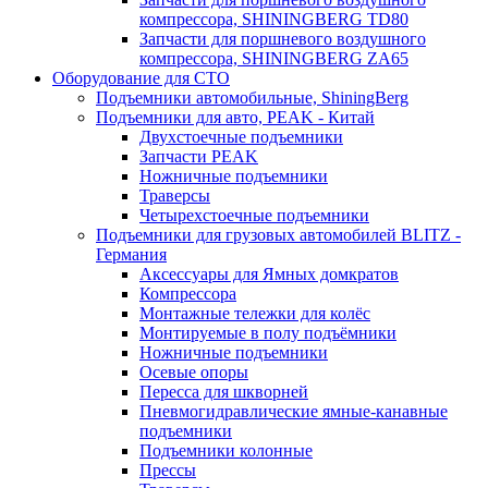
компрессора, SHININGBERG TD80
Запчасти для поршневого воздушного
компрессора, SHININGBERG ZA65
Оборудование для СТО
Подъемники автомобильные, ShiningBerg
Подъемники для авто, PEAK - Китай
Двухстоечные подъемники
Запчасти PEAK
Ножничные подъемники
Траверсы
Четырехстоечные подъемники
Подъемники для грузовых автомобилей BLITZ -
Германия
Аксессуары для Ямных домкратов
Компрессора
Монтажные тележки для колёс
Монтируемые в полу подъёмники
Ножничные подъемники
Осевые опоры
Пересса для шкворней
Пневмогидравлические ямные-канавные
подъемники
Подъемники колонные
Прессы