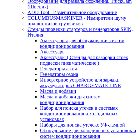
Оборудование для развала схождения, TruckCam
(Швеция)
ADD Tool - Измерительное оборудование
COLUMBUSMASKINER - Измирители шуму
подшипников грузовиков
Стенды проверки стартеров и генераторов SPIN,
Италия
Аксессуаары для обслуживания систем
кондиционирования
Аксессуары
Аксессуары ( Стенды для разборки стоек
подвески пневматические )
Генераторы азота
Генераторы озона
Инвертерное устройство для зарядки
аккумуляторов CHARGEMATE LINE
Масла и добавки
Масла и добавки для систем
кондиционирования
Набор для поиска утечек в системах
кондиционирования и холодильных
установках
Наборы для поиска утечекс УФ-лампой
Оборудование для холодильных установок и
систем кондиционирования