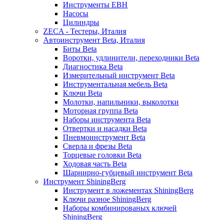
Инструменты EBH
Насосы
Цилиндры
ZECA - Тестеры, Италия
Автоинструмент Beta, Италия
Биты Beta
Воротки, удлинители, переходники Beta
Диагностика Beta
Измерительный инструмент Beta
Инструментальная мебель Beta
Ключи Beta
Молотки, напильники, выколотки
Моторная группа Beta
Наборы инструмента Beta
Отвертки и насадки Beta
Пневмоинструмент Beta
Сверла и фрезы Beta
Торцевые головки Beta
Ходовая часть Beta
Шарнирно-губцевый инструмент Beta
Инструмент ShiningBerg
Инструмент в ложементах ShiningBerg
Ключи разное ShiningBerg
Наборы комбинированых ключей
ShiningBerg