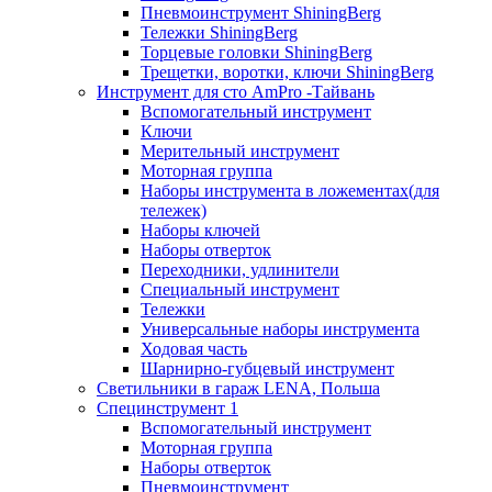
Пневмоинструмент ShiningBerg
Тележки ShiningBerg
Торцевые головки ShiningBerg
Трещетки, воротки, ключи ShiningBerg
Инструмент для сто AmPro -Тайвань
Вспомогательный инструмент
Ключи
Мерительный инструмент
Моторная группа
Наборы инструмента в ложементах(для
тележек)
Наборы ключей
Наборы отверток
Переходники, удлинители
Специальный инструмент
Тележки
Универсальные наборы инструмента
Ходовая часть
Шарнирно-губцевый инструмент
Светильники в гараж LENA, Польша
Специнструмент 1
Вспомогательный инструмент
Моторная группа
Наборы отверток
Пневмоинструмент