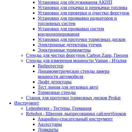
Установки для обслуживания АКПП
Установки для откачки и перекачки топлива
Установки для проверки и очистки форсунок
Установки для промывки радиаторов и
топливных систем
Установки для промывки систем
кондиционирования
Установки для проточки тормозных дисков
Электронные детекторы утечек
Электронные термометры
Стенды для чистки форсунок Carbon Zapp, Греция
Стенды для измерения мощности Vamag - Италия
Вибротестер
Динамометрические стенды замера
мощности автомобиля
Люфт детекторы
Тест линия для легковых авто
Тормозные стенды
Станок для проточки тормозных дисков Prokat
Инструмент
Leitenberger - Тестеры, Германия
Rehobot - Швеция, выпресовщики сайлентблоков
Аварийно-спасательный инструмент
Аксессуары
Домкраты