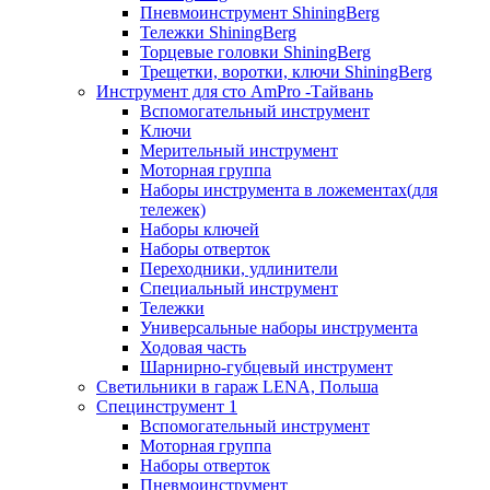
Пневмоинструмент ShiningBerg
Тележки ShiningBerg
Торцевые головки ShiningBerg
Трещетки, воротки, ключи ShiningBerg
Инструмент для сто AmPro -Тайвань
Вспомогательный инструмент
Ключи
Мерительный инструмент
Моторная группа
Наборы инструмента в ложементах(для
тележек)
Наборы ключей
Наборы отверток
Переходники, удлинители
Специальный инструмент
Тележки
Универсальные наборы инструмента
Ходовая часть
Шарнирно-губцевый инструмент
Светильники в гараж LENA, Польша
Специнструмент 1
Вспомогательный инструмент
Моторная группа
Наборы отверток
Пневмоинструмент