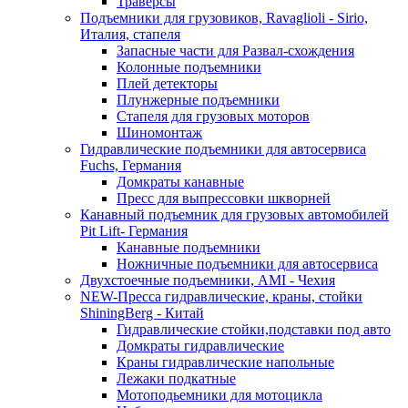
Траверсы
Подъемники для грузовиков, Ravaglioli - Sirio,
Италия, стапеля
Запасные части для Развал-схождения
Колонные подъемники
Плей детекторы
Плунжерные подъемники
Стапеля для грузовых моторов
Шиномонтаж
Гидравлические подъемники для автосервиса
Fuchs, Германия
Домкраты канавные
Пресс для выпрессовки шкворней
Канавный подъемник для грузовых автомобилей
Pit Lift- Германия
Канавные подъемники
Ножничные подъемники для автосервиса
Двухстоечные подъемники, АМІ - Чехия
NEW-Пресса гидравлические, краны, стойки
ShiningBerg - Китай
Гидравлические стойки,подставки под авто
Домкраты гидравлические
Краны гидравлические напольные
Лежаки подкатные
Мотоподьемники для мотоцикла