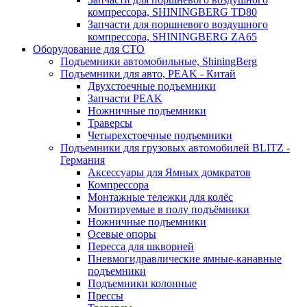
компрессора, SHININGBERG TD80
Запчасти для поршневого воздушного
компрессора, SHININGBERG ZA65
Оборудование для СТО
Подъемники автомобильные, ShiningBerg
Подъемники для авто, PEAK - Китай
Двухстоечные подъемники
Запчасти PEAK
Ножничные подъемники
Траверсы
Четырехстоечные подъемники
Подъемники для грузовых автомобилей BLITZ -
Германия
Аксессуары для Ямных домкратов
Компрессора
Монтажные тележки для колёс
Монтируемые в полу подъёмники
Ножничные подъемники
Осевые опоры
Пересса для шкворней
Пневмогидравлические ямные-канавные
подъемники
Подъемники колонные
Прессы