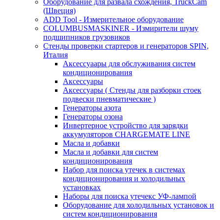
Оборудование для развала схождения, TruckCam
(Швеция)
ADD Tool - Измерительное оборудование
COLUMBUSMASKINER - Измирители шуму
подшипников грузовиков
Стенды проверки стартеров и генераторов SPIN,
Италия
Аксессуаары для обслуживания систем
кондиционирования
Аксессуары
Аксессуары ( Стенды для разборки стоек
подвески пневматические )
Генераторы азота
Генераторы озона
Инвертерное устройство для зарядки
аккумуляторов CHARGEMATE LINE
Масла и добавки
Масла и добавки для систем
кондиционирования
Набор для поиска утечек в системах
кондиционирования и холодильных
установках
Наборы для поиска утечекс УФ-лампой
Оборудование для холодильных установок и
систем кондиционирования