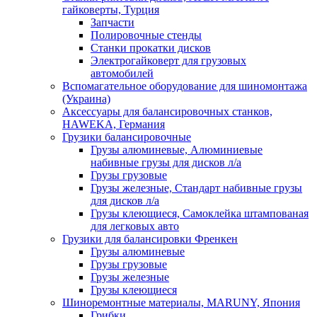
гайковерты, Турция
Запчасти
Полировочные стенды
Станки прокатки дисков
Электрогайковерт для грузовых
автомобилей
Вспомагательное оборудование для шиномонтажа
(Украина)
Аксессуары для балансировочных станков,
HAWEKA, Германия
Грузики балансировочные
Грузы алюминевые, Алюминиевые
набивные грузы для дисков л/а
Грузы грузовые
Грузы железные, Cтандарт набивные грузы
для дисков л/а
Грузы клеющиеся, Самоклейка штампованая
для легковых авто
Грузики для балансировки Френкен
Грузы алюминевые
Грузы грузовые
Грузы железные
Грузы клеющиеся
Шиноремонтные материалы, MARUNY, Япония
Грибки