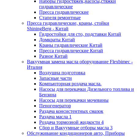
Наборы гидростяжек,насосы,стяжки
гидравлические
Пресса гидравлические
Стапеля ремонтные
Пресса гидравлические, краны, стойки
ShiningBerg - Китай
Гидростойки для сто, подставки Китай
Домкраты Китай
Краны гидравлические Китай
Пресса гидравлические Китай
Разное Китай
Вакуумная замена масла оборудование Flexbimeс -
Италия
Воздушна подготовка
Запасные части
Компьюторная роздача масла.
Насосы для перекачки Дизельного топлива и
Бензина
Насосы для перекачки мочевины
Пеногенератор
Раздача консистентных смазок
Раздача масла 1
Роздача тормозной жидкости 4
Сбор и Вакуумные отборы масла 3
Обслуживание кондиционеров авто, Приборы