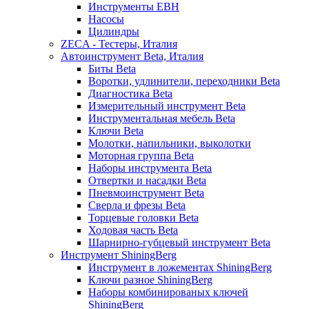
Инструменты EBH
Насосы
Цилиндры
ZECA - Тестеры, Италия
Автоинструмент Beta, Италия
Биты Beta
Воротки, удлинители, переходники Beta
Диагностика Beta
Измерительный инструмент Beta
Инструментальная мебель Beta
Ключи Beta
Молотки, напильники, выколотки
Моторная группа Beta
Наборы инструмента Beta
Отвертки и насадки Beta
Пневмоинструмент Beta
Сверла и фрезы Beta
Торцевые головки Beta
Ходовая часть Beta
Шарнирно-губцевый инструмент Beta
Инструмент ShiningBerg
Инструмент в ложементах ShiningBerg
Ключи разное ShiningBerg
Наборы комбинированых ключей
ShiningBerg