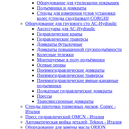
Оборудование для утилизации покрышек
Подъемники и домкраты
Стенды для измерения углов установки
колес (стенды сход/развал) CORGHI
Оборудование для грузового сто АС-Hydraulic
Аксессуары для АС-Hydraulic
Гидравлические краны
Гидравлические траверсы
Домкраты бутылочные
Домкраты повышенной грузоподъёмности
Колесные тележки
Монтируемые в полу подъёмники
Осевые опоры
Пневмогидравлические домкраты
Пневмогидравлические траверсы
Пневмогидравлические ямные-канавные
подъемники
Подкатные гидравлические домкраты
Прессы
Трансмиссионные домкраты
Стенды проточки тормозных дисков, Comec -
Италия
Пресс гидравлический OMCN - Италия
Автоматическая мойка деталей, Teknox - Италия
Оборудование для замены масла ORION