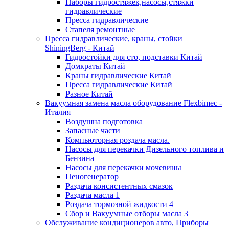
Наборы гидростяжек,насосы,стяжки
гидравлические
Пресса гидравлические
Стапеля ремонтные
Пресса гидравлические, краны, стойки
ShiningBerg - Китай
Гидростойки для сто, подставки Китай
Домкраты Китай
Краны гидравлические Китай
Пресса гидравлические Китай
Разное Китай
Вакуумная замена масла оборудование Flexbimeс -
Италия
Воздушна подготовка
Запасные части
Компьюторная роздача масла.
Насосы для перекачки Дизельного топлива и
Бензина
Насосы для перекачки мочевины
Пеногенератор
Раздача консистентных смазок
Раздача масла 1
Роздача тормозной жидкости 4
Сбор и Вакуумные отборы масла 3
Обслуживание кондиционеров авто, Приборы