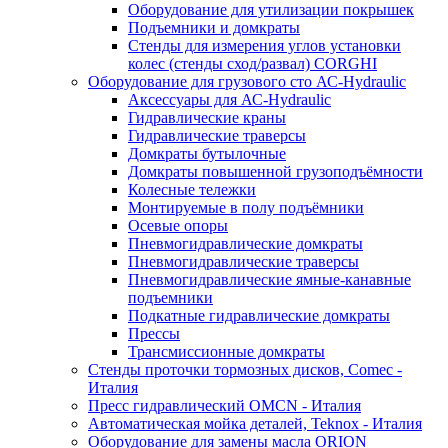
Оборудование для утилизации покрышек
Подъемники и домкраты
Стенды для измерения углов установки
колес (стенды сход/развал) CORGHI
Оборудование для грузового сто АС-Hydraulic
Аксессуары для АС-Hydraulic
Гидравлические краны
Гидравлические траверсы
Домкраты бутылочные
Домкраты повышенной грузоподъёмности
Колесные тележки
Монтируемые в полу подъёмники
Осевые опоры
Пневмогидравлические домкраты
Пневмогидравлические траверсы
Пневмогидравлические ямные-канавные
подъемники
Подкатные гидравлические домкраты
Прессы
Трансмиссионные домкраты
Стенды проточки тормозных дисков, Comec -
Италия
Пресс гидравлический OMCN - Италия
Автоматическая мойка деталей, Teknox - Италия
Оборудование для замены масла ORION