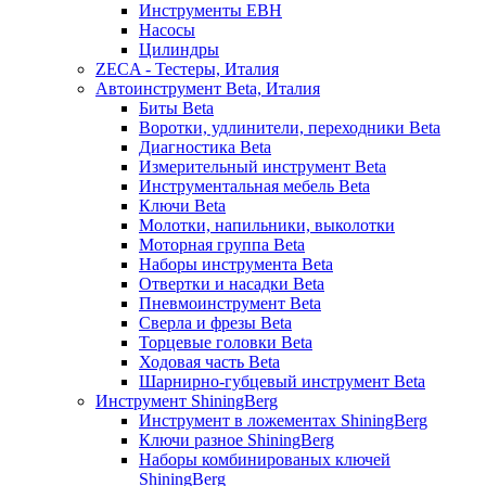
Инструменты EBH
Насосы
Цилиндры
ZECA - Тестеры, Италия
Автоинструмент Beta, Италия
Биты Beta
Воротки, удлинители, переходники Beta
Диагностика Beta
Измерительный инструмент Beta
Инструментальная мебель Beta
Ключи Beta
Молотки, напильники, выколотки
Моторная группа Beta
Наборы инструмента Beta
Отвертки и насадки Beta
Пневмоинструмент Beta
Сверла и фрезы Beta
Торцевые головки Beta
Ходовая часть Beta
Шарнирно-губцевый инструмент Beta
Инструмент ShiningBerg
Инструмент в ложементах ShiningBerg
Ключи разное ShiningBerg
Наборы комбинированых ключей
ShiningBerg