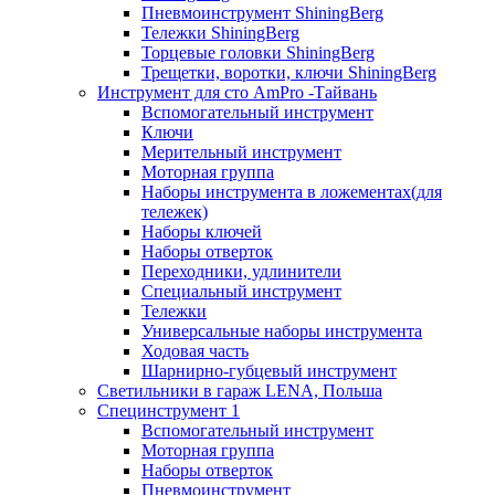
Пневмоинструмент ShiningBerg
Тележки ShiningBerg
Торцевые головки ShiningBerg
Трещетки, воротки, ключи ShiningBerg
Инструмент для сто AmPro -Тайвань
Вспомогательный инструмент
Ключи
Мерительный инструмент
Моторная группа
Наборы инструмента в ложементах(для
тележек)
Наборы ключей
Наборы отверток
Переходники, удлинители
Специальный инструмент
Тележки
Универсальные наборы инструмента
Ходовая часть
Шарнирно-губцевый инструмент
Светильники в гараж LENA, Польша
Специнструмент 1
Вспомогательный инструмент
Моторная группа
Наборы отверток
Пневмоинструмент