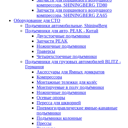
компрессора, SHININGBERG TD80
Запчасти для поршневого воздушного
компрессора, SHININGBERG ZA65
Оборудование для СТО
Подъемники автомобильные, ShiningBerg
Подъемники для авто, PEAK - Китай
Двухстоечные подъемники
Запчасти PEAK
Ножничные подъемники
Траверсы
Четырехстоечные подъемники
Подъемники для грузовых автомобилей BLITZ -
Германия
Аксессуары для Ямных домкратов
Компрессора
Монтажные тележки для колёс
Монтируемые в полу подъёмники
Ножничные подъемники
Осевые опоры
Пересса для шкворней
Пневмогидравлические ямные-канавные
подъемники
Подъемники колонные
Прессы