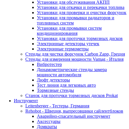
Установки для обслуживания АКПП
Установки для откачки и перекачки топлива
Установки для проверки и очистки форсунок
Установки для промывки радиаторов и
топливных систем
Установки для промывки систем
кондиционирования
Установки для проточки тормозных дисков
Электронные детекторы утечек
Электронные термометры
Стенды для чистки форсунок Carbon Zapp, Греция
Стенды для измерения мощности Vamag - Италия
Вибротестер
Динамометрические стенды замера
мощности автомобиля
Люфт детекторы
Тест линия для легковых авто
Тормозные стенды
Станок для проточки тормозных дисков Prokat
Инструмент
Leitenberger - Тестеры, Германия
Rehobot - Швеция, выпресовщики сайлентблоков
Аварийно-спасательный инструмент
Аксессуары
Домкраты