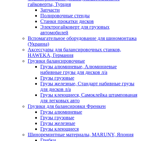
гайковерты, Турция
Запчасти
Полировочные стенды
Станки прокатки дисков
Электрогайковерт для грузовых
автомобилей
Вспомагательное оборудование для шиномонтажа
(Украина)
Аксессуары для балансировочных станков,
HAWEKA, Германия
Грузики балансировочные
Грузы алюминевые, Алюминиевые
набивные грузы для дисков л/а
Грузы грузовые
Грузы железные, Cтандарт набивные грузы
для дисков л/а
Грузы клеющиеся, Самоклейка штампованая
для легковых авто
Грузики для балансировки Френкен
Грузы алюминевые
Грузы грузовые
Грузы железные
Грузы клеющиеся
Шиноремонтные материалы, MARUNY, Япония
Грибки