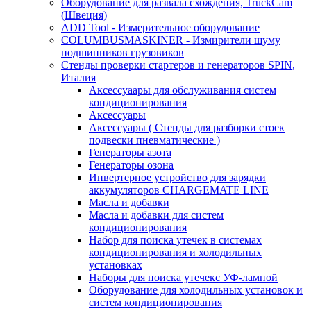
Оборудование для развала схождения, TruckCam
(Швеция)
ADD Tool - Измерительное оборудование
COLUMBUSMASKINER - Измирители шуму
подшипников грузовиков
Стенды проверки стартеров и генераторов SPIN,
Италия
Аксессуаары для обслуживания систем
кондиционирования
Аксессуары
Аксессуары ( Стенды для разборки стоек
подвески пневматические )
Генераторы азота
Генераторы озона
Инвертерное устройство для зарядки
аккумуляторов CHARGEMATE LINE
Масла и добавки
Масла и добавки для систем
кондиционирования
Набор для поиска утечек в системах
кондиционирования и холодильных
установках
Наборы для поиска утечекс УФ-лампой
Оборудование для холодильных установок и
систем кондиционирования