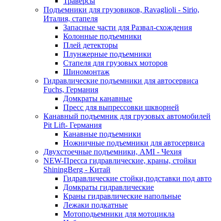
Траверсы
Подъемники для грузовиков, Ravaglioli - Sirio,
Италия, стапеля
Запасные части для Развал-схождения
Колонные подъемники
Плей детекторы
Плунжерные подъемники
Стапеля для грузовых моторов
Шиномонтаж
Гидравлические подъемники для автосервиса
Fuchs, Германия
Домкраты канавные
Пресс для выпрессовки шкворней
Канавный подъемник для грузовых автомобилей
Pit Lift- Германия
Канавные подъемники
Ножничные подъемники для автосервиса
Двухстоечные подъемники, АМІ - Чехия
NEW-Пресса гидравлические, краны, стойки
ShiningBerg - Китай
Гидравлические стойки,подставки под авто
Домкраты гидравлические
Краны гидравлические напольные
Лежаки подкатные
Мотоподьемники для мотоцикла