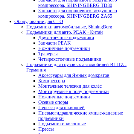
компрессора, SHININGBERG TD80
Запчасти для поршневого воздушного
компрессора, SHININGBERG ZA65
Оборудование для СТО
Подъемники автомобильные, ShiningBerg
Подъемники для авто, PEAK - Китай
Двухстоечные подъемники
Запчасти PEAK
Ножничные подъемники
Траверсы
Четырехстоечные подъемники
Подъемники для грузовых автомобилей BLITZ -
Германия
Аксессуары для Ямных домкратов
Компрессора
Монтажные тележки для колёс
Монтируемые в полу подъёмники
Ножничные подъемники
Осевые опоры
Пересса для шкворней
Пневмогидравлические ямные-канавные
подъемники
Подъемники колонные
Прессы