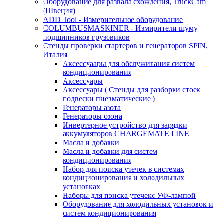
Оборудование для развала схождения, TruckCam
(Швеция)
ADD Tool - Измерительное оборудование
COLUMBUSMASKINER - Измирители шуму
подшипников грузовиков
Стенды проверки стартеров и генераторов SPIN,
Италия
Аксессуаары для обслуживания систем
кондиционирования
Аксессуары
Аксессуары ( Стенды для разборки стоек
подвески пневматические )
Генераторы азота
Генераторы озона
Инвертерное устройство для зарядки
аккумуляторов CHARGEMATE LINE
Масла и добавки
Масла и добавки для систем
кондиционирования
Набор для поиска утечек в системах
кондиционирования и холодильных
установках
Наборы для поиска утечекс УФ-лампой
Оборудование для холодильных установок и
систем кондиционирования