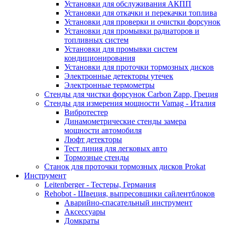
Установки для обслуживания АКПП
Установки для откачки и перекачки топлива
Установки для проверки и очистки форсунок
Установки для промывки радиаторов и
топливных систем
Установки для промывки систем
кондиционирования
Установки для проточки тормозных дисков
Электронные детекторы утечек
Электронные термометры
Стенды для чистки форсунок Carbon Zapp, Греция
Стенды для измерения мощности Vamag - Италия
Вибротестер
Динамометрические стенды замера
мощности автомобиля
Люфт детекторы
Тест линия для легковых авто
Тормозные стенды
Станок для проточки тормозных дисков Prokat
Инструмент
Leitenberger - Тестеры, Германия
Rehobot - Швеция, выпресовщики сайлентблоков
Аварийно-спасательный инструмент
Аксессуары
Домкраты