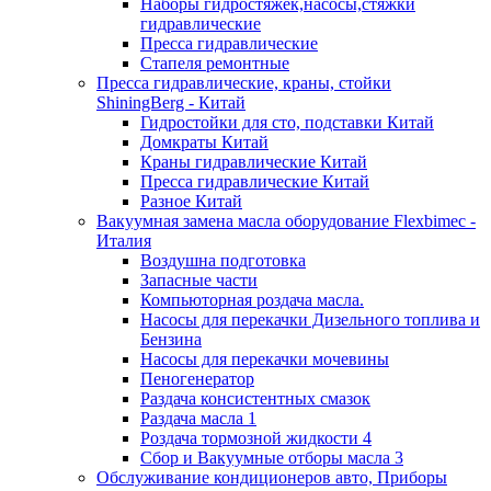
Наборы гидростяжек,насосы,стяжки
гидравлические
Пресса гидравлические
Стапеля ремонтные
Пресса гидравлические, краны, стойки
ShiningBerg - Китай
Гидростойки для сто, подставки Китай
Домкраты Китай
Краны гидравлические Китай
Пресса гидравлические Китай
Разное Китай
Вакуумная замена масла оборудование Flexbimeс -
Италия
Воздушна подготовка
Запасные части
Компьюторная роздача масла.
Насосы для перекачки Дизельного топлива и
Бензина
Насосы для перекачки мочевины
Пеногенератор
Раздача консистентных смазок
Раздача масла 1
Роздача тормозной жидкости 4
Сбор и Вакуумные отборы масла 3
Обслуживание кондиционеров авто, Приборы