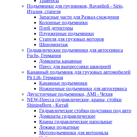
Траверсы
Подъемники для грузовиков, Ravaglioli - Sirio,
Италия, стапеля
Запасные части для Развал-схождения
Колонные подъемники
Плей детекторы
Плунжерные подъемники
Стапеля для грузовых моторов
Шиномонтаж
Гидравлические подъемники для автосервиса
Fuchs, Германия
Домкраты канавные
Пресс для выпрессовки шкворней
Канавный подъемник для грузовых автомобилей
Pit Lift- Германия
Канавные подъемники
Ножничные подъемники для автосервиса
Двухстоечные подъемники, АМІ - Чехия
NEW-Пресса гидравлические, краны, стойки
ShiningBerg - Китай
Гидравлические стойки,подставки под авто
Домкраты гидравлические
Краны гидравлические напольные
Лежаки подкатные
Мотоподьемники для мотоцикла