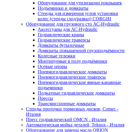
Оборудование для утилизации покрышек
Подъемники и домкраты
Стенды для измерения углов установки
колес (стенды сход/развал) CORGHI
Оборудование для грузового сто АС-Hydraulic
Аксессуары для АС-Hydraulic
Гидравлические краны
Гидравлические траверсы
Домкраты бутылочные
Домкраты повышенной грузоподъёмности
Колесные тележки
Монтируемые в полу подъёмники
Осевые опоры
Пневмогидравлические домкраты
Пневмогидравлические траверсы
Пневмогидравлические ямные-канавные
подъемники
Подкатные гидравлические домкраты
Прессы
Трансмиссионные домкраты
Стенды проточки тормозных дисков, Comec -
Италия
Пресс гидравлический OMCN - Италия
Автоматическая мойка деталей, Teknox - Италия
Оборудование для замены масла ORION