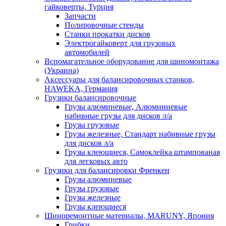
гайковерты, Турция
Запчасти
Полировочные стенды
Станки прокатки дисков
Электрогайковерт для грузовых
автомобилей
Вспомагательное оборудование для шиномонтажа
(Украина)
Аксессуары для балансировочных станков,
HAWEKA, Германия
Грузики балансировочные
Грузы алюминевые, Алюминиевые
набивные грузы для дисков л/а
Грузы грузовые
Грузы железные, Cтандарт набивные грузы
для дисков л/а
Грузы клеющиеся, Самоклейка штампованая
для легковых авто
Грузики для балансировки Френкен
Грузы алюминевые
Грузы грузовые
Грузы железные
Грузы клеющиеся
Шиноремонтные материалы, MARUNY, Япония
Грибки