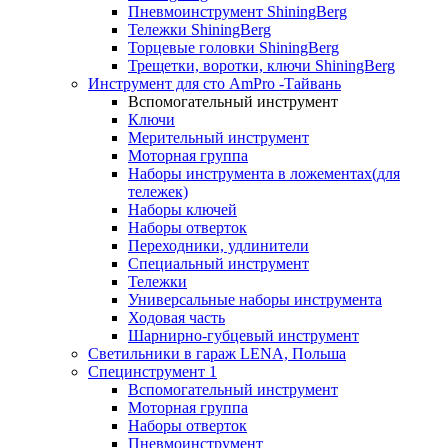
Пневмоинструмент ShiningBerg
Тележки ShiningBerg
Торцевые головки ShiningBerg
Трещетки, воротки, ключи ShiningBerg
Инструмент для сто AmPro -Тайвань
Вспомогательный инструмент
Ключи
Мерительный инструмент
Моторная группа
Наборы инструмента в ложементах(для
тележек)
Наборы ключей
Наборы отверток
Переходники, удлинители
Специальный инструмент
Тележки
Универсальные наборы инструмента
Ходовая часть
Шарнирно-губцевый инструмент
Светильники в гараж LENA, Польша
Специнструмент 1
Вспомогательный инструмент
Моторная группа
Наборы отверток
Пневмоинструмент