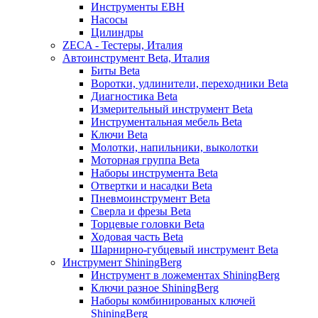
Инструменты EBH
Насосы
Цилиндры
ZECA - Тестеры, Италия
Автоинструмент Beta, Италия
Биты Beta
Воротки, удлинители, переходники Beta
Диагностика Beta
Измерительный инструмент Beta
Инструментальная мебель Beta
Ключи Beta
Молотки, напильники, выколотки
Моторная группа Beta
Наборы инструмента Beta
Отвертки и насадки Beta
Пневмоинструмент Beta
Сверла и фрезы Beta
Торцевые головки Beta
Ходовая часть Beta
Шарнирно-губцевый инструмент Beta
Инструмент ShiningBerg
Инструмент в ложементах ShiningBerg
Ключи разное ShiningBerg
Наборы комбинированых ключей
ShiningBerg