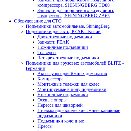
компрессора, SHININGBERG TD80
Запчасти для поршневого воздушного
компрессора, SHININGBERG ZA65
Оборудование для СТО
Подъемники автомобильные, ShiningBerg
Подъемники для авто, PEAK - Китай
Двухстоечные подъемники
Запчасти PEAK
Ножничные подъемники
Траверсы
Четырехстоечные подъемники
Подъемники для грузовых автомобилей BLITZ -
Германия
Аксессуары для Ямных домкратов
Компрессора
Монтажные тележки для колёс
Монтируемые в полу подъёмники
Ножничные подъемники
Осевые опоры
Пересса для шкворней
Пневмогидравлические ямные-канавные
подъемники
Подъемники колонные
Прессы