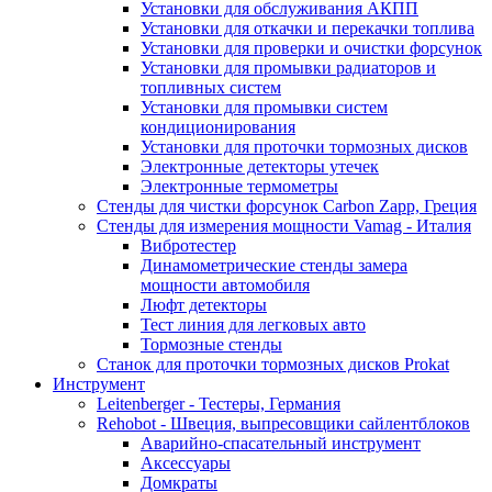
Установки для обслуживания АКПП
Установки для откачки и перекачки топлива
Установки для проверки и очистки форсунок
Установки для промывки радиаторов и
топливных систем
Установки для промывки систем
кондиционирования
Установки для проточки тормозных дисков
Электронные детекторы утечек
Электронные термометры
Стенды для чистки форсунок Carbon Zapp, Греция
Стенды для измерения мощности Vamag - Италия
Вибротестер
Динамометрические стенды замера
мощности автомобиля
Люфт детекторы
Тест линия для легковых авто
Тормозные стенды
Станок для проточки тормозных дисков Prokat
Инструмент
Leitenberger - Тестеры, Германия
Rehobot - Швеция, выпресовщики сайлентблоков
Аварийно-спасательный инструмент
Аксессуары
Домкраты