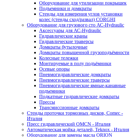
Оборудование для утилизации покрышек
Подъемники и домкраты
Стенды для измерения углов установки
колес (стенды сход/развал) CORGHI
Оборудование для грузового сто АС-Hydraulic
Аксессуары для АС-Hydraulic
Гидравлические краны
Гидравлические траверсы
Домкраты бутылочные
Домкраты повышенной грузоподъёмности
Колесные тележки
Монтируемые в полу подъёмники
Осевые опоры
Пневмогидравлические домкраты
Пневмогидравлические траверсы
Пневмогидравлические ямные-канавные
подъемники
Подкатные гидравлические домкраты
Прессы
Трансмиссионные домкраты
Стенды проточки тормозных дисков, Comec -
Италия
Пресс гидравлический OMCN - Италия
Автоматическая мойка деталей, Teknox - Италия
Оборудование для замены масла ORION