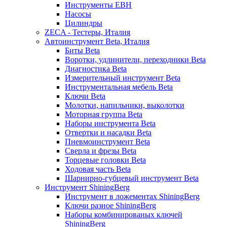
Инструменты EBH
Насосы
Цилиндры
ZECA - Тестеры, Италия
Автоинструмент Beta, Италия
Биты Beta
Воротки, удлинители, переходники Beta
Диагностика Beta
Измерительный инструмент Beta
Инструментальная мебель Beta
Ключи Beta
Молотки, напильники, выколотки
Моторная группа Beta
Наборы инструмента Beta
Отвертки и насадки Beta
Пневмоинструмент Beta
Сверла и фрезы Beta
Торцевые головки Beta
Ходовая часть Beta
Шарнирно-губцевый инструмент Beta
Инструмент ShiningBerg
Инструмент в ложементах ShiningBerg
Ключи разное ShiningBerg
Наборы комбинированых ключей
ShiningBerg