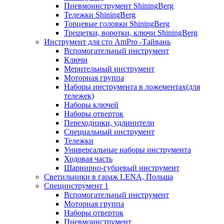
Пневмоинструмент ShiningBerg
Тележки ShiningBerg
Торцевые головки ShiningBerg
Трещетки, воротки, ключи ShiningBerg
Инструмент для сто AmPro -Тайвань
Вспомогательный инструмент
Ключи
Мерительный инструмент
Моторная группа
Наборы инструмента в ложементах(для
тележек)
Наборы ключей
Наборы отверток
Переходники, удлинители
Специальный инструмент
Тележки
Универсальные наборы инструмента
Ходовая часть
Шарнирно-губцевый инструмент
Светильники в гараж LENA, Польша
Специнструмент 1
Вспомогательный инструмент
Моторная группа
Наборы отверток
Пневмоинструмент