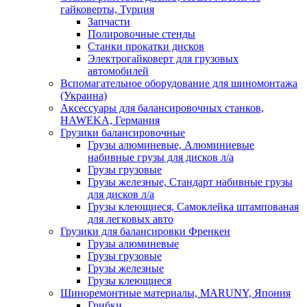
гайковерты, Турция
Запчасти
Полировочные стенды
Станки прокатки дисков
Электрогайковерт для грузовых
автомобилей
Вспомагательное оборудование для шиномонтажа
(Украина)
Аксессуары для балансировочных станков,
HAWEKA, Германия
Грузики балансировочные
Грузы алюминевые, Алюминиевые
набивные грузы для дисков л/а
Грузы грузовые
Грузы железные, Cтандарт набивные грузы
для дисков л/а
Грузы клеющиеся, Самоклейка штампованая
для легковых авто
Грузики для балансировки Френкен
Грузы алюминевые
Грузы грузовые
Грузы железные
Грузы клеющиеся
Шиноремонтные материалы, MARUNY, Япония
Грибки