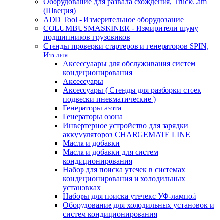
Оборудование для развала схождения, TruckCam
(Швеция)
ADD Tool - Измерительное оборудование
COLUMBUSMASKINER - Измирители шуму
подшипников грузовиков
Стенды проверки стартеров и генераторов SPIN,
Италия
Аксессуаары для обслуживания систем
кондиционирования
Аксессуары
Аксессуары ( Стенды для разборки стоек
подвески пневматические )
Генераторы азота
Генераторы озона
Инвертерное устройство для зарядки
аккумуляторов CHARGEMATE LINE
Масла и добавки
Масла и добавки для систем
кондиционирования
Набор для поиска утечек в системах
кондиционирования и холодильных
установках
Наборы для поиска утечекс УФ-лампой
Оборудование для холодильных установок и
систем кондиционирования