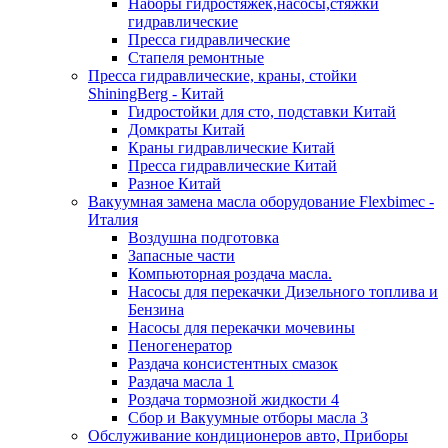
Наборы гидростяжек,насосы,стяжки
гидравлические
Пресса гидравлические
Стапеля ремонтные
Пресса гидравлические, краны, стойки
ShiningBerg - Китай
Гидростойки для сто, подставки Китай
Домкраты Китай
Краны гидравлические Китай
Пресса гидравлические Китай
Разное Китай
Вакуумная замена масла оборудование Flexbimeс -
Италия
Воздушна подготовка
Запасные части
Компьюторная роздача масла.
Насосы для перекачки Дизельного топлива и
Бензина
Насосы для перекачки мочевины
Пеногенератор
Раздача консистентных смазок
Раздача масла 1
Роздача тормозной жидкости 4
Сбор и Вакуумные отборы масла 3
Обслуживание кондиционеров авто, Приборы