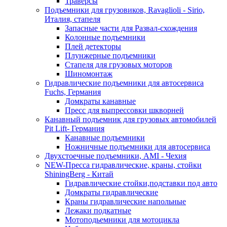
Траверсы
Подъемники для грузовиков, Ravaglioli - Sirio,
Италия, стапеля
Запасные части для Развал-схождения
Колонные подъемники
Плей детекторы
Плунжерные подъемники
Стапеля для грузовых моторов
Шиномонтаж
Гидравлические подъемники для автосервиса
Fuchs, Германия
Домкраты канавные
Пресс для выпрессовки шкворней
Канавный подъемник для грузовых автомобилей
Pit Lift- Германия
Канавные подъемники
Ножничные подъемники для автосервиса
Двухстоечные подъемники, АМІ - Чехия
NEW-Пресса гидравлические, краны, стойки
ShiningBerg - Китай
Гидравлические стойки,подставки под авто
Домкраты гидравлические
Краны гидравлические напольные
Лежаки подкатные
Мотоподьемники для мотоцикла