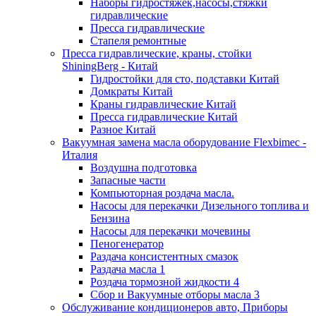
Наборы гидростяжек,насосы,стяжки
гидравлические
Пресса гидравлические
Стапеля ремонтные
Пресса гидравлические, краны, стойки
ShiningBerg - Китай
Гидростойки для сто, подставки Китай
Домкраты Китай
Краны гидравлические Китай
Пресса гидравлические Китай
Разное Китай
Вакуумная замена масла оборудование Flexbimeс -
Италия
Воздушна подготовка
Запасные части
Компьюторная роздача масла.
Насосы для перекачки Дизельного топлива и
Бензина
Насосы для перекачки мочевины
Пеногенератор
Раздача консистентных смазок
Раздача масла 1
Роздача тормозной жидкости 4
Сбор и Вакуумные отборы масла 3
Обслуживание кондиционеров авто, Приборы