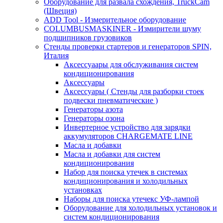
Оборудование для развала схождения, TruckCam
(Швеция)
ADD Tool - Измерительное оборудование
COLUMBUSMASKINER - Измирители шуму
подшипников грузовиков
Стенды проверки стартеров и генераторов SPIN,
Италия
Аксессуаары для обслуживания систем
кондиционирования
Аксессуары
Аксессуары ( Стенды для разборки стоек
подвески пневматические )
Генераторы азота
Генераторы озона
Инвертерное устройство для зарядки
аккумуляторов CHARGEMATE LINE
Масла и добавки
Масла и добавки для систем
кондиционирования
Набор для поиска утечек в системах
кондиционирования и холодильных
установках
Наборы для поиска утечекс УФ-лампой
Оборудование для холодильных установок и
систем кондиционирования