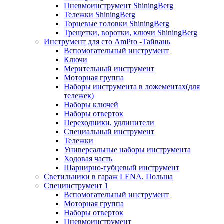
Пневмоинструмент ShiningBerg
Тележки ShiningBerg
Торцевые головки ShiningBerg
Трещетки, воротки, ключи ShiningBerg
Инструмент для сто AmPro -Тайвань
Вспомогательный инструмент
Ключи
Мерительный инструмент
Моторная группа
Наборы инструмента в ложементах(для
тележек)
Наборы ключей
Наборы отверток
Переходники, удлинители
Специальный инструмент
Тележки
Универсальные наборы инструмента
Ходовая часть
Шарнирно-губцевый инструмент
Светильники в гараж LENA, Польша
Специнструмент 1
Вспомогательный инструмент
Моторная группа
Наборы отверток
Пневмоинструмент