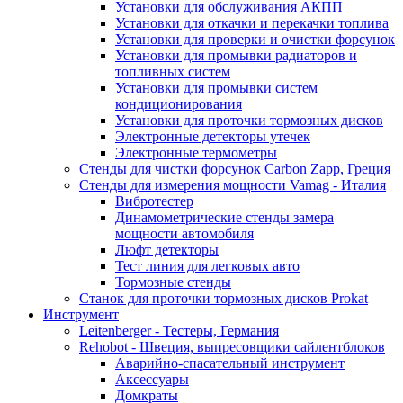
Установки для обслуживания АКПП
Установки для откачки и перекачки топлива
Установки для проверки и очистки форсунок
Установки для промывки радиаторов и
топливных систем
Установки для промывки систем
кондиционирования
Установки для проточки тормозных дисков
Электронные детекторы утечек
Электронные термометры
Стенды для чистки форсунок Carbon Zapp, Греция
Стенды для измерения мощности Vamag - Италия
Вибротестер
Динамометрические стенды замера
мощности автомобиля
Люфт детекторы
Тест линия для легковых авто
Тормозные стенды
Станок для проточки тормозных дисков Prokat
Инструмент
Leitenberger - Тестеры, Германия
Rehobot - Швеция, выпресовщики сайлентблоков
Аварийно-спасательный инструмент
Аксессуары
Домкраты