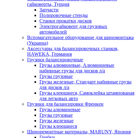
гайковерты, Турция
Запчасти
Полировочные стенды
Станки прокатки дисков
Электрогайковерт для грузовых
автомобилей
Вспомагательное оборудование для шиномонтажа
(Украина)
Аксессуары для балансировочных станков,
HAWEKA, Германия
Грузики балансировочные
Грузы алюминевые, Алюминиевые
набивные грузы для дисков л/а
Грузы грузовые
Грузы железные, Cтандарт набивные грузы
для дисков л/а
Грузы клеющиеся, Самоклейка штампованая
для легковых авто
Грузики для балансировки Френкен
Грузы алюминевые
Грузы грузовые
Грузы железные
Грузы клеющиеся
Шиноремонтные материалы, MARUNY, Япония
Грибки