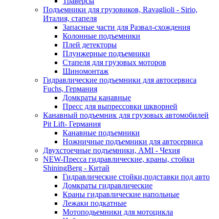
Траверсы
Подъемники для грузовиков, Ravaglioli - Sirio,
Италия, стапеля
Запасные части для Развал-схождения
Колонные подъемники
Плей детекторы
Плунжерные подъемники
Стапеля для грузовых моторов
Шиномонтаж
Гидравлические подъемники для автосервиса
Fuchs, Германия
Домкраты канавные
Пресс для выпрессовки шкворней
Канавный подъемник для грузовых автомобилей
Pit Lift- Германия
Канавные подъемники
Ножничные подъемники для автосервиса
Двухстоечные подъемники, АМІ - Чехия
NEW-Пресса гидравлические, краны, стойки
ShiningBerg - Китай
Гидравлические стойки,подставки под авто
Домкраты гидравлические
Краны гидравлические напольные
Лежаки подкатные
Мотоподьемники для мотоцикла