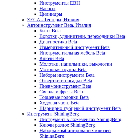
Инструменты EBH
Насосы
Цилиндры
ZECA - Тестеры, Италия
Автоинструмент Beta, Италия
Биты Beta
Воротки, удлинители, переходники Beta
Диагностика Beta
Измерительный инструмент Beta
Инструментальная мебель Beta
Ключи Beta
Молотки, напильники, выколотки
Моторная группа Beta
Наборы инструмента Beta
Отвертки и насадки Beta
Пневмоинструмент Beta
Сверла и фрезы Beta
Торцевые головки Beta
Ходовая часть Beta
Шарнирно-губцевый инструмент Beta
Инструмент ShiningBerg
Инструмент в ложементах ShiningBerg
Ключи разное ShiningBerg
Наборы комбинированых ключей
ShiningBerg