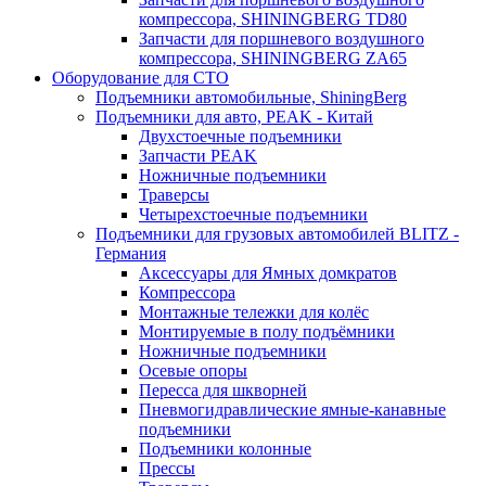
компрессора, SHININGBERG TD80
Запчасти для поршневого воздушного
компрессора, SHININGBERG ZA65
Оборудование для СТО
Подъемники автомобильные, ShiningBerg
Подъемники для авто, PEAK - Китай
Двухстоечные подъемники
Запчасти PEAK
Ножничные подъемники
Траверсы
Четырехстоечные подъемники
Подъемники для грузовых автомобилей BLITZ -
Германия
Аксессуары для Ямных домкратов
Компрессора
Монтажные тележки для колёс
Монтируемые в полу подъёмники
Ножничные подъемники
Осевые опоры
Пересса для шкворней
Пневмогидравлические ямные-канавные
подъемники
Подъемники колонные
Прессы