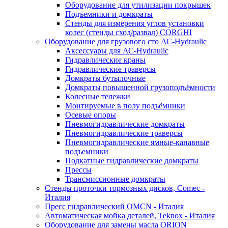
Оборудование для утилизации покрышек
Подъемники и домкраты
Стенды для измерения углов установки
колес (стенды сход/развал) CORGHI
Оборудование для грузового сто АС-Hydraulic
Аксессуары для АС-Hydraulic
Гидравлические краны
Гидравлические траверсы
Домкраты бутылочные
Домкраты повышенной грузоподъёмности
Колесные тележки
Монтируемые в полу подъёмники
Осевые опоры
Пневмогидравлические домкраты
Пневмогидравлические траверсы
Пневмогидравлические ямные-канавные
подъемники
Подкатные гидравлические домкраты
Прессы
Трансмиссионные домкраты
Стенды проточки тормозных дисков, Comec -
Италия
Пресс гидравлический OMCN - Италия
Автоматическая мойка деталей, Teknox - Италия
Оборудование для замены масла ORION