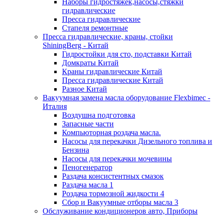
Наборы гидростяжек,насосы,стяжки
гидравлические
Пресса гидравлические
Стапеля ремонтные
Пресса гидравлические, краны, стойки
ShiningBerg - Китай
Гидростойки для сто, подставки Китай
Домкраты Китай
Краны гидравлические Китай
Пресса гидравлические Китай
Разное Китай
Вакуумная замена масла оборудование Flexbimeс -
Италия
Воздушна подготовка
Запасные части
Компьюторная роздача масла.
Насосы для перекачки Дизельного топлива и
Бензина
Насосы для перекачки мочевины
Пеногенератор
Раздача консистентных смазок
Раздача масла 1
Роздача тормозной жидкости 4
Сбор и Вакуумные отборы масла 3
Обслуживание кондиционеров авто, Приборы