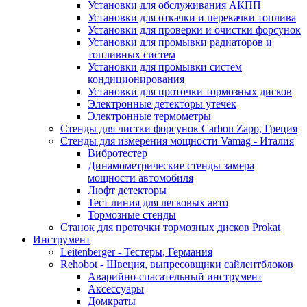
Установки для обслуживания АКПП
Установки для откачки и перекачки топлива
Установки для проверки и очистки форсунок
Установки для промывки радиаторов и
топливных систем
Установки для промывки систем
кондиционирования
Установки для проточки тормозных дисков
Электронные детекторы утечек
Электронные термометры
Стенды для чистки форсунок Carbon Zapp, Греция
Стенды для измерения мощности Vamag - Италия
Вибротестер
Динамометрические стенды замера
мощности автомобиля
Люфт детекторы
Тест линия для легковых авто
Тормозные стенды
Станок для проточки тормозных дисков Prokat
Инструмент
Leitenberger - Тестеры, Германия
Rehobot - Швеция, выпресовщики сайлентблоков
Аварийно-спасательный инструмент
Аксессуары
Домкраты