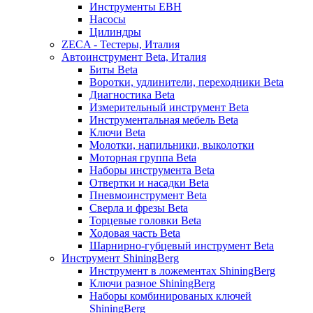
Инструменты EBH
Насосы
Цилиндры
ZECA - Тестеры, Италия
Автоинструмент Beta, Италия
Биты Beta
Воротки, удлинители, переходники Beta
Диагностика Beta
Измерительный инструмент Beta
Инструментальная мебель Beta
Ключи Beta
Молотки, напильники, выколотки
Моторная группа Beta
Наборы инструмента Beta
Отвертки и насадки Beta
Пневмоинструмент Beta
Сверла и фрезы Beta
Торцевые головки Beta
Ходовая часть Beta
Шарнирно-губцевый инструмент Beta
Инструмент ShiningBerg
Инструмент в ложементах ShiningBerg
Ключи разное ShiningBerg
Наборы комбинированых ключей
ShiningBerg