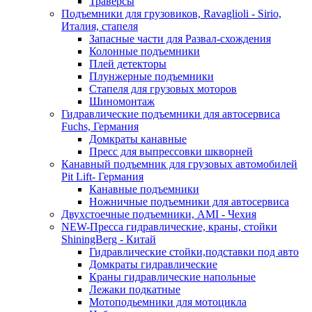
Траверсы
Подъемники для грузовиков, Ravaglioli - Sirio,
Италия, стапеля
Запасные части для Развал-схождения
Колонные подъемники
Плей детекторы
Плунжерные подъемники
Стапеля для грузовых моторов
Шиномонтаж
Гидравлические подъемники для автосервиса
Fuchs, Германия
Домкраты канавные
Пресс для выпрессовки шкворней
Канавный подъемник для грузовых автомобилей
Pit Lift- Германия
Канавные подъемники
Ножничные подъемники для автосервиса
Двухстоечные подъемники, АМІ - Чехия
NEW-Пресса гидравлические, краны, стойки
ShiningBerg - Китай
Гидравлические стойки,подставки под авто
Домкраты гидравлические
Краны гидравлические напольные
Лежаки подкатные
Мотоподьемники для мотоцикла