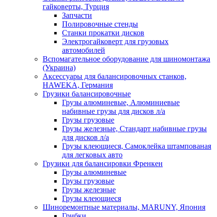
гайковерты, Турция
Запчасти
Полировочные стенды
Станки прокатки дисков
Электрогайковерт для грузовых
автомобилей
Вспомагательное оборудование для шиномонтажа
(Украина)
Аксессуары для балансировочных станков,
HAWEKA, Германия
Грузики балансировочные
Грузы алюминевые, Алюминиевые
набивные грузы для дисков л/а
Грузы грузовые
Грузы железные, Cтандарт набивные грузы
для дисков л/а
Грузы клеющиеся, Самоклейка штампованая
для легковых авто
Грузики для балансировки Френкен
Грузы алюминевые
Грузы грузовые
Грузы железные
Грузы клеющиеся
Шиноремонтные материалы, MARUNY, Япония
Грибки