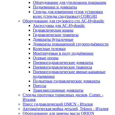
Оборудование для утилизации покрышек
Подъемники и домкраты
Стенды для измерения углов установки
колес (стенды сход/развал) CORGHI
Оборудование для грузового сто АС-Hydraulic
Аксессуары для АС-Hydraulic
Гидравлические краны
Гидравлические траверсы
Домкраты бутылочные
Домкраты повышенной грузоподъёмности
Колесные тележки
Монтируемые в полу подъёмники
Осевые опоры
Пневмогидравлические домкраты
Пневмогидравлические траверсы
Пневмогидравлические ямные-канавные
подъемники
Подкатные гидравлические домкраты
Прессы
Трансмиссионные домкраты
Стенды проточки тормозных дисков, Comec -
Италия
Пресс гидравлический OMCN - Италия
Автоматическая мойка деталей, Teknox - Италия
Оборудование для замены масла ORION