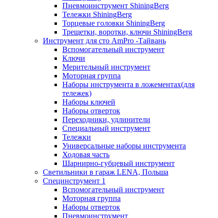
Пневмоинструмент ShiningBerg
Тележки ShiningBerg
Торцевые головки ShiningBerg
Трещетки, воротки, ключи ShiningBerg
Инструмент для сто AmPro -Тайвань
Вспомогательный инструмент
Ключи
Мерительный инструмент
Моторная группа
Наборы инструмента в ложементах(для
тележек)
Наборы ключей
Наборы отверток
Переходники, удлинители
Специальный инструмент
Тележки
Универсальные наборы инструмента
Ходовая часть
Шарнирно-губцевый инструмент
Светильники в гараж LENA, Польша
Специнструмент 1
Вспомогательный инструмент
Моторная группа
Наборы отверток
Пневмоинструмент