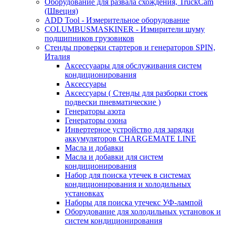
Оборудование для развала схождения, TruckCam
(Швеция)
ADD Tool - Измерительное оборудование
COLUMBUSMASKINER - Измирители шуму
подшипников грузовиков
Стенды проверки стартеров и генераторов SPIN,
Италия
Аксессуаары для обслуживания систем
кондиционирования
Аксессуары
Аксессуары ( Стенды для разборки стоек
подвески пневматические )
Генераторы азота
Генераторы озона
Инвертерное устройство для зарядки
аккумуляторов CHARGEMATE LINE
Масла и добавки
Масла и добавки для систем
кондиционирования
Набор для поиска утечек в системах
кондиционирования и холодильных
установках
Наборы для поиска утечекс УФ-лампой
Оборудование для холодильных установок и
систем кондиционирования