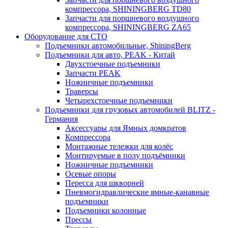
компрессора, SHININGBERG TD80
Запчасти для поршневого воздушного
компрессора, SHININGBERG ZA65
Оборудование для СТО
Подъемники автомобильные, ShiningBerg
Подъемники для авто, PEAK - Китай
Двухстоечные подъемники
Запчасти PEAK
Ножничные подъемники
Траверсы
Четырехстоечные подъемники
Подъемники для грузовых автомобилей BLITZ -
Германия
Аксессуары для Ямных домкратов
Компрессора
Монтажные тележки для колёс
Монтируемые в полу подъёмники
Ножничные подъемники
Осевые опоры
Пересса для шкворней
Пневмогидравлические ямные-канавные
подъемники
Подъемники колонные
Прессы