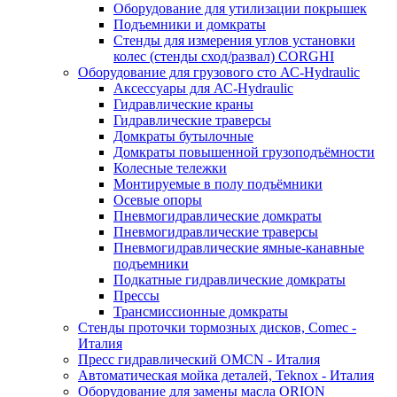
Оборудование для утилизации покрышек
Подъемники и домкраты
Стенды для измерения углов установки
колес (стенды сход/развал) CORGHI
Оборудование для грузового сто АС-Hydraulic
Аксессуары для АС-Hydraulic
Гидравлические краны
Гидравлические траверсы
Домкраты бутылочные
Домкраты повышенной грузоподъёмности
Колесные тележки
Монтируемые в полу подъёмники
Осевые опоры
Пневмогидравлические домкраты
Пневмогидравлические траверсы
Пневмогидравлические ямные-канавные
подъемники
Подкатные гидравлические домкраты
Прессы
Трансмиссионные домкраты
Стенды проточки тормозных дисков, Comec -
Италия
Пресс гидравлический OMCN - Италия
Автоматическая мойка деталей, Teknox - Италия
Оборудование для замены масла ORION