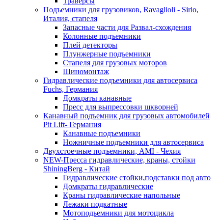
Траверсы
Подъемники для грузовиков, Ravaglioli - Sirio,
Италия, стапеля
Запасные части для Развал-схождения
Колонные подъемники
Плей детекторы
Плунжерные подъемники
Стапеля для грузовых моторов
Шиномонтаж
Гидравлические подъемники для автосервиса
Fuchs, Германия
Домкраты канавные
Пресс для выпрессовки шкворней
Канавный подъемник для грузовых автомобилей
Pit Lift- Германия
Канавные подъемники
Ножничные подъемники для автосервиса
Двухстоечные подъемники, АМІ - Чехия
NEW-Пресса гидравлические, краны, стойки
ShiningBerg - Китай
Гидравлические стойки,подставки под авто
Домкраты гидравлические
Краны гидравлические напольные
Лежаки подкатные
Мотоподьемники для мотоцикла