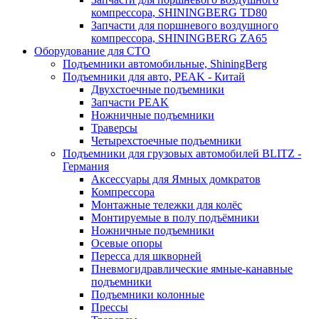
компрессора, SHININGBERG TD80
Запчасти для поршневого воздушного
компрессора, SHININGBERG ZA65
Оборудование для СТО
Подъемники автомобильные, ShiningBerg
Подъемники для авто, PEAK - Китай
Двухстоечные подъемники
Запчасти PEAK
Ножничные подъемники
Траверсы
Четырехстоечные подъемники
Подъемники для грузовых автомобилей BLITZ -
Германия
Аксессуары для Ямных домкратов
Компрессора
Монтажные тележки для колёс
Монтируемые в полу подъёмники
Ножничные подъемники
Осевые опоры
Пересса для шкворней
Пневмогидравлические ямные-канавные
подъемники
Подъемники колонные
Прессы