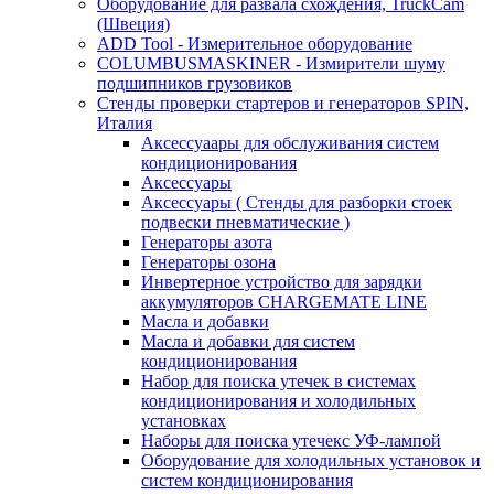
Оборудование для развала схождения, TruckCam
(Швеция)
ADD Tool - Измерительное оборудование
COLUMBUSMASKINER - Измирители шуму
подшипников грузовиков
Стенды проверки стартеров и генераторов SPIN,
Италия
Аксессуаары для обслуживания систем
кондиционирования
Аксессуары
Аксессуары ( Стенды для разборки стоек
подвески пневматические )
Генераторы азота
Генераторы озона
Инвертерное устройство для зарядки
аккумуляторов CHARGEMATE LINE
Масла и добавки
Масла и добавки для систем
кондиционирования
Набор для поиска утечек в системах
кондиционирования и холодильных
установках
Наборы для поиска утечекс УФ-лампой
Оборудование для холодильных установок и
систем кондиционирования