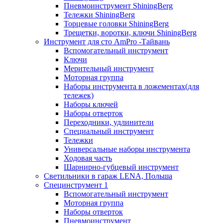
Пневмоинструмент ShiningBerg
Тележки ShiningBerg
Торцевые головки ShiningBerg
Трещетки, воротки, ключи ShiningBerg
Инструмент для сто AmPro -Тайвань
Вспомогательный инструмент
Ключи
Мерительный инструмент
Моторная группа
Наборы инструмента в ложементах(для
тележек)
Наборы ключей
Наборы отверток
Переходники, удлинители
Специальный инструмент
Тележки
Универсальные наборы инструмента
Ходовая часть
Шарнирно-губцевый инструмент
Светильники в гараж LENA, Польша
Специнструмент 1
Вспомогательный инструмент
Моторная группа
Наборы отверток
Пневмоинструмент