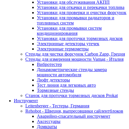
Установки для обслуживания АКПП
Установки для откачки и перекачки топлива
Установки для проверки и очистки форсунок
Установки для промывки радиаторов и
топливных систем
Установки для промывки систем
кондиционирования
Установки для проточки тормозных дисков
Электронные детекторы утечек
Электронные термометры
Стенды для чистки форсунок Carbon Zapp, Греция
Стенды для измерения мощности Vamag - Италия
Вибротестер
Динамометрические стенды замера
мощности автомобиля
Люфт детекторы
Тест линия для легковых авто
Тормозные стенды
Станок для проточки тормозных дисков Prokat
Инструмент
Leitenberger - Тестеры, Германия
Rehobot - Швеция, выпресовщики сайлентблоков
Аварийно-спасательный инструмент
Аксессуары
Домкраты