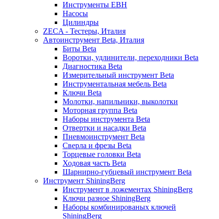
Инструменты EBH
Насосы
Цилиндры
ZECA - Тестеры, Италия
Автоинструмент Beta, Италия
Биты Beta
Воротки, удлинители, переходники Beta
Диагностика Beta
Измерительный инструмент Beta
Инструментальная мебель Beta
Ключи Beta
Молотки, напильники, выколотки
Моторная группа Beta
Наборы инструмента Beta
Отвертки и насадки Beta
Пневмоинструмент Beta
Сверла и фрезы Beta
Торцевые головки Beta
Ходовая часть Beta
Шарнирно-губцевый инструмент Beta
Инструмент ShiningBerg
Инструмент в ложементах ShiningBerg
Ключи разное ShiningBerg
Наборы комбинированых ключей
ShiningBerg