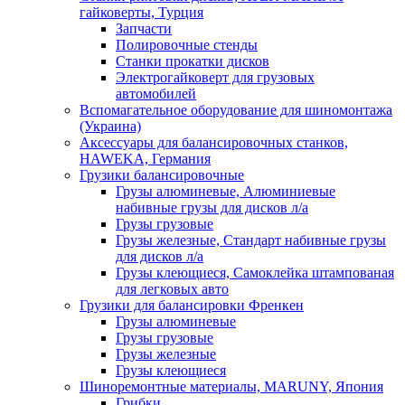
гайковерты, Турция
Запчасти
Полировочные стенды
Станки прокатки дисков
Электрогайковерт для грузовых
автомобилей
Вспомагательное оборудование для шиномонтажа
(Украина)
Аксессуары для балансировочных станков,
HAWEKA, Германия
Грузики балансировочные
Грузы алюминевые, Алюминиевые
набивные грузы для дисков л/а
Грузы грузовые
Грузы железные, Cтандарт набивные грузы
для дисков л/а
Грузы клеющиеся, Самоклейка штампованая
для легковых авто
Грузики для балансировки Френкен
Грузы алюминевые
Грузы грузовые
Грузы железные
Грузы клеющиеся
Шиноремонтные материалы, MARUNY, Япония
Грибки