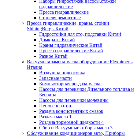
Наборы гидростяжек,насосы,стяжки
гидравлические
Пресса гидравлические
Стапеля ремонтные
Пресса гидравлические, краны, стойки
ShiningBerg - Китай
Гидростойки для сто, подставки Китай
Домкраты Китай
Краны гидравлические Китай
Пресса гидравлические Китай
Разное Китай
Вакуумная замена масла оборудование Flexbimeс -
Италия
Воздушна подготовка
Запасные части
Компьюторная роздача масла.
Насосы для перекачки Дизельного топлива и
Бензина
Насосы для перекачки мочевины
Пеногенератор
Раздача консистентных смазок
Раздача масла 1
Роздача тормозной жидкости 4
Сбор и Вакуумные отборы масла 3
Обслуживание кондиционеров авто, Приборы