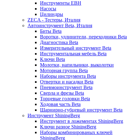
Инструменты EBH
Насосы
Цилиндры
ZECA - Тестеры, Италия
Автоинструмент Beta, Италия
Биты Beta
Воротки, удлинители, переходники Beta
Диагностика Beta
Измерительный инструмент Beta
Инструментальная мебель Beta
Ключи Beta
Молотки, напильники, выколотки
Моторная группа Beta
Наборы инструмента Beta
Отвертки и насадки Beta
Пневмоинструмент Beta
Сверла и фрезы Beta
Торцевые головки Beta
Ходовая часть Beta
Шарнирно-губцевый инструмент Beta
Инструмент ShiningBerg
Инструмент в ложементах ShiningBerg
Ключи разное ShiningBerg
Наборы комбинированых ключей
ShiningBerg