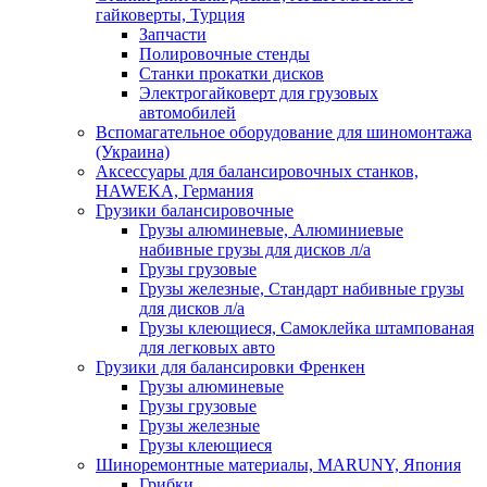
гайковерты, Турция
Запчасти
Полировочные стенды
Станки прокатки дисков
Электрогайковерт для грузовых
автомобилей
Вспомагательное оборудование для шиномонтажа
(Украина)
Аксессуары для балансировочных станков,
HAWEKA, Германия
Грузики балансировочные
Грузы алюминевые, Алюминиевые
набивные грузы для дисков л/а
Грузы грузовые
Грузы железные, Cтандарт набивные грузы
для дисков л/а
Грузы клеющиеся, Самоклейка штампованая
для легковых авто
Грузики для балансировки Френкен
Грузы алюминевые
Грузы грузовые
Грузы железные
Грузы клеющиеся
Шиноремонтные материалы, MARUNY, Япония
Грибки