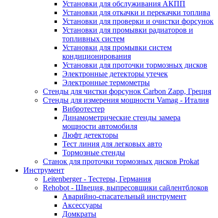
Установки для обслуживания АКПП
Установки для откачки и перекачки топлива
Установки для проверки и очистки форсунок
Установки для промывки радиаторов и
топливных систем
Установки для промывки систем
кондиционирования
Установки для проточки тормозных дисков
Электронные детекторы утечек
Электронные термометры
Стенды для чистки форсунок Carbon Zapp, Греция
Стенды для измерения мощности Vamag - Италия
Вибротестер
Динамометрические стенды замера
мощности автомобиля
Люфт детекторы
Тест линия для легковых авто
Тормозные стенды
Станок для проточки тормозных дисков Prokat
Инструмент
Leitenberger - Тестеры, Германия
Rehobot - Швеция, выпресовщики сайлентблоков
Аварийно-спасательный инструмент
Аксессуары
Домкраты