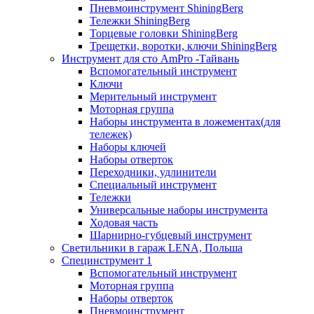
Пневмоинструмент ShiningBerg
Тележки ShiningBerg
Торцевые головки ShiningBerg
Трещетки, воротки, ключи ShiningBerg
Инструмент для сто AmPro -Тайвань
Вспомогательный инструмент
Ключи
Мерительный инструмент
Моторная группа
Наборы инструмента в ложементах(для
тележек)
Наборы ключей
Наборы отверток
Переходники, удлинители
Специальный инструмент
Тележки
Универсальные наборы инструмента
Ходовая часть
Шарнирно-губцевый инструмент
Светильники в гараж LENA, Польша
Специнструмент 1
Вспомогательный инструмент
Моторная группа
Наборы отверток
Пневмоинструмент