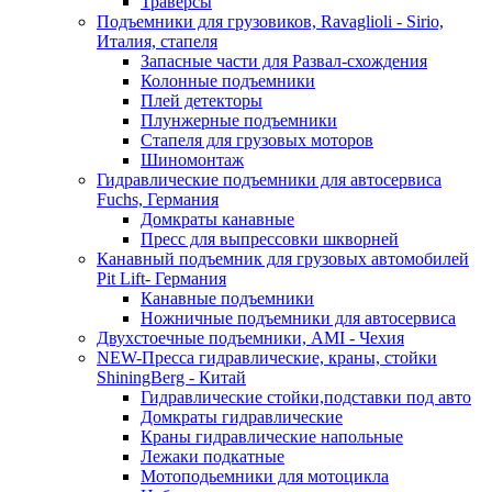
Траверсы
Подъемники для грузовиков, Ravaglioli - Sirio,
Италия, стапеля
Запасные части для Развал-схождения
Колонные подъемники
Плей детекторы
Плунжерные подъемники
Стапеля для грузовых моторов
Шиномонтаж
Гидравлические подъемники для автосервиса
Fuchs, Германия
Домкраты канавные
Пресс для выпрессовки шкворней
Канавный подъемник для грузовых автомобилей
Pit Lift- Германия
Канавные подъемники
Ножничные подъемники для автосервиса
Двухстоечные подъемники, АМІ - Чехия
NEW-Пресса гидравлические, краны, стойки
ShiningBerg - Китай
Гидравлические стойки,подставки под авто
Домкраты гидравлические
Краны гидравлические напольные
Лежаки подкатные
Мотоподьемники для мотоцикла