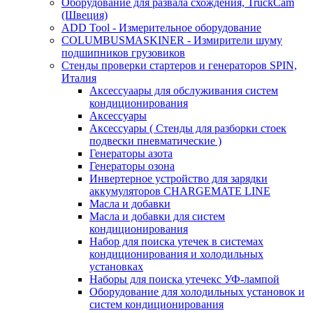
Оборудование для развала схождения, TruckCam
(Швеция)
ADD Tool - Измерительное оборудование
COLUMBUSMASKINER - Измирители шуму
подшипников грузовиков
Стенды проверки стартеров и генераторов SPIN,
Италия
Аксессуаары для обслуживания систем
кондиционирования
Аксессуары
Аксессуары ( Стенды для разборки стоек
подвески пневматические )
Генераторы азота
Генераторы озона
Инвертерное устройство для зарядки
аккумуляторов CHARGEMATE LINE
Масла и добавки
Масла и добавки для систем
кондиционирования
Набор для поиска утечек в системах
кондиционирования и холодильных
установках
Наборы для поиска утечекс УФ-лампой
Оборудование для холодильных установок и
систем кондиционирования