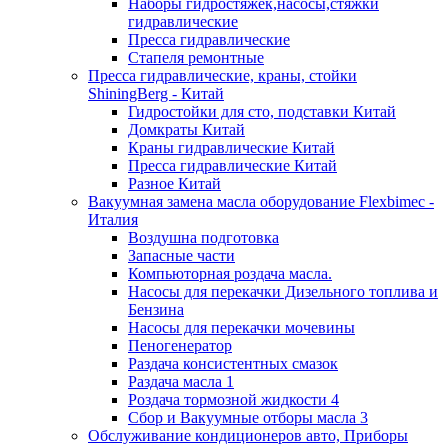
Наборы гидростяжек,насосы,стяжки
гидравлические
Пресса гидравлические
Стапеля ремонтные
Пресса гидравлические, краны, стойки
ShiningBerg - Китай
Гидростойки для сто, подставки Китай
Домкраты Китай
Краны гидравлические Китай
Пресса гидравлические Китай
Разное Китай
Вакуумная замена масла оборудование Flexbimeс -
Италия
Воздушна подготовка
Запасные части
Компьюторная роздача масла.
Насосы для перекачки Дизельного топлива и
Бензина
Насосы для перекачки мочевины
Пеногенератор
Раздача консистентных смазок
Раздача масла 1
Роздача тормозной жидкости 4
Сбор и Вакуумные отборы масла 3
Обслуживание кондиционеров авто, Приборы