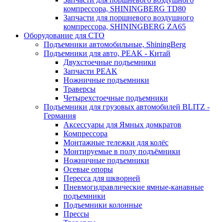
компрессора, SHININGBERG TD80
Запчасти для поршневого воздушного
компрессора, SHININGBERG ZA65
Оборудование для СТО
Подъемники автомобильные, ShiningBerg
Подъемники для авто, PEAK - Китай
Двухстоечные подъемники
Запчасти PEAK
Ножничные подъемники
Траверсы
Четырехстоечные подъемники
Подъемники для грузовых автомобилей BLITZ -
Германия
Аксессуары для Ямных домкратов
Компрессора
Монтажные тележки для колёс
Монтируемые в полу подъёмники
Ножничные подъемники
Осевые опоры
Пересса для шкворней
Пневмогидравлические ямные-канавные
подъемники
Подъемники колонные
Прессы