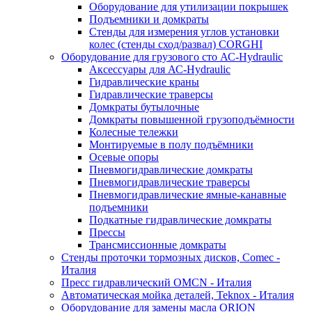
Оборудование для утилизации покрышек
Подъемники и домкраты
Стенды для измерения углов установки
колес (стенды сход/развал) CORGHI
Оборудование для грузового сто АС-Hydraulic
Аксессуары для АС-Hydraulic
Гидравлические краны
Гидравлические траверсы
Домкраты бутылочные
Домкраты повышенной грузоподъёмности
Колесные тележки
Монтируемые в полу подъёмники
Осевые опоры
Пневмогидравлические домкраты
Пневмогидравлические траверсы
Пневмогидравлические ямные-канавные
подъемники
Подкатные гидравлические домкраты
Прессы
Трансмиссионные домкраты
Стенды проточки тормозных дисков, Comec -
Италия
Пресс гидравлический OMCN - Италия
Автоматическая мойка деталей, Teknox - Италия
Оборудование для замены масла ORION