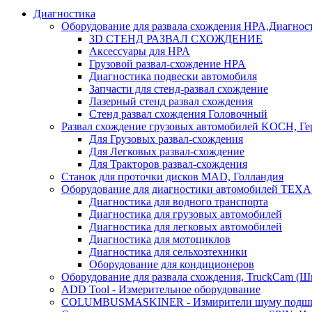
Диагностика
Оборудование для развала схождения HPA,Диагнос
3D СТЕНД РАЗВАЛ СХОЖДЕНИЕ
Аксессуары для HPA
Грузовой развал-схождение HPA
Диагностика подвески автомобиля
Запчасти для стенд-развал схождение
Лазерный стенд развал схождения
Стенд развал схождения Головочный
Развал схождение грузовых автомобилей KOCH, Г
Для Грузовых развал-схождения
Для Легковых развал-схождение
Для Тракторов развал-схождения
Станок для проточки дисков MAD, Голландия
Оборудование для диагностики автомобилей TEXA
Диагностика для водного транспорта
Диагностика для грузовых автомобилей
Диагностика для легковых автомобилей
Диагностика для мотоциклов
Диагностика для сельхозтехники
Оборудование для кондиционеров
Оборудование для развала схождения, TruckCam (Ш
ADD Tool - Измерительное оборудование
COLUMBUSMASKINER - Измирители шуму подшип