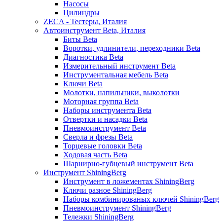
Насосы
Цилиндры
ZECA - Тестеры, Италия
Автоинструмент Beta, Италия
Биты Beta
Воротки, удлинители, переходники Beta
Диагностика Beta
Измерительный инструмент Beta
Инструментальная мебель Beta
Ключи Beta
Молотки, напильники, выколотки
Моторная группа Beta
Наборы инструмента Beta
Отвертки и насадки Beta
Пневмоинструмент Beta
Сверла и фрезы Beta
Торцевые головки Beta
Ходовая часть Beta
Шарнирно-губцевый инструмент Beta
Инструмент ShiningBerg
Инструмент в ложементах ShiningBerg
Ключи разное ShiningBerg
Наборы комбинированых ключей ShiningBerg
Пневмоинструмент ShiningBerg
Тележки ShiningBerg