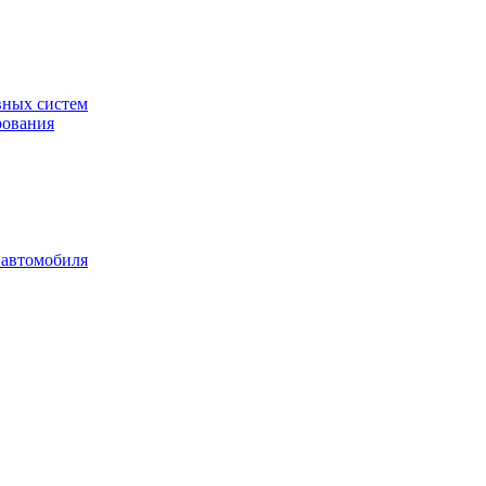
вных систем
рования
 автомобиля