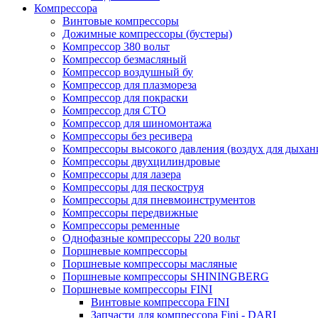
Компрессора
Винтовые компрессоры
Дожимные компрессоры (бустеры)
Компрессор 380 вольт
Компрессор безмасляный
Компрессор воздушный бу
Компрессор для плазмореза
Компрессор для покраски
Компрессор для СТО
Компрессор для шиномонтажа
Компрессоры без ресивера
Компрессоры высокого давления (воздух для дыхан
Компрессоры двухцилиндровые
Компрессоры для лазера
Компрессоры для пескоструя
Компрессоры для пневмоинструментов
Компрессоры передвижные
Компрессоры ременные
Однофазные компрессоры 220 вольт
Поршневые компрессоры
Поршневые компрессоры масляные
Поршневые компрессоры SHININGBERG
Поршневые компрессоры FINI
Винтовые компрессора FINI
Запчасти для компрессора Fini - DARI