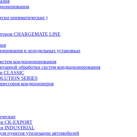
талия
иционирования
ески пневматические )
муляторов CHARGEMATE LINE
ния
онирования и холодильных установках
систем кондиционирования
нитарной обработки систем кондиционирования
рии CLASSIC
VOLUTION SERIES
прессоров кондиционеров
в
ические
ерии CK-EXPORT
ерии INDUSTRIAL
 для пунктов утилизации автомобилей