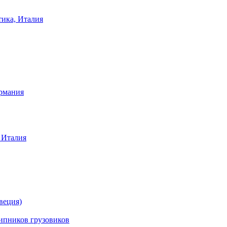
тика, Италия
ермания
 Италия
веция)
ников грузовиков