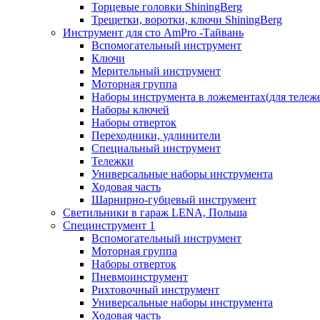
Торцевые головки ShiningBerg
Трещетки, воротки, ключи ShiningBerg
Инструмент для сто AmPro -Тайвань
Вспомогательный инструмент
Ключи
Мерительный инструмент
Моторная группа
Наборы инструмента в ложементах(для тележ
Наборы ключей
Наборы отверток
Переходники, удлинители
Специальный инструмент
Тележки
Универсальные наборы инструмента
Ходовая часть
Шарнирно-губцевый инструмент
Светильники в гараж LENA, Польша
Специнструмент 1
Вспомогательный инструмент
Моторная группа
Наборы отверток
Пневмоинструмент
Рихтовочный инструмент
Универсальные наборы инструмента
Ходовая часть