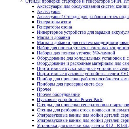
Стенды проверки стартеров и генераторов SPIN, И
Аксессуаары для обслуживания систем конд
Аксессуары
Аксессуары ( Стенды для разборки стоек подв
Генераторы азота
Генераторы озона
Инвертерное устройство для зарядки акку
Масла и добавки
Масла и добавки для систем кондиционирова
Набор для поиска утечек в системах кондици
Наборы для поиска утечекс УФ-лампой
Оборудование для холодильных установок и 
Оборудование и расходные материалы для са
Портативные пуско-зарядные устройства се
Портативные пусковые устройства серии E
Прибор для проверки работоспособности ком
Приборы для проверки света фар
Прочее
Прочее оборудование
Пусковые устройства Power Pack
Стенды для проверки генераторов и стартеро
Стенды для разборки стоек подвески пневмат
Ультразвуковые ванны для мойки деталей с
Ультразвуковые ванны для мойки деталей с
Установка для откачки хладагента R12 - R134