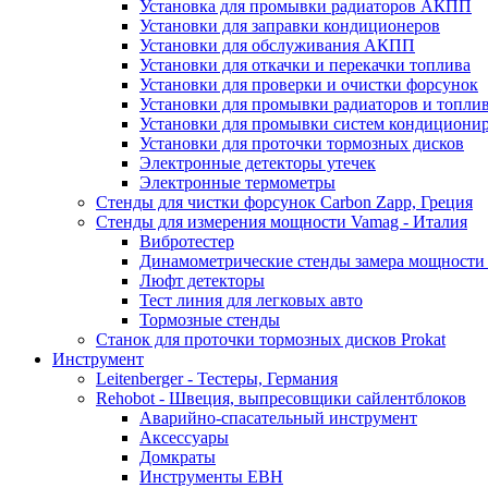
Установка для промывки радиаторов АКПП
Установки для заправки кондиционеров
Установки для обслуживания АКПП
Установки для откачки и перекачки топлива
Установки для проверки и очистки форсунок
Установки для промывки радиаторов и топли
Установки для промывки систем кондициони
Установки для проточки тормозных дисков
Электронные детекторы утечек
Электронные термометры
Стенды для чистки форсунок Carbon Zapp, Греция
Стенды для измерения мощности Vamag - Италия
Вибротестер
Динамометрические стенды замера мощности
Люфт детекторы
Тест линия для легковых авто
Тормозные стенды
Станок для проточки тормозных дисков Prokat
Инструмент
Leitenberger - Тестеры, Германия
Rehobot - Швеция, выпресовщики сайлентблоков
Аварийно-спасательный инструмент
Аксессуары
Домкраты
Инструменты EBH