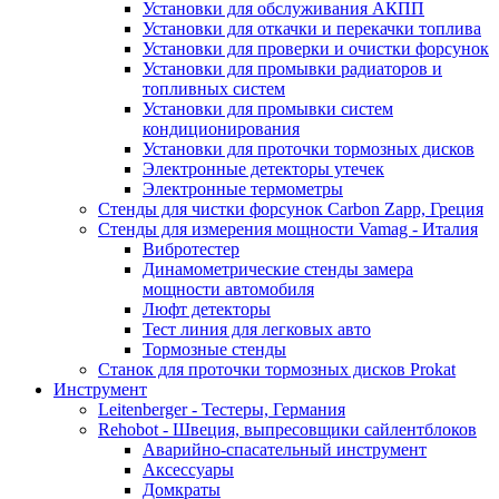
Установки для обслуживания АКПП
Установки для откачки и перекачки топлива
Установки для проверки и очистки форсунок
Установки для промывки радиаторов и
топливных систем
Установки для промывки систем
кондиционирования
Установки для проточки тормозных дисков
Электронные детекторы утечек
Электронные термометры
Стенды для чистки форсунок Carbon Zapp, Греция
Стенды для измерения мощности Vamag - Италия
Вибротестер
Динамометрические стенды замера
мощности автомобиля
Люфт детекторы
Тест линия для легковых авто
Тормозные стенды
Станок для проточки тормозных дисков Prokat
Инструмент
Leitenberger - Тестеры, Германия
Rehobot - Швеция, выпресовщики сайлентблоков
Аварийно-спасательный инструмент
Аксессуары
Домкраты