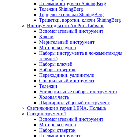
Пневмоинструмент ShiningBerg
Тележки ShiningBerg
Торцевые головки ShiningBerg
Трещетки, воротки, ключи ShiningBerg
Инструмент для сто AmPro -Тайвань
Вспомогательный инструмент
Ключи
Мерительный инструмент
Моторная группа
Наборы инструмента в ложементах(для
тележек)
Наборы ключей
Наборы отверток
Переходники, удлинители
Специальный инструмент
Тележки
Универсальные наборы инструмента
Ходовая часть
Шарнирно-губцевый инструмент
Светильники в гараж LENA, Польша
Специнструмент 1
Вспомогательный инструмент
Моторная группа
Наборы отверток
Пневмоинструмент