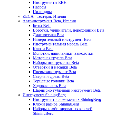
Инструменты EBH
Насосы
Цилиндры
ZECA - Тестеры, Италия
Автоинструмент Beta, Италия
Биты Beta
Воротки, удлинители, переходники Beta
Диагностика Beta
Измерительный инструмент Beta
Инструментальная мебель Beta
Ключи Beta
Молотки, напильники, выколотки
Моторная группа Beta
Наборы инструмента Beta
Отвертки и насадки Beta
Пневмоинструмент Beta
Сверла и фрезы Beta
Торцевые головки Beta
Ходовая часть Beta
Шарнирно-губцевый инструмент Beta
Инструмент ShiningBerg
Инструмент в ложементах ShiningBerg
Ключи разное ShiningBerg
Наборы комбинированых ключей
ShiningBerg