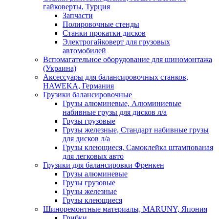
гайковерты, Турция
Запчасти
Полировочные стенды
Станки прокатки дисков
Электрогайковерт для грузовых
автомобилей
Вспомагательное оборудование для шиномонтажа
(Украина)
Аксессуары для балансировочных станков,
HAWEKA, Германия
Грузики балансировочные
Грузы алюминевые, Алюминиевые
набивные грузы для дисков л/а
Грузы грузовые
Грузы железные, Cтандарт набивные грузы
для дисков л/а
Грузы клеющиеся, Самоклейка штампованая
для легковых авто
Грузики для балансировки Френкен
Грузы алюминевые
Грузы грузовые
Грузы железные
Грузы клеющиеся
Шиноремонтные материалы, MARUNY, Япония
Грибки