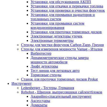
Установки для обслуживания АКПП
Установки для откачки и перекачки топлива
Установки для проверки и очистки форсунок
Установки для промывки радиаторов и
топливных систем
Установки для промывки систем
кондиционирования
Установки для проточки тормозных дисков
Электронные детекторы утечек
Электронные термометры
Стенды для чистки форсунок Carbon Zapp, Греция
Стенды для измерения мощности Vamag - Италия
Вибротестер
Динамометрические стенды замера
мощности автомобиля
Люфт детекторы
Тест линия для легковых авто
Тормозные стенды
Станок для проточки тормозных дисков Prokat
Инструмент
Leitenberger - Тестеры, Германия
Rehobot - Швеция, выпресовщики сайлентблоков
Аварийно-спасательный инструмент
Аксессуары
Домкраты