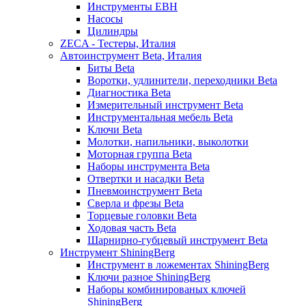
Инструменты EBH
Насосы
Цилиндры
ZECA - Тестеры, Италия
Автоинструмент Beta, Италия
Биты Beta
Воротки, удлинители, переходники Beta
Диагностика Beta
Измерительный инструмент Beta
Инструментальная мебель Beta
Ключи Beta
Молотки, напильники, выколотки
Моторная группа Beta
Наборы инструмента Beta
Отвертки и насадки Beta
Пневмоинструмент Beta
Сверла и фрезы Beta
Торцевые головки Beta
Ходовая часть Beta
Шарнирно-губцевый инструмент Beta
Инструмент ShiningBerg
Инструмент в ложементах ShiningBerg
Ключи разное ShiningBerg
Наборы комбинированых ключей
ShiningBerg