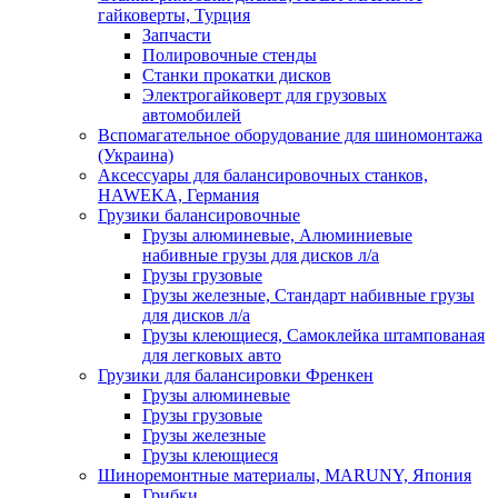
гайковерты, Турция
Запчасти
Полировочные стенды
Станки прокатки дисков
Электрогайковерт для грузовых
автомобилей
Вспомагательное оборудование для шиномонтажа
(Украина)
Аксессуары для балансировочных станков,
HAWEKA, Германия
Грузики балансировочные
Грузы алюминевые, Алюминиевые
набивные грузы для дисков л/а
Грузы грузовые
Грузы железные, Cтандарт набивные грузы
для дисков л/а
Грузы клеющиеся, Самоклейка штампованая
для легковых авто
Грузики для балансировки Френкен
Грузы алюминевые
Грузы грузовые
Грузы железные
Грузы клеющиеся
Шиноремонтные материалы, MARUNY, Япония
Грибки