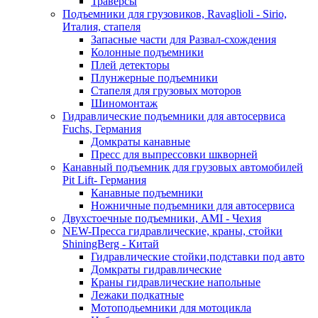
Траверсы
Подъемники для грузовиков, Ravaglioli - Sirio,
Италия, стапеля
Запасные части для Развал-схождения
Колонные подъемники
Плей детекторы
Плунжерные подъемники
Стапеля для грузовых моторов
Шиномонтаж
Гидравлические подъемники для автосервиса
Fuchs, Германия
Домкраты канавные
Пресс для выпрессовки шкворней
Канавный подъемник для грузовых автомобилей
Pit Lift- Германия
Канавные подъемники
Ножничные подъемники для автосервиса
Двухстоечные подъемники, АМІ - Чехия
NEW-Пресса гидравлические, краны, стойки
ShiningBerg - Китай
Гидравлические стойки,подставки под авто
Домкраты гидравлические
Краны гидравлические напольные
Лежаки подкатные
Мотоподьемники для мотоцикла