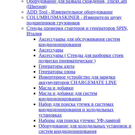
Оборудование для развала схождения, TruckCam
(Швеция)
ADD Tool - Измерительное оборудование
COLUMBUSMASKINER - Измирители шуму
подшипников грузовиков
Стенды проверки стартеров и генераторов SPIN,
Италия
Аксессуаары для обслуживания систем
кондиционирования
Аксессуары
Аксессуары ( Стенды для разборки стоек
подвески пневматические )
Генераторы азота
Генераторы озона
Инвертерное устройство для зарядки
аккумуляторов CHARGEMATE LINE
Масла и добавки
Масла и добавки для систем
кондиционирования
Набор для поиска утечек в системах
кондиционирования и холодильных
установках
Наборы для поиска утечекс УФ-лампой
Оборудование для холодильных установок и
систем кондиционирования