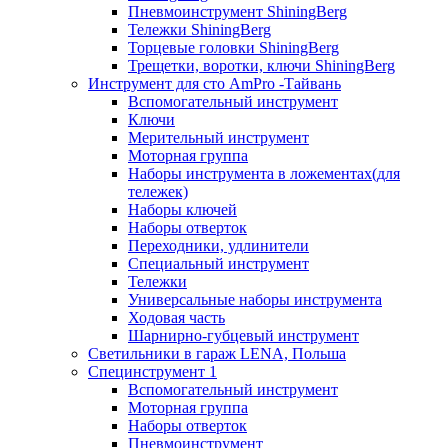
Пневмоинструмент ShiningBerg
Тележки ShiningBerg
Торцевые головки ShiningBerg
Трещетки, воротки, ключи ShiningBerg
Инструмент для сто AmPro -Тайвань
Вспомогательный инструмент
Ключи
Мерительный инструмент
Моторная группа
Наборы инструмента в ложементах(для
тележек)
Наборы ключей
Наборы отверток
Переходники, удлинители
Специальный инструмент
Тележки
Универсальные наборы инструмента
Ходовая часть
Шарнирно-губцевый инструмент
Светильники в гараж LENA, Польша
Специнструмент 1
Вспомогательный инструмент
Моторная группа
Наборы отверток
Пневмоинструмент