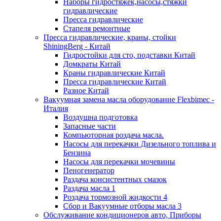
Наборы гидростяжек,насосы,стяжки
гидравлические
Пресса гидравлические
Стапеля ремонтные
Пресса гидравлические, краны, стойки
ShiningBerg - Китай
Гидростойки для сто, подставки Китай
Домкраты Китай
Краны гидравлические Китай
Пресса гидравлические Китай
Разное Китай
Вакуумная замена масла оборудование Flexbimeс -
Италия
Воздушна подготовка
Запасные части
Компьюторная роздача масла.
Насосы для перекачки Дизельного топлива и
Бензина
Насосы для перекачки мочевины
Пеногенератор
Раздача консистентных смазок
Раздача масла 1
Роздача тормозной жидкости 4
Сбор и Вакуумные отборы масла 3
Обслуживание кондиционеров авто, Приборы