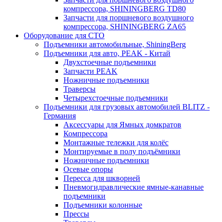
компрессора, SHININGBERG TD80
Запчасти для поршневого воздушного
компрессора, SHININGBERG ZA65
Оборудование для СТО
Подъемники автомобильные, ShiningBerg
Подъемники для авто, PEAK - Китай
Двухстоечные подъемники
Запчасти PEAK
Ножничные подъемники
Траверсы
Четырехстоечные подъемники
Подъемники для грузовых автомобилей BLITZ -
Германия
Аксессуары для Ямных домкратов
Компрессора
Монтажные тележки для колёс
Монтируемые в полу подъёмники
Ножничные подъемники
Осевые опоры
Пересса для шкворней
Пневмогидравлические ямные-канавные
подъемники
Подъемники колонные
Прессы