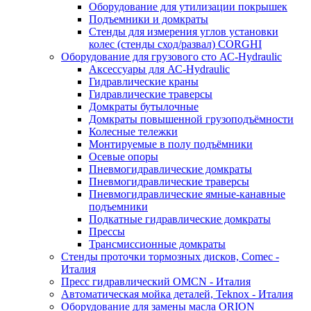
Оборудование для утилизации покрышек
Подъемники и домкраты
Стенды для измерения углов установки
колес (стенды сход/развал) CORGHI
Оборудование для грузового сто АС-Hydraulic
Аксессуары для АС-Hydraulic
Гидравлические краны
Гидравлические траверсы
Домкраты бутылочные
Домкраты повышенной грузоподъёмности
Колесные тележки
Монтируемые в полу подъёмники
Осевые опоры
Пневмогидравлические домкраты
Пневмогидравлические траверсы
Пневмогидравлические ямные-канавные
подъемники
Подкатные гидравлические домкраты
Прессы
Трансмиссионные домкраты
Стенды проточки тормозных дисков, Comec -
Италия
Пресс гидравлический OMCN - Италия
Автоматическая мойка деталей, Teknox - Италия
Оборудование для замены масла ORION