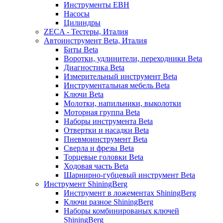
Инструменты EBH
Насосы
Цилиндры
ZECA - Тестеры, Италия
Автоинструмент Beta, Италия
Биты Beta
Воротки, удлинители, переходники Beta
Диагностика Beta
Измерительный инструмент Beta
Инструментальная мебель Beta
Ключи Beta
Молотки, напильники, выколотки
Моторная группа Beta
Наборы инструмента Beta
Отвертки и насадки Beta
Пневмоинструмент Beta
Сверла и фрезы Beta
Торцевые головки Beta
Ходовая часть Beta
Шарнирно-губцевый инструмент Beta
Инструмент ShiningBerg
Инструмент в ложементах ShiningBerg
Ключи разное ShiningBerg
Наборы комбинированых ключей
ShiningBerg