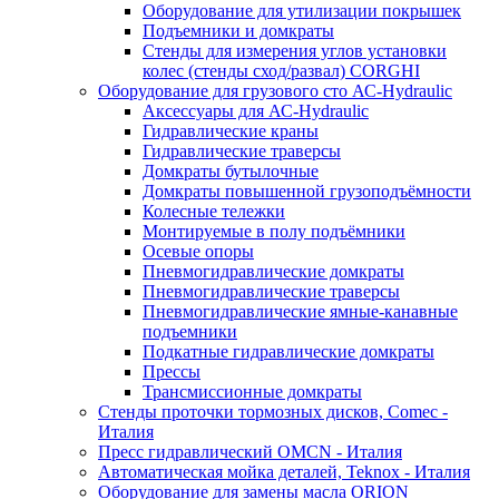
Оборудование для утилизации покрышек
Подъемники и домкраты
Стенды для измерения углов установки
колес (стенды сход/развал) CORGHI
Оборудование для грузового сто АС-Hydraulic
Аксессуары для АС-Hydraulic
Гидравлические краны
Гидравлические траверсы
Домкраты бутылочные
Домкраты повышенной грузоподъёмности
Колесные тележки
Монтируемые в полу подъёмники
Осевые опоры
Пневмогидравлические домкраты
Пневмогидравлические траверсы
Пневмогидравлические ямные-канавные
подъемники
Подкатные гидравлические домкраты
Прессы
Трансмиссионные домкраты
Стенды проточки тормозных дисков, Comec -
Италия
Пресс гидравлический OMCN - Италия
Автоматическая мойка деталей, Teknox - Италия
Оборудование для замены масла ORION