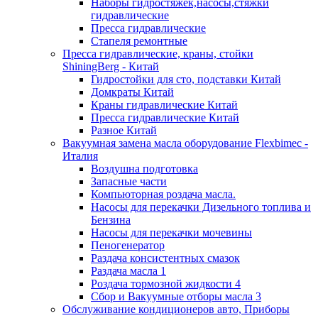
Наборы гидростяжек,насосы,стяжки
гидравлические
Пресса гидравлические
Стапеля ремонтные
Пресса гидравлические, краны, стойки
ShiningBerg - Китай
Гидростойки для сто, подставки Китай
Домкраты Китай
Краны гидравлические Китай
Пресса гидравлические Китай
Разное Китай
Вакуумная замена масла оборудование Flexbimeс -
Италия
Воздушна подготовка
Запасные части
Компьюторная роздача масла.
Насосы для перекачки Дизельного топлива и
Бензина
Насосы для перекачки мочевины
Пеногенератор
Раздача консистентных смазок
Раздача масла 1
Роздача тормозной жидкости 4
Сбор и Вакуумные отборы масла 3
Обслуживание кондиционеров авто, Приборы