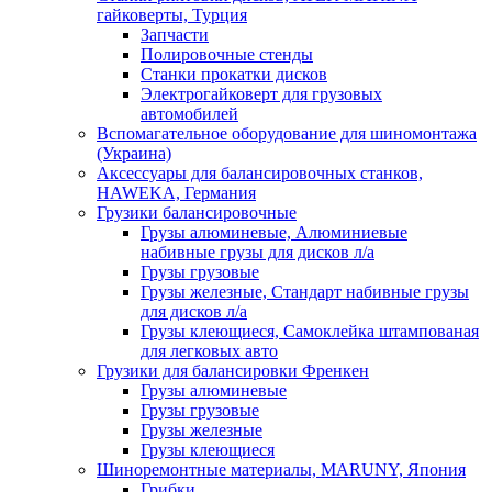
гайковерты, Турция
Запчасти
Полировочные стенды
Станки прокатки дисков
Электрогайковерт для грузовых
автомобилей
Вспомагательное оборудование для шиномонтажа
(Украина)
Аксессуары для балансировочных станков,
HAWEKA, Германия
Грузики балансировочные
Грузы алюминевые, Алюминиевые
набивные грузы для дисков л/а
Грузы грузовые
Грузы железные, Cтандарт набивные грузы
для дисков л/а
Грузы клеющиеся, Самоклейка штампованая
для легковых авто
Грузики для балансировки Френкен
Грузы алюминевые
Грузы грузовые
Грузы железные
Грузы клеющиеся
Шиноремонтные материалы, MARUNY, Япония
Грибки