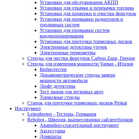
Установки для обслуживания АКПП
Установки для откачки и перекачки топлива
Установки для проверки и очистки форсунок
Установки для промывки радиаторов и
топливных систем
Установки для промывки систем
кондиционирования
Установки для проточки тормозных дисков
Электронные детекторы утечек
Электронные термометры
Стенды для чистки форсунок Carbon Zapp, Греция
Стенды для измерения мощности Vamag - Италия
Вибротестер
Динамометрические стенды замера
мощности автомобиля
Люфт детекторы
Тест линия для легковых авто
Тормозные стенды
Станок для проточки тормозных дисков Prokat
Инструмент
Leitenberger - Тестеры, Германия
Rehobot - Швеция, выпресовщики сайлентблоков
Аварийно-спасательный инструмент
Аксессуары
Домкраты