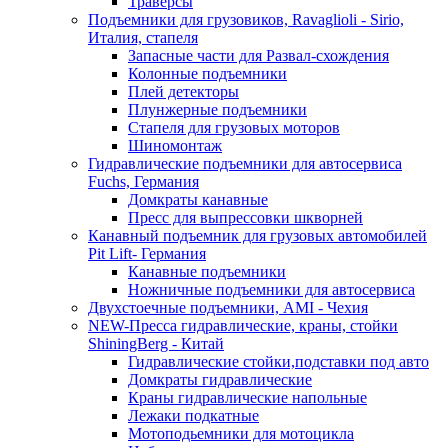
Траверсы
Подъемники для грузовиков, Ravaglioli - Sirio,
Италия, стапеля
Запасные части для Развал-схождения
Колонные подъемники
Плей детекторы
Плунжерные подъемники
Стапеля для грузовых моторов
Шиномонтаж
Гидравлические подъемники для автосервиса
Fuchs, Германия
Домкраты канавные
Пресс для выпрессовки шкворней
Канавный подъемник для грузовых автомобилей
Pit Lift- Германия
Канавные подъемники
Ножничные подъемники для автосервиса
Двухстоечные подъемники, АМІ - Чехия
NEW-Пресса гидравлические, краны, стойки
ShiningBerg - Китай
Гидравлические стойки,подставки под авто
Домкраты гидравлические
Краны гидравлические напольные
Лежаки подкатные
Мотоподьемники для мотоцикла