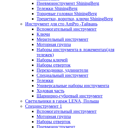
Пневмоинструмент ShiningBerg
Тележки ShiningBerg
Торцевые головки ShiningBerg
Трещетки, воротки, ключи ShiningBerg
Инструмент для сто AmPro -Тайвань
Вспомогательный инструмент
Ключи
Мерительный инструмент
Моторная группа
Наборы инструмента в ложементах(для
тележек)
Наборы ключей
Наборы отверток
Переходники, удлинители
Специальный инструмент
Тележки
Универсальные наборы инструмента
Ходовая часть
Шарнирно-губцевый инструмент
Светильники в гараж LENA, Польша
Специнструмент 1
Вспомогательный инструмент
Моторная группа
Наборы отверток
Пневмоинструмент