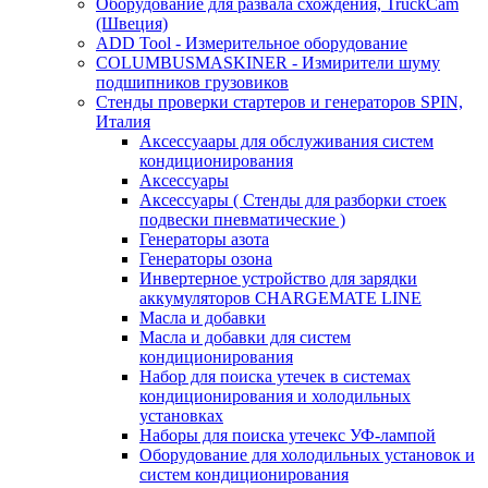
Оборудование для развала схождения, TruckCam
(Швеция)
ADD Tool - Измерительное оборудование
COLUMBUSMASKINER - Измирители шуму
подшипников грузовиков
Стенды проверки стартеров и генераторов SPIN,
Италия
Аксессуаары для обслуживания систем
кондиционирования
Аксессуары
Аксессуары ( Стенды для разборки стоек
подвески пневматические )
Генераторы азота
Генераторы озона
Инвертерное устройство для зарядки
аккумуляторов CHARGEMATE LINE
Масла и добавки
Масла и добавки для систем
кондиционирования
Набор для поиска утечек в системах
кондиционирования и холодильных
установках
Наборы для поиска утечекс УФ-лампой
Оборудование для холодильных установок и
систем кондиционирования