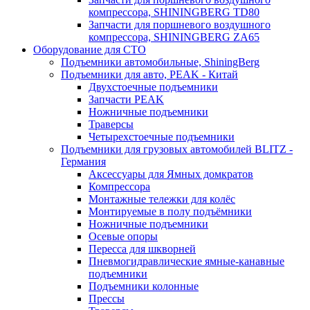
компрессора, SHININGBERG TD80
Запчасти для поршневого воздушного
компрессора, SHININGBERG ZA65
Оборудование для СТО
Подъемники автомобильные, ShiningBerg
Подъемники для авто, PEAK - Китай
Двухстоечные подъемники
Запчасти PEAK
Ножничные подъемники
Траверсы
Четырехстоечные подъемники
Подъемники для грузовых автомобилей BLITZ -
Германия
Аксессуары для Ямных домкратов
Компрессора
Монтажные тележки для колёс
Монтируемые в полу подъёмники
Ножничные подъемники
Осевые опоры
Пересса для шкворней
Пневмогидравлические ямные-канавные
подъемники
Подъемники колонные
Прессы