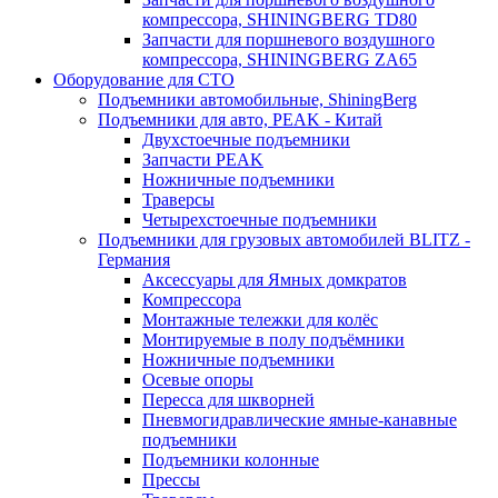
компрессора, SHININGBERG TD80
Запчасти для поршневого воздушного
компрессора, SHININGBERG ZA65
Оборудование для СТО
Подъемники автомобильные, ShiningBerg
Подъемники для авто, PEAK - Китай
Двухстоечные подъемники
Запчасти PEAK
Ножничные подъемники
Траверсы
Четырехстоечные подъемники
Подъемники для грузовых автомобилей BLITZ -
Германия
Аксессуары для Ямных домкратов
Компрессора
Монтажные тележки для колёс
Монтируемые в полу подъёмники
Ножничные подъемники
Осевые опоры
Пересса для шкворней
Пневмогидравлические ямные-канавные
подъемники
Подъемники колонные
Прессы