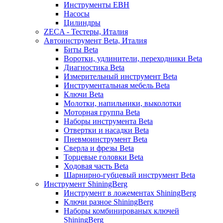
Инструменты EBH
Насосы
Цилиндры
ZECA - Тестеры, Италия
Автоинструмент Beta, Италия
Биты Beta
Воротки, удлинители, переходники Beta
Диагностика Beta
Измерительный инструмент Beta
Инструментальная мебель Beta
Ключи Beta
Молотки, напильники, выколотки
Моторная группа Beta
Наборы инструмента Beta
Отвертки и насадки Beta
Пневмоинструмент Beta
Сверла и фрезы Beta
Торцевые головки Beta
Ходовая часть Beta
Шарнирно-губцевый инструмент Beta
Инструмент ShiningBerg
Инструмент в ложементах ShiningBerg
Ключи разное ShiningBerg
Наборы комбинированых ключей
ShiningBerg