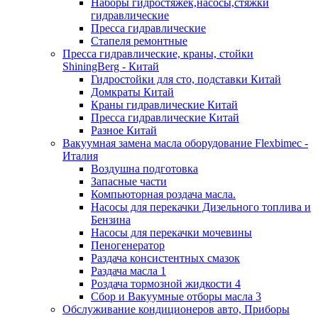
Наборы гидростяжек,насосы,стяжки
гидравлические
Пресса гидравлические
Стапеля ремонтные
Пресса гидравлические, краны, стойки
ShiningBerg - Китай
Гидростойки для сто, подставки Китай
Домкраты Китай
Краны гидравлические Китай
Пресса гидравлические Китай
Разное Китай
Вакуумная замена масла оборудование Flexbimeс -
Италия
Воздушна подготовка
Запасные части
Компьюторная роздача масла.
Насосы для перекачки Дизельного топлива и
Бензина
Насосы для перекачки мочевины
Пеногенератор
Раздача консистентных смазок
Раздача масла 1
Роздача тормозной жидкости 4
Сбор и Вакуумные отборы масла 3
Обслуживание кондиционеров авто, Приборы