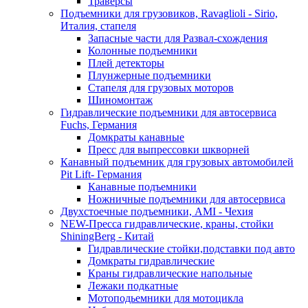
Траверсы
Подъемники для грузовиков, Ravaglioli - Sirio,
Италия, стапеля
Запасные части для Развал-схождения
Колонные подъемники
Плей детекторы
Плунжерные подъемники
Стапеля для грузовых моторов
Шиномонтаж
Гидравлические подъемники для автосервиса
Fuchs, Германия
Домкраты канавные
Пресс для выпрессовки шкворней
Канавный подъемник для грузовых автомобилей
Pit Lift- Германия
Канавные подъемники
Ножничные подъемники для автосервиса
Двухстоечные подъемники, АМІ - Чехия
NEW-Пресса гидравлические, краны, стойки
ShiningBerg - Китай
Гидравлические стойки,подставки под авто
Домкраты гидравлические
Краны гидравлические напольные
Лежаки подкатные
Мотоподьемники для мотоцикла