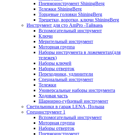
Пневмоинструмент ShiningBerg
Тележки ShiningBerg
Торцевые головки ShiningBerg
Трещетки, воротки, ключи ShiningBerg
Инструмент для сто AmPro -Тайвань
Вспомогательный инструмент
Ключи
Мерительный инструмент
Моторная группа
Наборы инструмента в ложементах(для
тележек)
Наборы ключей
Наборы отверток
Переходники, удлинители
Специальный инструмент
Тележки
Универсальные наборы инструмента
Ходовая часть
Шарнирно-губцевый инструмент
Светильники в гараж LENA, Польша
Специнструмент 1
Вспомогательный инструмент
Моторная группа
Наборы отверток
Пневмоинструмент