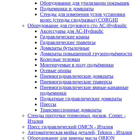
Оборудование для утилизации покрышек
Подъемники и домкраты
Стенды для измерения углов установки
колес (стенды сход/развал) CORGHI
Оборудование для грузового сто АС-Hydraulic
Аксессуары для АС-Hydraulic
Гидравлические краны
Гидравлические траверсы
Домкраты бутылочные
Домкраты повышенной грузоподъёмности
Колесные тележки
Монтируемые в полу подъёмники
Осевые опоры
Пневмогидравлические домкраты
Пневмогидравлические траверсы
Пневмогидравлические ямные-канавные
подъемники
Подкатные гидравлические домкраты
Прессы
Трансмиссионные домкраты
Стенды проточки тормозных дисков, Comec -
Италия
Пресс гидравлический OMCN - Италия
Автоматическая мойка деталей, Teknox - Италия
Оборудование для замены масла ORION