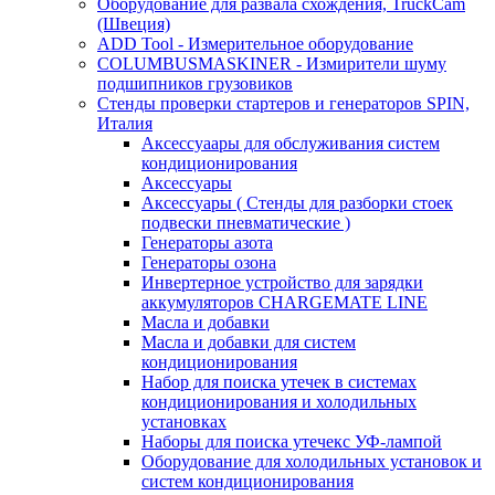
Оборудование для развала схождения, TruckCam
(Швеция)
ADD Tool - Измерительное оборудование
COLUMBUSMASKINER - Измирители шуму
подшипников грузовиков
Стенды проверки стартеров и генераторов SPIN,
Италия
Аксессуаары для обслуживания систем
кондиционирования
Аксессуары
Аксессуары ( Стенды для разборки стоек
подвески пневматические )
Генераторы азота
Генераторы озона
Инвертерное устройство для зарядки
аккумуляторов CHARGEMATE LINE
Масла и добавки
Масла и добавки для систем
кондиционирования
Набор для поиска утечек в системах
кондиционирования и холодильных
установках
Наборы для поиска утечекс УФ-лампой
Оборудование для холодильных установок и
систем кондиционирования