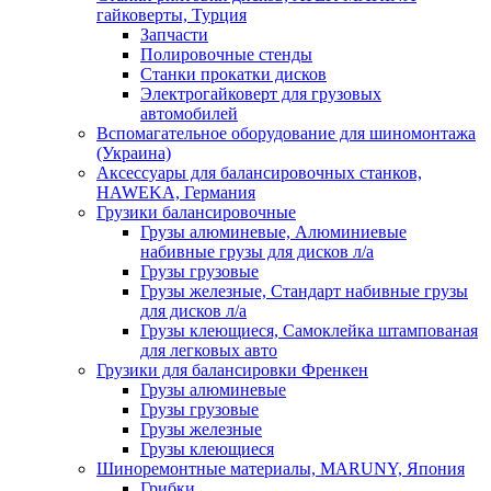
гайковерты, Турция
Запчасти
Полировочные стенды
Станки прокатки дисков
Электрогайковерт для грузовых
автомобилей
Вспомагательное оборудование для шиномонтажа
(Украина)
Аксессуары для балансировочных станков,
HAWEKA, Германия
Грузики балансировочные
Грузы алюминевые, Алюминиевые
набивные грузы для дисков л/а
Грузы грузовые
Грузы железные, Cтандарт набивные грузы
для дисков л/а
Грузы клеющиеся, Самоклейка штампованая
для легковых авто
Грузики для балансировки Френкен
Грузы алюминевые
Грузы грузовые
Грузы железные
Грузы клеющиеся
Шиноремонтные материалы, MARUNY, Япония
Грибки