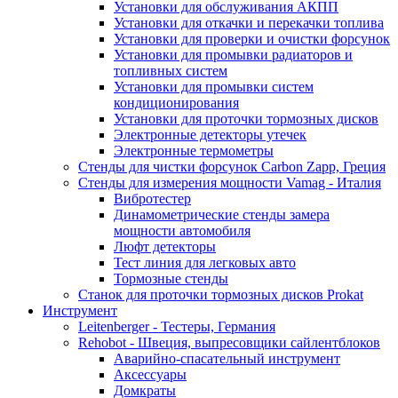
Установки для обслуживания АКПП
Установки для откачки и перекачки топлива
Установки для проверки и очистки форсунок
Установки для промывки радиаторов и
топливных систем
Установки для промывки систем
кондиционирования
Установки для проточки тормозных дисков
Электронные детекторы утечек
Электронные термометры
Стенды для чистки форсунок Carbon Zapp, Греция
Стенды для измерения мощности Vamag - Италия
Вибротестер
Динамометрические стенды замера
мощности автомобиля
Люфт детекторы
Тест линия для легковых авто
Тормозные стенды
Станок для проточки тормозных дисков Prokat
Инструмент
Leitenberger - Тестеры, Германия
Rehobot - Швеция, выпресовщики сайлентблоков
Аварийно-спасательный инструмент
Аксессуары
Домкраты