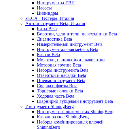
Инструменты EBH
Насосы
Цилиндры
ZECA - Тестеры, Италия
Автоинструмент Beta, Италия
Биты Beta
Воротки, удлинители, переходники Beta
Диагностика Beta
Измерительный инструмент Beta
Инструментальная мебель Beta
Ключи Beta
Молотки, напильники, выколотки
Моторная группа Beta
Наборы инструмента Beta
Отвертки и насадки Beta
Пневмоинструмент Beta
Сверла и фрезы Beta
Торцевые головки Beta
Ходовая часть Beta
Шарнирно-губцевый инструмент Beta
Инструмент ShiningBerg
Инструмент в ложементах ShiningBerg
Ключи разное ShiningBerg
Наборы комбинированых ключей
ShiningBerg