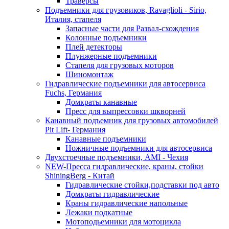
Траверсы
Подъемники для грузовиков, Ravaglioli - Sirio,
Италия, стапеля
Запасные части для Развал-схождения
Колонные подъемники
Плей детекторы
Плунжерные подъемники
Стапеля для грузовых моторов
Шиномонтаж
Гидравлические подъемники для автосервиса
Fuchs, Германия
Домкраты канавные
Пресс для выпрессовки шкворней
Канавный подъемник для грузовых автомобилей
Pit Lift- Германия
Канавные подъемники
Ножничные подъемники для автосервиса
Двухстоечные подъемники, АМІ - Чехия
NEW-Пресса гидравлические, краны, стойки
ShiningBerg - Китай
Гидравлические стойки,подставки под авто
Домкраты гидравлические
Краны гидравлические напольные
Лежаки подкатные
Мотоподьемники для мотоцикла