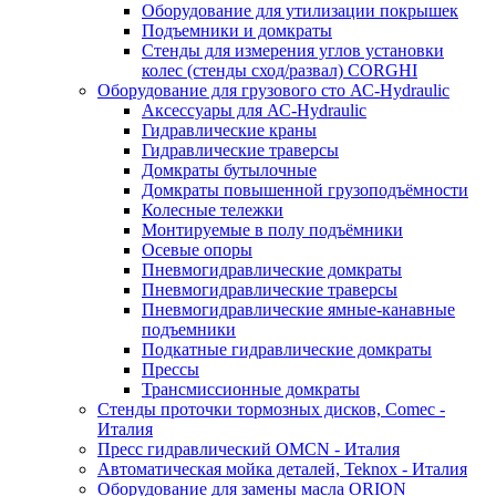
Оборудование для утилизации покрышек
Подъемники и домкраты
Стенды для измерения углов установки
колес (стенды сход/развал) CORGHI
Оборудование для грузового сто АС-Hydraulic
Аксессуары для АС-Hydraulic
Гидравлические краны
Гидравлические траверсы
Домкраты бутылочные
Домкраты повышенной грузоподъёмности
Колесные тележки
Монтируемые в полу подъёмники
Осевые опоры
Пневмогидравлические домкраты
Пневмогидравлические траверсы
Пневмогидравлические ямные-канавные
подъемники
Подкатные гидравлические домкраты
Прессы
Трансмиссионные домкраты
Стенды проточки тормозных дисков, Comec -
Италия
Пресс гидравлический OMCN - Италия
Автоматическая мойка деталей, Teknox - Италия
Оборудование для замены масла ORION