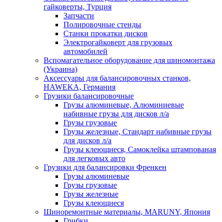
гайковерты, Турция
Запчасти
Полировочные стенды
Станки прокатки дисков
Электрогайковерт для грузовых
автомобилей
Вспомагательное оборудование для шиномонтажа
(Украина)
Аксессуары для балансировочных станков,
HAWEKA, Германия
Грузики балансировочные
Грузы алюминевые, Алюминиевые
набивные грузы для дисков л/а
Грузы грузовые
Грузы железные, Cтандарт набивные грузы
для дисков л/а
Грузы клеющиеся, Самоклейка штампованая
для легковых авто
Грузики для балансировки Френкен
Грузы алюминевые
Грузы грузовые
Грузы железные
Грузы клеющиеся
Шиноремонтные материалы, MARUNY, Япония
Грибки