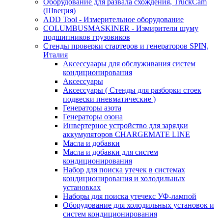
Оборудование для развала схождения, TruckCam
(Швеция)
ADD Tool - Измерительное оборудование
COLUMBUSMASKINER - Измирители шуму
подшипников грузовиков
Стенды проверки стартеров и генераторов SPIN,
Италия
Аксессуаары для обслуживания систем
кондиционирования
Аксессуары
Аксессуары ( Стенды для разборки стоек
подвески пневматические )
Генераторы азота
Генераторы озона
Инвертерное устройство для зарядки
аккумуляторов CHARGEMATE LINE
Масла и добавки
Масла и добавки для систем
кондиционирования
Набор для поиска утечек в системах
кондиционирования и холодильных
установках
Наборы для поиска утечекс УФ-лампой
Оборудование для холодильных установок и
систем кондиционирования