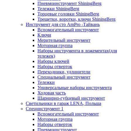
Пневмоинструмент ShiningBerg
Тележки ShiningBerg
Торцевые головки ShiningBerg
Трещетки, воротки, ключи ShiningBerg
Инструмент для сто AmPro -Тайвань
Вспомогательный инструмент
Ключи
Мерительный инструмент
Моторная группа
Наборы инструмента в ложементах(для
тележек)
Наборы ключей
Наборы отверток
Переходники, удлинители
Специальный инструмент
Тележки
Универсальные наборы инструмента
Ходовая часть
Шарнирно-губцевый инструмент
Светильники в гараж LENA, Польша
Специнструмент 1
Вспомогательный инструмент
Моторная группа
Наборы отверток
Пневмоинструмент