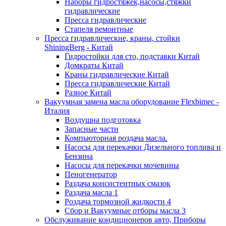
Наборы гидростяжек,насосы,стяжки
гидравлические
Пресса гидравлические
Стапеля ремонтные
Пресса гидравлические, краны, стойки
ShiningBerg - Китай
Гидростойки для сто, подставки Китай
Домкраты Китай
Краны гидравлические Китай
Пресса гидравлические Китай
Разное Китай
Вакуумная замена масла оборудование Flexbimeс -
Италия
Воздушна подготовка
Запасные части
Компьюторная роздача масла.
Насосы для перекачки Дизельного топлива и
Бензина
Насосы для перекачки мочевины
Пеногенератор
Раздача консистентных смазок
Раздача масла 1
Роздача тормозной жидкости 4
Сбор и Вакуумные отборы масла 3
Обслуживание кондиционеров авто, Приборы