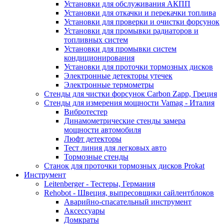
Установки для обслуживания АКПП
Установки для откачки и перекачки топлива
Установки для проверки и очистки форсунок
Установки для промывки радиаторов и
топливных систем
Установки для промывки систем
кондиционирования
Установки для проточки тормозных дисков
Электронные детекторы утечек
Электронные термометры
Стенды для чистки форсунок Carbon Zapp, Греция
Стенды для измерения мощности Vamag - Италия
Вибротестер
Динамометрические стенды замера
мощности автомобиля
Люфт детекторы
Тест линия для легковых авто
Тормозные стенды
Станок для проточки тормозных дисков Prokat
Инструмент
Leitenberger - Тестеры, Германия
Rehobot - Швеция, выпресовщики сайлентблоков
Аварийно-спасательный инструмент
Аксессуары
Домкраты