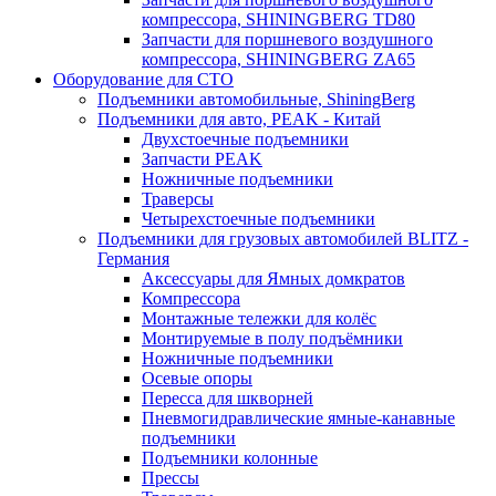
компрессора, SHININGBERG TD80
Запчасти для поршневого воздушного
компрессора, SHININGBERG ZA65
Оборудование для СТО
Подъемники автомобильные, ShiningBerg
Подъемники для авто, PEAK - Китай
Двухстоечные подъемники
Запчасти PEAK
Ножничные подъемники
Траверсы
Четырехстоечные подъемники
Подъемники для грузовых автомобилей BLITZ -
Германия
Аксессуары для Ямных домкратов
Компрессора
Монтажные тележки для колёс
Монтируемые в полу подъёмники
Ножничные подъемники
Осевые опоры
Пересса для шкворней
Пневмогидравлические ямные-канавные
подъемники
Подъемники колонные
Прессы