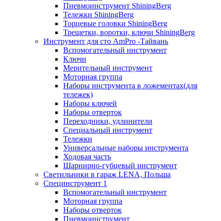
Пневмоинструмент ShiningBerg
Тележки ShiningBerg
Торцевые головки ShiningBerg
Трещетки, воротки, ключи ShiningBerg
Инструмент для сто AmPro -Тайвань
Вспомогательный инструмент
Ключи
Мерительный инструмент
Моторная группа
Наборы инструмента в ложементах(для
тележек)
Наборы ключей
Наборы отверток
Переходники, удлинители
Специальный инструмент
Тележки
Универсальные наборы инструмента
Ходовая часть
Шарнирно-губцевый инструмент
Светильники в гараж LENA, Польша
Специнструмент 1
Вспомогательный инструмент
Моторная группа
Наборы отверток
Пневмоинструмент