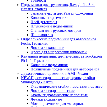
Траверсы
Подъемники для грузовиков, Ravaglioli - Sirio,
Италия, стапеля
Запасные части для Развал-схождения
Колонные подъемники
Плей детекторы
Плунжерные подъемники
Стапеля для грузовых моторов
Шиномонтаж
Гидравлические подъемники для автосервиса
Fuchs, Германия
Домкраты канавные
Пресс для выпрессовки шкворней
Канавный подъемник для грузовых автомобилей
Pit Lift- Германия
Канавные подъемники
Ножничные подъемники для автосервиса
Двухстоечные подъемники, АМІ - Чехия
NEW-Пресса гидравлические, краны, стойки
ShiningBerg - Китай
Гидравлические стойки,подставки под авто
Домкраты гидравлические
Краны гидравлические напольные
Лежаки подкатные
Мотоподьемники для мотоцикла