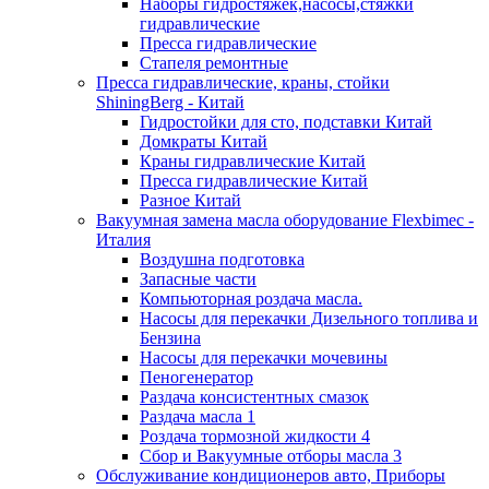
Наборы гидростяжек,насосы,стяжки
гидравлические
Пресса гидравлические
Стапеля ремонтные
Пресса гидравлические, краны, стойки
ShiningBerg - Китай
Гидростойки для сто, подставки Китай
Домкраты Китай
Краны гидравлические Китай
Пресса гидравлические Китай
Разное Китай
Вакуумная замена масла оборудование Flexbimeс -
Италия
Воздушна подготовка
Запасные части
Компьюторная роздача масла.
Насосы для перекачки Дизельного топлива и
Бензина
Насосы для перекачки мочевины
Пеногенератор
Раздача консистентных смазок
Раздача масла 1
Роздача тормозной жидкости 4
Сбор и Вакуумные отборы масла 3
Обслуживание кондиционеров авто, Приборы