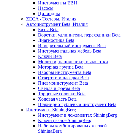
Инструменты EBH
Насосы
Цилиндры
ZECA - Тестеры, Италия
Автоинструмент Beta, Италия
Биты Beta
Воротки, удлинители, переходники Beta
Диагностика Beta
Измерительный инструмент Beta
Инструментальная мебель Beta
Ключи Beta
Молотки, напильники, выколотки
Моторная группа Beta
Наборы инструмента Beta
Отвертки и насадки Beta
Пневмоинструмент Beta
Сверла и фрезы Beta
Торцевые головки Beta
Ходовая часть Beta
Шарнирно-губцевый инструмент Beta
Инструмент ShiningBerg
Инструмент в ложементах ShiningBerg
Ключи разное ShiningBerg
Наборы комбинированых ключей
ShiningBerg