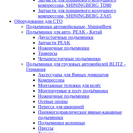
компрессора, SHININGBERG TD80
Запчасти для поршневого воздушного
компрессора, SHININGBERG ZA65
Оборудование для СТО
Подъемники автомобильные, ShiningBerg
Подъемники для авто, PEAK - Китай
Двухстоечные подъемники
Запчасти PEAK
Ножничные подъемники
Траверсы
Четырехстоечные подъемники
Подъемники для грузовых автомобилей BLITZ -
Германия
Аксессуары для Ямных домкратов
Компрессора
Монтажные тележки для колёс
Монтируемые в полу подъёмники
Ножничные подъемники
Осевые опоры
Пересса для шкворней
Пневмогидравлические ямные-канавные
подъемники
Подъемники колонные
Прессы