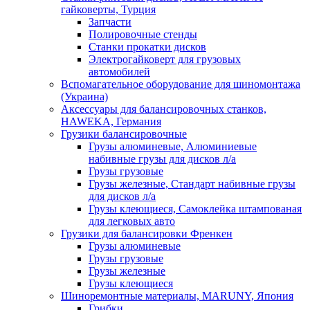
гайковерты, Турция
Запчасти
Полировочные стенды
Станки прокатки дисков
Электрогайковерт для грузовых
автомобилей
Вспомагательное оборудование для шиномонтажа
(Украина)
Аксессуары для балансировочных станков,
HAWEKA, Германия
Грузики балансировочные
Грузы алюминевые, Алюминиевые
набивные грузы для дисков л/а
Грузы грузовые
Грузы железные, Cтандарт набивные грузы
для дисков л/а
Грузы клеющиеся, Самоклейка штампованая
для легковых авто
Грузики для балансировки Френкен
Грузы алюминевые
Грузы грузовые
Грузы железные
Грузы клеющиеся
Шиноремонтные материалы, MARUNY, Япония
Грибки