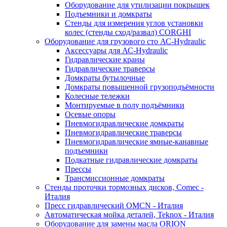
Оборудование для утилизации покрышек
Подъемники и домкраты
Стенды для измерения углов установки
колес (стенды сход/развал) CORGHI
Оборудование для грузового сто АС-Hydraulic
Аксессуары для АС-Hydraulic
Гидравлические краны
Гидравлические траверсы
Домкраты бутылочные
Домкраты повышенной грузоподъёмности
Колесные тележки
Монтируемые в полу подъёмники
Осевые опоры
Пневмогидравлические домкраты
Пневмогидравлические траверсы
Пневмогидравлические ямные-канавные
подъемники
Подкатные гидравлические домкраты
Прессы
Трансмиссионные домкраты
Стенды проточки тормозных дисков, Comec -
Италия
Пресс гидравлический OMCN - Италия
Автоматическая мойка деталей, Teknox - Италия
Оборудование для замены масла ORION