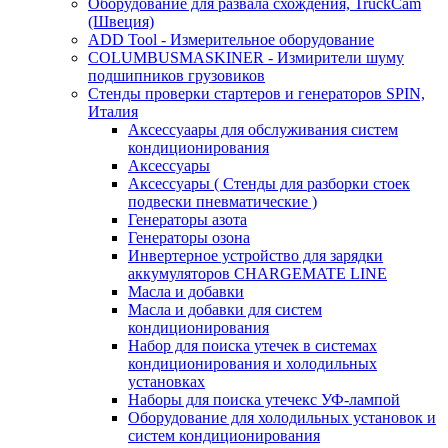
Оборудование для развала схождения, TruckCam
(Швеция)
ADD Tool - Измерительное оборудование
COLUMBUSMASKINER - Измирители шуму
подшипников грузовиков
Стенды проверки стартеров и генераторов SPIN,
Италия
Аксессуаары для обслуживания систем
кондиционирования
Аксессуары
Аксессуары ( Стенды для разборки стоек
подвески пневматические )
Генераторы азота
Генераторы озона
Инвертерное устройство для зарядки
аккумуляторов CHARGEMATE LINE
Масла и добавки
Масла и добавки для систем
кондиционирования
Набор для поиска утечек в системах
кондиционирования и холодильных
установках
Наборы для поиска утечекс УФ-лампой
Оборудование для холодильных установок и
систем кондиционирования