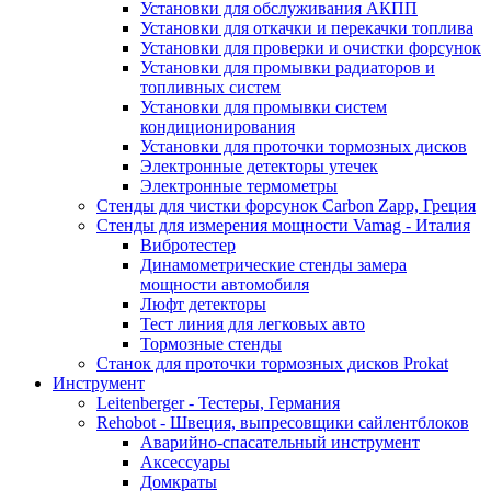
Установки для обслуживания АКПП
Установки для откачки и перекачки топлива
Установки для проверки и очистки форсунок
Установки для промывки радиаторов и
топливных систем
Установки для промывки систем
кондиционирования
Установки для проточки тормозных дисков
Электронные детекторы утечек
Электронные термометры
Стенды для чистки форсунок Carbon Zapp, Греция
Стенды для измерения мощности Vamag - Италия
Вибротестер
Динамометрические стенды замера
мощности автомобиля
Люфт детекторы
Тест линия для легковых авто
Тормозные стенды
Станок для проточки тормозных дисков Prokat
Инструмент
Leitenberger - Тестеры, Германия
Rehobot - Швеция, выпресовщики сайлентблоков
Аварийно-спасательный инструмент
Аксессуары
Домкраты