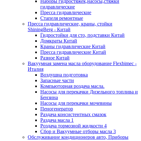
Наборы гидростяжек,насосы,стяжки
гидравлические
Пресса гидравлические
Стапеля ремонтные
Пресса гидравлические, краны, стойки
ShiningBerg - Китай
Гидростойки для сто, подставки Китай
Домкраты Китай
Краны гидравлические Китай
Пресса гидравлические Китай
Разное Китай
Вакуумная замена масла оборудование Flexbimeс -
Италия
Воздушна подготовка
Запасные части
Компьюторная роздача масла.
Насосы для перекачки Дизельного топлива и
Бензина
Насосы для перекачки мочевины
Пеногенератор
Раздача консистентных смазок
Раздача масла 1
Роздача тормозной жидкости 4
Сбор и Вакуумные отборы масла 3
Обслуживание кондиционеров авто, Приборы