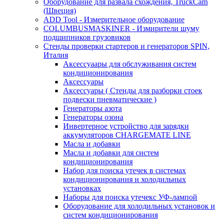
Оборудование для развала схождения, TruckCam
(Швеция)
ADD Tool - Измерительное оборудование
COLUMBUSMASKINER - Измирители шуму
подшипников грузовиков
Стенды проверки стартеров и генераторов SPIN,
Италия
Аксессуаары для обслуживания систем
кондиционирования
Аксессуары
Аксессуары ( Стенды для разборки стоек
подвески пневматические )
Генераторы азота
Генераторы озона
Инвертерное устройство для зарядки
аккумуляторов CHARGEMATE LINE
Масла и добавки
Масла и добавки для систем
кондиционирования
Набор для поиска утечек в системах
кондиционирования и холодильных
установках
Наборы для поиска утечекс УФ-лампой
Оборудование для холодильных установок и
систем кондиционирования