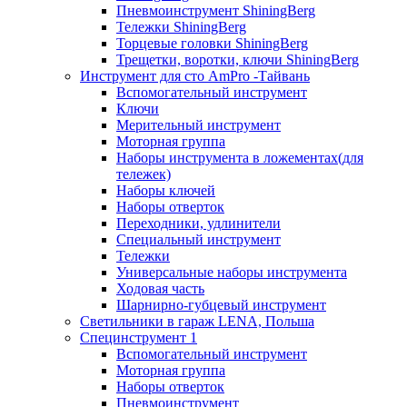
Пневмоинструмент ShiningBerg
Тележки ShiningBerg
Торцевые головки ShiningBerg
Трещетки, воротки, ключи ShiningBerg
Инструмент для сто AmPro -Тайвань
Вспомогательный инструмент
Ключи
Мерительный инструмент
Моторная группа
Наборы инструмента в ложементах(для
тележек)
Наборы ключей
Наборы отверток
Переходники, удлинители
Специальный инструмент
Тележки
Универсальные наборы инструмента
Ходовая часть
Шарнирно-губцевый инструмент
Светильники в гараж LENA, Польша
Специнструмент 1
Вспомогательный инструмент
Моторная группа
Наборы отверток
Пневмоинструмент