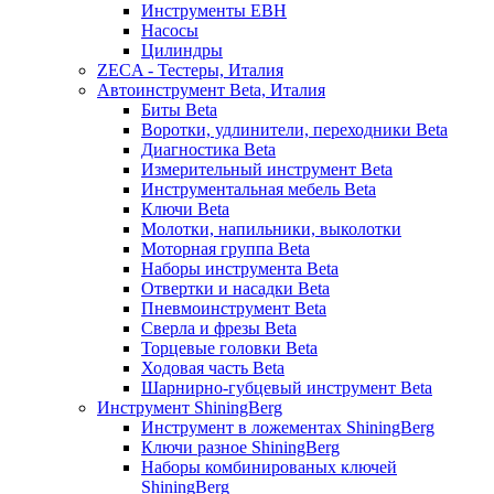
Инструменты EBH
Насосы
Цилиндры
ZECA - Тестеры, Италия
Автоинструмент Beta, Италия
Биты Beta
Воротки, удлинители, переходники Beta
Диагностика Beta
Измерительный инструмент Beta
Инструментальная мебель Beta
Ключи Beta
Молотки, напильники, выколотки
Моторная группа Beta
Наборы инструмента Beta
Отвертки и насадки Beta
Пневмоинструмент Beta
Сверла и фрезы Beta
Торцевые головки Beta
Ходовая часть Beta
Шарнирно-губцевый инструмент Beta
Инструмент ShiningBerg
Инструмент в ложементах ShiningBerg
Ключи разное ShiningBerg
Наборы комбинированых ключей
ShiningBerg