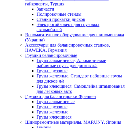
гайковерты, Турция
Запчасти
Полировочные стенды
Станки прокатки дисков
Электрогайковерт для грузовых
автомобилей
Вспомагательное оборудование для шиномонтажа
(Украина)
Аксессуары для балансировочных станков,
HAWEKA, Германия
Грузики балансировочные
Грузы алюминевые, Алюминиевые
набивные грузы для дисков л/а
Грузы грузовые
Грузы железные, Cтандарт набивные грузы
для дисков л/а
Грузы клеющиеся, Самоклейка штампованая
для легковых авто
Грузики для балансировки Френкен
Грузы алюминевые
Грузы грузовые
Грузы железные
Грузы клеющиеся
Шиноремонтные материалы, MARUNY, Япония
Грибки