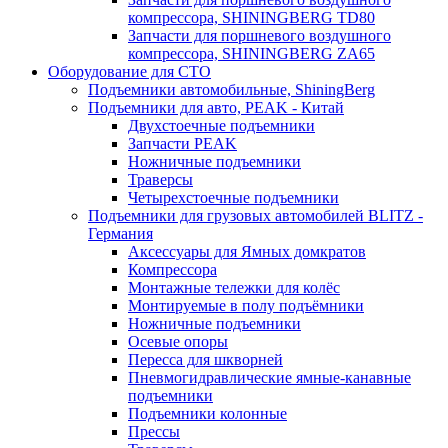
компрессора, SHININGBERG TD80
Запчасти для поршневого воздушного
компрессора, SHININGBERG ZA65
Оборудование для СТО
Подъемники автомобильные, ShiningBerg
Подъемники для авто, PEAK - Китай
Двухстоечные подъемники
Запчасти PEAK
Ножничные подъемники
Траверсы
Четырехстоечные подъемники
Подъемники для грузовых автомобилей BLITZ -
Германия
Аксессуары для Ямных домкратов
Компрессора
Монтажные тележки для колёс
Монтируемые в полу подъёмники
Ножничные подъемники
Осевые опоры
Пересса для шкворней
Пневмогидравлические ямные-канавные
подъемники
Подъемники колонные
Прессы