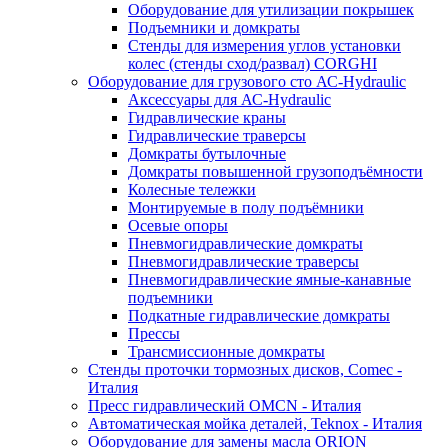
Оборудование для утилизации покрышек
Подъемники и домкраты
Стенды для измерения углов установки
колес (стенды сход/развал) CORGHI
Оборудование для грузового сто АС-Hydraulic
Аксессуары для АС-Hydraulic
Гидравлические краны
Гидравлические траверсы
Домкраты бутылочные
Домкраты повышенной грузоподъёмности
Колесные тележки
Монтируемые в полу подъёмники
Осевые опоры
Пневмогидравлические домкраты
Пневмогидравлические траверсы
Пневмогидравлические ямные-канавные
подъемники
Подкатные гидравлические домкраты
Прессы
Трансмиссионные домкраты
Стенды проточки тормозных дисков, Comec -
Италия
Пресс гидравлический OMCN - Италия
Автоматическая мойка деталей, Teknox - Италия
Оборудование для замены масла ORION