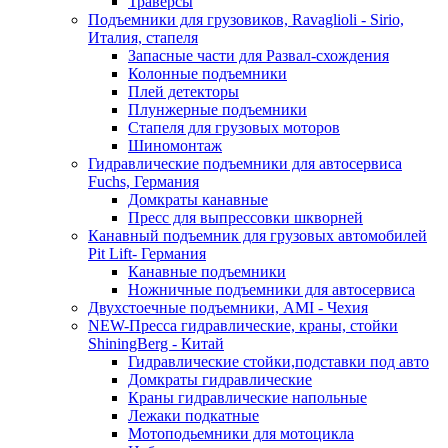
Траверсы
Подъемники для грузовиков, Ravaglioli - Sirio,
Италия, стапеля
Запасные части для Развал-схождения
Колонные подъемники
Плей детекторы
Плунжерные подъемники
Стапеля для грузовых моторов
Шиномонтаж
Гидравлические подъемники для автосервиса
Fuchs, Германия
Домкраты канавные
Пресс для выпрессовки шкворней
Канавный подъемник для грузовых автомобилей
Pit Lift- Германия
Канавные подъемники
Ножничные подъемники для автосервиса
Двухстоечные подъемники, АМІ - Чехия
NEW-Пресса гидравлические, краны, стойки
ShiningBerg - Китай
Гидравлические стойки,подставки под авто
Домкраты гидравлические
Краны гидравлические напольные
Лежаки подкатные
Мотоподьемники для мотоцикла