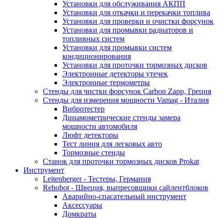
Установки для обслуживания АКПП
Установки для откачки и перекачки топлива
Установки для проверки и очистки форсунок
Установки для промывки радиаторов и
топливных систем
Установки для промывки систем
кондиционирования
Установки для проточки тормозных дисков
Электронные детекторы утечек
Электронные термометры
Стенды для чистки форсунок Carbon Zapp, Греция
Стенды для измерения мощности Vamag - Италия
Вибротестер
Динамометрические стенды замера
мощности автомобиля
Люфт детекторы
Тест линия для легковых авто
Тормозные стенды
Станок для проточки тормозных дисков Prokat
Инструмент
Leitenberger - Тестеры, Германия
Rehobot - Швеция, выпресовщики сайлентблоков
Аварийно-спасательный инструмент
Аксессуары
Домкраты