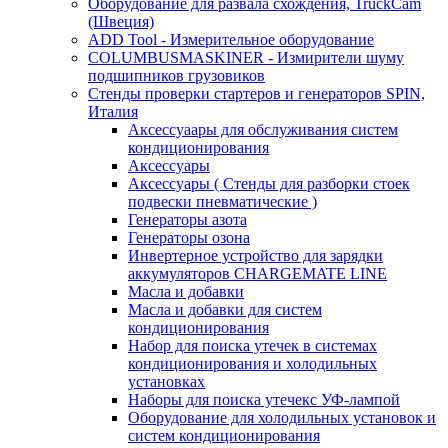
Оборудование для развала схождения, TruckCam
(Швеция)
ADD Tool - Измерительное оборудование
COLUMBUSMASKINER - Измирители шуму
подшипников грузовиков
Стенды проверки стартеров и генераторов SPIN,
Италия
Аксессуаары для обслуживания систем
кондиционирования
Аксессуары
Аксессуары ( Стенды для разборки стоек
подвески пневматические )
Генераторы азота
Генераторы озона
Инвертерное устройство для зарядки
аккумуляторов CHARGEMATE LINE
Масла и добавки
Масла и добавки для систем
кондиционирования
Набор для поиска утечек в системах
кондиционирования и холодильных
установках
Наборы для поиска утечекс УФ-лампой
Оборудование для холодильных установок и
систем кондиционирования