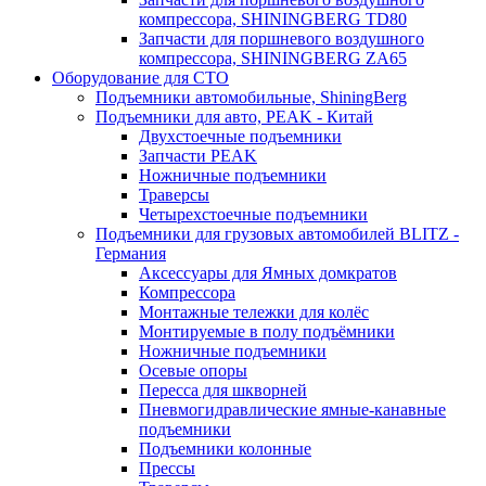
компрессора, SHININGBERG TD80
Запчасти для поршневого воздушного
компрессора, SHININGBERG ZA65
Оборудование для СТО
Подъемники автомобильные, ShiningBerg
Подъемники для авто, PEAK - Китай
Двухстоечные подъемники
Запчасти PEAK
Ножничные подъемники
Траверсы
Четырехстоечные подъемники
Подъемники для грузовых автомобилей BLITZ -
Германия
Аксессуары для Ямных домкратов
Компрессора
Монтажные тележки для колёс
Монтируемые в полу подъёмники
Ножничные подъемники
Осевые опоры
Пересса для шкворней
Пневмогидравлические ямные-канавные
подъемники
Подъемники колонные
Прессы