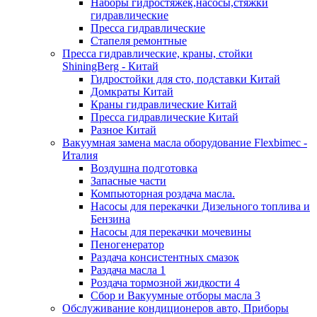
Наборы гидростяжек,насосы,стяжки
гидравлические
Пресса гидравлические
Стапеля ремонтные
Пресса гидравлические, краны, стойки
ShiningBerg - Китай
Гидростойки для сто, подставки Китай
Домкраты Китай
Краны гидравлические Китай
Пресса гидравлические Китай
Разное Китай
Вакуумная замена масла оборудование Flexbimeс -
Италия
Воздушна подготовка
Запасные части
Компьюторная роздача масла.
Насосы для перекачки Дизельного топлива и
Бензина
Насосы для перекачки мочевины
Пеногенератор
Раздача консистентных смазок
Раздача масла 1
Роздача тормозной жидкости 4
Сбор и Вакуумные отборы масла 3
Обслуживание кондиционеров авто, Приборы