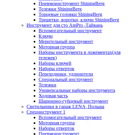
Пневмоинструмент ShiningBerg
Тележки ShiningBerg
Торцевые головки ShiningBerg
Трещетки, воротки, ключи ShiningBerg
Инструмент для сто AmPro -Тайвань
Вспомогательный инструмент
Ключи
Мерительный инструмент
Моторная группа
Наборы инструмента в ложементах(для
тележек)
Наборы ключей
Наборы отверток
Переходники, удлинители
Специальный инструмент
Тележки
Универсальные наборы инструмента
Ходовая часть
Шарнирно-губцевый инструмент
Светильники в гараж LENA, Польша
Специнструмент 1
Вспомогательный инструмент
Моторная группа
Наборы отверток
Пневмоинструмент