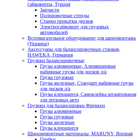
гайковерты, Турция
Запчасти
Полировочные стенды
Станки прокатки дисков
Электрогайковерт для грузовых
автомобилей
Вспомагательное оборудование для шиномонтажа
(Украина)
Аксессуары для балансировочных станков,
HAWEKA, Германия
Грузики балансировочные
Грузы алюминевые, Алюминиевые
набивные грузы для дисков л/а
Грузы грузовые
Грузы железные, Cтандарт набивные грузы
для дисков л/а
Грузы клеющиеся, Самоклейка штампованая
для легковых авто
Грузики для балансировки Френкен
Грузы алюминевые
Грузы грузовые
Грузы железные
Грузы клеющиеся
Шиноремонтные материалы, MARUNY, Япония
Грибки