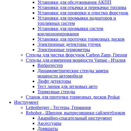
Установки для обслуживания АКПП
Установки для откачки и перекачки топлива
Установки для проверки и очистки форсунок
Установки для промывки радиаторов и
топливных систем
Установки для промывки систем
кондиционирования
Установки для проточки тормозных дисков
Электронные детекторы утечек
Электронные термометры
Стенды для чистки форсунок Carbon Zapp, Греция
Стенды для измерения мощности Vamag - Италия
Вибротестер
Динамометрические стенды замера
мощности автомобиля
Люфт детекторы
Тест линия для легковых авто
Тормозные стенды
Станок для проточки тормозных дисков Prokat
Инструмент
Leitenberger - Тестеры, Германия
Rehobot - Швеция, выпресовщики сайлентблоков
Аварийно-спасательный инструмент
Аксессуары
Домкраты