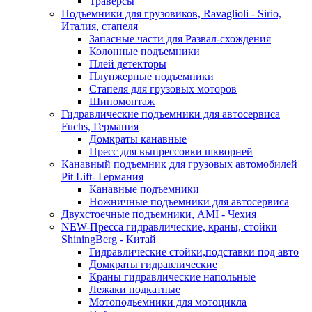
Траверсы
Подъемники для грузовиков, Ravaglioli - Sirio,
Италия, стапеля
Запасные части для Развал-схождения
Колонные подъемники
Плей детекторы
Плунжерные подъемники
Стапеля для грузовых моторов
Шиномонтаж
Гидравлические подъемники для автосервиса
Fuchs, Германия
Домкраты канавные
Пресс для выпрессовки шкворней
Канавный подъемник для грузовых автомобилей
Pit Lift- Германия
Канавные подъемники
Ножничные подъемники для автосервиса
Двухстоечные подъемники, АМІ - Чехия
NEW-Пресса гидравлические, краны, стойки
ShiningBerg - Китай
Гидравлические стойки,подставки под авто
Домкраты гидравлические
Краны гидравлические напольные
Лежаки подкатные
Мотоподьемники для мотоцикла