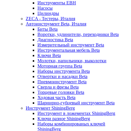
Инструменты EBH
Насосы
Цилиндры
ZECA - Тестеры, Италия
Автоинструмент Beta, Италия
Биты Beta
Воротки, удлинители, переходники Beta
Диагностика Beta
Измерительный инструмент Beta
Инструментальная мебель Beta
Ключи Beta
Молотки, напильники, выколотки
Моторная группа Beta
Наборы инструмента Beta
Отвертки и насадки Beta
Пневмоинструмент Beta
Сверла и фрезы Beta
Торцевые головки Beta
Ходовая часть Beta
Шарнирно-губцевый инструмент Beta
Инструмент ShiningBerg
Инструмент в ложементах ShiningBerg
Ключи разное ShiningBerg
Наборы комбинированых ключей
ShiningBerg