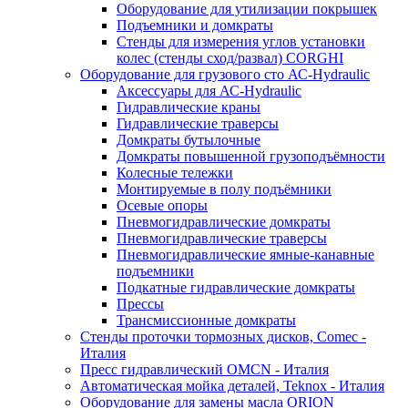
Оборудование для утилизации покрышек
Подъемники и домкраты
Стенды для измерения углов установки
колес (стенды сход/развал) CORGHI
Оборудование для грузового сто АС-Hydraulic
Аксессуары для АС-Hydraulic
Гидравлические краны
Гидравлические траверсы
Домкраты бутылочные
Домкраты повышенной грузоподъёмности
Колесные тележки
Монтируемые в полу подъёмники
Осевые опоры
Пневмогидравлические домкраты
Пневмогидравлические траверсы
Пневмогидравлические ямные-канавные
подъемники
Подкатные гидравлические домкраты
Прессы
Трансмиссионные домкраты
Стенды проточки тормозных дисков, Comec -
Италия
Пресс гидравлический OMCN - Италия
Автоматическая мойка деталей, Teknox - Италия
Оборудование для замены масла ORION