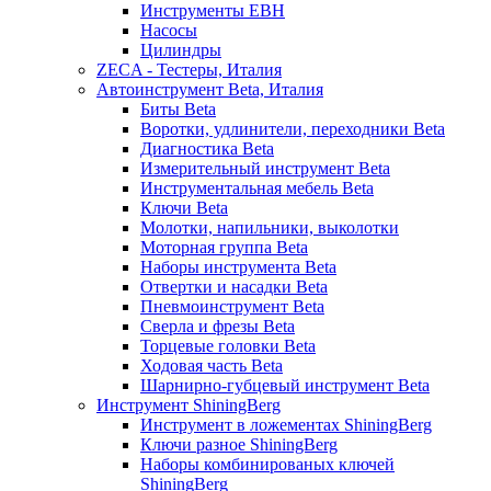
Инструменты EBH
Насосы
Цилиндры
ZECA - Тестеры, Италия
Автоинструмент Beta, Италия
Биты Beta
Воротки, удлинители, переходники Beta
Диагностика Beta
Измерительный инструмент Beta
Инструментальная мебель Beta
Ключи Beta
Молотки, напильники, выколотки
Моторная группа Beta
Наборы инструмента Beta
Отвертки и насадки Beta
Пневмоинструмент Beta
Сверла и фрезы Beta
Торцевые головки Beta
Ходовая часть Beta
Шарнирно-губцевый инструмент Beta
Инструмент ShiningBerg
Инструмент в ложементах ShiningBerg
Ключи разное ShiningBerg
Наборы комбинированых ключей
ShiningBerg