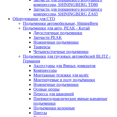
компрессора, SHININGBERG TD80
Запчасти для поршневого воздушного
компрессора, SHININGBERG ZA65
Оборудование для СТО
Подъемники автомобильные, ShiningBerg
Подъемники для авто, PEAK - Китай
Двухстоечные подъемники
Запчасти PEAK
Ножничные подъемники
Траверсы
Четырехстоечные подъемники
Подъемники для грузовых автомобилей BLITZ -
Германия
Аксессуары для Ямных домкратов
Компрессора
Монтажные тележки для колёс
Монтируемые в полу подъёмники
Ножничные подъемники
Осевые опоры
Пересса для шкворней
Пневмогидравлические ямные-канавные
подъемники
Подъемники колонные
Прессы