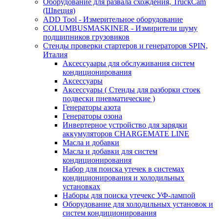
Оборудование для развала схождения, TruckCam
(Швеция)
ADD Tool - Измерительное оборудование
COLUMBUSMASKINER - Измирители шуму
подшипников грузовиков
Стенды проверки стартеров и генераторов SPIN,
Италия
Аксессуаары для обслуживания систем
кондиционирования
Аксессуары
Аксессуары ( Стенды для разборки стоек
подвески пневматические )
Генераторы азота
Генераторы озона
Инвертерное устройство для зарядки
аккумуляторов CHARGEMATE LINE
Масла и добавки
Масла и добавки для систем
кондиционирования
Набор для поиска утечек в системах
кондиционирования и холодильных
установках
Наборы для поиска утечекс УФ-лампой
Оборудование для холодильных установок и
систем кондиционирования