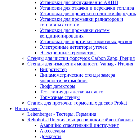
Установки для обслуживания АКПП
Установки для откачки и перекачки топлива
Установки для проверки и очистки форсунок
Установки для промывки радиаторов и
топливных систем
Установки для промывки систем
кондиционирования
Установки для проточки тормозных дисков
Электронные детекторы утечек
Электронные термометры
Стенды для чистки форсунок Carbon Zapp, Греция
Стенды для измерения мощности Vamag - Италия
Вибротестер
Динамометрические стенды замера
мощности автомобиля
Люфт детекторы
Тест линия для легковых авто
Тормозные стенды
Станок для проточки тормозных дисков Prokat
Инструмент
Leitenberger - Тестеры, Германия
Rehobot - Швеция, выпресовщики сайлентблоков
Аварийно-спасательный инструмент
Аксессуары
Домкраты