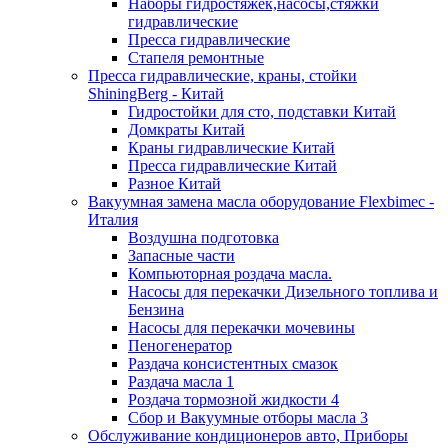
Наборы гидростяжек,насосы,стяжки
гидравлические
Пресса гидравлические
Стапеля ремонтные
Пресса гидравлические, краны, стойки
ShiningBerg - Китай
Гидростойки для сто, подставки Китай
Домкраты Китай
Краны гидравлические Китай
Пресса гидравлические Китай
Разное Китай
Вакуумная замена масла оборудование Flexbimeс -
Италия
Воздушна подготовка
Запасные части
Компьюторная роздача масла.
Насосы для перекачки Дизельного топлива и
Бензина
Насосы для перекачки мочевины
Пеногенератор
Раздача консистентных смазок
Раздача масла 1
Роздача тормозной жидкости 4
Сбор и Вакуумные отборы масла 3
Обслуживание кондиционеров авто, Приборы