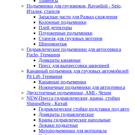
Траверсы
Подъемники для грузовиков, Ravaglioli - Sirio,
Италия, стапеля
Запасные части для Развал-схождения
Колонные подъемники
Плей детекторы
Плунжерные подъемники
Стапеля для грузовых моторов
Шиномонтаж
Гидравлические подъемники для автосервиса
Fuchs, Германия
Домкраты канавные
Пресс для выпрессовки шкворней
Канавный подъемник для грузовых автомобилей
Pit Lift- Германия
Канавные подъемники
Ножничные подъемники для автосервиса
Двухстоечные подъемники, АМІ - Чехия
NEW-Пресса гидравлические, краны, стойки
ShiningBerg - Китай
Гидравлические стойки,подставки под авто
Домкраты гидравлические
Краны гидравлические напольные
Лежаки подкатные
Мотоподьемники для мотоцикла