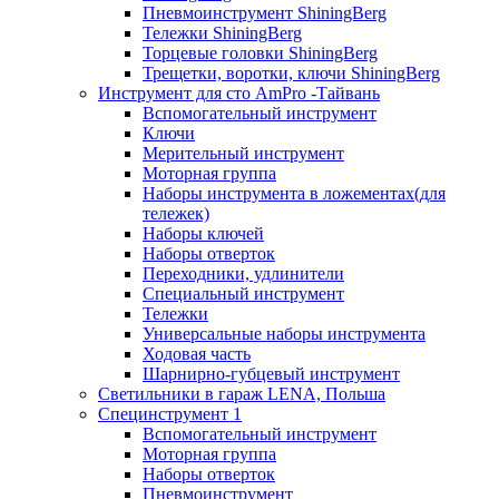
Пневмоинструмент ShiningBerg
Тележки ShiningBerg
Торцевые головки ShiningBerg
Трещетки, воротки, ключи ShiningBerg
Инструмент для сто AmPro -Тайвань
Вспомогательный инструмент
Ключи
Мерительный инструмент
Моторная группа
Наборы инструмента в ложементах(для
тележек)
Наборы ключей
Наборы отверток
Переходники, удлинители
Специальный инструмент
Тележки
Универсальные наборы инструмента
Ходовая часть
Шарнирно-губцевый инструмент
Светильники в гараж LENA, Польша
Специнструмент 1
Вспомогательный инструмент
Моторная группа
Наборы отверток
Пневмоинструмент