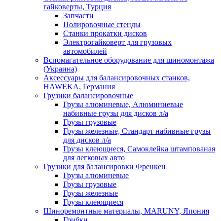
гайковерты, Турция
Запчасти
Полировочные стенды
Станки прокатки дисков
Электрогайковерт для грузовых
автомобилей
Вспомагательное оборудование для шиномонтажа
(Украина)
Аксессуары для балансировочных станков,
HAWEKA, Германия
Грузики балансировочные
Грузы алюминевые, Алюминиевые
набивные грузы для дисков л/а
Грузы грузовые
Грузы железные, Cтандарт набивные грузы
для дисков л/а
Грузы клеющиеся, Самоклейка штампованая
для легковых авто
Грузики для балансировки Френкен
Грузы алюминевые
Грузы грузовые
Грузы железные
Грузы клеющиеся
Шиноремонтные материалы, MARUNY, Япония
Грибки