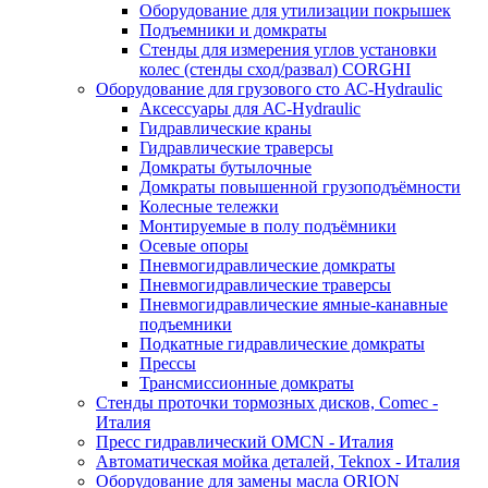
Оборудование для утилизации покрышек
Подъемники и домкраты
Стенды для измерения углов установки
колес (стенды сход/развал) CORGHI
Оборудование для грузового сто АС-Hydraulic
Аксессуары для АС-Hydraulic
Гидравлические краны
Гидравлические траверсы
Домкраты бутылочные
Домкраты повышенной грузоподъёмности
Колесные тележки
Монтируемые в полу подъёмники
Осевые опоры
Пневмогидравлические домкраты
Пневмогидравлические траверсы
Пневмогидравлические ямные-канавные
подъемники
Подкатные гидравлические домкраты
Прессы
Трансмиссионные домкраты
Стенды проточки тормозных дисков, Comec -
Италия
Пресс гидравлический OMCN - Италия
Автоматическая мойка деталей, Teknox - Италия
Оборудование для замены масла ORION