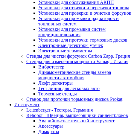
Установки для обслуживания АКПП
Установки для откачки и перекачки топлива
Установки для проверки и очистки форсунок
Установки для промывки радиаторов и
топливных систем
Установки для промывки систем
кондиционирования
Установки для проточки тормозных дисков
Электронные детекторы утечек
Электронные термометры
Стенды для чистки форсунок Carbon Zapp, Греция
Стенды для измерения мощности Vamag - Италия
Вибротестер
Динамометрические стенды замера
мощности автомобиля
Люфт детекторы
Тест линия для легковых авто
Тормозные стенды
Станок для проточки тормозных дисков Prokat
Инструмент
Leitenberger - Тестеры, Германия
Rehobot - Швеция, выпресовщики сайлентблоков
Аварийно-спасательный инструмент
Аксессуары
Домкраты