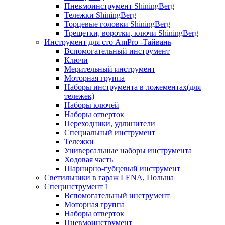
Пневмоинструмент ShiningBerg
Тележки ShiningBerg
Торцевые головки ShiningBerg
Трещетки, воротки, ключи ShiningBerg
Инструмент для сто AmPro -Тайвань
Вспомогательный инструмент
Ключи
Мерительный инструмент
Моторная группа
Наборы инструмента в ложементах(для
тележек)
Наборы ключей
Наборы отверток
Переходники, удлинители
Специальный инструмент
Тележки
Универсальные наборы инструмента
Ходовая часть
Шарнирно-губцевый инструмент
Светильники в гараж LENA, Польша
Специнструмент 1
Вспомогательный инструмент
Моторная группа
Наборы отверток
Пневмоинструмент