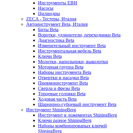
Инструменты EBH
Насосы
Цилиндры
ZECA - Тестеры, Италия
Автоинструмент Beta, Италия
Биты Beta
Воротки, удлинители, переходники Beta
Диагностика Beta
Измерительный инструмент Beta
Инструментальная мебель Beta
Ключи Beta
Молотки, напильники, выколотки
Моторная группа Beta
Наборы инструмента Beta
Отвертки и насадки Beta
Пневмоинструмент Beta
Сверла и фрезы Beta
Торцевые головки Beta
Ходовая часть Beta
Шарнирно-губцевый инструмент Beta
Инструмент ShiningBerg
Инструмент в ложементах ShiningBerg
Ключи разное ShiningBerg
Наборы комбинированых ключей
ShiningBerg