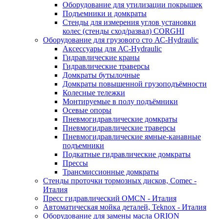
Оборудование для утилизации покрышек
Подъемники и домкраты
Стенды для измерения углов установки
колес (стенды сход/развал) CORGHI
Оборудование для грузового сто АС-Hydraulic
Аксессуары для АС-Hydraulic
Гидравлические краны
Гидравлические траверсы
Домкраты бутылочные
Домкраты повышенной грузоподъёмности
Колесные тележки
Монтируемые в полу подъёмники
Осевые опоры
Пневмогидравлические домкраты
Пневмогидравлические траверсы
Пневмогидравлические ямные-канавные
подъемники
Подкатные гидравлические домкраты
Прессы
Трансмиссионные домкраты
Стенды проточки тормозных дисков, Comec -
Италия
Пресс гидравлический OMCN - Италия
Автоматическая мойка деталей, Teknox - Италия
Оборудование для замены масла ORION