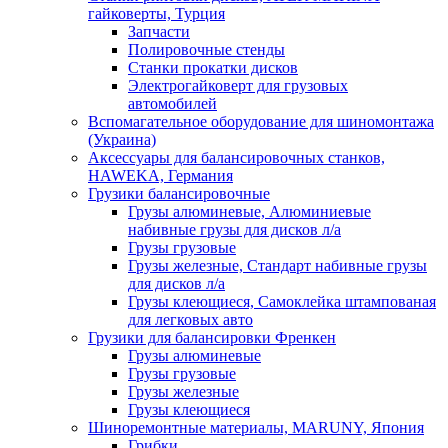
гайковерты, Турция
Запчасти
Полировочные стенды
Станки прокатки дисков
Электрогайковерт для грузовых
автомобилей
Вспомагательное оборудование для шиномонтажа
(Украина)
Аксессуары для балансировочных станков,
HAWEKA, Германия
Грузики балансировочные
Грузы алюминевые, Алюминиевые
набивные грузы для дисков л/а
Грузы грузовые
Грузы железные, Cтандарт набивные грузы
для дисков л/а
Грузы клеющиеся, Самоклейка штампованая
для легковых авто
Грузики для балансировки Френкен
Грузы алюминевые
Грузы грузовые
Грузы железные
Грузы клеющиеся
Шиноремонтные материалы, MARUNY, Япония
Грибки