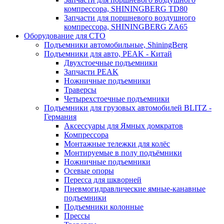
компрессора, SHININGBERG TD80
Запчасти для поршневого воздушного
компрессора, SHININGBERG ZA65
Оборудование для СТО
Подъемники автомобильные, ShiningBerg
Подъемники для авто, PEAK - Китай
Двухстоечные подъемники
Запчасти PEAK
Ножничные подъемники
Траверсы
Четырехстоечные подъемники
Подъемники для грузовых автомобилей BLITZ -
Германия
Аксессуары для Ямных домкратов
Компрессора
Монтажные тележки для колёс
Монтируемые в полу подъёмники
Ножничные подъемники
Осевые опоры
Пересса для шкворней
Пневмогидравлические ямные-канавные
подъемники
Подъемники колонные
Прессы