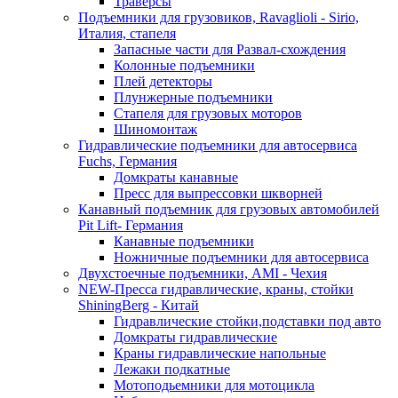
Траверсы
Подъемники для грузовиков, Ravaglioli - Sirio,
Италия, стапеля
Запасные части для Развал-схождения
Колонные подъемники
Плей детекторы
Плунжерные подъемники
Стапеля для грузовых моторов
Шиномонтаж
Гидравлические подъемники для автосервиса
Fuchs, Германия
Домкраты канавные
Пресс для выпрессовки шкворней
Канавный подъемник для грузовых автомобилей
Pit Lift- Германия
Канавные подъемники
Ножничные подъемники для автосервиса
Двухстоечные подъемники, АМІ - Чехия
NEW-Пресса гидравлические, краны, стойки
ShiningBerg - Китай
Гидравлические стойки,подставки под авто
Домкраты гидравлические
Краны гидравлические напольные
Лежаки подкатные
Мотоподьемники для мотоцикла