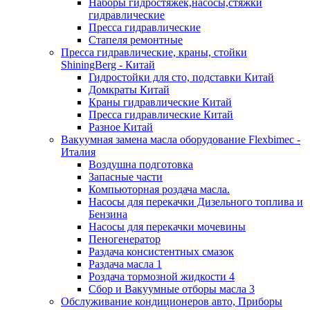
Наборы гидростяжек,насосы,стяжки
гидравлические
Пресса гидравлические
Стапеля ремонтные
Пресса гидравлические, краны, стойки
ShiningBerg - Китай
Гидростойки для сто, подставки Китай
Домкраты Китай
Краны гидравлические Китай
Пресса гидравлические Китай
Разное Китай
Вакуумная замена масла оборудование Flexbimeс -
Италия
Воздушна подготовка
Запасные части
Компьюторная роздача масла.
Насосы для перекачки Дизельного топлива и
Бензина
Насосы для перекачки мочевины
Пеногенератор
Раздача консистентных смазок
Раздача масла 1
Роздача тормозной жидкости 4
Сбор и Вакуумные отборы масла 3
Обслуживание кондиционеров авто, Приборы