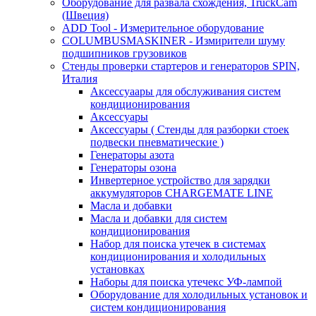
Оборудование для развала схождения, TruckCam
(Швеция)
ADD Tool - Измерительное оборудование
COLUMBUSMASKINER - Измирители шуму
подшипников грузовиков
Стенды проверки стартеров и генераторов SPIN,
Италия
Аксессуаары для обслуживания систем
кондиционирования
Аксессуары
Аксессуары ( Стенды для разборки стоек
подвески пневматические )
Генераторы азота
Генераторы озона
Инвертерное устройство для зарядки
аккумуляторов CHARGEMATE LINE
Масла и добавки
Масла и добавки для систем
кондиционирования
Набор для поиска утечек в системах
кондиционирования и холодильных
установках
Наборы для поиска утечекс УФ-лампой
Оборудование для холодильных установок и
систем кондиционирования