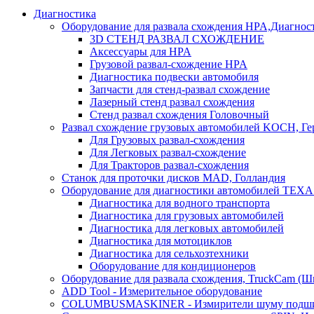
Диагностика
Оборудование для развала схождения HPA,Диагнос
3D СТЕНД РАЗВАЛ СХОЖДЕНИЕ
Аксессуары для HPA
Грузовой развал-схождение HPA
Диагностика подвески автомобиля
Запчасти для стенд-развал схождение
Лазерный стенд развал схождения
Стенд развал схождения Головочный
Развал схождение грузовых автомобилей KOCH, Г
Для Грузовых развал-схождения
Для Легковых развал-схождение
Для Тракторов развал-схождения
Станок для проточки дисков MAD, Голландия
Оборудование для диагностики автомобилей TEXA
Диагностика для водного транспорта
Диагностика для грузовых автомобилей
Диагностика для легковых автомобилей
Диагностика для мотоциклов
Диагностика для сельхозтехники
Оборудование для кондиционеров
Оборудование для развала схождения, TruckCam (Ш
ADD Tool - Измерительное оборудование
COLUMBUSMASKINER - Измирители шуму подшип