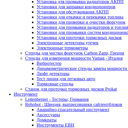
Установка для промывки радиаторов АКПП
Установки для заправки кондиционеров
Установки для обслуживания АКПП
Установки для откачки и перекачки топлива
Установки для проверки и очистки форсунок
Установки для промывки радиаторов и топли
Установки для промывки систем кондициони
Установки для проточки тормозных дисков
Электронные детекторы утечек
Электронные термометры
Стенды для чистки форсунок Carbon Zapp, Греция
Стенды для измерения мощности Vamag - Италия
Вибротестер
Динамометрические стенды замера мощности
Люфт детекторы
Тест линия для легковых авто
Тормозные стенды
Станок для проточки тормозных дисков Prokat
Инструмент
Leitenberger - Тестеры, Германия
Rehobot - Швеция, выпресовщики сайлентблоков
Аварийно-спасательный инструмент
Аксессуары
Домкраты
Инструменты EBH