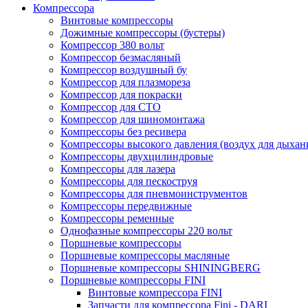
Компрессора
Винтовые компрессоры
Дожимные компрессоры (бустеры)
Компрессор 380 вольт
Компрессор безмасляный
Компрессор воздушный бу
Компрессор для плазмореза
Компрессор для покраски
Компрессор для СТО
Компрессор для шиномонтажа
Компрессоры без ресивера
Компрессоры высокого давления (воздух для дыхан
Компрессоры двухцилиндровые
Компрессоры для лазера
Компрессоры для пескоструя
Компрессоры для пневмоинструментов
Компрессоры передвижные
Компрессоры ременные
Однофазные компрессоры 220 вольт
Поршневые компрессоры
Поршневые компрессоры масляные
Поршневые компрессоры SHININGBERG
Поршневые компрессоры FINI
Винтовые компрессора FINI
Запчасти для компрессора Fini - DARI