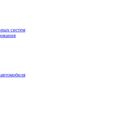
вных систем
рования
 автомобиля