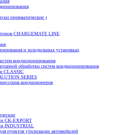
талия
иционирования
ески пневматические )
муляторов CHARGEMATE LINE
ния
онирования и холодильных установках
систем кондиционирования
нитарной обработки систем кондиционирования
рии CLASSIC
VOLUTION SERIES
прессоров кондиционеров
в
ические
ерии CK-EXPORT
ерии INDUSTRIAL
 для пунктов утилизации автомобилей