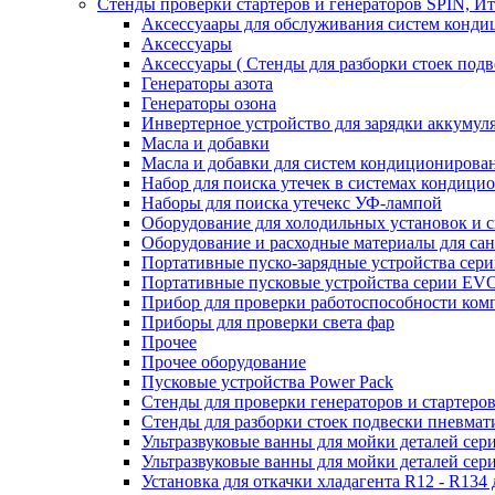
Стенды проверки стартеров и генераторов SPIN, И
Аксессуаары для обслуживания систем конд
Аксессуары
Аксессуары ( Стенды для разборки стоек подв
Генераторы азота
Генераторы озона
Инвертерное устройство для зарядки акку
Масла и добавки
Масла и добавки для систем кондиционирова
Набор для поиска утечек в системах кондици
Наборы для поиска утечекс УФ-лампой
Оборудование для холодильных установок и 
Оборудование и расходные материалы для са
Портативные пуско-зарядные устройства се
Портативные пусковые устройства серии E
Прибор для проверки работоспособности ком
Приборы для проверки света фар
Прочее
Прочее оборудование
Пусковые устройства Power Pack
Стенды для проверки генераторов и стартеро
Стенды для разборки стоек подвески пневмат
Ультразвуковые ванны для мойки деталей с
Ультразвуковые ванны для мойки деталей с
Установка для откачки хладагента R12 - R134