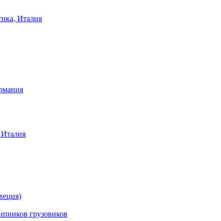
тика, Италия
ермания
 Италия
веция)
ников грузовиков