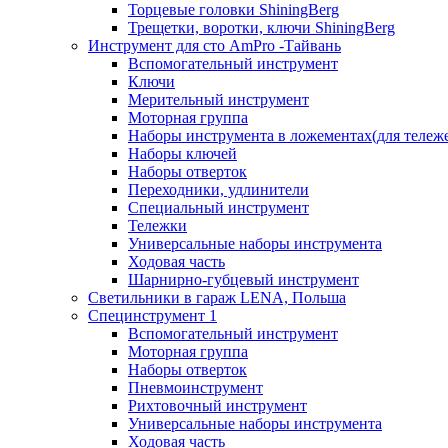
Торцевые головки ShiningBerg
Трещетки, воротки, ключи ShiningBerg
Инструмент для сто AmPro -Тайвань
Вспомогательный инструмент
Ключи
Мерительный инструмент
Моторная группа
Наборы инструмента в ложементах(для тележ
Наборы ключей
Наборы отверток
Переходники, удлинители
Специальный инструмент
Тележки
Универсальные наборы инструмента
Ходовая часть
Шарнирно-губцевый инструмент
Светильники в гараж LENA, Польша
Специнструмент 1
Вспомогательный инструмент
Моторная группа
Наборы отверток
Пневмоинструмент
Рихтовочный инструмент
Универсальные наборы инструмента
Ходовая часть