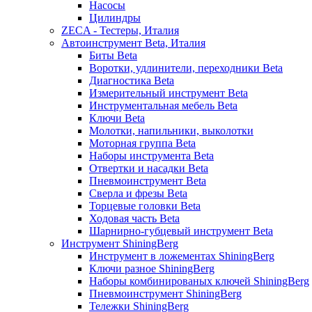
Насосы
Цилиндры
ZECA - Тестеры, Италия
Автоинструмент Beta, Италия
Биты Beta
Воротки, удлинители, переходники Beta
Диагностика Beta
Измерительный инструмент Beta
Инструментальная мебель Beta
Ключи Beta
Молотки, напильники, выколотки
Моторная группа Beta
Наборы инструмента Beta
Отвертки и насадки Beta
Пневмоинструмент Beta
Сверла и фрезы Beta
Торцевые головки Beta
Ходовая часть Beta
Шарнирно-губцевый инструмент Beta
Инструмент ShiningBerg
Инструмент в ложементах ShiningBerg
Ключи разное ShiningBerg
Наборы комбинированых ключей ShiningBerg
Пневмоинструмент ShiningBerg
Тележки ShiningBerg