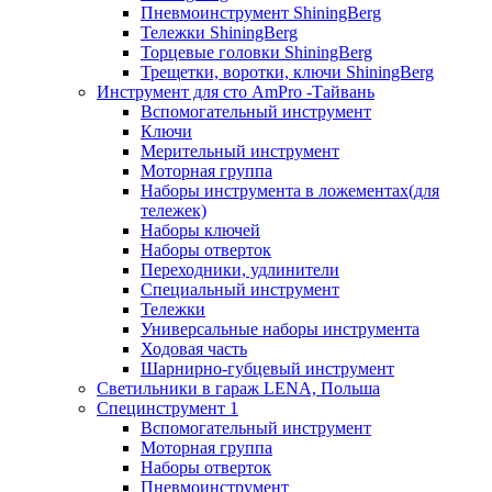
Пневмоинструмент ShiningBerg
Тележки ShiningBerg
Торцевые головки ShiningBerg
Трещетки, воротки, ключи ShiningBerg
Инструмент для сто AmPro -Тайвань
Вспомогательный инструмент
Ключи
Мерительный инструмент
Моторная группа
Наборы инструмента в ложементах(для
тележек)
Наборы ключей
Наборы отверток
Переходники, удлинители
Специальный инструмент
Тележки
Универсальные наборы инструмента
Ходовая часть
Шарнирно-губцевый инструмент
Светильники в гараж LENA, Польша
Специнструмент 1
Вспомогательный инструмент
Моторная группа
Наборы отверток
Пневмоинструмент