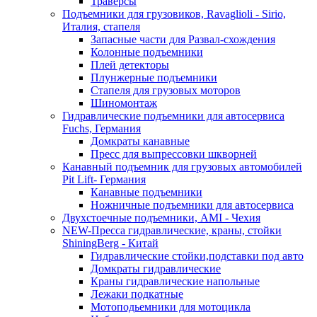
Траверсы
Подъемники для грузовиков, Ravaglioli - Sirio,
Италия, стапеля
Запасные части для Развал-схождения
Колонные подъемники
Плей детекторы
Плунжерные подъемники
Стапеля для грузовых моторов
Шиномонтаж
Гидравлические подъемники для автосервиса
Fuchs, Германия
Домкраты канавные
Пресс для выпрессовки шкворней
Канавный подъемник для грузовых автомобилей
Pit Lift- Германия
Канавные подъемники
Ножничные подъемники для автосервиса
Двухстоечные подъемники, АМІ - Чехия
NEW-Пресса гидравлические, краны, стойки
ShiningBerg - Китай
Гидравлические стойки,подставки под авто
Домкраты гидравлические
Краны гидравлические напольные
Лежаки подкатные
Мотоподьемники для мотоцикла