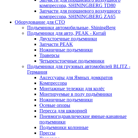
компрессора, SHININGBERG TD80
Запчасти для поршневого воздушного
компрессора, SHININGBERG ZA65
Оборудование для СТО
Подъемники автомобильные, ShiningBerg
Подъемники для авто, PEAK - Китай
Двухстоечные подъемники
Запчасти PEAK
Ножничные подъемники
Траверсы
Четырехстоечные подъемники
Подъемники для грузовых автомобилей BLITZ -
Германия
Аксессуары для Ямных домкратов
Компрессора
Монтажные тележки для колёс
Монтируемые в полу подъёмники
Ножничные подъемники
Осевые опоры
Пересса для шкворней
Пневмогидравлические ямные-канавные
подъемники
Подъемники колонные
Прессы