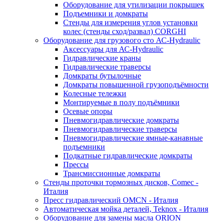
Оборудование для утилизации покрышек
Подъемники и домкраты
Стенды для измерения углов установки
колес (стенды сход/развал) CORGHI
Оборудование для грузового сто АС-Hydraulic
Аксессуары для АС-Hydraulic
Гидравлические краны
Гидравлические траверсы
Домкраты бутылочные
Домкраты повышенной грузоподъёмности
Колесные тележки
Монтируемые в полу подъёмники
Осевые опоры
Пневмогидравлические домкраты
Пневмогидравлические траверсы
Пневмогидравлические ямные-канавные
подъемники
Подкатные гидравлические домкраты
Прессы
Трансмиссионные домкраты
Стенды проточки тормозных дисков, Comec -
Италия
Пресс гидравлический OMCN - Италия
Автоматическая мойка деталей, Teknox - Италия
Оборудование для замены масла ORION