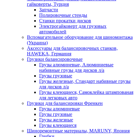
гайковерты, Турция
Запчасти
Полировочные стенды
Станки прокатки дисков
Электрогайковерт для грузовых
автомобилей
Вспомагательное оборудование для шиномонтажа
(Украина)
Аксессуары для балансировочных станков,
HAWEKA, Германия
Грузики балансировочные
Грузы алюминевые, Алюминиевые
набивные грузы для дисков л/а
Грузы грузовые
Грузы железные, Cтандарт набивные грузы
для дисков л/а
Грузы клеющиеся, Самоклейка штампованая
для легковых авто
Грузики для балансировки Френкен
Грузы алюминевые
Грузы грузовые
Грузы железные
Грузы клеющиеся
Шиноремонтные материалы, MARUNY, Япония
Грибки