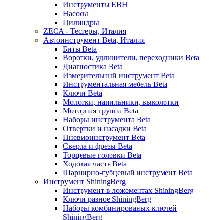
Инструменты EBH
Насосы
Цилиндры
ZECA - Тестеры, Италия
Автоинструмент Beta, Италия
Биты Beta
Воротки, удлинители, переходники Beta
Диагностика Beta
Измерительный инструмент Beta
Инструментальная мебель Beta
Ключи Beta
Молотки, напильники, выколотки
Моторная группа Beta
Наборы инструмента Beta
Отвертки и насадки Beta
Пневмоинструмент Beta
Сверла и фрезы Beta
Торцевые головки Beta
Ходовая часть Beta
Шарнирно-губцевый инструмент Beta
Инструмент ShiningBerg
Инструмент в ложементах ShiningBerg
Ключи разное ShiningBerg
Наборы комбинированых ключей
ShiningBerg