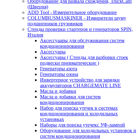
Оборудование для развала схождения, TruckCam
(Швеция)
ADD Tool - Измерительное оборудование
COLUMBUSMASKINER - Измирители шуму
подшипников грузовиков
Стенды проверки стартеров и генераторов SPIN,
Италия
Аксессуаары для обслуживания систем
кондиционирования
Аксессуары
Аксессуары ( Стенды для разборки стоек
подвески пневматические )
Генераторы азота
Генераторы озона
Инвертерное устройство для зарядки
аккумуляторов CHARGEMATE LINE
Масла и добавки
Масла и добавки для систем
кондиционирования
Набор для поиска утечек в системах
кондиционирования и холодильных
установках
Наборы для поиска утечекс УФ-лампой
Оборудование для холодильных установок и
систем кондиционирования