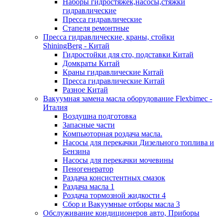
Наборы гидростяжек,насосы,стяжки
гидравлические
Пресса гидравлические
Стапеля ремонтные
Пресса гидравлические, краны, стойки
ShiningBerg - Китай
Гидростойки для сто, подставки Китай
Домкраты Китай
Краны гидравлические Китай
Пресса гидравлические Китай
Разное Китай
Вакуумная замена масла оборудование Flexbimeс -
Италия
Воздушна подготовка
Запасные части
Компьюторная роздача масла.
Насосы для перекачки Дизельного топлива и
Бензина
Насосы для перекачки мочевины
Пеногенератор
Раздача консистентных смазок
Раздача масла 1
Роздача тормозной жидкости 4
Сбор и Вакуумные отборы масла 3
Обслуживание кондиционеров авто, Приборы