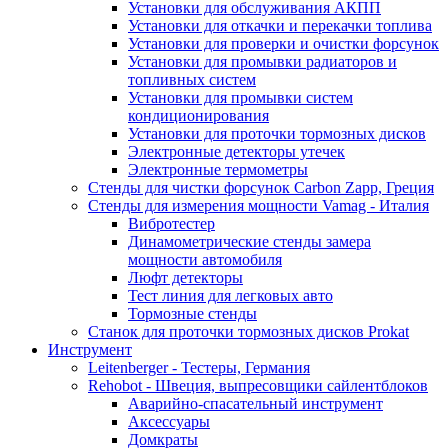
Установки для обслуживания АКПП
Установки для откачки и перекачки топлива
Установки для проверки и очистки форсунок
Установки для промывки радиаторов и
топливных систем
Установки для промывки систем
кондиционирования
Установки для проточки тормозных дисков
Электронные детекторы утечек
Электронные термометры
Стенды для чистки форсунок Carbon Zapp, Греция
Стенды для измерения мощности Vamag - Италия
Вибротестер
Динамометрические стенды замера
мощности автомобиля
Люфт детекторы
Тест линия для легковых авто
Тормозные стенды
Станок для проточки тормозных дисков Prokat
Инструмент
Leitenberger - Тестеры, Германия
Rehobot - Швеция, выпресовщики сайлентблоков
Аварийно-спасательный инструмент
Аксессуары
Домкраты