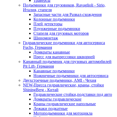
Траверсы
Подъемники для грузовиков, Ravaglioli - Sirio,
Италия, стапеля
Запасные части для Развал-схождения
Колонные подъемники
Плей детекторы
Плунжерные подъемники
Стапеля для грузовых моторов
Шиномонтаж
Гидравлические подъемники для автосервиса
Fuchs, Германия
Домкраты канавные
Пресс для выпрессовки шкворней
Канавный подъемник для грузовых автомобилей
Pit Lift- Германия
Канавные подъемники
Ножничные подъемники для автосервиса
Двухстоечные подъемники, АМІ - Чехия
NEW-Пресса гидравлические, краны, стойки
ShiningBerg - Китай
Гидравлические стойки,подставки под авто
Домкраты гидравлические
Краны гидравлические напольные
Лежаки подкатные
Мотоподьемники для мотоцикла