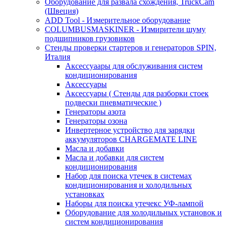
Оборудование для развала схождения, TruckCam
(Швеция)
ADD Tool - Измерительное оборудование
COLUMBUSMASKINER - Измирители шуму
подшипников грузовиков
Стенды проверки стартеров и генераторов SPIN,
Италия
Аксессуаары для обслуживания систем
кондиционирования
Аксессуары
Аксессуары ( Стенды для разборки стоек
подвески пневматические )
Генераторы азота
Генераторы озона
Инвертерное устройство для зарядки
аккумуляторов CHARGEMATE LINE
Масла и добавки
Масла и добавки для систем
кондиционирования
Набор для поиска утечек в системах
кондиционирования и холодильных
установках
Наборы для поиска утечекс УФ-лампой
Оборудование для холодильных установок и
систем кондиционирования