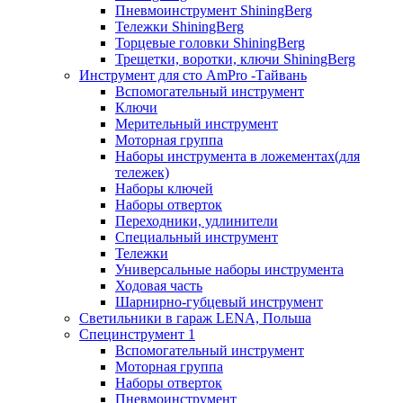
Пневмоинструмент ShiningBerg
Тележки ShiningBerg
Торцевые головки ShiningBerg
Трещетки, воротки, ключи ShiningBerg
Инструмент для сто AmPro -Тайвань
Вспомогательный инструмент
Ключи
Мерительный инструмент
Моторная группа
Наборы инструмента в ложементах(для
тележек)
Наборы ключей
Наборы отверток
Переходники, удлинители
Специальный инструмент
Тележки
Универсальные наборы инструмента
Ходовая часть
Шарнирно-губцевый инструмент
Светильники в гараж LENA, Польша
Специнструмент 1
Вспомогательный инструмент
Моторная группа
Наборы отверток
Пневмоинструмент