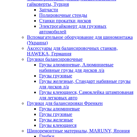
гайковерты, Турция
Запчасти
Полировочные стенды
Станки прокатки дисков
Электрогайковерт для грузовых
автомобилей
Вспомагательное оборудование для шиномонтажа
(Украина)
Аксессуары для балансировочных станков,
HAWEKA, Германия
Грузики балансировочные
Грузы алюминевые, Алюминиевые
набивные грузы для дисков л/а
Грузы грузовые
Грузы железные, Cтандарт набивные грузы
для дисков л/а
Грузы клеющиеся, Самоклейка штампованая
для легковых авто
Грузики для балансировки Френкен
Грузы алюминевые
Грузы грузовые
Грузы железные
Грузы клеющиеся
Шиноремонтные материалы, MARUNY, Япония
Грибки