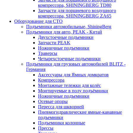
компрессора, SHININGBERG TD80
Запчасти для поршневого воздушного
компрессора, SHININGBERG ZA65
Оборудование для СТО
Подъемники автомобильные, ShiningBerg
Подъемники для авто, PEAK - Китай
Двухстоечные подъемники
Запчасти PEAK
Ножничные подъемники
Траверсы
Четырехстоечные подъемники
Подъемники для грузовых автомобилей BLITZ -
Германия
Аксессуары для Ямных домкратов
Компрессора
Монтажные тележки для колёс
Монтируемые в полу подъёмники
Ножничные подъемники
Осевые опоры
Пересса для шкворней
Пневмогидравлические ямные-канавные
подъемники
Подъемники колонные
Прессы