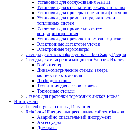
Установки для обслуживания АКПП
Установки для откачки и перекачки топлива
Установки для проверки и очистки форсунок
Установки для промывки радиаторов и
топливных систем
Установки для промывки систем
кондиционирования
Установки для проточки тормозных дисков
Электронные детекторы утечек
Электронные термометры
Стенды для чистки форсунок Carbon Zapp, Греция
Стенды для измерения мощности Vamag - Италия
Вибротестер
Динамометрические стенды замера
мощности автомобиля
Люфт детекторы
Тест линия для легковых авто
Тормозные стенды
Станок для проточки тормозных дисков Prokat
Инструмент
Leitenberger - Тестеры, Германия
Rehobot - Швеция, выпресовщики сайлентблоков
Аварийно-спасательный инструмент
Аксессуары
Домкраты