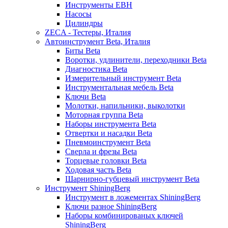
Инструменты EBH
Насосы
Цилиндры
ZECA - Тестеры, Италия
Автоинструмент Beta, Италия
Биты Beta
Воротки, удлинители, переходники Beta
Диагностика Beta
Измерительный инструмент Beta
Инструментальная мебель Beta
Ключи Beta
Молотки, напильники, выколотки
Моторная группа Beta
Наборы инструмента Beta
Отвертки и насадки Beta
Пневмоинструмент Beta
Сверла и фрезы Beta
Торцевые головки Beta
Ходовая часть Beta
Шарнирно-губцевый инструмент Beta
Инструмент ShiningBerg
Инструмент в ложементах ShiningBerg
Ключи разное ShiningBerg
Наборы комбинированых ключей
ShiningBerg