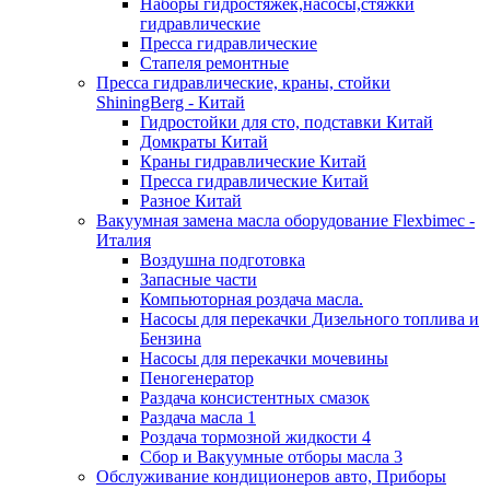
Наборы гидростяжек,насосы,стяжки
гидравлические
Пресса гидравлические
Стапеля ремонтные
Пресса гидравлические, краны, стойки
ShiningBerg - Китай
Гидростойки для сто, подставки Китай
Домкраты Китай
Краны гидравлические Китай
Пресса гидравлические Китай
Разное Китай
Вакуумная замена масла оборудование Flexbimeс -
Италия
Воздушна подготовка
Запасные части
Компьюторная роздача масла.
Насосы для перекачки Дизельного топлива и
Бензина
Насосы для перекачки мочевины
Пеногенератор
Раздача консистентных смазок
Раздача масла 1
Роздача тормозной жидкости 4
Сбор и Вакуумные отборы масла 3
Обслуживание кондиционеров авто, Приборы