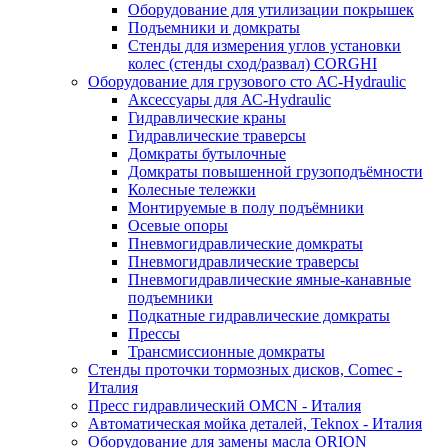
Оборудование для утилизации покрышек
Подъемники и домкраты
Стенды для измерения углов установки
колес (стенды сход/развал) CORGHI
Оборудование для грузового сто АС-Hydraulic
Аксессуары для АС-Hydraulic
Гидравлические краны
Гидравлические траверсы
Домкраты бутылочные
Домкраты повышенной грузоподъёмности
Колесные тележки
Монтируемые в полу подъёмники
Осевые опоры
Пневмогидравлические домкраты
Пневмогидравлические траверсы
Пневмогидравлические ямные-канавные
подъемники
Подкатные гидравлические домкраты
Прессы
Трансмиссионные домкраты
Стенды проточки тормозных дисков, Comec -
Италия
Пресс гидравлический OMCN - Италия
Автоматическая мойка деталей, Teknox - Италия
Оборудование для замены масла ORION