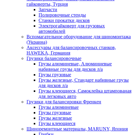
гайковерты, Турция
Запчасти
Полировочные стенды
Станки прокатки дисков
Электрогайковерт для грузовых
автомобилей
Вспомагательное оборудование для шиномонтажа
(Украина)
Аксессуары для балансировочных станков,
HAWEKA, Германия
Грузики балансировочные
Грузы алюминевые, Алюминиевые
набивные грузы для дисков л/а
Грузы грузовые
Грузы железные, Cтандарт набивные грузы
для дисков л/а
Грузы клеющиеся, Самоклейка штампованая
для легковых авто
Грузики для балансировки Френкен
Грузы алюминевые
Грузы грузовые
Грузы железные
Грузы клеющиеся
Шиноремонтные материалы, MARUNY, Япония
Грибки