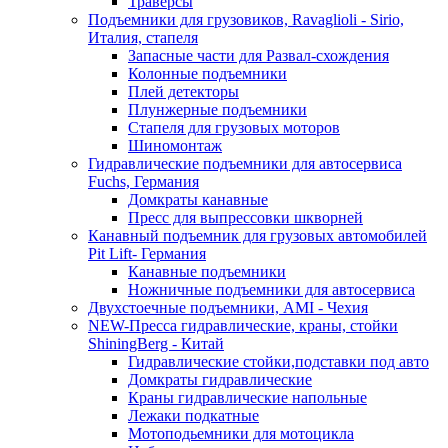
Траверсы
Подъемники для грузовиков, Ravaglioli - Sirio,
Италия, стапеля
Запасные части для Развал-схождения
Колонные подъемники
Плей детекторы
Плунжерные подъемники
Стапеля для грузовых моторов
Шиномонтаж
Гидравлические подъемники для автосервиса
Fuchs, Германия
Домкраты канавные
Пресс для выпрессовки шкворней
Канавный подъемник для грузовых автомобилей
Pit Lift- Германия
Канавные подъемники
Ножничные подъемники для автосервиса
Двухстоечные подъемники, АМІ - Чехия
NEW-Пресса гидравлические, краны, стойки
ShiningBerg - Китай
Гидравлические стойки,подставки под авто
Домкраты гидравлические
Краны гидравлические напольные
Лежаки подкатные
Мотоподьемники для мотоцикла