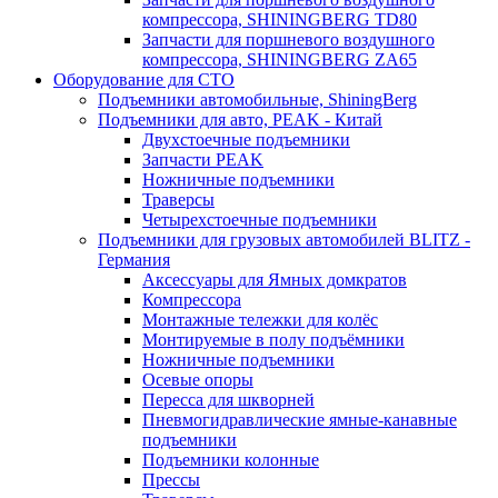
компрессора, SHININGBERG TD80
Запчасти для поршневого воздушного
компрессора, SHININGBERG ZA65
Оборудование для СТО
Подъемники автомобильные, ShiningBerg
Подъемники для авто, PEAK - Китай
Двухстоечные подъемники
Запчасти PEAK
Ножничные подъемники
Траверсы
Четырехстоечные подъемники
Подъемники для грузовых автомобилей BLITZ -
Германия
Аксессуары для Ямных домкратов
Компрессора
Монтажные тележки для колёс
Монтируемые в полу подъёмники
Ножничные подъемники
Осевые опоры
Пересса для шкворней
Пневмогидравлические ямные-канавные
подъемники
Подъемники колонные
Прессы