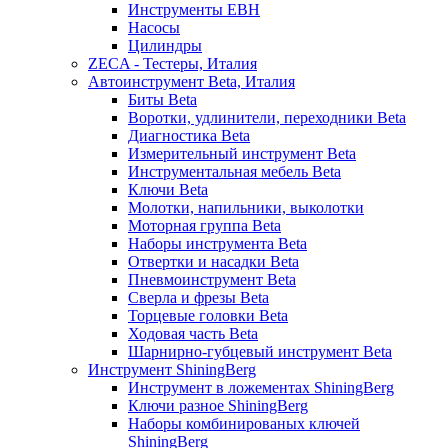
Инструменты EBH
Насосы
Цилиндры
ZECA - Тестеры, Италия
Автоинструмент Beta, Италия
Биты Beta
Воротки, удлинители, переходники Beta
Диагностика Beta
Измерительный инструмент Beta
Инструментальная мебель Beta
Ключи Beta
Молотки, напильники, выколотки
Моторная группа Beta
Наборы инструмента Beta
Отвертки и насадки Beta
Пневмоинструмент Beta
Сверла и фрезы Beta
Торцевые головки Beta
Ходовая часть Beta
Шарнирно-губцевый инструмент Beta
Инструмент ShiningBerg
Инструмент в ложементах ShiningBerg
Ключи разное ShiningBerg
Наборы комбинированых ключей
ShiningBerg