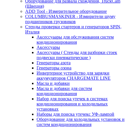
Оборудование для развала схождения, TruckCam
(Швеция)
ADD Tool - Измерительное оборудование
COLUMBUSMASKINER - Измирители шуму
подшипников грузовиков
Стенды проверки стартеров и генераторов SPIN,
Италия
Аксессуаары для обслуживания систем
кондиционирования
Аксессуары
Аксессуары ( Стенды для разборки стоек
подвески пневматические )
Генераторы азота
Генераторы озона
Инвертерное устройство для зарядки
аккумуляторов CHARGEMATE LINE
Масла и добавки
Масла и добавки для систем
кондиционирования
Набор для поиска утечек в системах
кондиционирования и холодильных
установках
Наборы для поиска утечекс УФ-лампой
Оборудование для холодильных установок и
систем кондиционирования