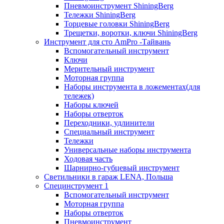
Пневмоинструмент ShiningBerg
Тележки ShiningBerg
Торцевые головки ShiningBerg
Трещетки, воротки, ключи ShiningBerg
Инструмент для сто AmPro -Тайвань
Вспомогательный инструмент
Ключи
Мерительный инструмент
Моторная группа
Наборы инструмента в ложементах(для
тележек)
Наборы ключей
Наборы отверток
Переходники, удлинители
Специальный инструмент
Тележки
Универсальные наборы инструмента
Ходовая часть
Шарнирно-губцевый инструмент
Светильники в гараж LENA, Польша
Специнструмент 1
Вспомогательный инструмент
Моторная группа
Наборы отверток
Пневмоинструмент