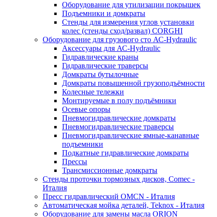
Оборудование для утилизации покрышек
Подъемники и домкраты
Стенды для измерения углов установки
колес (стенды сход/развал) CORGHI
Оборудование для грузового сто АС-Hydraulic
Аксессуары для АС-Hydraulic
Гидравлические краны
Гидравлические траверсы
Домкраты бутылочные
Домкраты повышенной грузоподъёмности
Колесные тележки
Монтируемые в полу подъёмники
Осевые опоры
Пневмогидравлические домкраты
Пневмогидравлические траверсы
Пневмогидравлические ямные-канавные
подъемники
Подкатные гидравлические домкраты
Прессы
Трансмиссионные домкраты
Стенды проточки тормозных дисков, Comec -
Италия
Пресс гидравлический OMCN - Италия
Автоматическая мойка деталей, Teknox - Италия
Оборудование для замены масла ORION