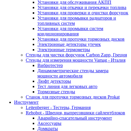
Установки для обслуживания АКПП
Установки для откачки и перекачки топлива
Установки для проверки и очистки форсунок
Установки для промывки радиаторов и
топливных систем
Установки для промывки систем
кондиционирования
Установки для проточки тормозных дисков
Электронные детекторы утечек
Электронные термометры
Стенды для чистки форсунок Carbon Zapp, Греция
Стенды для измерения мощности Vamag - Италия
Вибротестер
Динамометрические стенды замера
мощности автомобиля
Люфт детекторы
Тест линия для легковых авто
Тормозные стенды
Станок для проточки тормозных дисков Prokat
Инструмент
Leitenberger - Тестеры, Германия
Rehobot - Швеция, выпресовщики сайлентблоков
Аварийно-спасательный инструмент
Аксессуары
Домкраты