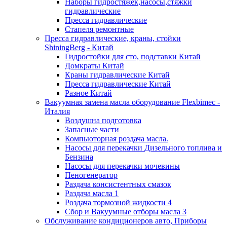
Наборы гидростяжек,насосы,стяжки
гидравлические
Пресса гидравлические
Стапеля ремонтные
Пресса гидравлические, краны, стойки
ShiningBerg - Китай
Гидростойки для сто, подставки Китай
Домкраты Китай
Краны гидравлические Китай
Пресса гидравлические Китай
Разное Китай
Вакуумная замена масла оборудование Flexbimeс -
Италия
Воздушна подготовка
Запасные части
Компьюторная роздача масла.
Насосы для перекачки Дизельного топлива и
Бензина
Насосы для перекачки мочевины
Пеногенератор
Раздача консистентных смазок
Раздача масла 1
Роздача тормозной жидкости 4
Сбор и Вакуумные отборы масла 3
Обслуживание кондиционеров авто, Приборы