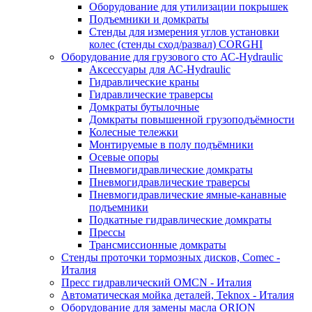
Оборудование для утилизации покрышек
Подъемники и домкраты
Стенды для измерения углов установки
колес (стенды сход/развал) CORGHI
Оборудование для грузового сто АС-Hydraulic
Аксессуары для АС-Hydraulic
Гидравлические краны
Гидравлические траверсы
Домкраты бутылочные
Домкраты повышенной грузоподъёмности
Колесные тележки
Монтируемые в полу подъёмники
Осевые опоры
Пневмогидравлические домкраты
Пневмогидравлические траверсы
Пневмогидравлические ямные-канавные
подъемники
Подкатные гидравлические домкраты
Прессы
Трансмиссионные домкраты
Стенды проточки тормозных дисков, Comec -
Италия
Пресс гидравлический OMCN - Италия
Автоматическая мойка деталей, Teknox - Италия
Оборудование для замены масла ORION