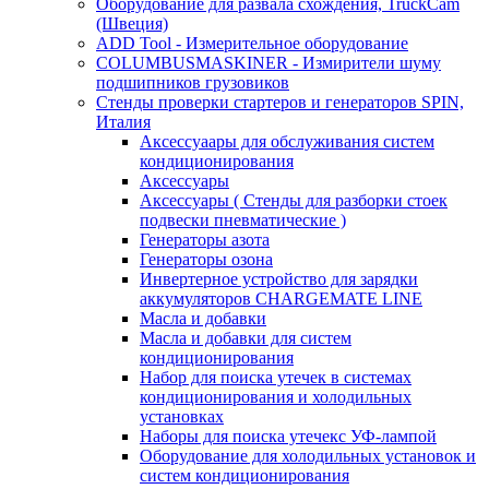
Оборудование для развала схождения, TruckCam
(Швеция)
ADD Tool - Измерительное оборудование
COLUMBUSMASKINER - Измирители шуму
подшипников грузовиков
Стенды проверки стартеров и генераторов SPIN,
Италия
Аксессуаары для обслуживания систем
кондиционирования
Аксессуары
Аксессуары ( Стенды для разборки стоек
подвески пневматические )
Генераторы азота
Генераторы озона
Инвертерное устройство для зарядки
аккумуляторов CHARGEMATE LINE
Масла и добавки
Масла и добавки для систем
кондиционирования
Набор для поиска утечек в системах
кондиционирования и холодильных
установках
Наборы для поиска утечекс УФ-лампой
Оборудование для холодильных установок и
систем кондиционирования