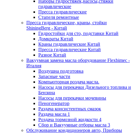
Наборы гидростяжек,насосы,стяжки
гидравлические
Пресса гидравлические
Стапеля ремонтные
Пресса гидравлические, краны, стойки
ShiningBerg - Китай
Гидростойки для сто, подставки Китай
Домкраты Китай
Краны гидравлические Китай
Пресса гидравлические Китай
Разное Китай
Вакуумная замена масла оборудование Flexbimeс -
Италия
Воздушна подготовка
Запасные части
Компьюторная роздача масла.
Насосы для перекачки Дизельного топлива и
Бензина
Насосы для перекачки мочевины
Пеногенератор
Раздача консистентных смазок
Раздача масла 1
Роздача тормозной жидкости 4
Сбор и Вакуумные отборы масла 3
Обслуживание кондиционеров авто, Приборы