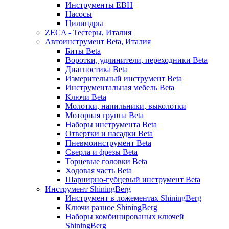
Инструменты EBH
Насосы
Цилиндры
ZECA - Тестеры, Италия
Автоинструмент Beta, Италия
Биты Beta
Воротки, удлинители, переходники Beta
Диагностика Beta
Измерительный инструмент Beta
Инструментальная мебель Beta
Ключи Beta
Молотки, напильники, выколотки
Моторная группа Beta
Наборы инструмента Beta
Отвертки и насадки Beta
Пневмоинструмент Beta
Сверла и фрезы Beta
Торцевые головки Beta
Ходовая часть Beta
Шарнирно-губцевый инструмент Beta
Инструмент ShiningBerg
Инструмент в ложементах ShiningBerg
Ключи разное ShiningBerg
Наборы комбинированых ключей
ShiningBerg