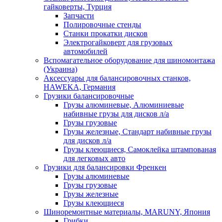
гайковерты, Турция
Запчасти
Полировочные стенды
Станки прокатки дисков
Электрогайковерт для грузовых
автомобилей
Вспомагательное оборудование для шиномонтажа
(Украина)
Аксессуары для балансировочных станков,
HAWEKA, Германия
Грузики балансировочные
Грузы алюминевые, Алюминиевые
набивные грузы для дисков л/а
Грузы грузовые
Грузы железные, Cтандарт набивные грузы
для дисков л/а
Грузы клеющиеся, Самоклейка штампованая
для легковых авто
Грузики для балансировки Френкен
Грузы алюминевые
Грузы грузовые
Грузы железные
Грузы клеющиеся
Шиноремонтные материалы, MARUNY, Япония
Грибки