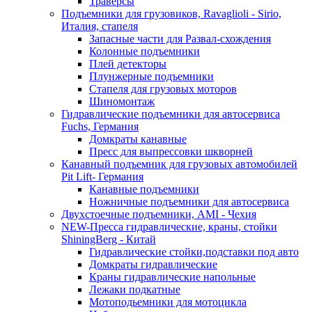
Траверсы
Подъемники для грузовиков, Ravaglioli - Sirio,
Италия, стапеля
Запасные части для Развал-схождения
Колонные подъемники
Плей детекторы
Плунжерные подъемники
Стапеля для грузовых моторов
Шиномонтаж
Гидравлические подъемники для автосервиса
Fuchs, Германия
Домкраты канавные
Пресс для выпрессовки шкворней
Канавный подъемник для грузовых автомобилей
Pit Lift- Германия
Канавные подъемники
Ножничные подъемники для автосервиса
Двухстоечные подъемники, АМІ - Чехия
NEW-Пресса гидравлические, краны, стойки
ShiningBerg - Китай
Гидравлические стойки,подставки под авто
Домкраты гидравлические
Краны гидравлические напольные
Лежаки подкатные
Мотоподьемники для мотоцикла