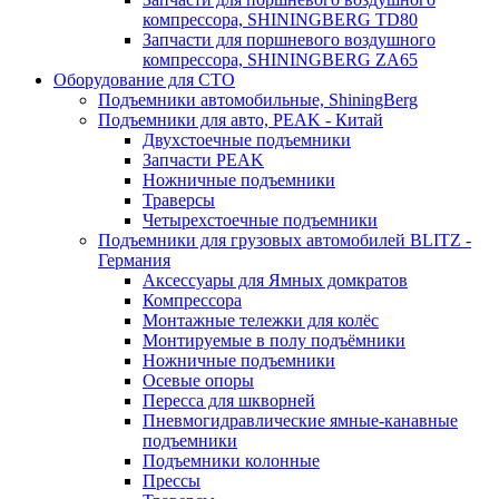
компрессора, SHININGBERG TD80
Запчасти для поршневого воздушного
компрессора, SHININGBERG ZA65
Оборудование для СТО
Подъемники автомобильные, ShiningBerg
Подъемники для авто, PEAK - Китай
Двухстоечные подъемники
Запчасти PEAK
Ножничные подъемники
Траверсы
Четырехстоечные подъемники
Подъемники для грузовых автомобилей BLITZ -
Германия
Аксессуары для Ямных домкратов
Компрессора
Монтажные тележки для колёс
Монтируемые в полу подъёмники
Ножничные подъемники
Осевые опоры
Пересса для шкворней
Пневмогидравлические ямные-канавные
подъемники
Подъемники колонные
Прессы