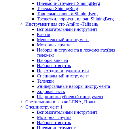
Пневмоинструмент ShiningBerg
Тележки ShiningBerg
Торцевые головки ShiningBerg
Трещетки, воротки, ключи ShiningBerg
Инструмент для сто AmPro -Тайвань
Вспомогательный инструмент
Ключи
Мерительный инструмент
Моторная группа
Наборы инструмента в ложементах(для
тележек)
Наборы ключей
Наборы отверток
Переходники, удлинители
Специальный инструмент
Тележки
Универсальные наборы инструмента
Ходовая часть
Шарнирно-губцевый инструмент
Светильники в гараж LENA, Польша
Специнструмент 1
Вспомогательный инструмент
Моторная группа
Наборы отверток
Пневмоинструмент