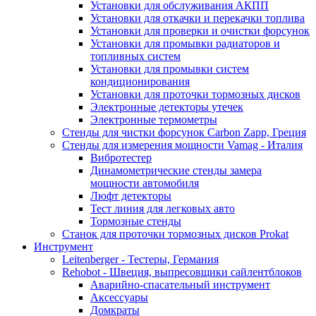
Установки для обслуживания АКПП
Установки для откачки и перекачки топлива
Установки для проверки и очистки форсунок
Установки для промывки радиаторов и
топливных систем
Установки для промывки систем
кондиционирования
Установки для проточки тормозных дисков
Электронные детекторы утечек
Электронные термометры
Стенды для чистки форсунок Carbon Zapp, Греция
Стенды для измерения мощности Vamag - Италия
Вибротестер
Динамометрические стенды замера
мощности автомобиля
Люфт детекторы
Тест линия для легковых авто
Тормозные стенды
Станок для проточки тормозных дисков Prokat
Инструмент
Leitenberger - Тестеры, Германия
Rehobot - Швеция, выпресовщики сайлентблоков
Аварийно-спасательный инструмент
Аксессуары
Домкраты