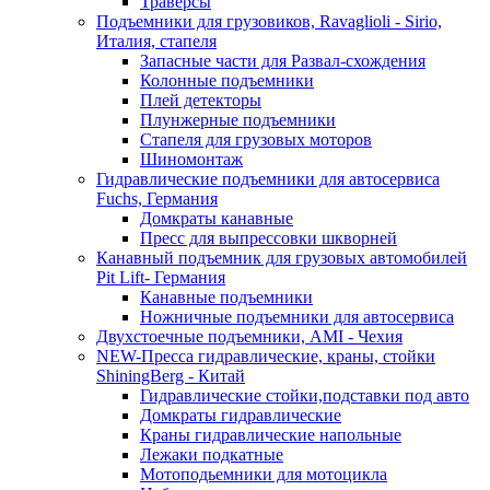
Траверсы
Подъемники для грузовиков, Ravaglioli - Sirio,
Италия, стапеля
Запасные части для Развал-схождения
Колонные подъемники
Плей детекторы
Плунжерные подъемники
Стапеля для грузовых моторов
Шиномонтаж
Гидравлические подъемники для автосервиса
Fuchs, Германия
Домкраты канавные
Пресс для выпрессовки шкворней
Канавный подъемник для грузовых автомобилей
Pit Lift- Германия
Канавные подъемники
Ножничные подъемники для автосервиса
Двухстоечные подъемники, АМІ - Чехия
NEW-Пресса гидравлические, краны, стойки
ShiningBerg - Китай
Гидравлические стойки,подставки под авто
Домкраты гидравлические
Краны гидравлические напольные
Лежаки подкатные
Мотоподьемники для мотоцикла