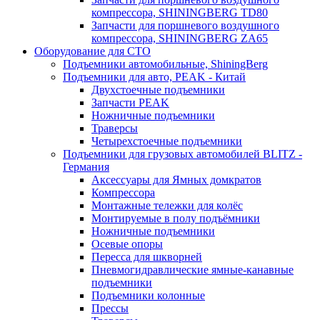
компрессора, SHININGBERG TD80
Запчасти для поршневого воздушного
компрессора, SHININGBERG ZA65
Оборудование для СТО
Подъемники автомобильные, ShiningBerg
Подъемники для авто, PEAK - Китай
Двухстоечные подъемники
Запчасти PEAK
Ножничные подъемники
Траверсы
Четырехстоечные подъемники
Подъемники для грузовых автомобилей BLITZ -
Германия
Аксессуары для Ямных домкратов
Компрессора
Монтажные тележки для колёс
Монтируемые в полу подъёмники
Ножничные подъемники
Осевые опоры
Пересса для шкворней
Пневмогидравлические ямные-канавные
подъемники
Подъемники колонные
Прессы