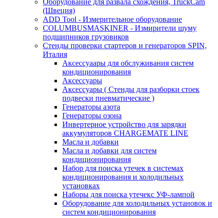
Оборудование для развала схождения, TruckCam
(Швеция)
ADD Tool - Измерительное оборудование
COLUMBUSMASKINER - Измирители шуму
подшипников грузовиков
Стенды проверки стартеров и генераторов SPIN,
Италия
Аксессуаары для обслуживания систем
кондиционирования
Аксессуары
Аксессуары ( Стенды для разборки стоек
подвески пневматические )
Генераторы азота
Генераторы озона
Инвертерное устройство для зарядки
аккумуляторов CHARGEMATE LINE
Масла и добавки
Масла и добавки для систем
кондиционирования
Набор для поиска утечек в системах
кондиционирования и холодильных
установках
Наборы для поиска утечекс УФ-лампой
Оборудование для холодильных установок и
систем кондиционирования