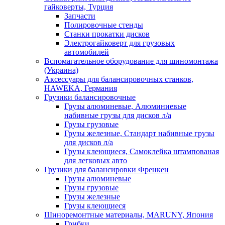
гайковерты, Турция
Запчасти
Полировочные стенды
Станки прокатки дисков
Электрогайковерт для грузовых
автомобилей
Вспомагательное оборудование для шиномонтажа
(Украина)
Аксессуары для балансировочных станков,
HAWEKA, Германия
Грузики балансировочные
Грузы алюминевые, Алюминиевые
набивные грузы для дисков л/а
Грузы грузовые
Грузы железные, Cтандарт набивные грузы
для дисков л/а
Грузы клеющиеся, Самоклейка штампованая
для легковых авто
Грузики для балансировки Френкен
Грузы алюминевые
Грузы грузовые
Грузы железные
Грузы клеющиеся
Шиноремонтные материалы, MARUNY, Япония
Грибки