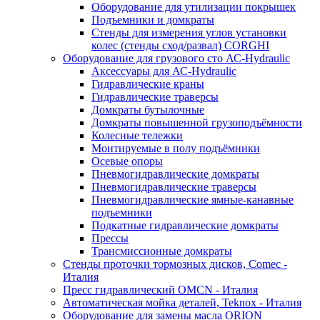
Оборудование для утилизации покрышек
Подъемники и домкраты
Стенды для измерения углов установки
колес (стенды сход/развал) CORGHI
Оборудование для грузового сто АС-Hydraulic
Аксессуары для АС-Hydraulic
Гидравлические краны
Гидравлические траверсы
Домкраты бутылочные
Домкраты повышенной грузоподъёмности
Колесные тележки
Монтируемые в полу подъёмники
Осевые опоры
Пневмогидравлические домкраты
Пневмогидравлические траверсы
Пневмогидравлические ямные-канавные
подъемники
Подкатные гидравлические домкраты
Прессы
Трансмиссионные домкраты
Стенды проточки тормозных дисков, Comec -
Италия
Пресс гидравлический OMCN - Италия
Автоматическая мойка деталей, Teknox - Италия
Оборудование для замены масла ORION