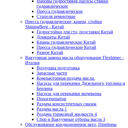
Наборы гидростяжек,насосы,стяжки
гидравлические
Пресса гидравлические
Стапеля ремонтные
Пресса гидравлические, краны, стойки
ShiningBerg - Китай
Гидростойки для сто, подставки Китай
Домкраты Китай
Краны гидравлические Китай
Пресса гидравлические Китай
Разное Китай
Вакуумная замена масла оборудование Flexbimeс -
Италия
Воздушна подготовка
Запасные части
Компьюторная роздача масла.
Насосы для перекачки Дизельного топлива и
Бензина
Насосы для перекачки мочевины
Пеногенератор
Раздача консистентных смазок
Раздача масла 1
Роздача тормозной жидкости 4
Сбор и Вакуумные отборы масла 3
Обслуживание кондиционеров авто, Приборы