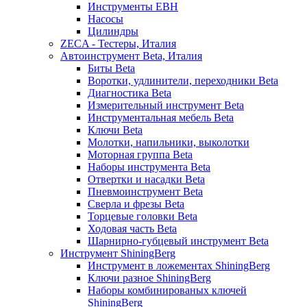
Инструменты EBH
Насосы
Цилиндры
ZECA - Тестеры, Италия
Автоинструмент Beta, Италия
Биты Beta
Воротки, удлинители, переходники Beta
Диагностика Beta
Измерительный инструмент Beta
Инструментальная мебель Beta
Ключи Beta
Молотки, напильники, выколотки
Моторная группа Beta
Наборы инструмента Beta
Отвертки и насадки Beta
Пневмоинструмент Beta
Сверла и фрезы Beta
Торцевые головки Beta
Ходовая часть Beta
Шарнирно-губцевый инструмент Beta
Инструмент ShiningBerg
Инструмент в ложементах ShiningBerg
Ключи разное ShiningBerg
Наборы комбинированых ключей
ShiningBerg