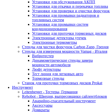
Установки для обслуживания АКПП
Установки для откачки и перекачки топлива
Установки для проверки и очистки форсунок
Установки для промывки радиаторов и
топливных систем
Установки для промывки систем
кондиционирования
Установки для проточки тормозных дисков
Электронные детекторы утечек
Электронные термометры
Стенды для чистки форсунок Carbon Zapp, Греция
Стенды для измерения мощности Vamag - Италия
Вибротестер
Динамометрические стенды замера
мощности автомобиля
Люфт детекторы
Тест линия для легковых авто
Тормозные стенды
Станок для проточки тормозных дисков Prokat
Инструмент
Leitenberger - Тестеры, Германия
Rehobot - Швеция, выпресовщики сайлентблоков
Аварийно-спасательный инструмент
Аксессуары
Домкраты