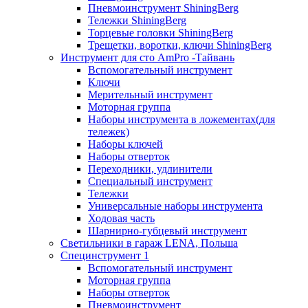
Пневмоинструмент ShiningBerg
Тележки ShiningBerg
Торцевые головки ShiningBerg
Трещетки, воротки, ключи ShiningBerg
Инструмент для сто AmPro -Тайвань
Вспомогательный инструмент
Ключи
Мерительный инструмент
Моторная группа
Наборы инструмента в ложементах(для
тележек)
Наборы ключей
Наборы отверток
Переходники, удлинители
Специальный инструмент
Тележки
Универсальные наборы инструмента
Ходовая часть
Шарнирно-губцевый инструмент
Светильники в гараж LENA, Польша
Специнструмент 1
Вспомогательный инструмент
Моторная группа
Наборы отверток
Пневмоинструмент