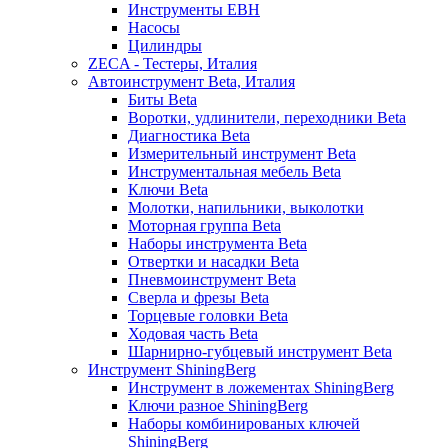
Инструменты EBH
Насосы
Цилиндры
ZECA - Тестеры, Италия
Автоинструмент Beta, Италия
Биты Beta
Воротки, удлинители, переходники Beta
Диагностика Beta
Измерительный инструмент Beta
Инструментальная мебель Beta
Ключи Beta
Молотки, напильники, выколотки
Моторная группа Beta
Наборы инструмента Beta
Отвертки и насадки Beta
Пневмоинструмент Beta
Сверла и фрезы Beta
Торцевые головки Beta
Ходовая часть Beta
Шарнирно-губцевый инструмент Beta
Инструмент ShiningBerg
Инструмент в ложементах ShiningBerg
Ключи разное ShiningBerg
Наборы комбинированых ключей
ShiningBerg