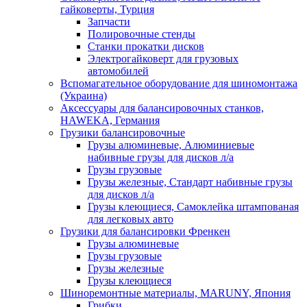
гайковерты, Турция
Запчасти
Полировочные стенды
Станки прокатки дисков
Электрогайковерт для грузовых
автомобилей
Вспомагательное оборудование для шиномонтажа
(Украина)
Аксессуары для балансировочных станков,
HAWEKA, Германия
Грузики балансировочные
Грузы алюминевые, Алюминиевые
набивные грузы для дисков л/а
Грузы грузовые
Грузы железные, Cтандарт набивные грузы
для дисков л/а
Грузы клеющиеся, Самоклейка штампованая
для легковых авто
Грузики для балансировки Френкен
Грузы алюминевые
Грузы грузовые
Грузы железные
Грузы клеющиеся
Шиноремонтные материалы, MARUNY, Япония
Грибки