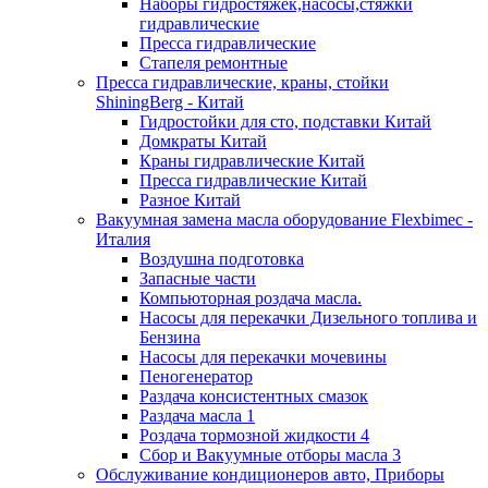
Наборы гидростяжек,насосы,стяжки
гидравлические
Пресса гидравлические
Стапеля ремонтные
Пресса гидравлические, краны, стойки
ShiningBerg - Китай
Гидростойки для сто, подставки Китай
Домкраты Китай
Краны гидравлические Китай
Пресса гидравлические Китай
Разное Китай
Вакуумная замена масла оборудование Flexbimeс -
Италия
Воздушна подготовка
Запасные части
Компьюторная роздача масла.
Насосы для перекачки Дизельного топлива и
Бензина
Насосы для перекачки мочевины
Пеногенератор
Раздача консистентных смазок
Раздача масла 1
Роздача тормозной жидкости 4
Сбор и Вакуумные отборы масла 3
Обслуживание кондиционеров авто, Приборы