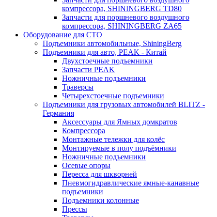
компрессора, SHININGBERG TD80
Запчасти для поршневого воздушного
компрессора, SHININGBERG ZA65
Оборудование для СТО
Подъемники автомобильные, ShiningBerg
Подъемники для авто, PEAK - Китай
Двухстоечные подъемники
Запчасти PEAK
Ножничные подъемники
Траверсы
Четырехстоечные подъемники
Подъемники для грузовых автомобилей BLITZ -
Германия
Аксессуары для Ямных домкратов
Компрессора
Монтажные тележки для колёс
Монтируемые в полу подъёмники
Ножничные подъемники
Осевые опоры
Пересса для шкворней
Пневмогидравлические ямные-канавные
подъемники
Подъемники колонные
Прессы