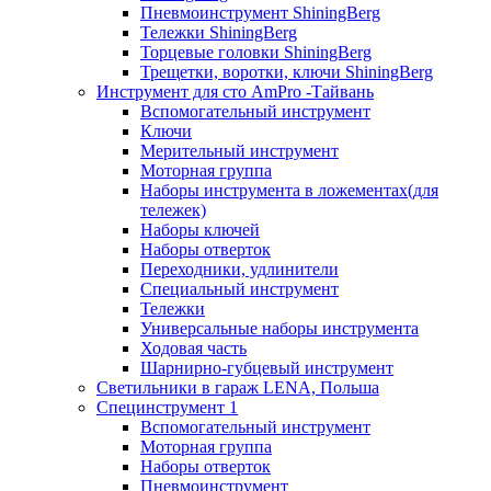
Пневмоинструмент ShiningBerg
Тележки ShiningBerg
Торцевые головки ShiningBerg
Трещетки, воротки, ключи ShiningBerg
Инструмент для сто AmPro -Тайвань
Вспомогательный инструмент
Ключи
Мерительный инструмент
Моторная группа
Наборы инструмента в ложементах(для
тележек)
Наборы ключей
Наборы отверток
Переходники, удлинители
Специальный инструмент
Тележки
Универсальные наборы инструмента
Ходовая часть
Шарнирно-губцевый инструмент
Светильники в гараж LENA, Польша
Специнструмент 1
Вспомогательный инструмент
Моторная группа
Наборы отверток
Пневмоинструмент