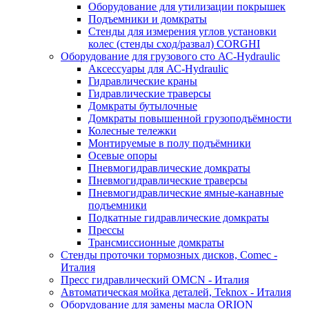
Оборудование для утилизации покрышек
Подъемники и домкраты
Стенды для измерения углов установки
колес (стенды сход/развал) CORGHI
Оборудование для грузового сто АС-Hydraulic
Аксессуары для АС-Hydraulic
Гидравлические краны
Гидравлические траверсы
Домкраты бутылочные
Домкраты повышенной грузоподъёмности
Колесные тележки
Монтируемые в полу подъёмники
Осевые опоры
Пневмогидравлические домкраты
Пневмогидравлические траверсы
Пневмогидравлические ямные-канавные
подъемники
Подкатные гидравлические домкраты
Прессы
Трансмиссионные домкраты
Стенды проточки тормозных дисков, Comec -
Италия
Пресс гидравлический OMCN - Италия
Автоматическая мойка деталей, Teknox - Италия
Оборудование для замены масла ORION