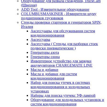
Оборудование для развала схождения, TruckCam
(Швеция)
ADD Tool - Измерительное оборудование
COLUMBUSMASKINER - Измирители шуму
подшипников грузовиков
Стенды проверки стартеров и генераторов SPIN,
Италия
Аксессуаары для обслуживания систем
кондиционирования
Аксессуары
Аксессуары ( Стенды для разборки стоек
подвески пневматические )
Генераторы азота
Генераторы озона
Инвертерное устройство для зарядки
аккумуляторов CHARGEMATE LINE
Масла и добавки
Масла и добавки для систем
кондиционирования
Набор для поиска утечек в системах
кондиционирования и холодильных
установках
Наборы для поиска утечекс УФ-лампой
Оборудование для холодильных установок и
систем кондиционирования