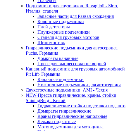
Траверсы
Подъемники для грузовиков, Ravaglioli - Sirio,
Италия, стапеля
Запасные части для Развал-схождения
Колонные подъемники
Плей детекторы
Плунжерные подъемники
Стапеля для грузовых моторов
Шиномонтаж
Гидравлические подъемники для автосервиса
Fuchs, Германия
Домкраты канавные
Пресс для выпрессовки шкворней
Канавный подъемник для грузовых автомобилей
Pit Lift- Германия
Канавные подъемники
Ножничные подъемники для автосервиса
Двухстоечные подъемники, АМІ - Чехия
NEW-Пресса гидравлические, краны, стойки
ShiningBerg - Китай
Гидравлические стойки,подставки под авто
Домкраты гидравлические
Краны гидравлические напольные
Лежаки подкатные
Мотоподьемники для мотоцикла