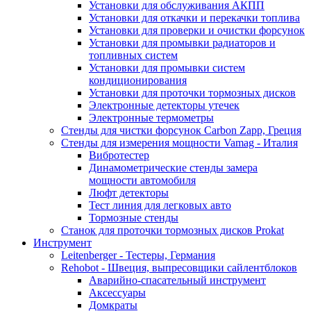
Установки для обслуживания АКПП
Установки для откачки и перекачки топлива
Установки для проверки и очистки форсунок
Установки для промывки радиаторов и
топливных систем
Установки для промывки систем
кондиционирования
Установки для проточки тормозных дисков
Электронные детекторы утечек
Электронные термометры
Стенды для чистки форсунок Carbon Zapp, Греция
Стенды для измерения мощности Vamag - Италия
Вибротестер
Динамометрические стенды замера
мощности автомобиля
Люфт детекторы
Тест линия для легковых авто
Тормозные стенды
Станок для проточки тормозных дисков Prokat
Инструмент
Leitenberger - Тестеры, Германия
Rehobot - Швеция, выпресовщики сайлентблоков
Аварийно-спасательный инструмент
Аксессуары
Домкраты