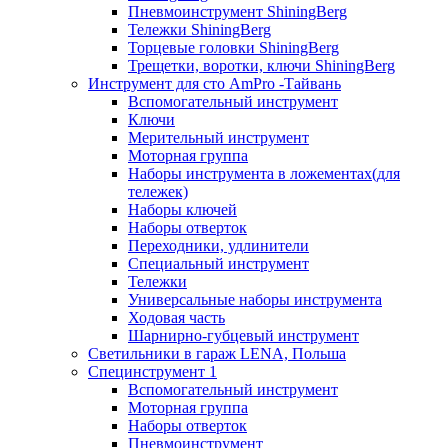
Пневмоинструмент ShiningBerg
Тележки ShiningBerg
Торцевые головки ShiningBerg
Трещетки, воротки, ключи ShiningBerg
Инструмент для сто AmPro -Тайвань
Вспомогательный инструмент
Ключи
Мерительный инструмент
Моторная группа
Наборы инструмента в ложементах(для
тележек)
Наборы ключей
Наборы отверток
Переходники, удлинители
Специальный инструмент
Тележки
Универсальные наборы инструмента
Ходовая часть
Шарнирно-губцевый инструмент
Светильники в гараж LENA, Польша
Специнструмент 1
Вспомогательный инструмент
Моторная группа
Наборы отверток
Пневмоинструмент