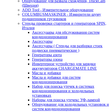
Оборудование для развала схождения, TruckCam
(Швеция)
ADD Tool - Измерительное оборудование
COLUMBUSMASKINER - Измирители шуму
подшипников грузовиков
Стенды проверки стартеров и генераторов SPIN,
Италия
Аксессуаары для обслуживания систем
кондиционирования
Аксессуары
Аксессуары ( Стенды для разборки стоек
подвески пневматические )
Генераторы азота
Генераторы озона
Инвертерное устройство для зарядки
аккумуляторов CHARGEMATE LINE
Масла и добавки
Масла и добавки для систем
кондиционирования
Набор для поиска утечек в системах
кондиционирования и холодильных
установках
Наборы для поиска утечекс УФ-лампой
Оборудование для холодильных установок и
систем кондиционирования