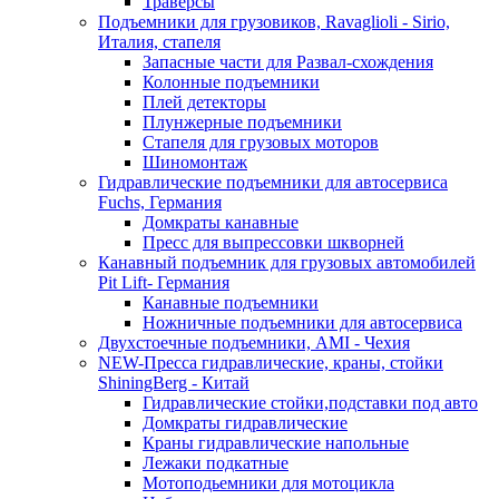
Траверсы
Подъемники для грузовиков, Ravaglioli - Sirio,
Италия, стапеля
Запасные части для Развал-схождения
Колонные подъемники
Плей детекторы
Плунжерные подъемники
Стапеля для грузовых моторов
Шиномонтаж
Гидравлические подъемники для автосервиса
Fuchs, Германия
Домкраты канавные
Пресс для выпрессовки шкворней
Канавный подъемник для грузовых автомобилей
Pit Lift- Германия
Канавные подъемники
Ножничные подъемники для автосервиса
Двухстоечные подъемники, АМІ - Чехия
NEW-Пресса гидравлические, краны, стойки
ShiningBerg - Китай
Гидравлические стойки,подставки под авто
Домкраты гидравлические
Краны гидравлические напольные
Лежаки подкатные
Мотоподьемники для мотоцикла