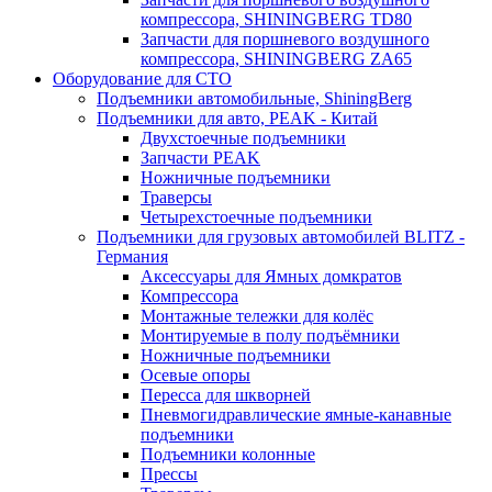
компрессора, SHININGBERG TD80
Запчасти для поршневого воздушного
компрессора, SHININGBERG ZA65
Оборудование для СТО
Подъемники автомобильные, ShiningBerg
Подъемники для авто, PEAK - Китай
Двухстоечные подъемники
Запчасти PEAK
Ножничные подъемники
Траверсы
Четырехстоечные подъемники
Подъемники для грузовых автомобилей BLITZ -
Германия
Аксессуары для Ямных домкратов
Компрессора
Монтажные тележки для колёс
Монтируемые в полу подъёмники
Ножничные подъемники
Осевые опоры
Пересса для шкворней
Пневмогидравлические ямные-канавные
подъемники
Подъемники колонные
Прессы