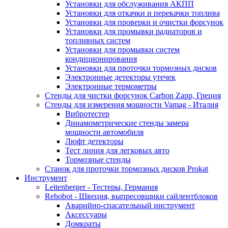
Установки для обслуживания АКПП
Установки для откачки и перекачки топлива
Установки для проверки и очистки форсунок
Установки для промывки радиаторов и
топливных систем
Установки для промывки систем
кондиционирования
Установки для проточки тормозных дисков
Электронные детекторы утечек
Электронные термометры
Стенды для чистки форсунок Carbon Zapp, Греция
Стенды для измерения мощности Vamag - Италия
Вибротестер
Динамометрические стенды замера
мощности автомобиля
Люфт детекторы
Тест линия для легковых авто
Тормозные стенды
Станок для проточки тормозных дисков Prokat
Инструмент
Leitenberger - Тестеры, Германия
Rehobot - Швеция, выпресовщики сайлентблоков
Аварийно-спасательный инструмент
Аксессуары
Домкраты