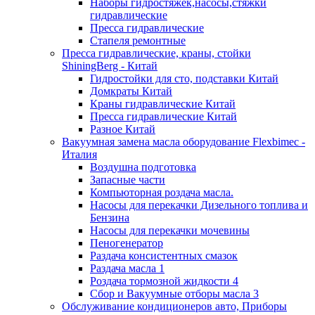
Наборы гидростяжек,насосы,стяжки
гидравлические
Пресса гидравлические
Стапеля ремонтные
Пресса гидравлические, краны, стойки
ShiningBerg - Китай
Гидростойки для сто, подставки Китай
Домкраты Китай
Краны гидравлические Китай
Пресса гидравлические Китай
Разное Китай
Вакуумная замена масла оборудование Flexbimeс -
Италия
Воздушна подготовка
Запасные части
Компьюторная роздача масла.
Насосы для перекачки Дизельного топлива и
Бензина
Насосы для перекачки мочевины
Пеногенератор
Раздача консистентных смазок
Раздача масла 1
Роздача тормозной жидкости 4
Сбор и Вакуумные отборы масла 3
Обслуживание кондиционеров авто, Приборы