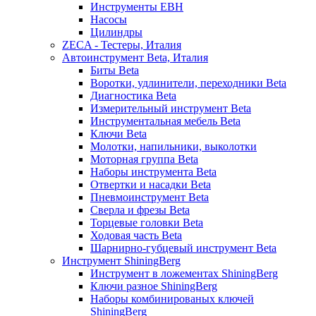
Инструменты EBH
Насосы
Цилиндры
ZECA - Тестеры, Италия
Автоинструмент Beta, Италия
Биты Beta
Воротки, удлинители, переходники Beta
Диагностика Beta
Измерительный инструмент Beta
Инструментальная мебель Beta
Ключи Beta
Молотки, напильники, выколотки
Моторная группа Beta
Наборы инструмента Beta
Отвертки и насадки Beta
Пневмоинструмент Beta
Сверла и фрезы Beta
Торцевые головки Beta
Ходовая часть Beta
Шарнирно-губцевый инструмент Beta
Инструмент ShiningBerg
Инструмент в ложементах ShiningBerg
Ключи разное ShiningBerg
Наборы комбинированых ключей
ShiningBerg