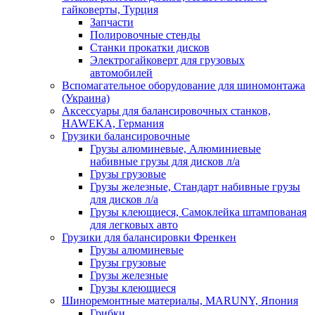
гайковерты, Турция
Запчасти
Полировочные стенды
Станки прокатки дисков
Электрогайковерт для грузовых
автомобилей
Вспомагательное оборудование для шиномонтажа
(Украина)
Аксессуары для балансировочных станков,
HAWEKA, Германия
Грузики балансировочные
Грузы алюминевые, Алюминиевые
набивные грузы для дисков л/а
Грузы грузовые
Грузы железные, Cтандарт набивные грузы
для дисков л/а
Грузы клеющиеся, Самоклейка штампованая
для легковых авто
Грузики для балансировки Френкен
Грузы алюминевые
Грузы грузовые
Грузы железные
Грузы клеющиеся
Шиноремонтные материалы, MARUNY, Япония
Грибки