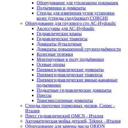
Оборудование для утилизации покрышек
Подъемники и домкраты
Стенды для измерения углов установки
колес (стенды сход/развал) CORGHI
Оборудование для грузового сто АС-Hydraulic
Аксессуары для АС-Hydraulic
Гидравлические краны
Гидравлические траверсы
Домкраты бутылочные
Домкраты повышенной грузоподъёмности
Колесные тележки
Монтируемые в полу подъёмники
Осевые опоры
Пневмогидравлические домкраты
Пневмогидравлические траверсы
Пневмогидравлические ямные-канавные
подъемники
Подкатные гидравлические домкраты
Прессы
Трансмиссионные домкраты
Стенды проточки тормозных дисков, Comec -
Италия
Пресс гидравлический OMCN - Италия
Автоматическая мойка деталей, Teknox - Италия
Оборудование для замены масла ORION