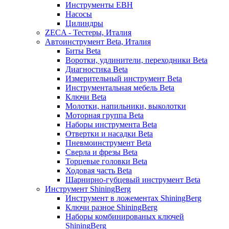
Инструменты EBH
Насосы
Цилиндры
ZECA - Тестеры, Италия
Автоинструмент Beta, Италия
Биты Beta
Воротки, удлинители, переходники Beta
Диагностика Beta
Измерительный инструмент Beta
Инструментальная мебель Beta
Ключи Beta
Молотки, напильники, выколотки
Моторная группа Beta
Наборы инструмента Beta
Отвертки и насадки Beta
Пневмоинструмент Beta
Сверла и фрезы Beta
Торцевые головки Beta
Ходовая часть Beta
Шарнирно-губцевый инструмент Beta
Инструмент ShiningBerg
Инструмент в ложементах ShiningBerg
Ключи разное ShiningBerg
Наборы комбинированых ключей
ShiningBerg