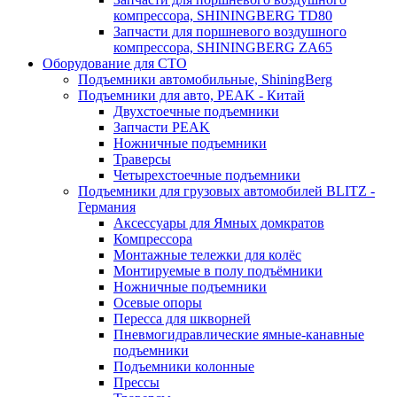
компрессора, SHININGBERG TD80
Запчасти для поршневого воздушного
компрессора, SHININGBERG ZA65
Оборудование для СТО
Подъемники автомобильные, ShiningBerg
Подъемники для авто, PEAK - Китай
Двухстоечные подъемники
Запчасти PEAK
Ножничные подъемники
Траверсы
Четырехстоечные подъемники
Подъемники для грузовых автомобилей BLITZ -
Германия
Аксессуары для Ямных домкратов
Компрессора
Монтажные тележки для колёс
Монтируемые в полу подъёмники
Ножничные подъемники
Осевые опоры
Пересса для шкворней
Пневмогидравлические ямные-канавные
подъемники
Подъемники колонные
Прессы