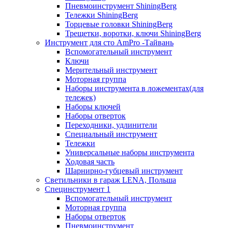
Пневмоинструмент ShiningBerg
Тележки ShiningBerg
Торцевые головки ShiningBerg
Трещетки, воротки, ключи ShiningBerg
Инструмент для сто AmPro -Тайвань
Вспомогательный инструмент
Ключи
Мерительный инструмент
Моторная группа
Наборы инструмента в ложементах(для
тележек)
Наборы ключей
Наборы отверток
Переходники, удлинители
Специальный инструмент
Тележки
Универсальные наборы инструмента
Ходовая часть
Шарнирно-губцевый инструмент
Светильники в гараж LENA, Польша
Специнструмент 1
Вспомогательный инструмент
Моторная группа
Наборы отверток
Пневмоинструмент