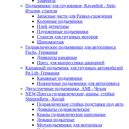
Траверсы
Подъемники для грузовиков, Ravaglioli - Sirio,
Италия, стапеля
Запасные части для Развал-схождения
Колонные подъемники
Плей детекторы
Плунжерные подъемники
Стапеля для грузовых моторов
Шиномонтаж
Гидравлические подъемники для автосервиса
Fuchs, Германия
Домкраты канавные
Пресс для выпрессовки шкворней
Канавный подъемник для грузовых автомобилей
Pit Lift- Германия
Канавные подъемники
Ножничные подъемники для автосервиса
Двухстоечные подъемники, АМІ - Чехия
NEW-Пресса гидравлические, краны, стойки
ShiningBerg - Китай
Гидравлические стойки,подставки под авто
Домкраты гидравлические
Краны гидравлические напольные
Лежаки подкатные
Мотоподьемники для мотоцикла