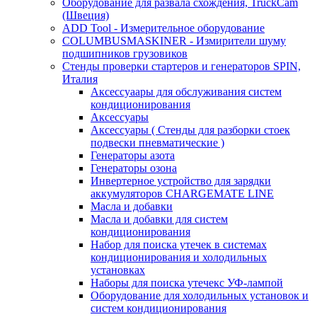
Оборудование для развала схождения, TruckCam
(Швеция)
ADD Tool - Измерительное оборудование
COLUMBUSMASKINER - Измирители шуму
подшипников грузовиков
Стенды проверки стартеров и генераторов SPIN,
Италия
Аксессуаары для обслуживания систем
кондиционирования
Аксессуары
Аксессуары ( Стенды для разборки стоек
подвески пневматические )
Генераторы азота
Генераторы озона
Инвертерное устройство для зарядки
аккумуляторов CHARGEMATE LINE
Масла и добавки
Масла и добавки для систем
кондиционирования
Набор для поиска утечек в системах
кондиционирования и холодильных
установках
Наборы для поиска утечекс УФ-лампой
Оборудование для холодильных установок и
систем кондиционирования