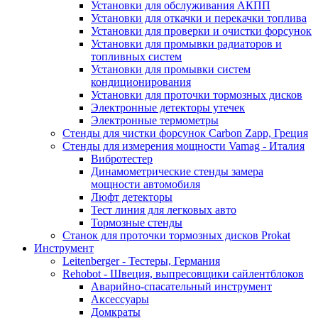
Установки для обслуживания АКПП
Установки для откачки и перекачки топлива
Установки для проверки и очистки форсунок
Установки для промывки радиаторов и
топливных систем
Установки для промывки систем
кондиционирования
Установки для проточки тормозных дисков
Электронные детекторы утечек
Электронные термометры
Стенды для чистки форсунок Carbon Zapp, Греция
Стенды для измерения мощности Vamag - Италия
Вибротестер
Динамометрические стенды замера
мощности автомобиля
Люфт детекторы
Тест линия для легковых авто
Тормозные стенды
Станок для проточки тормозных дисков Prokat
Инструмент
Leitenberger - Тестеры, Германия
Rehobot - Швеция, выпресовщики сайлентблоков
Аварийно-спасательный инструмент
Аксессуары
Домкраты