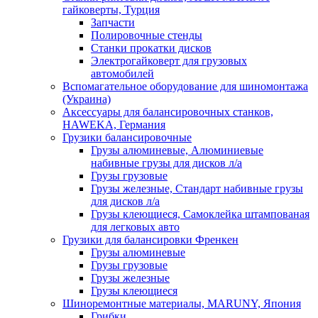
гайковерты, Турция
Запчасти
Полировочные стенды
Станки прокатки дисков
Электрогайковерт для грузовых
автомобилей
Вспомагательное оборудование для шиномонтажа
(Украина)
Аксессуары для балансировочных станков,
HAWEKA, Германия
Грузики балансировочные
Грузы алюминевые, Алюминиевые
набивные грузы для дисков л/а
Грузы грузовые
Грузы железные, Cтандарт набивные грузы
для дисков л/а
Грузы клеющиеся, Самоклейка штампованая
для легковых авто
Грузики для балансировки Френкен
Грузы алюминевые
Грузы грузовые
Грузы железные
Грузы клеющиеся
Шиноремонтные материалы, MARUNY, Япония
Грибки