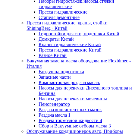
Наборы гидростяжек,насосы,стяжки
гидравлические
Пресса гидравлические
Стапеля ремонтные
Пресса гидравлические, краны, стойки
ShiningBerg - Китай
Гидростойки для сто, подставки Китай
Домкраты Китай
Краны гидравлические Китай
Пресса гидравлические Китай
Разное Китай
Вакуумная замена масла оборудование Flexbimeс -
Италия
Воздушна подготовка
Запасные части
Компьюторная роздача масла.
Насосы для перекачки Дизельного топлива и
Бензина
Насосы для перекачки мочевины
Пеногенератор
Раздача консистентных смазок
Раздача масла 1
Роздача тормозной жидкости 4
Сбор и Вакуумные отборы масла 3
Обслуживание кондиционеров авто, Приборы