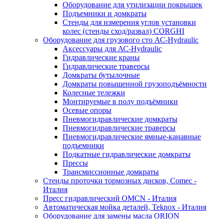
Оборудование для утилизации покрышек
Подъемники и домкраты
Стенды для измерения углов установки
колес (стенды сход/развал) CORGHI
Оборудование для грузового сто АС-Hydraulic
Аксессуары для АС-Hydraulic
Гидравлические краны
Гидравлические траверсы
Домкраты бутылочные
Домкраты повышенной грузоподъёмности
Колесные тележки
Монтируемые в полу подъёмники
Осевые опоры
Пневмогидравлические домкраты
Пневмогидравлические траверсы
Пневмогидравлические ямные-канавные
подъемники
Подкатные гидравлические домкраты
Прессы
Трансмиссионные домкраты
Стенды проточки тормозных дисков, Comec -
Италия
Пресс гидравлический OMCN - Италия
Автоматическая мойка деталей, Teknox - Италия
Оборудование для замены масла ORION