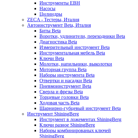
Инструменты EBH
Насосы
Цилиндры
ZECA - Тестеры, Италия
Автоинструмент Beta, Италия
Биты Beta
Воротки, удлинители, переходники Beta
Диагностика Beta
Измерительный инструмент Beta
Инструментальная мебель Beta
Ключи Beta
Молотки, напильники, выколотки
Моторная группа Beta
Наборы инструмента Beta
Отвертки и насадки Beta
Пневмоинструмент Beta
Сверла и фрезы Beta
Торцевые головки Beta
Ходовая часть Beta
Шарнирно-губцевый инструмент Beta
Инструмент ShiningBerg
Инструмент в ложементах ShiningBerg
Ключи разное ShiningBerg
Наборы комбинированых ключей
ShiningBerg