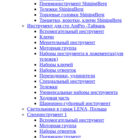
Пневмоинструмент ShiningBerg
Тележки ShiningBerg
Торцевые головки ShiningBerg
Трещетки, воротки, ключи ShiningBerg
Инструмент для сто AmPro -Тайвань
Вспомогательный инструмент
Ключи
Мерительный инструмент
Моторная группа
Наборы инструмента в ложементах(для
тележек)
Наборы ключей
Наборы отверток
Переходники, удлинители
Специальный инструмент
Тележки
Универсальные наборы инструмента
Ходовая часть
Шарнирно-губцевый инструмент
Светильники в гараж LENA, Польша
Специнструмент 1
Вспомогательный инструмент
Моторная группа
Наборы отверток
Пневмоинструмент