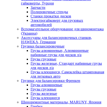
гайковерты, Турция
Запчасти
Полировочные стенды
Станки прокатки дисков
Электрогайковерт для грузовых
автомобилей
Вспомагательное оборудование для шиномонтажа
(Украина)
Аксессуары для балансировочных станков,
HAWEKA, Германия
Грузики балансировочные
Грузы алюминевые, Алюминиевые
набивные грузы для дисков л/а
Грузы грузовые
Грузы железные, Cтандарт набивные грузы
для дисков л/а
Грузы клеющиеся, Самоклейка штампованая
для легковых авто
Грузики для балансировки Френкен
Грузы алюминевые
Грузы грузовые
Грузы железные
Грузы клеющиеся
Шиноремонтные материалы, MARUNY, Япония
Грибки