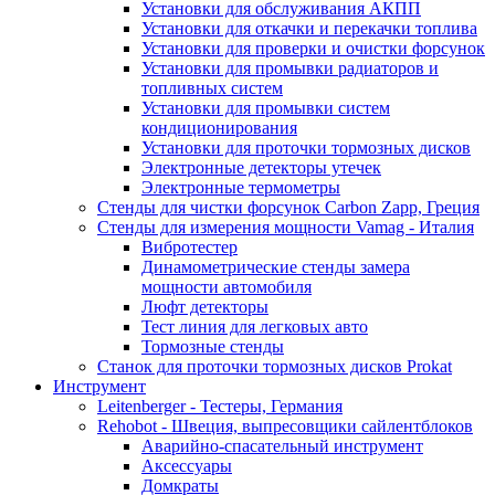
Установки для обслуживания АКПП
Установки для откачки и перекачки топлива
Установки для проверки и очистки форсунок
Установки для промывки радиаторов и
топливных систем
Установки для промывки систем
кондиционирования
Установки для проточки тормозных дисков
Электронные детекторы утечек
Электронные термометры
Стенды для чистки форсунок Carbon Zapp, Греция
Стенды для измерения мощности Vamag - Италия
Вибротестер
Динамометрические стенды замера
мощности автомобиля
Люфт детекторы
Тест линия для легковых авто
Тормозные стенды
Станок для проточки тормозных дисков Prokat
Инструмент
Leitenberger - Тестеры, Германия
Rehobot - Швеция, выпресовщики сайлентблоков
Аварийно-спасательный инструмент
Аксессуары
Домкраты