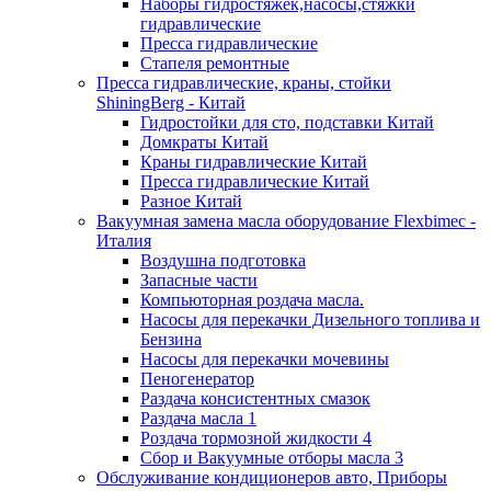
Наборы гидростяжек,насосы,стяжки
гидравлические
Пресса гидравлические
Стапеля ремонтные
Пресса гидравлические, краны, стойки
ShiningBerg - Китай
Гидростойки для сто, подставки Китай
Домкраты Китай
Краны гидравлические Китай
Пресса гидравлические Китай
Разное Китай
Вакуумная замена масла оборудование Flexbimeс -
Италия
Воздушна подготовка
Запасные части
Компьюторная роздача масла.
Насосы для перекачки Дизельного топлива и
Бензина
Насосы для перекачки мочевины
Пеногенератор
Раздача консистентных смазок
Раздача масла 1
Роздача тормозной жидкости 4
Сбор и Вакуумные отборы масла 3
Обслуживание кондиционеров авто, Приборы