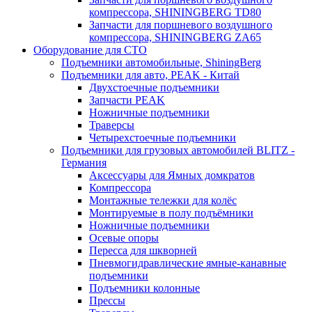
компрессора, SHININGBERG TD80
Запчасти для поршневого воздушного
компрессора, SHININGBERG ZA65
Оборудование для СТО
Подъемники автомобильные, ShiningBerg
Подъемники для авто, PEAK - Китай
Двухстоечные подъемники
Запчасти PEAK
Ножничные подъемники
Траверсы
Четырехстоечные подъемники
Подъемники для грузовых автомобилей BLITZ -
Германия
Аксессуары для Ямных домкратов
Компрессора
Монтажные тележки для колёс
Монтируемые в полу подъёмники
Ножничные подъемники
Осевые опоры
Пересса для шкворней
Пневмогидравлические ямные-канавные
подъемники
Подъемники колонные
Прессы