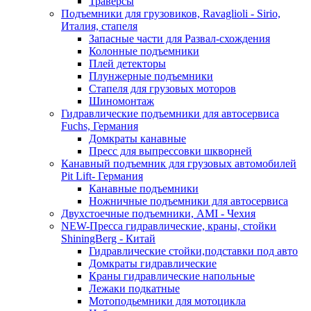
Траверсы
Подъемники для грузовиков, Ravaglioli - Sirio,
Италия, стапеля
Запасные части для Развал-схождения
Колонные подъемники
Плей детекторы
Плунжерные подъемники
Стапеля для грузовых моторов
Шиномонтаж
Гидравлические подъемники для автосервиса
Fuchs, Германия
Домкраты канавные
Пресс для выпрессовки шкворней
Канавный подъемник для грузовых автомобилей
Pit Lift- Германия
Канавные подъемники
Ножничные подъемники для автосервиса
Двухстоечные подъемники, АМІ - Чехия
NEW-Пресса гидравлические, краны, стойки
ShiningBerg - Китай
Гидравлические стойки,подставки под авто
Домкраты гидравлические
Краны гидравлические напольные
Лежаки подкатные
Мотоподьемники для мотоцикла