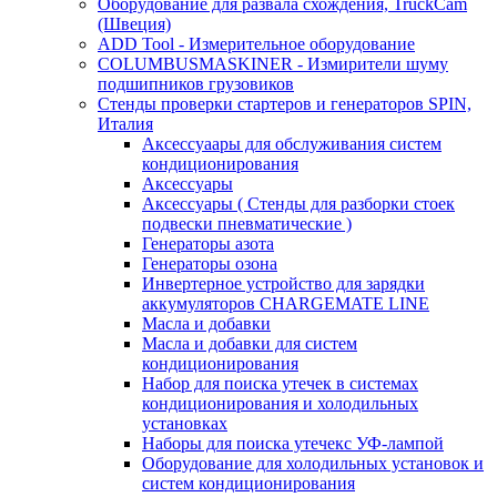
Оборудование для развала схождения, TruckCam
(Швеция)
ADD Tool - Измерительное оборудование
COLUMBUSMASKINER - Измирители шуму
подшипников грузовиков
Стенды проверки стартеров и генераторов SPIN,
Италия
Аксессуаары для обслуживания систем
кондиционирования
Аксессуары
Аксессуары ( Стенды для разборки стоек
подвески пневматические )
Генераторы азота
Генераторы озона
Инвертерное устройство для зарядки
аккумуляторов CHARGEMATE LINE
Масла и добавки
Масла и добавки для систем
кондиционирования
Набор для поиска утечек в системах
кондиционирования и холодильных
установках
Наборы для поиска утечекс УФ-лампой
Оборудование для холодильных установок и
систем кондиционирования