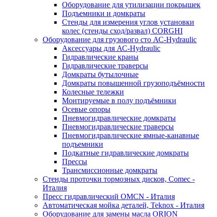
Оборудование для утилизации покрышек
Подъемники и домкраты
Стенды для измерения углов установки
колес (стенды сход/развал) CORGHI
Оборудование для грузового сто АС-Hydraulic
Аксессуары для АС-Hydraulic
Гидравлические краны
Гидравлические траверсы
Домкраты бутылочные
Домкраты повышенной грузоподъёмности
Колесные тележки
Монтируемые в полу подъёмники
Осевые опоры
Пневмогидравлические домкраты
Пневмогидравлические траверсы
Пневмогидравлические ямные-канавные
подъемники
Подкатные гидравлические домкраты
Прессы
Трансмиссионные домкраты
Стенды проточки тормозных дисков, Comec -
Италия
Пресс гидравлический OMCN - Италия
Автоматическая мойка деталей, Teknox - Италия
Оборудование для замены масла ORION