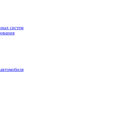
вных систем
рования
 автомобиля