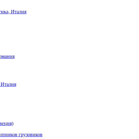
тика, Италия
ермания
 Италия
веция)
ников грузовиков