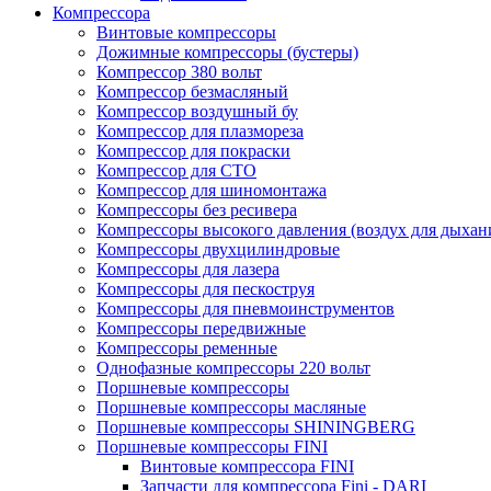
Компрессора
Винтовые компрессоры
Дожимные компрессоры (бустеры)
Компрессор 380 вольт
Компрессор безмасляный
Компрессор воздушный бу
Компрессор для плазмореза
Компрессор для покраски
Компрессор для СТО
Компрессор для шиномонтажа
Компрессоры без ресивера
Компрессоры высокого давления (воздух для дыхан
Компрессоры двухцилиндровые
Компрессоры для лазера
Компрессоры для пескоструя
Компрессоры для пневмоинструментов
Компрессоры передвижные
Компрессоры ременные
Однофазные компрессоры 220 вольт
Поршневые компрессоры
Поршневые компрессоры масляные
Поршневые компрессоры SHININGBERG
Поршневые компрессоры FINI
Винтовые компрессора FINI
Запчасти для компрессора Fini - DARI