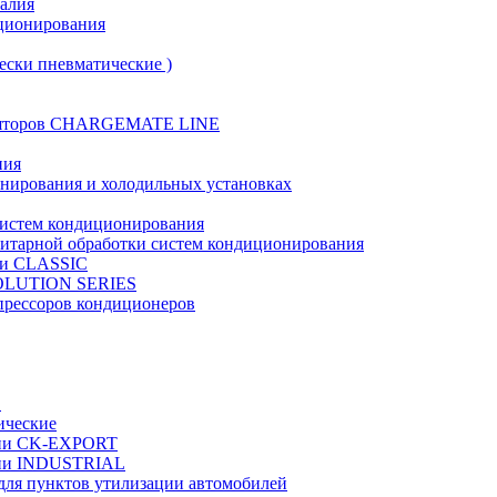
талия
иционирования
ески пневматические )
муляторов CHARGEMATE LINE
ния
онирования и холодильных установках
систем кондиционирования
нитарной обработки систем кондиционирования
рии CLASSIC
VOLUTION SERIES
прессоров кондиционеров
в
ические
ерии CK-EXPORT
ерии INDUSTRIAL
 для пунктов утилизации автомобилей