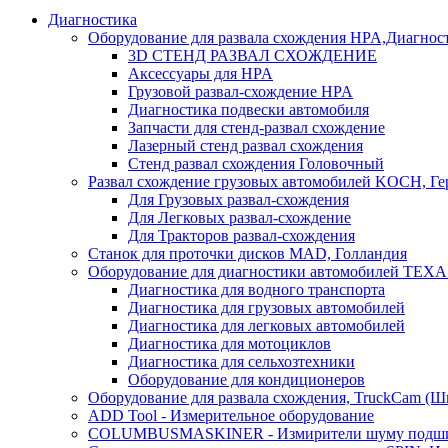
Диагностика
Оборудование для развала схождения HPA,Диагнос
3D СТЕНД РАЗВАЛ СХОЖДЕНИЕ
Аксессуары для HPA
Грузовой развал-схождение HPA
Диагностика подвески автомобиля
Запчасти для стенд-развал схождение
Лазерный стенд развал схождения
Стенд развал схождения Головочный
Развал схождение грузовых автомобилей KOCH, Г
Для Грузовых развал-схождения
Для Легковых развал-схождение
Для Тракторов развал-схождения
Станок для проточки дисков MAD, Голландия
Оборудование для диагностики автомобилей TEXA
Диагностика для водного транспорта
Диагностика для грузовых автомобилей
Диагностика для легковых автомобилей
Диагностика для мотоциклов
Диагностика для сельхозтехники
Оборудование для кондиционеров
Оборудование для развала схождения, TruckCam (Ш
ADD Tool - Измерительное оборудование
COLUMBUSMASKINER - Измирители шуму подшип