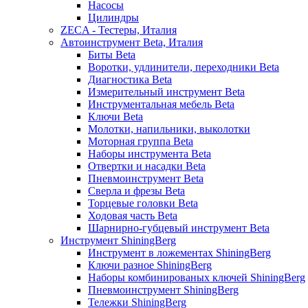
Насосы
Цилиндры
ZECA - Тестеры, Италия
Автоинструмент Beta, Италия
Биты Beta
Воротки, удлинители, переходники Beta
Диагностика Beta
Измерительный инструмент Beta
Инструментальная мебель Beta
Ключи Beta
Молотки, напильники, выколотки
Моторная группа Beta
Наборы инструмента Beta
Отвертки и насадки Beta
Пневмоинструмент Beta
Сверла и фрезы Beta
Торцевые головки Beta
Ходовая часть Beta
Шарнирно-губцевый инструмент Beta
Инструмент ShiningBerg
Инструмент в ложементах ShiningBerg
Ключи разное ShiningBerg
Наборы комбинированых ключей ShiningBerg
Пневмоинструмент ShiningBerg
Тележки ShiningBerg