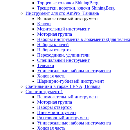
Торцевые головки ShiningBerg
Трещетки, воротки, ключи ShiningBerg
Инструмент для сто AmPro -Тайвань
Вспомогательный инструмент
Ключи
Мерительный инструмент
Моторная группа
Наборы инструмента в ложементах(для тележ
Наборы ключей
Наборы отверток
Переходники, удлинители
Специальный инструмент
Тележки
Универсальные наборы инструмента
Ходовая часть
Шарнирно-губцевый инструмент
Светильники в гараж LENA, Польша
Специнструмент 1
Вспомогательный инструмент
Моторная группа
Наборы отверток
Пневмоинструмент
Рихтовочный инструмент
Универсальные наборы инструмента
Ходовая часть