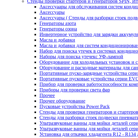
Стенды проверки стартеров и генераторов SPIN, И
Аксессуаары для обслуживания систем конд
Аксессуары
Аксессуары ( Стенды для разборки стоек подв
Генераторы азота
Генераторы озона
Инвертерное устройство для зарядки акку
Масла и добавки
Масла и добавки для систем кондиционирова
Набор для поиска утечек в системах кондици
Наборы для поиска утечекс УФ-лампой
Оборудование для холодильных установок и 
Оборудование и расходные материалы для са
Портативные пуско-зарядные устройства се
Портативные пусковые устройства серии E
Прибор для проверки работоспособности ком
Приборы для проверки света фар
Прочее
Прочее оборудование
Пусковые устройства Power Pack
Стенды для проверки генераторов и стартеро
Стенды для разборки стоек подвески пневмат
Ультразвуковые ванны для мойки деталей с
Ультразвуковые ванны для мойки деталей с
Установка для откачки хладагента R12 - R134