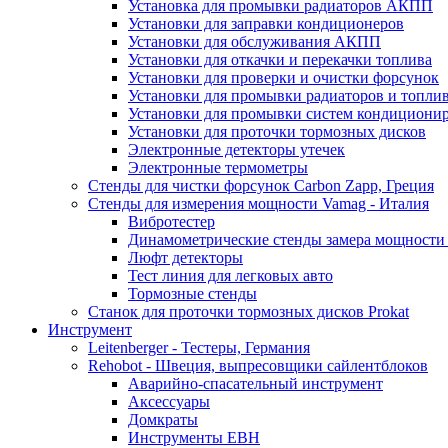
Установка для промывки радиаторов АКПП
Установки для заправки кондиционеров
Установки для обслуживания АКПП
Установки для откачки и перекачки топлива
Установки для проверки и очистки форсунок
Установки для промывки радиаторов и топли
Установки для промывки систем кондициони
Установки для проточки тормозных дисков
Электронные детекторы утечек
Электронные термометры
Стенды для чистки форсунок Carbon Zapp, Греция
Стенды для измерения мощности Vamag - Италия
Вибротестер
Динамометрические стенды замера мощности
Люфт детекторы
Тест линия для легковых авто
Тормозные стенды
Станок для проточки тормозных дисков Prokat
Инструмент
Leitenberger - Тестеры, Германия
Rehobot - Швеция, выпресовщики сайлентблоков
Аварийно-спасательный инструмент
Аксессуары
Домкраты
Инструменты EBH